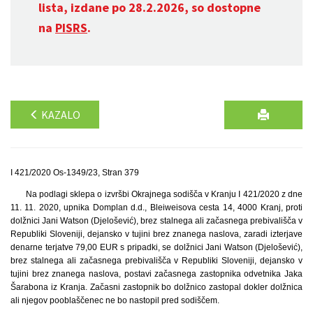
lista, izdane po 28.2.2026, so dostopne
na
PISRS
.
KAZALO
I 421/2020 Os-1349/23, Stran 379
Na podlagi sklepa o izvršbi Okrajnega sodišča v Kranju I 421/2020 z dne
11. 11. 2020, upnika Domplan d.d., Bleiweisova cesta 14, 4000 Kranj, proti
dolžnici Jani Watson (Djelošević), brez stalnega ali začasnega prebivališča v
Republiki Sloveniji, dejansko v tujini brez znanega naslova, zaradi izterjave
denarne terjatve 79,00 EUR s pripadki, se dolžnici Jani Watson (Djelošević),
brez stalnega ali začasnega prebivališča v Republiki Sloveniji, dejansko v
tujini brez znanega naslova, postavi začasnega zastopnika odvetnika Jaka
Šarabona iz Kranja. Začasni zastopnik bo dolžnico zastopal dokler dolžnica
ali njegov pooblaščenec ne bo nastopil pred sodiščem.