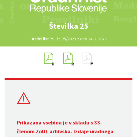
Številka 25
Uradni list RS, št. 25/2023 z dne 24. 2. 2023
Prikazana vsebina je v skladu s 33.
členom
ZoUL
arhivska. Izdaje uradnega