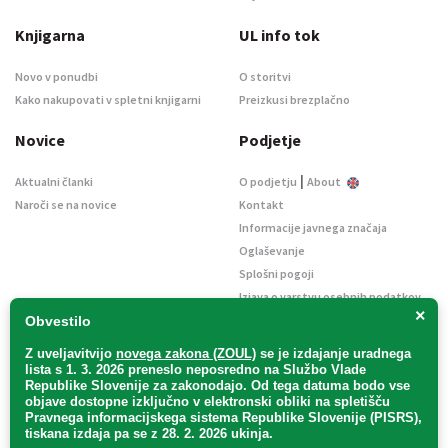
Knjigarna
UL info tok
Novo v ponudbi
O storitvi
Kako nakupovati v spletni knjigarni
Preizkusi brezplačno
Novice
Podjetje
|
Aktualni članki
O podjetju
About
Naroči se na novice
Kontakt
Informacije javnega značaja
Oglaševanje
Splošni pogoji
Izjava o varstvu osebnih podatkov
×
E-dražbe
Obvestilo
Z uveljavitvijo
novega zakona (ZOUL)
se je
izdajanje uradnega
lista s 1. 3. 2026 preneslo
neposredno
na Službo Vlade
Republike Slovenije za zakonodajo
. Od tega datuma bodo vse
objave dostopne izključno v elektronski obliki na spletišču
Pravnega informacijskega sistema Republike Slovenije (PISRS),
Uradni list d. o. o. – v likvidaciji / Vse pravice pridržane.
tiskana izdaja pa se z 28. 2. 2026 ukinja.
Pravna obvestila
/
Piškotki
/ Avtorji:
TriTim spletna agencija
v sodelovanju z