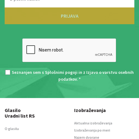
PRIJAVA
Seznanjen sem s
Splošnimi pogoji
in z
Izjavo o varstvu osebnih
podatkov
. *
Glasilo
Izobraževanja
Uradni list RS
Aktualna izobraževanja
O glasilu
Izobraževanja po meri
Najem dvorane