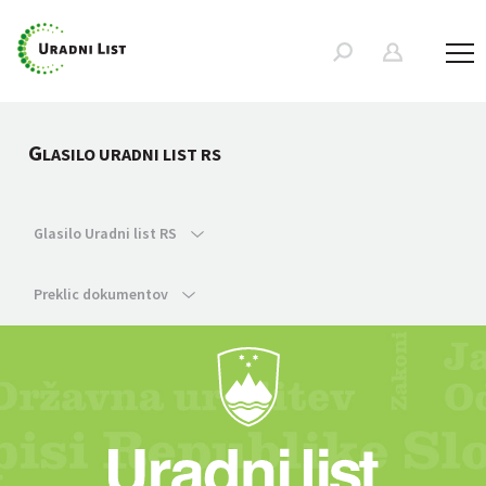
G
LASILO URADNI LIST RS
Glasilo Uradni list RS
Preklic dokumentov