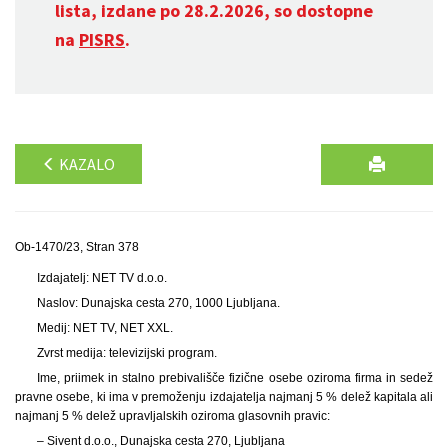
lista, izdane po 28.2.2026, so dostopne
na
PISRS
.
KAZALO
Ob-1470/23, Stran 378
Izdajatelj: NET TV d.o.o.
Naslov: Dunajska cesta 270, 1000 Ljubljana.
Medij: NET TV, NET XXL.
Zvrst medija: televizijski program.
Ime, priimek in stalno prebivališče fizične osebe oziroma firma in sedež
pravne osebe, ki ima v premoženju izdajatelja najmanj 5 % delež kapitala ali
najmanj 5 % delež upravljalskih oziroma glasovnih pravic:
– Sivent d.o.o., Dunajska cesta 270, Ljubljana