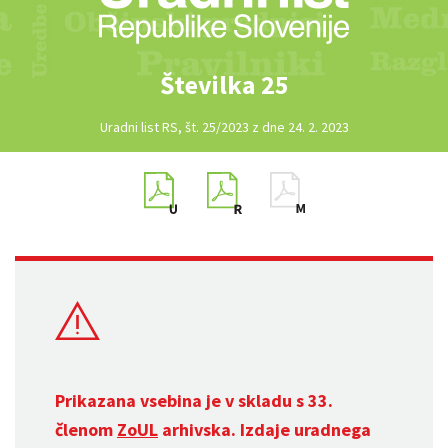
Številka 25
Uradni list RS, št. 25/2023 z dne 24. 2. 2023
Prikazana vsebina je v skladu s 33.
členom
ZoUL
arhivska. Izdaje uradnega