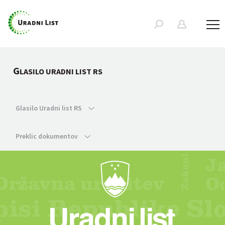
G
LASILO URADNI LIST RS
Glasilo Uradni list RS
Preklic dokumentov