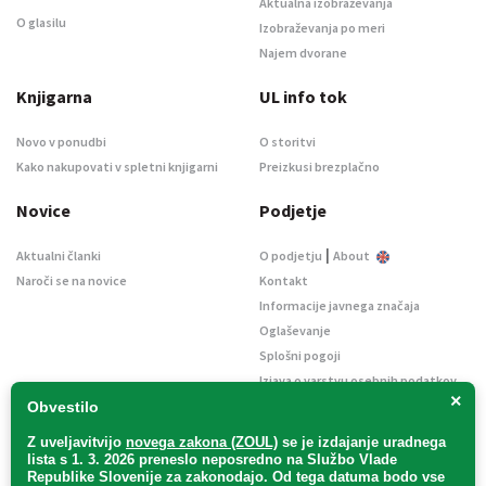
Aktualna izobraževanja
O glasilu
Izobraževanja po meri
Najem dvorane
Knjigarna
UL info tok
Novo v ponudbi
O storitvi
Kako nakupovati v spletni knjigarni
Preizkusi brezplačno
Novice
Podjetje
|
Aktualni članki
O podjetju
About
Naroči se na novice
Kontakt
Informacije javnega značaja
Oglaševanje
Splošni pogoji
Izjava o varstvu osebnih podatkov
×
E-dražbe
Obvestilo
Z uveljavitvijo
novega zakona (ZOUL)
se je
izdajanje uradnega
lista s 1. 3. 2026 preneslo
neposredno
na Službo Vlade
Republike Slovenije za zakonodajo
. Od tega datuma bodo vse