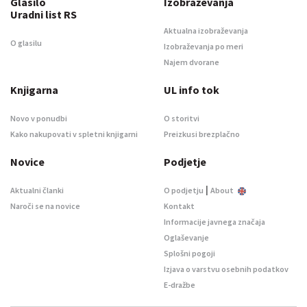
Glasilo
Izobraževanja
Uradni list RS
Aktualna izobraževanja
O glasilu
Izobraževanja po meri
Najem dvorane
Knjigarna
UL info tok
Novo v ponudbi
O storitvi
Kako nakupovati v spletni knjigarni
Preizkusi brezplačno
Novice
Podjetje
|
Aktualni članki
O podjetju
About
Naroči se na novice
Kontakt
Informacije javnega značaja
Oglaševanje
Splošni pogoji
Izjava o varstvu osebnih podatkov
E-dražbe