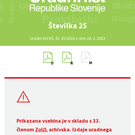
Številka 25
Uradni list RS, št. 25/2023 z dne 24. 2. 2023
Prikazana vsebina je v skladu s 33.
členom
ZoUL
arhivska. Izdaje uradnega