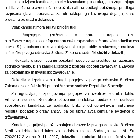
– pisno izjavo kandidata, da ni v kazenskem postopku, tj. da zoper njega
ni bila vložena pravnomočna obtožnica ali na podlagi obtožnega predloga
razpisana glavna obravnava zaradi naklepnega kaznivega dejanja, ki se
preganja po uradni dolžnosti.
Vsak kandidat mora prijavi priložiti tudi:
– življenjepis (zaželeno v obliki Europass CV:
http://www.europass.cedefop.europa.eu/europass/home/hornav/Introduction.cs
loc=sl_SI), z opisom strokovne dejavnosti po pridobitvi strokovnega naslova
iz 4. točke prvega odstavka 8. člena Zakona o sodniški službi z dokazili, in
– dokazila o izpolnjevanju posebnih pogojev za izvolitev na razpisano
sodniško mesto, ki jih kandidat izkaže z izpisom obdobij zavarovanja Zavoda
za pokojninsko in invalidsko zavarovanje.
Dokazila o izpolnjevanju drugih pogojev iz prvega odstavka 8. člena
Zakona o sodniški službi pridobi Vrhovno sodišče Republike Slovenije.
Za ugotavljanje izpolnjevanja pogojev za izvolitev sodnika lahko
Vrhovno sodišče Republike Slovenije pridobiva podatek o poslovni
sposobnosti kandidata za sodniško funkcijo od upravljavca matičnega
registra, podatek o državljanstvu pa od upravljavca centralne evidence o
državljanstvu.
Kandidat, ki prijavi priloži izpolnjen obrazec iz prvega odstavka 8. člena
Meril za izbiro kandidatov za sodniško mesto Sodnega sveta št. Su
720/2017-2 z dne 9. 11. 2017, dokazila in podatke, ki so določeni v tem