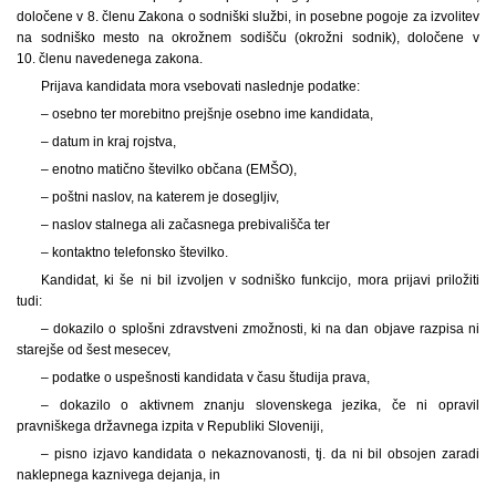
določene v 8. členu Zakona o sodniški službi, in posebne pogoje za izvolitev
na sodniško mesto na okrožnem sodišču (okrožni sodnik), določene v
10. členu navedenega zakona.
Prijava kandidata mora vsebovati naslednje podatke:
– osebno ter morebitno prejšnje osebno ime kandidata,
– datum in kraj rojstva,
– enotno matično številko občana (EMŠO),
– poštni naslov, na katerem je dosegljiv,
– naslov stalnega ali začasnega prebivališča ter
– kontaktno telefonsko številko.
Kandidat, ki še ni bil izvoljen v sodniško funkcijo, mora prijavi priložiti
tudi:
– dokazilo o splošni zdravstveni zmožnosti, ki na dan objave razpisa ni
starejše od šest mesecev,
– podatke o uspešnosti kandidata v času študija prava,
– dokazilo o aktivnem znanju slovenskega jezika, če ni opravil
pravniškega državnega izpita v Republiki Sloveniji,
– pisno izjavo kandidata o nekaznovanosti, tj. da ni bil obsojen zaradi
naklepnega kaznivega dejanja, in