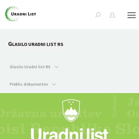
G
LASILO URADNI LIST RS
Glasilo Uradni list RS
Preklic dokumentov