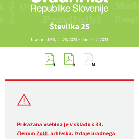
Številka 25
Uradni list RS, št. 25/2023 z dne 24. 2. 2023
Prikazana vsebina je v skladu s 33.
členom
ZoUL
arhivska. Izdaje uradnega