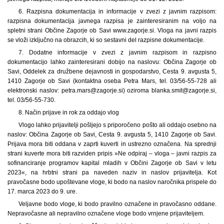
6. Razpisna dokumentacija in informacije v zvezi z javnim razpisom:
razpisna dokumentacija javnega razpisa je zainteresiranim na voljo na
spletni strani Občine Zagorje ob Savi www.zagorje.si. Vloga na javni razpis
se vloži izključno na obrazcih, ki so sestavni del razpisne dokumentacije.
7. Dodatne informacije v zvezi z javnim razpisom in razpisno
dokumentacijo lahko zainteresirani dobijo na naslovu: Občina Zagorje ob
Savi, Oddelek za družbene dejavnosti in gospodarstvo, Cesta 9. avgusta 5,
1410 Zagorje ob Savi (kontaktna oseba Petra Mars, tel. 03/56-55-728 ali
elektronski naslov: petra.mars@zagorje.si) oziroma blanka.smit@zagorje.si,
tel. 03/56-55-730.
8. Način prijave in rok za oddajo vlog
Vlogo lahko prijavitelji pošljejo s priporočeno pošto ali oddajo osebno na
naslov: Občina Zagorje ob Savi, Cesta 9. avgusta 5, 1410 Zagorje ob Savi.
Prijava mora biti oddana v zaprti kuverti in ustrezno označena. Na sprednji
strani kuverte mora biti razviden pripis »Ne odpiraj – vloga – javni razpis za
sofinanciranje programov kapital mladih v Občini Zagorje ob Savi v letu
2023«, na hrbtni strani pa naveden naziv in naslov prijavitelja. Kot
pravočasne bodo upoštevane vloge, ki bodo na naslov naročnika prispele do
17. marca 2023 do 9. ure.
Veljavne bodo vloge, ki bodo pravilno označene in pravočasno oddane.
Nepravočasne ali nepravilno označene vloge bodo vrnjene prijaviteljem.