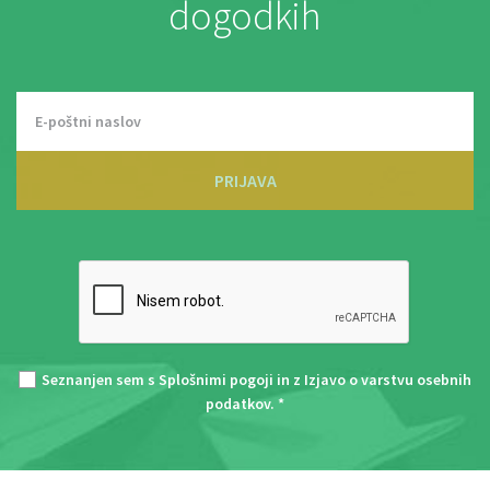
dogodkih
PRIJAVA
Seznanjen sem s
Splošnimi pogoji
in z
Izjavo o varstvu osebnih
podatkov
. *