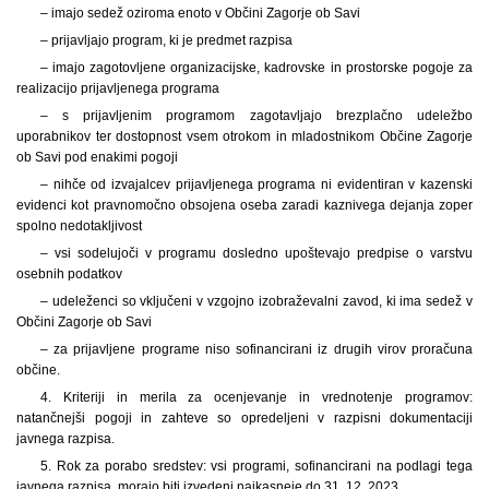
– imajo sedež oziroma enoto v Občini Zagorje ob Savi
– prijavljajo program, ki je predmet razpisa
– imajo zagotovljene organizacijske, kadrovske in prostorske pogoje za
realizacijo prijavljenega programa
– s prijavljenim programom zagotavljajo brezplačno udeležbo
uporabnikov ter dostopnost vsem otrokom in mladostnikom Občine Zagorje
ob Savi pod enakimi pogoji
– nihče od izvajalcev prijavljenega programa ni evidentiran v kazenski
evidenci kot pravnomočno obsojena oseba zaradi kaznivega dejanja zoper
spolno nedotakljivost
– vsi sodelujoči v programu dosledno upoštevajo predpise o varstvu
osebnih podatkov
– udeleženci so vključeni v vzgojno izobraževalni zavod, ki ima sedež v
Občini Zagorje ob Savi
– za prijavljene programe niso sofinancirani iz drugih virov proračuna
občine.
4. Kriteriji in merila za ocenjevanje in vrednotenje programov:
natančnejši pogoji in zahteve so opredeljeni v razpisni dokumentaciji
javnega razpisa.
5. Rok za porabo sredstev: vsi programi, sofinancirani na podlagi tega
javnega razpisa, morajo biti izvedeni najkasneje do 31. 12. 2023.