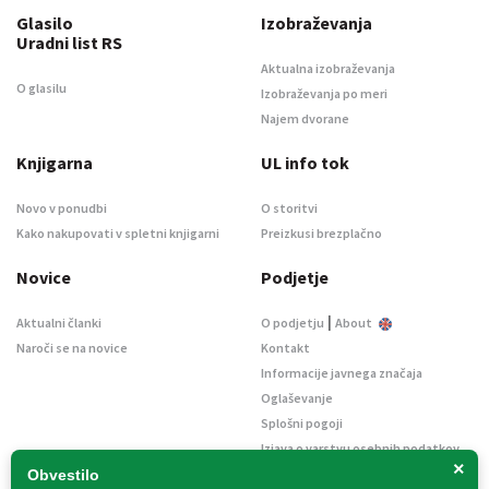
Glasilo
Izobraževanja
Uradni list RS
Aktualna izobraževanja
O glasilu
Izobraževanja po meri
Najem dvorane
Knjigarna
UL info tok
Novo v ponudbi
O storitvi
Kako nakupovati v spletni knjigarni
Preizkusi brezplačno
Novice
Podjetje
|
Aktualni članki
O podjetju
About
Naroči se na novice
Kontakt
Informacije javnega značaja
Oglaševanje
Splošni pogoji
Izjava o varstvu osebnih podatkov
×
E-dražbe
Obvestilo