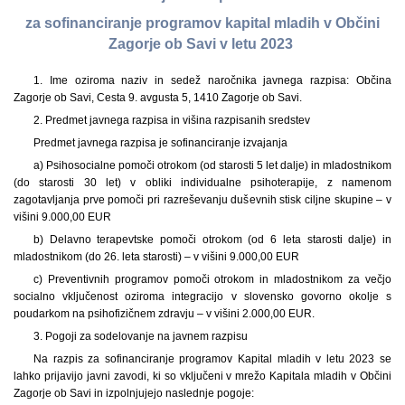
za sofinanciranje programov kapital mladih v Občini
Zagorje ob Savi v letu 2023
1. Ime oziroma naziv in sedež naročnika javnega razpisa: Občina
Zagorje ob Savi, Cesta 9. avgusta 5, 1410 Zagorje ob Savi.
2. Predmet javnega razpisa in višina razpisanih sredstev
Predmet javnega razpisa je sofinanciranje izvajanja
a) Psihosocialne pomoči otrokom (od starosti 5 let dalje) in mladostnikom
(do starosti 30 let) v obliki individualne psihoterapije, z namenom
zagotavljanja prve pomoči pri razreševanju duševnih stisk ciljne skupine – v
višini 9.000,00 EUR
b) Delavno terapevtske pomoči otrokom (od 6 leta starosti dalje) in
mladostnikom (do 26. leta starosti) – v višini 9.000,00 EUR
c) Preventivnih programov pomoči otrokom in mladostnikom za večjo
socialno vključenost oziroma integracijo v slovensko govorno okolje s
poudarkom na psihofizičnem zdravju – v višini 2.000,00 EUR.
3. Pogoji za sodelovanje na javnem razpisu
Na razpis za sofinanciranje programov Kapital mladih v letu 2023 se
lahko prijavijo javni zavodi, ki so vključeni v mrežo Kapitala mladih v Občini
Zagorje ob Savi in izpolnjujejo naslednje pogoje: