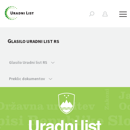
G
LASILO URADNI LIST RS
Glasilo Uradni list RS
Preklic dokumentov