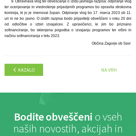
9. Obravnava vlog ter obveščanje o izidu javnega razpisa: odpiranje vlog
ter ocenjevanje in vrednotenje prijavljenih programov bo opravila strokovna
komisija, ki jo je imenoval župan. Odpiranje vlog bo 17. marca 2023 ob 11.
uri in ne bo javno. O izidih razpisa bodo prijavitelji obveščeni v roku 20 dni
od odločitve o izbiri izvajalcev. Z upravičenci, ki jim bo priznano
sofinanciranje, bo sklenjena pogodba o izvajanju programov ter višini in
načinu sofinanciranja v letu 2023.
Občina Zagorje ob Savi
KAZALO
NA VRH
Bodite obveščeni
o vseh
naših novostih, akcijah in