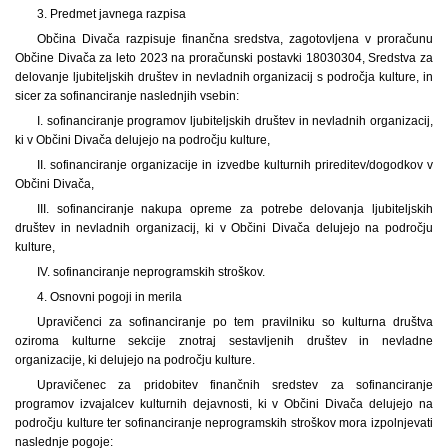
3. Predmet javnega razpisa
Občina Divača razpisuje finančna sredstva, zagotovljena v proračunu
Občine Divača za leto 2023 na proračunski postavki 18030304, Sredstva za
delovanje ljubiteljskih društev in nevladnih organizacij s področja kulture, in
sicer za sofinanciranje naslednjih vsebin:
I. sofinanciranje programov ljubiteljskih društev in nevladnih organizacij,
ki v Občini Divača delujejo na področju kulture,
II. sofinanciranje organizacije in izvedbe kulturnih prireditev/dogodkov v
Občini Divača,
III. sofinanciranje nakupa opreme za potrebe delovanja ljubiteljskih
društev in nevladnih organizacij, ki v Občini Divača delujejo na področju
kulture,
IV. sofinanciranje neprogramskih stroškov.
4. Osnovni pogoji in merila
Upravičenci za sofinanciranje po tem pravilniku so kulturna društva
oziroma kulturne sekcije znotraj sestavljenih društev in nevladne
organizacije, ki delujejo na področju kulture.
Upravičenec za pridobitev finančnih sredstev za sofinanciranje
programov izvajalcev kulturnih dejavnosti, ki v Občini Divača delujejo na
področju kulture ter sofinanciranje neprogramskih stroškov mora izpolnjevati
naslednje pogoje: