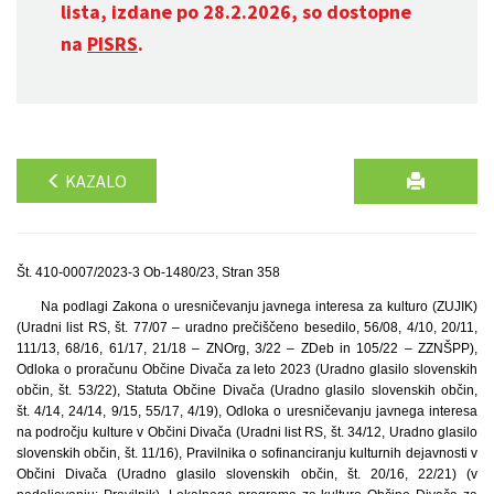
lista, izdane po 28.2.2026, so dostopne
na
PISRS
.
KAZALO
Št. 410-0007/2023-3 Ob-1480/23, Stran 358
Na podlagi Zakona o uresničevanju javnega interesa za kulturo (ZUJIK)
(Uradni list RS, št. 77/07 – uradno prečiščeno besedilo, 56/08, 4/10, 20/11,
111/13, 68/16, 61/17, 21/18 – ZNOrg, 3/22 – ZDeb in 105/22 – ZZNŠPP),
Odloka o proračunu Občine Divača za leto 2023 (Uradno glasilo slovenskih
občin, št. 53/22), Statuta Občine Divača (Uradno glasilo slovenskih občin,
št. 4/14, 24/14, 9/15, 55/17, 4/19), Odloka o uresničevanju javnega interesa
na področju kulture v Občini Divača (Uradni list RS, št. 34/12, Uradno glasilo
slovenskih občin, št. 11/16), Pravilnika o sofinanciranju kulturnih dejavnosti v
Občini Divača (Uradno glasilo slovenskih občin, št. 20/16, 22/21) (v