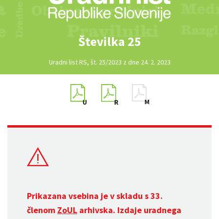
Številka 25
Uradni list RS, št. 25/2023 z dne 24. 2. 2023
Prikazana vsebina je v skladu s 33.
členom
ZoUL
arhivska. Izdaje uradnega