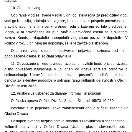
razpisa.
10. Odpiranje vlog
Odpiranje vlog se izvede v roku 5 dni od izteka roka za predložitev vlog,
vodi ga Komisija, odpirajo se ovojnice, ki so na razpis prispele pravočasno in
pravilno izpolnjene in sicer v vrstnem redu v katerem so bile predložene.
Vloga, ki ni pravočasna ali je ni vložila upravičena oseba se s sklepom
zavrže. Komisija vlagatelje nepopolnih vlog pisno pozove k dopolnitvi. V
kolikor v roku 5 dni vlog ne dopolnijo, se le te zavržejo s sklepom.
Odpiranju vlog smejo prisostvovati prijavitelji oziroma od njih
pooblaščene osebe, ki so člani prijavitelja.
11. Obveščanje o izidu javnega razpisa: prijavitelji bodo o izidu razpisa
pisno obveščeni najkasneje v 15 dneh od dneva sprejete odločitve o
sofinanciranju. Upravičencem bodo izdane posamične odločbe, ki bodo
osnova za sklenitev pogodbe o sofinanciranju kulturnih dejavnosti v Občini
Divača za leto 2023.
12. Pristojni uslužbenec za dajanje informacij in pojasnil
Občinska uprava Občine Divača, Suzana Škrlj; tel. 05/73-10-930.
Informacije in pojasnila lahko zainteresirani dobijo v času uradnih ur
Občine Divača.
Postopek javnega razpisa poteka skladno s Pravilnikom o sofinanciranju
kulturnih dejavnosti v Občini Divača (Uradno glasilo slovenskih občin