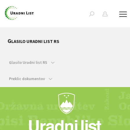
G
LASILO URADNI LIST RS
Glasilo Uradni list RS
Preklic dokumentov