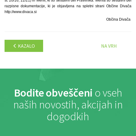
št. 20/16, 22/21) in Merili, ki so sestavni del Pravilnika. Merila so sestavni del
razpisne dokumentacije, ki je objavljena na spletni strani Občine Divača
http://www.divaca.si
Občina Divača
KAZALO
NA VRH
Bodite obveščeni
o vseh
naših novostih, akcijah in
dogodkih