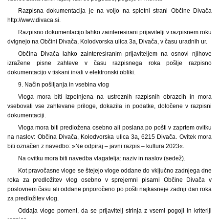
Razpisna dokumentacija je na voljo na spletni strani Občine Divača
http://www.divaca.si.
Razpisno dokumentacijo lahko zainteresirani prijavitelji v razpisnem roku
dvignejo na Občini Divača, Kolodvorska ulica 3a, Divača, v času uradnih ur.
Občina Divača lahko zainteresiranim prijaviteljem na osnovi njihove
izražene pisne zahteve v času razpisnega roka pošlje razpisno
dokumentacijo v tiskani in/ali v elektronski obliki.
9. Način pošiljanja in vsebina vlog
Vloga mora biti izpolnjena na ustreznih razpisnih obrazcih in mora
vsebovati vse zahtevane priloge, dokazila in podatke, določene v razpisni
dokumentaciji.
Vloga mora biti predložena osebno ali poslana po pošti v zaprtem ovitku
na naslov: Občina Divača, Kolodvorska ulica 3a, 6215 Divača. Ovitek mora
biti označen z navedbo: »Ne odpiraj – javni razpis – kultura 2023«.
Na ovitku mora biti navedba vlagatelja: naziv in naslov (sedež).
Kot pravočasne vloge se štejejo vloge oddane do vključno zadnjega dne
roka za predložitev vlog osebno v sprejemni pisarni Občine Divača v
poslovnem času ali oddane priporočeno po pošti najkasneje zadnji dan roka
za predložitev vlog.
Oddaja vloge pomeni, da se prijavitelj strinja z vsemi pogoji in kriteriji