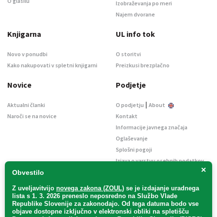
O glasilu
Izobraževanja po meri
Najem dvorane
Knjigarna
UL info tok
Novo v ponudbi
O storitvi
Kako nakupovati v spletni knjigarni
Preizkusi brezplačno
Novice
Podjetje
|
Aktualni članki
O podjetju
About
Naroči se na novice
Kontakt
Informacije javnega značaja
Oglaševanje
Splošni pogoji
Izjava o varstvu osebnih podatkov
×
E-dražbe
Obvestilo
Z uveljavitvijo
novega zakona (ZOUL)
se je
izdajanje uradnega
lista s 1. 3. 2026 preneslo
neposredno
na Službo Vlade
Republike Slovenije za zakonodajo
. Od tega datuma bodo vse
objave dostopne izključno v elektronski obliki na spletišču