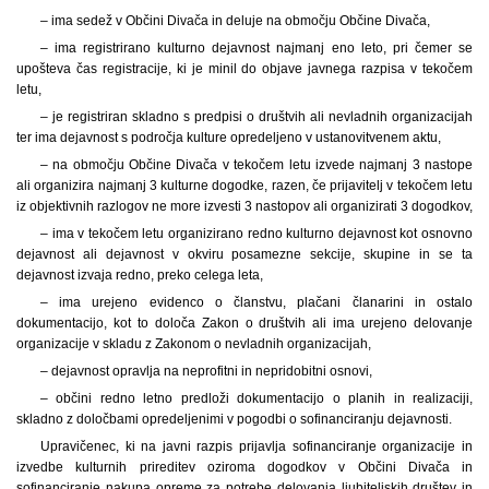
– ima sedež v Občini Divača in deluje na območju Občine Divača,
– ima registrirano kulturno dejavnost najmanj eno leto, pri čemer se
upošteva čas registracije, ki je minil do objave javnega razpisa v tekočem
letu,
– je registriran skladno s predpisi o društvih ali nevladnih organizacijah
ter ima dejavnost s področja kulture opredeljeno v ustanovitvenem aktu,
– na območju Občine Divača v tekočem letu izvede najmanj 3 nastope
ali organizira najmanj 3 kulturne dogodke, razen, če prijavitelj v tekočem letu
iz objektivnih razlogov ne more izvesti 3 nastopov ali organizirati 3 dogodkov,
– ima v tekočem letu organizirano redno kulturno dejavnost kot osnovno
dejavnost ali dejavnost v okviru posamezne sekcije, skupine in se ta
dejavnost izvaja redno, preko celega leta,
– ima urejeno evidenco o članstvu, plačani članarini in ostalo
dokumentacijo, kot to določa Zakon o društvih ali ima urejeno delovanje
organizacije v skladu z Zakonom o nevladnih organizacijah,
– dejavnost opravlja na neprofitni in nepridobitni osnovi,
– občini redno letno predloži dokumentacijo o planih in realizaciji,
skladno z določbami opredeljenimi v pogodbi o sofinanciranju dejavnosti.
Upravičenec, ki na javni razpis prijavlja sofinanciranje organizacije in
izvedbe kulturnih prireditev oziroma dogodkov v Občini Divača in
sofinanciranje nakupa opreme za potrebe delovanja ljubiteljskih društev in