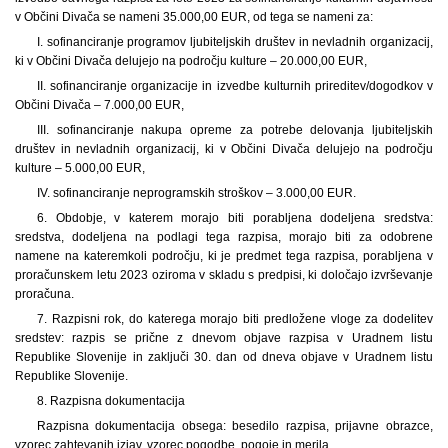
v Občini Divača se nameni 35.000,00 EUR, od tega se nameni za:
I. sofinanciranje programov ljubiteljskih društev in nevladnih organizacij,
ki v Občini Divača delujejo na področju kulture – 20.000,00 EUR,
II. sofinanciranje organizacije in izvedbe kulturnih prireditev/dogodkov v
Občini Divača – 7.000,00 EUR,
III. sofinanciranje nakupa opreme za potrebe delovanja ljubiteljskih
društev in nevladnih organizacij, ki v Občini Divača delujejo na področju
kulture – 5.000,00 EUR,
IV. sofinanciranje neprogramskih stroškov – 3.000,00 EUR.
6. Obdobje, v katerem morajo biti porabljena dodeljena sredstva:
sredstva, dodeljena na podlagi tega razpisa, morajo biti za odobrene
namene na kateremkoli področju, ki je predmet tega razpisa, porabljena v
proračunskem letu 2023 oziroma v skladu s predpisi, ki določajo izvrševanje
proračuna.
7. Razpisni rok, do katerega morajo biti predložene vloge za dodelitev
sredstev: razpis se prične z dnevom objave razpisa v Uradnem listu
Republike Slovenije in zaključi 30. dan od dneva objave v Uradnem listu
Republike Slovenije.
8. Razpisna dokumentacija
Razpisna dokumentacija obsega: besedilo razpisa, prijavne obrazce,
vzorec zahtevanih izjav, vzorec pogodbe, pogoje in merila.