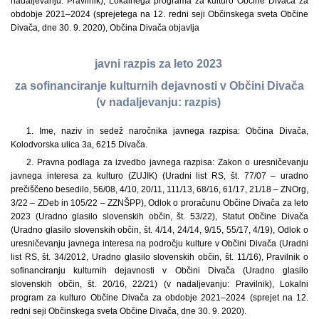
nadaljevanju: Pravilnik), Lokalnega programa za kulturo Občine Divača za
obdobje 2021–2024 (sprejetega na 12. redni seji Občinskega sveta Občine
Divača, dne 30. 9. 2020), Občina Divača objavlja
javni razpis za leto 2023
za sofinanciranje kulturnih dejavnosti v Občini Divača
(v nadaljevanju: razpis)
1. Ime, naziv in sedež naročnika javnega razpisa: Občina Divača,
Kolodvorska ulica 3a, 6215 Divača.
2. Pravna podlaga za izvedbo javnega razpisa: Zakon o uresničevanju
javnega interesa za kulturo (ZUJIK) (Uradni list RS, št. 77/07 – uradno
prečiščeno besedilo, 56/08, 4/10, 20/11, 111/13, 68/16, 61/17, 21/18 – ZNOrg,
3/22 – ZDeb in 105/22 – ZZNŠPP), Odlok o proračunu Občine Divača za leto
2023 (Uradno glasilo slovenskih občin, št. 53/22), Statut Občine Divača
(Uradno glasilo slovenskih občin, št. 4/14, 24/14, 9/15, 55/17, 4/19), Odlok o
uresničevanju javnega interesa na področju kulture v Občini Divača (Uradni
list RS, št. 34/2012, Uradno glasilo slovenskih občin, št. 11/16), Pravilnik o
sofinanciranju kulturnih dejavnosti v Občini Divača (Uradno glasilo
slovenskih občin, št. 20/16, 22/21) (v nadaljevanju: Pravilnik), Lokalni
program za kulturo Občine Divača za obdobje 2021–2024 (sprejet na 12.
redni seji Občinskega sveta Občine Divača, dne 30. 9. 2020).