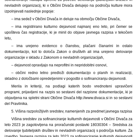
nevladnih organizacij, ki v Občini Divača delujejo na področju kulture mora
izpolnjevati naslednje pogoje:
– ima sedež v Občini Divača in deluje na območju Občine Divača,
– ima registrirano kulturno dejavnost najmanj eno leto, pri čemer se
upošteva čas registracije, ki je minil do objave javnega razpisa v tekočem
letu,
– ima urejeno evidenco o članstvu, plačani članarini in ostalo
dokumentacijo, kot to določa Zakon o društvih ali ima urejeno delovanje
organizacije v skladu z Zakonom o nevladnih organizacijah,
– dejavnost opravljajo na neprofitni in nepridobitni osnovi,
– občini redno letno predloži dokumentacijo o planih in realizaciji,
skladno z določbami opredeljenimi v pogodbi o sofinanciranju dejavnosti.
Merila in kriteriji, na podlagi katerih bodo vrednoteni upravičeni
programi, prijavljeni na razpis so sestavni del razpisne dokumentacije, ki je
objavljena na spletni strani Občine Divača http://www.divaca.si in so sestavni
del Pravilnika.
5. Višina razpoložljivih sredstev, namenjenih za predmet javnega razpisa
Višina sredstev za sofinanciranje kulturnih dejavnosti v Občini Divača za
leto 2023 je zagotovljena na proračunski postavki 18030304 – Sredstva za
delovanje ljubiteljskih društev in nevladnih organizacij s področja kulture. Za
izvedbo Javnega razpisa za leto 2023 za sofinanciranje kulturnih dejavnosti