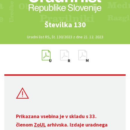
Številka 130
Uradni list RS, št. 130/2023 z dne 21. 12. 2023
Prikazana vsebina je v skladu s 33.
členom
ZoUL
arhivska. Izdaje uradnega