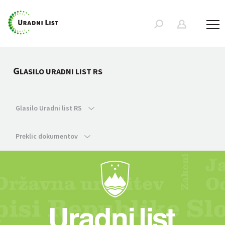
G
LASILO URADNI LIST RS
Glasilo Uradni list RS
Preklic dokumentov