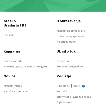
Glasilo
Izobraževanja
Uradni list RS
Aktualna izobraževanja
O glasilu
Izobraževanja po meri
Najem dvorane
Knjigarna
UL info tok
Novo v ponudbi
O storitvi
Kako nakupovati v spletni knjigarni
Preizkusi brezplačno
Novice
Podjetje
|
Aktualni članki
O podjetju
About
Naroči se na novice
Kontakt
Informacije javnega značaja
Oglaševanje