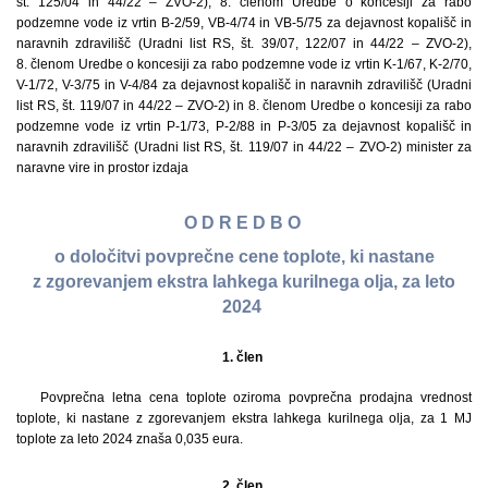
št. 125/04 in 44/22 – ZVO-2), 8. členom Uredbe o koncesiji za rabo
podzemne vode iz vrtin B-2/59, VB-4/74 in VB-5/75 za dejavnost kopališč in
naravnih zdravilišč (Uradni list RS, št. 39/07, 122/07 in 44/22 – ZVO-2),
8. členom Uredbe o koncesiji za rabo podzemne vode iz vrtin K-1/67, K-2/70,
V-1/72, V-3/75 in V-4/84 za dejavnost kopališč in naravnih zdravilišč (Uradni
list RS, št. 119/07 in 44/22 – ZVO-2) in 8. členom Uredbe o koncesiji za rabo
podzemne vode iz vrtin P-1/73, P-2/88 in P-3/05 za dejavnost kopališč in
naravnih zdravilišč (Uradni list RS, št. 119/07 in 44/22 – ZVO-2) minister za
naravne vire in prostor izdaja
O D R E D B O
o določitvi povprečne cene toplote, ki nastane
z zgorevanjem ekstra lahkega kurilnega olja, za leto
2024
1. člen
Povprečna letna cena toplote oziroma povprečna prodajna vrednost
toplote, ki nastane z zgorevanjem ekstra lahkega kurilnega olja, za 1 MJ
toplote za leto 2024 znaša 0,035 eura.
2. člen