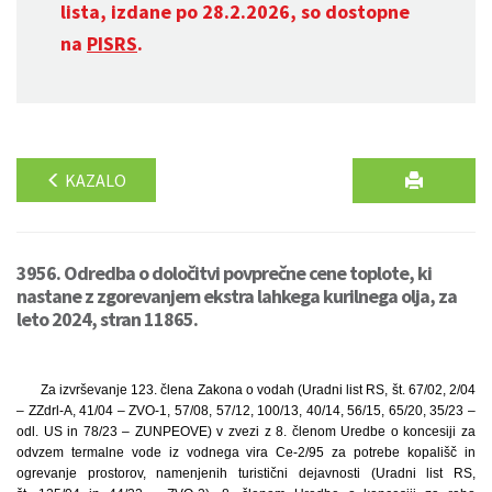
lista, izdane po 28.2.2026, so dostopne
na
PISRS
.
KAZALO
3956. Odredba o določitvi povprečne cene toplote, ki
nastane z zgorevanjem ekstra lahkega kurilnega olja, za
leto 2024, stran 11865.
Za izvrševanje 123. člena Zakona o vodah (Uradni list RS, št. 67/02, 2/04
– ZZdrl-A, 41/04 – ZVO-1, 57/08, 57/12, 100/13, 40/14, 56/15, 65/20, 35/23 –
odl. US in 78/23 – ZUNPEOVE) v zvezi z 8. členom Uredbe o koncesiji za
odvzem termalne vode iz vodnega vira Ce-2/95 za potrebe kopališč in
ogrevanje prostorov, namenjenih turistični dejavnosti (Uradni list RS,