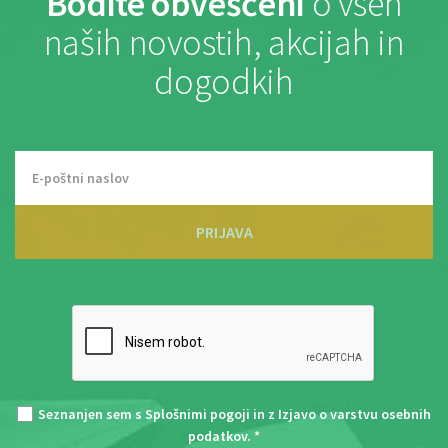
Bodite obveščeni
o vseh
naših novostih, akcijah in
dogodkih
PRIJAVA
Seznanjen sem s
Splošnimi pogoji
in z
Izjavo o varstvu osebnih
podatkov
. *