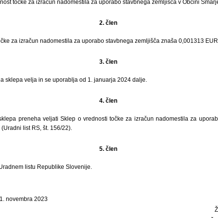
nost točke za izračun nadomestila za uporabo stavbnega zemljišča v Občini Šmarje
2. člen
čke za izračun nadomestila za uporabo stavbnega zemljišča znaša 0,001313 EUR
3. člen
a sklepa velja in se uporablja od 1. januarja 2024 dalje.
4. člen
 sklepa preneha veljati Sklep o vrednosti točke za izračun nadomestila za upora
(Uradni list RS, št. 156/22).
5. člen
 Uradnem listu Republike Slovenije.
21. novembra 2023