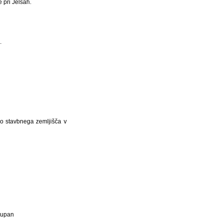
 pri Jelšah.
.
bo stavbnega zemljišča v
Župan