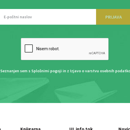
PRIJAVA
Seznanjen sem s
Splošnimi pogoji
in z
Izjavo o varstvu osebnih podatk
a
Knjigarna
UL info tok
Novi