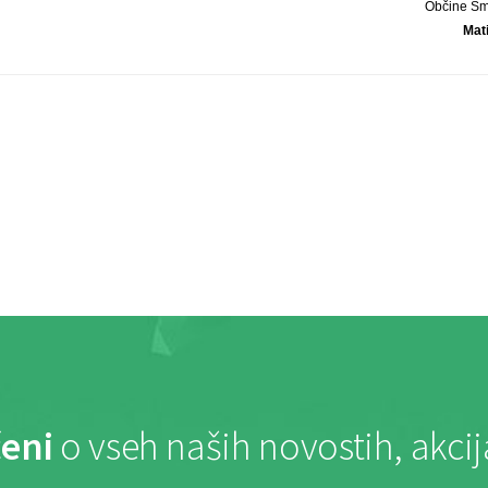
Občine Šm
Mat
eni
o vseh naših novostih, akci