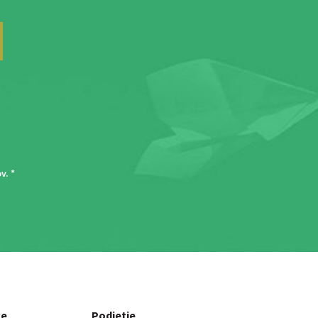
ov
. *
ce
Podjetje