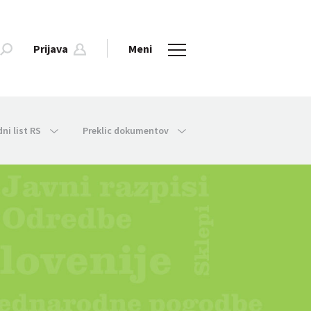
Prijava
Meni
dni list RS
Preklic dokumentov