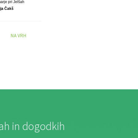
arje pri Jelšah
ija Čakš
NA VRH
jah in dogodkih