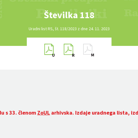
Številka 118
Uradni list RS, št. 118/2023 z dne 24. 11. 2023
du s 33. členom
ZoUL
arhivska. Izdaje uradnega lista, iz