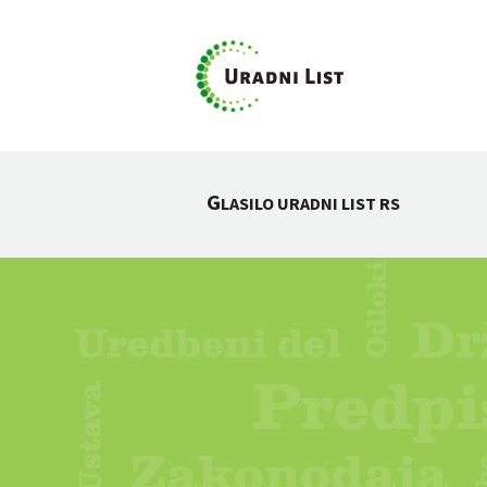
G
LASILO URADNI LIST RS