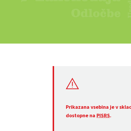
Prikazana vsebina je v skla
dostopne na
PISRS
.