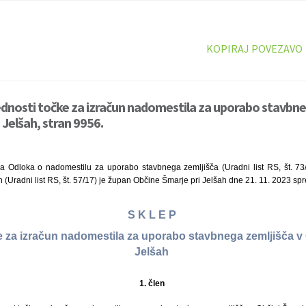
KOPIRAJ POVEZAVO
ednosti točke za izračun nadomestila za uporabo stavbne
 Jelšah, stran 9956.
a Odloka o nadomestilu za uporabo stavbnega zemljišča (Uradni list RS, št. 73/
 (Uradni list RS, št. 57/17) je župan Občine Šmarje pri Jelšah dne 21. 11. 2023 spr
S K L E P
e za izračun nadomestila za uporabo stavbnega zemljišča v 
Jelšah
1. člen