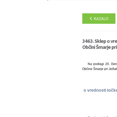
KAZALO
3463. Sklep o vr
Občini Šmarje pri
Na podlagi 20. člen
Občine Šmarje pri Jelšah
o vrednosti točk