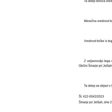
Ta sklep določa vred
Mesečna vrednost to
Vrednost točke iz teg
Z veljavnostjo tega
Občini Šmarje pri Jelšah 
Ta sklep se objavi v
Št. 422-0042/2023
Šmarje pri Jelšah, dne 