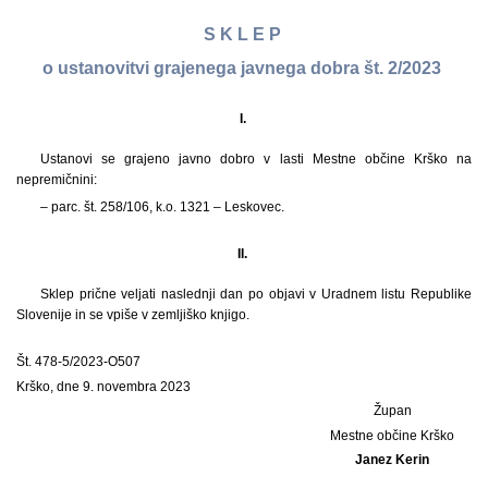
S K L E P
o ustanovitvi grajenega javnega dobra št. 2/2023
I.
Ustanovi se grajeno javno dobro v lasti Mestne občine Krško na
nepremičnini:
– parc. št. 258/106, k.o. 1321 – Leskovec.
II.
Sklep prične veljati naslednji dan po objavi v Uradnem listu Republike
Slovenije in se vpiše v zemljiško knjigo.
Št. 478-5/2023-O507
Krško, dne 9. novembra 2023
Župan
Mestne občine Krško
Janez Kerin