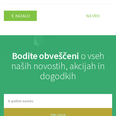
KAZALO
NA VRH
Bodite obveščeni
o vseh
naših novostih, akcijah in
dogodkih
PRIJAVA