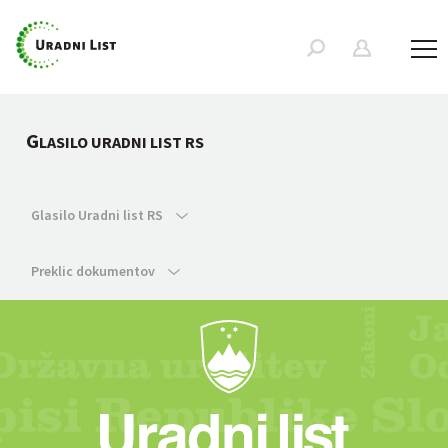
G
LASILO URADNI LIST RS
Glasilo Uradni list RS
Preklic dokumentov