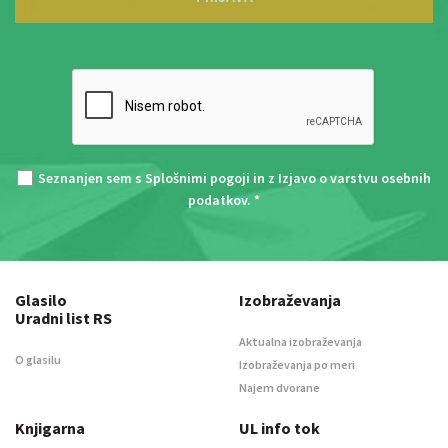
Seznanjen sem s
Splošnimi pogoji
in z
Izjavo o varstvu osebnih
podatkov
. *
Glasilo
Izobraževanja
Uradni list RS
Aktualna izobraževanja
O glasilu
Izobraževanja po meri
Najem dvorane
Knjigarna
UL info tok