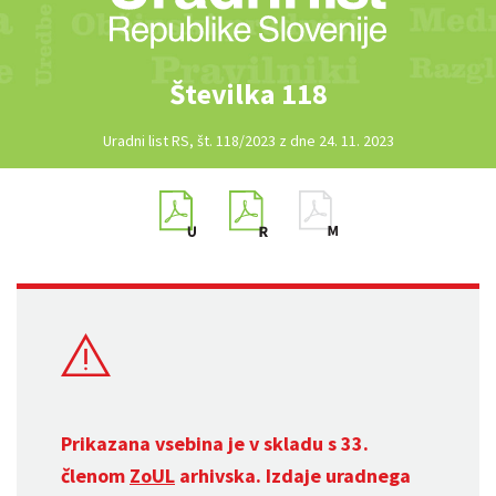
Številka 118
Uradni list RS, št. 118/2023 z dne 24. 11. 2023
Prikazana vsebina je v skladu s 33.
členom
ZoUL
arhivska. Izdaje uradnega