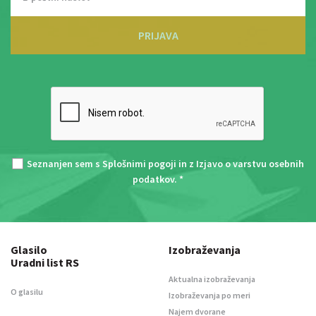
PRIJAVA
Seznanjen sem s
Splošnimi pogoji
in z
Izjavo o varstvu osebnih
podatkov
. *
Glasilo
Izobraževanja
Uradni list RS
Aktualna izobraževanja
O glasilu
Izobraževanja po meri
Najem dvorane