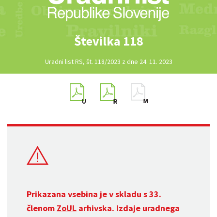
Številka 118
Uradni list RS, št. 118/2023 z dne 24. 11. 2023
Prikazana vsebina je v skladu s 33.
členom
ZoUL
arhivska. Izdaje uradnega