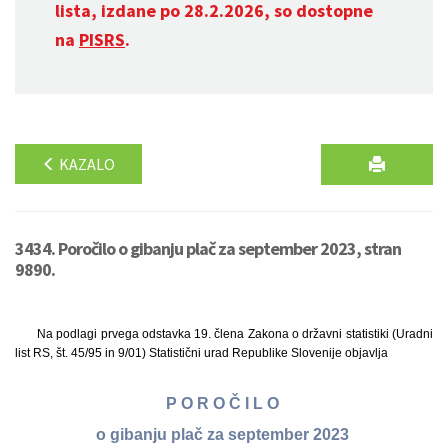
lista, izdane po 28.2.2026, so dostopne
na
PISRS
.
KAZALO
3434. Poročilo o gibanju plač za september 2023, stran
9890.
Na podlagi prvega odstavka 19. člena Zakona o državni statistiki (Uradni
list RS, št. 45/95 in 9/01) Statistični urad Republike Slovenije objavlja
P O R O Č I L O
o gibanju plač za september 2023