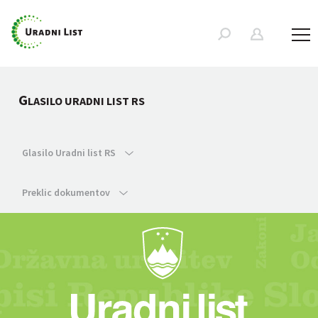
G
LASILO URADNI LIST RS
Glasilo Uradni list RS
Preklic dokumentov