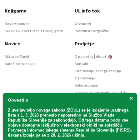
Knjigarna
UL info tok
Novo v ponudbi
O storitvi
Kako nakupovati v spletni knjigarni
Preizkusi brezplačno
Novice
Podjetje
|
Aktualni članki
O podjetju
About
Naroči se na novice
Kontakt
Informacije javnega značaja
Oglaševanje
Splošni pogoji
Izjava o varstvu osebnih podatkov
×
E-dražbe
Obvestilo
Z uveljavitvijo
novega zakona (ZOUL)
se je
izdajanje uradnega
lista s 1. 3. 2026 preneslo
neposredno
na Službo Vlade
Republike Slovenije za zakonodajo
. Od tega datuma bodo vse
objave dostopne izključno v elektronski obliki na spletišču
Pravnega informacijskega sistema Republike Slovenije (PISRS),
Uradni list d. o. o. – v likvidaciji / Vse pravice pridržane.
tiskana izdaja pa se z 28. 2. 2026 ukinja.
Pravna obvestila
/
Piškotki
/ Avtorji:
TriTim spletna agencija
v sodelovanju z