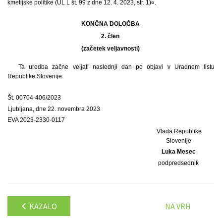
kmetijske politike (UL L št. 99 z dne 12. 4. 2023, str. 1)«.
KONČNA DOLOČBA
2. člen
(začetek veljavnosti)
Ta uredba začne veljati naslednji dan po objavi v Uradnem listu
Republike Slovenije.
Št. 00704-406/2023
Ljubljana, dne 22. novembra 2023
EVA 2023-2330-0117
Vlada Republike
Slovenije
Luka Mesec
podpredsednik
KAZALO
NA VRH