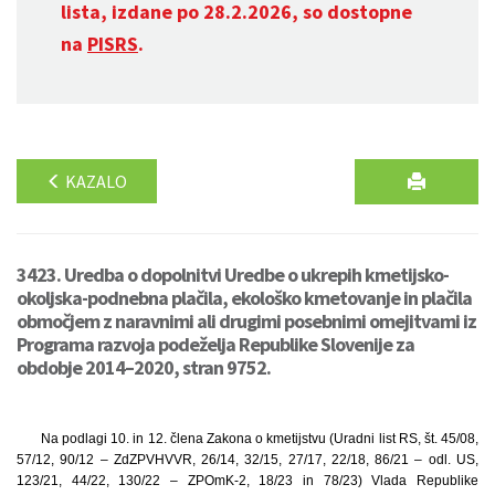
lista, izdane po 28.2.2026, so dostopne
na
PISRS
.
KAZALO
3423. Uredba o dopolnitvi Uredbe o ukrepih kmetijsko-
okoljska-podnebna plačila, ekološko kmetovanje in plačila
območjem z naravnimi ali drugimi posebnimi omejitvami iz
Programa razvoja podeželja Republike Slovenije za
obdobje 2014–2020, stran 9752.
Na podlagi 10. in 12. člena Zakona o kmetijstvu (Uradni list RS, št. 45/08,
57/12, 90/12 – ZdZPVHVVR, 26/14, 32/15, 27/17, 22/18, 86/21 – odl. US,
123/21, 44/22, 130/22 – ZPOmK-2, 18/23 in 78/23) Vlada Republike