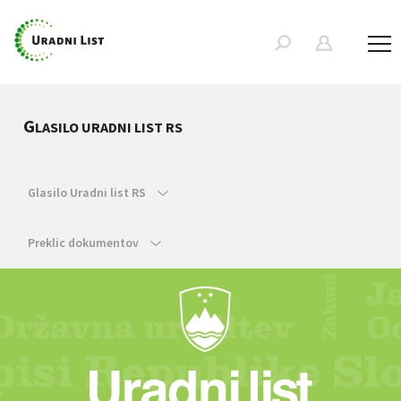
G
LASILO URADNI LIST RS
Glasilo Uradni list RS
Preklic dokumentov