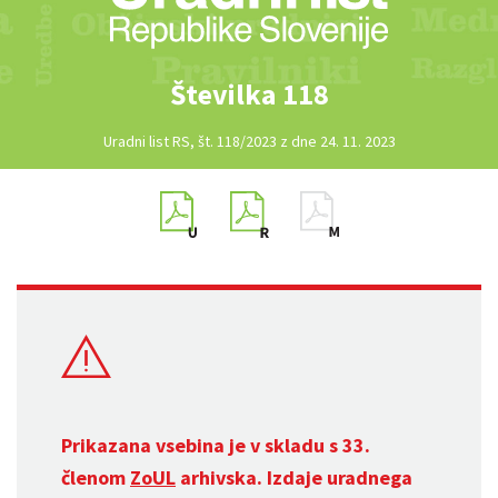
Številka 118
Uradni list RS, št. 118/2023 z dne 24. 11. 2023
Prikazana vsebina je v skladu s 33.
členom
ZoUL
arhivska. Izdaje uradnega