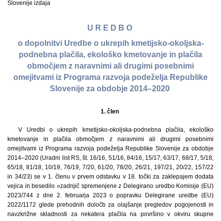
Slovenije izdaja
U R E D B O
o dopolnitvi Uredbe o ukrepih kmetijsko-okoljska-
podnebna plačila, ekološko kmetovanje in plačila
območjem z naravnimi ali drugimi posebnimi
omejitvami iz Programa razvoja podeželja Republike
Slovenije za obdobje 2014–2020
1. člen
V Uredbi o ukrepih kmetijsko-okoljska-podnebna plačila, ekološko
kmetovanje in plačila območjem z naravnimi ali drugimi posebnimi
omejitvami iz Programa razvoja podeželja Republike Slovenije za obdobje
2014–2020 (Uradni list RS, št. 16/16, 51/16, 84/16, 15/17, 63/17, 68/17, 5/18,
65/18, 81/18, 10/19, 76/19, 7/20, 61/20, 78/20, 26/21, 197/21, 20/22, 157/22
in 34/23) se v 1. členu v prvem odstavku v 18. točki za zaklepajem dodata
vejica in besedilo »zadnjič spremenjene z Delegirano uredbo Komisije (EU)
2023/744 z dne 2. februarja 2023 o popravku Delegirane uredbe (EU)
2022/1172 glede prehodnih določb za olajšanje pregledov pogojenosti in
navzkrižne skladnosti za nekatera plačila na površino v okviru skupne