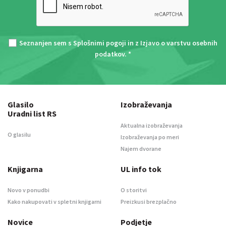
Seznanjen sem s
Splošnimi pogoji
in z
Izjavo o varstvu osebnih
podatkov
. *
Glasilo
Izobraževanja
Uradni list RS
Aktualna izobraževanja
O glasilu
Izobraževanja po meri
Najem dvorane
Knjigarna
UL info tok
Novo v ponudbi
O storitvi
Kako nakupovati v spletni knjigarni
Preizkusi brezplačno
Novice
Podjetje