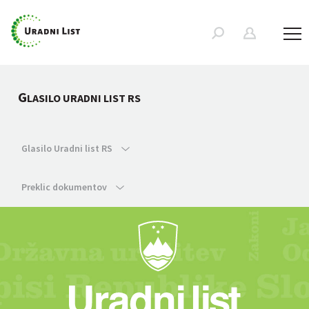
G
LASILO URADNI LIST RS
Glasilo Uradni list RS
Preklic dokumentov