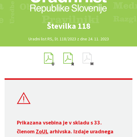
Številka 118
Uradni list RS, št. 118/2023 z dne 24. 11. 2023
Prikazana vsebina je v skladu s 33.
členom
ZoUL
arhivska. Izdaje uradnega