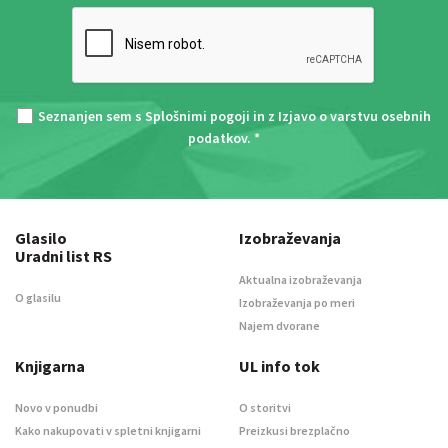
Seznanjen sem s
Splošnimi pogoji
in z
Izjavo o varstvu osebnih
podatkov
. *
Glasilo
Izobraževanja
Uradni list RS
Aktualna izobraževanja
O glasilu
Izobraževanja po meri
Najem dvorane
Knjigarna
UL info tok
Novo v ponudbi
O storitvi
Kako nakupovati v spletni knjigarni
Preizkusi brezplačno