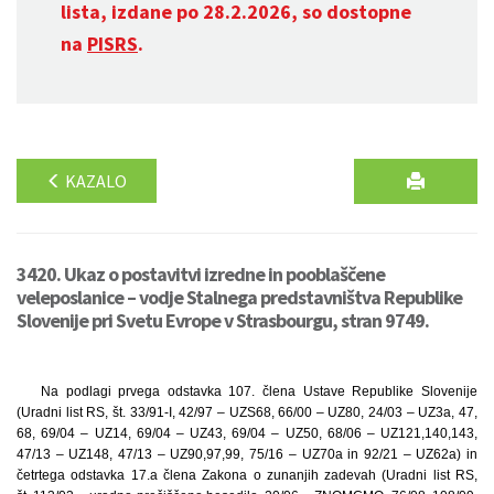
lista, izdane po 28.2.2026, so dostopne
na
PISRS
.
KAZALO
3420. Ukaz o postavitvi izredne in pooblaščene
veleposlanice – vodje Stalnega predstavništva Republike
Slovenije pri Svetu Evrope v Strasbourgu, stran 9749.
Na podlagi prvega odstavka 107. člena Ustave Republike Slovenije
(Uradni list RS, št. 33/91-I, 42/97 – UZS68, 66/00 – UZ80, 24/03 – UZ3a, 47,
68, 69/04 – UZ14, 69/04 – UZ43, 69/04 – UZ50, 68/06 – UZ121,140,143,
47/13 – UZ148, 47/13 – UZ90,97,99, 75/16 – UZ70a in 92/21 – UZ62a) in
četrtega odstavka 17.a člena Zakona o zunanjih zadevah (Uradni list RS,