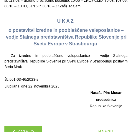
št. 113/03 – uradno prečiščeno besedilo, 20/06 – ZNOMCMO, 76/08, 108/09,
80/10 – ZUTD, 31/15 in 30/18 – ZKZaš) izdajam
U K A Z
o postavitvi izredne in pooblaščene veleposlanice –
vodje Stalnega predstavništva Republike Slovenije pri
Svetu Evrope v Strasbourgu
Za izredno in pooblaščeno veleposlanico – vodjo Stalnega
predstavništva Republike Slovenije pri Svetu Evrope v Strasbourgu postavim
Berto Mrak.
Št. 501-03-46/2023-2
Ljubljana, dne 22. novembra 2023
Nataša Pirc Musar
predsednica
Republike Slovenije
KAZALO
NA VRH