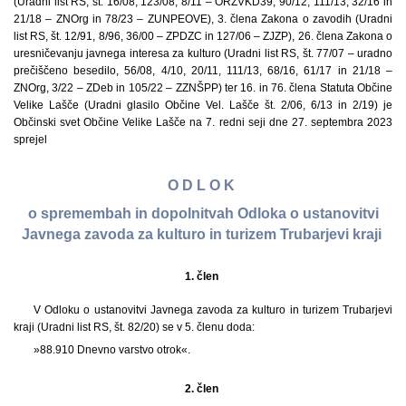
(Uradni list RS, št. 16/08, 123/08, 8/11 – ORZVKD39, 90/12, 111/13, 32/16 in
21/18 – ZNOrg in 78/23 – ZUNPEOVE), 3. člena Zakona o zavodih (Uradni
list RS, št. 12/91, 8/96, 36/00 – ZPDZC in 127/06 – ZJZP), 26. člena Zakona o
uresničevanju javnega interesa za kulturo (Uradni list RS, št. 77/07 – uradno
prečiščeno besedilo, 56/08, 4/10, 20/11, 111/13, 68/16, 61/17 in 21/18 –
ZNOrg, 3/22 – ZDeb in 105/22 – ZZNŠPP) ter 16. in 76. člena Statuta Občine
Velike Lašče (Uradni glasilo Občine Vel. Lašče št. 2/06, 6/13 in 2/19) je
Občinski svet Občine Velike Lašče na 7. redni seji dne 27. septembra 2023
sprejel
O D L O K
o spremembah in dopolnitvah Odloka o ustanovitvi
Javnega zavoda za kulturo in turizem Trubarjevi kraji
1. člen
V Odloku o ustanovitvi Javnega zavoda za kulturo in turizem Trubarjevi
kraji (Uradni list RS, št. 82/20) se v 5. členu doda:
»88.910 Dnevno varstvo otrok«.
2. člen