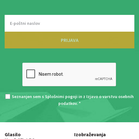
PRIJAVA
Seznanjen sem s
Splošnimi pogoji
in z
Izjavo o varstvu osebnih
podatkov
. *
Glasilo
Izobraževanja