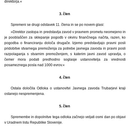
direktorja.«
3. člen
Spremeni se drugi odstavek 11. člena in se po novem glasi:
»Direktor zastopa in predstavlja zavod v pravnem prometu neomejeno in
je pooblaščen za sklepanje pogodb v okviru finančnega načrta, razen, ko
pogodba o financiranju določa drugače. Izjemo predstavljajo pravni posli
pridobitve stvarnega premoženja za potrebe javnega zavoda in pravni posli
razpolaganja s stvarnim premoženjem, s katerim javni zavod upravlja, o
čemer mora podati predhodno soglasje ustanovitelja za vrednosti
posameznega posla nad 1000 evrov.«
4. člen
Ostala določila Odloka o ustanovitvi Javnega zavoda Trubarjevi kraji
ostanejo nespremenjena.
5. člen
Spremembe in dopolnitve tega odloka začnejo veljati osmi dan po objavi
v Uradnem listu Republike Slovenije.