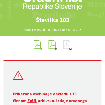
Številka 103
Uradni list RS, št. 103/2023 z dne 6. 10. 2023
Prikazana vsebina je v skladu s 33.
členom
ZoUL
arhivska. Izdaje uradnega