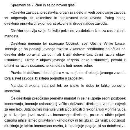
Spremeni se 7. člen in se po novem glasi:
»Direktor zastopa, predstavlja, organizira delo in vodi poslovanje zavoda
ter odgovarja za zakonitost in strokovnost dela zavoda. Poleg nalog
direktorja opravlja direktor tudi strokovne in druge naloge zavoda.
Direktor opravlja svojo funkcijo poklicno, za določen čas, za čas trajanja
mandata.
Direktorja imenuje ter razrešuje Občinski svet Občine Velike Lašče.
Imenuje ga na podlagi javnega razpisa v katerem predhodno določi ali bo
direktor delo opravljal za polni ali krajši delovni čas. Javni razpis objavi
ustanovitelj. Hkrati z objavo javnega razpisa lahko ustanovitelj povabi k
prijavi na razpis posamezne kandidate tudi neposredno.
Pravice in dolžnosti delodajalca v razmerju do direktorja javnega zavoda
izvaja svet zavoda, ki sklepa pogodbe o zaposlitvi.
Mandat direktorja traja pet let, po izteku te dobe je lahko ponovno
imenovan.
Če direktorju predčasno preneha mandat in se ne izpelje redni postopek
imenovanja, imenuje ustanovitelj vršilca dolžnosti direktorja, vendar največ
za eno leto. Ustanovitelj imenuje vršilca dolžnosti direktorja tudi v primeru, da
je bil izpeljan javni razpis za imenovanje direktorja, pa se ni nihče prijavil
oziroma nihče izmed prijavljenih kandidatov ni bil izbran. Za vršilca dolžnosti
direktorja je lahko imenovana oseba, ki izpolnjuje pogoje, ki so določeni za