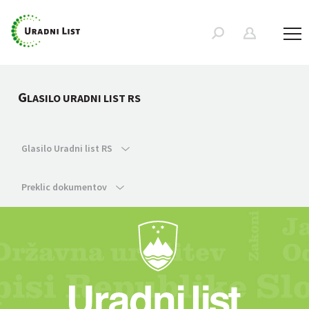
G
LASILO URADNI LIST RS
Glasilo Uradni list RS
Preklic dokumentov