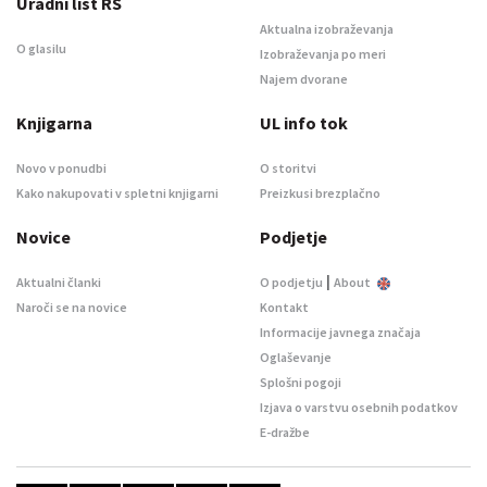
Uradni list RS
Aktualna izobraževanja
O glasilu
Izobraževanja po meri
Najem dvorane
Knjigarna
UL info tok
Novo v ponudbi
O storitvi
Kako nakupovati v spletni knjigarni
Preizkusi brezplačno
Novice
Podjetje
|
Aktualni članki
O podjetju
About
Naroči se na novice
Kontakt
Informacije javnega značaja
Oglaševanje
Splošni pogoji
Izjava o varstvu osebnih podatkov
E-dražbe