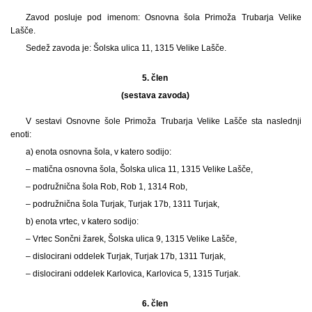
Zavod posluje pod imenom: Osnovna šola Primoža Trubarja Velike
Lašče.
Sedež zavoda je: Šolska ulica 11, 1315 Velike Lašče.
5. člen
(sestava zavoda)
V sestavi Osnovne šole Primoža Trubarja Velike Lašče sta naslednji
enoti:
a) enota osnovna šola, v katero sodijo:
– matična osnovna šola, Šolska ulica 11, 1315 Velike Lašče,
– podružnična šola Rob, Rob 1, 1314 Rob,
– podružnična šola Turjak, Turjak 17b, 1311 Turjak,
b) enota vrtec, v katero sodijo:
– Vrtec Sončni žarek, Šolska ulica 9, 1315 Velike Lašče,
– dislocirani oddelek Turjak, Turjak 17b, 1311 Turjak,
– dislocirani oddelek Karlovica, Karlovica 5, 1315 Turjak.
6. člen