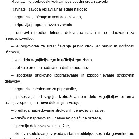
Ravnatelj je pedagoški vodja in poslovodni organ zavoda.
Ravnatelj zavoda opravlja naslednje naloge:
– organizira, načrtuje in vodi delo zavoda,
– pripravlja program razvoja zavoda,
– pripravlja predlog letnega delovnega načrta in je odgovoren za
njegovo izvedbo,
– je odgovoren za uresničevanje pravic otrok ter pravic in dolžnosti
učencev,
– vodi delo vzgojiteljskega in učiteljskega zbora,
– oblikuje predlog nadstandardnih programov,
– spodbuja strokovno izobraževanje in izpopolnjevanje strokovnih
delavcev,
– organizira mentorstvo za pripravnike,
– prisostvuje pri vzgojno-izobraževalnem delu vzgojiteljev oziroma
učiteljev, spremlja njihovo delo in jim svetuje,
– predlaga napredovanje strokovnih delavcev v nazive,
– odloča o napredovanju delavcev v plačilne razrede,
– spremlja delo svetovalne službe,
– skrbi za sodelovanje zavoda s starši (roditeljski sestanki, govorilne ure