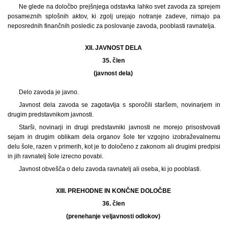
Ne glede na določbo prejšnjega odstavka lahko svet zavoda za sprejem
posameznih splošnih aktov, ki zgolj urejajo notranje zadeve, nimajo pa
neposrednih finančnih posledic za poslovanje zavoda, pooblasti ravnatelja.
XII. JAVNOST DELA
35. člen
(javnost dela)
Delo zavoda je javno.
Javnost dela zavoda se zagotavlja s sporočili staršem, novinarjem in
drugim predstavnikom javnosti.
Starši, novinarji in drugi predstavniki javnosti ne morejo prisostvovati
sejam in drugim oblikam dela organov šole ter vzgojno izobraževalnemu
delu šole, razen v primerih, kot je to določeno z zakonom ali drugimi predpisi
in jih ravnatelj šole izrecno povabi.
Javnost obvešča o delu zavoda ravnatelj ali oseba, ki jo pooblasti.
XIII. PREHODNE IN KONČNE DOLOČBE
36. člen
(prenehanje veljavnosti odlokov)