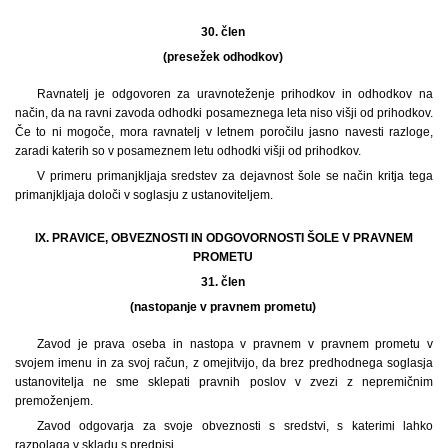
30. člen
(presežek odhodkov)
Ravnatelj je odgovoren za uravnoteženje prihodkov in odhodkov na
način, da na ravni zavoda odhodki posameznega leta niso višji od prihodkov.
Če to ni mogoče, mora ravnatelj v letnem poročilu jasno navesti razloge,
zaradi katerih so v posameznem letu odhodki višji od prihodkov.
V primeru primanjkljaja sredstev za dejavnost šole se način kritja tega
primanjkljaja določi v soglasju z ustanoviteljem.
IX. PRAVICE, OBVEZNOSTI IN ODGOVORNOSTI ŠOLE V PRAVNEM
PROMETU
31. člen
(nastopanje v pravnem prometu)
Zavod je prava oseba in nastopa v pravnem v pravnem prometu v
svojem imenu in za svoj račun, z omejitvijo, da brez predhodnega soglasja
ustanovitelja ne sme sklepati pravnih poslov v zvezi z nepremičnim
premoženjem.
Zavod odgovarja za svoje obveznosti s sredstvi, s katerimi lahko
razpolaga v skladu s predpisi.