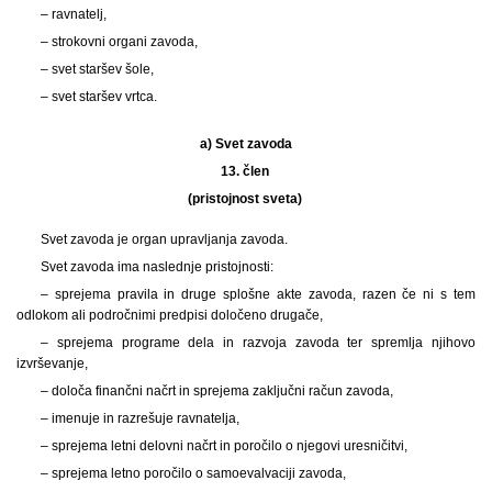
– ravnatelj,
– strokovni organi zavoda,
– svet staršev šole,
– svet staršev vrtca.
a)
Svet zavoda
13. člen
(pristojnost sveta)
Svet zavoda je organ upravljanja zavoda.
Svet zavoda ima naslednje pristojnosti:
– sprejema pravila in druge splošne akte zavoda, razen če ni s tem
odlokom ali področnimi predpisi določeno drugače,
– sprejema programe dela in razvoja zavoda ter spremlja njihovo
izvrševanje,
– določa finančni načrt in sprejema zaključni račun zavoda,
– imenuje in razrešuje ravnatelja,
– sprejema letni delovni načrt in poročilo o njegovi uresničitvi,
– sprejema letno poročilo o samoevalvaciji zavoda,