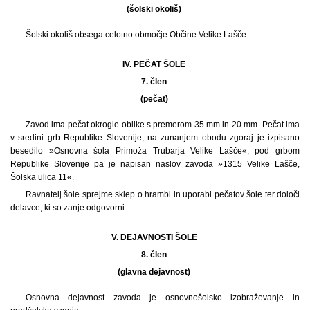
(šolski okoliš)
Šolski okoliš obsega celotno območje Občine Velike Lašče.
IV. PEČAT ŠOLE
7. člen
(pečat)
Zavod ima pečat okrogle oblike s premerom 35 mm in 20 mm. Pečat ima
v sredini grb Republike Slovenije, na zunanjem obodu zgoraj je izpisano
besedilo »Osnovna šola Primoža Trubarja Velike Lašče«, pod grbom
Republike Slovenije pa je napisan naslov zavoda »1315 Velike Lašče,
Šolska ulica 11«.
Ravnatelj šole sprejme sklep o hrambi in uporabi pečatov šole ter določi
delavce, ki so zanje odgovorni.
V. DEJAVNOSTI ŠOLE
8. člen
(glavna dejavnost)
Osnovna dejavnost zavoda je osnovnošolsko izobraževanje in