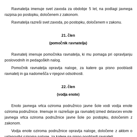
Ravnatelja imenuje svet zavoda za obdobje 5 let, na podlagi javnega
razpisa po postopku, določenem z zakonom.
Ravnatelja razreši svet zavoda, po postopku, določenem v zakonu.
21. člen
(pomočnik ravnatelja)
Ravnatelj imenuje pomočnika ravnatelja, ki mu pomaga pri opravljanju
poslovodnih in pedagoških nalog.
Pomočnik ravnatelja opravlja naloge, za katere ga pisno pooblasti
ravnatelj in ga nadomešča v njegovi odsotnosti.
22. člen
(vodja enote)
Enoto javnega vrtca oziroma podružnico javne šole vodi vodja enote
oziroma podružnice. Imenuje in razrešuje ga ravnatelj izmed delavcev enote
javnega vrtca oziroma podružnice javne šole po postopku, določenim z
zakonom.
Vodja enote oziroma podružnice opravlja naloge, določene z aktom o
ustanovitvi oziroma naloge, za katere ga pisno pooblasti ravnatelj.