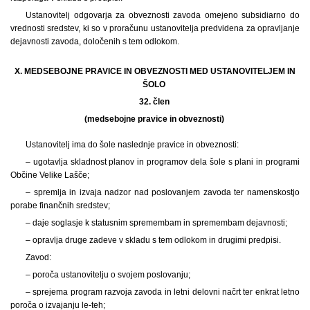
Ustanovitelj odgovarja za obveznosti zavoda omejeno subsidiarno do
vrednosti sredstev, ki so v proračunu ustanovitelja predvidena za opravljanje
dejavnosti zavoda, določenih s tem odlokom.
X. MEDSEBOJNE PRAVICE IN OBVEZNOSTI MED USTANOVITELJEM IN
ŠOLO
32. člen
(medsebojne pravice in obveznosti)
Ustanovitelj ima do šole naslednje pravice in obveznosti:
– ugotavlja skladnost planov in programov dela šole s plani in programi
Občine Velike Lašče;
– spremlja in izvaja nadzor nad poslovanjem zavoda ter namenskostjo
porabe finančnih sredstev;
– daje soglasje k statusnim spremembam in spremembam dejavnosti;
– opravlja druge zadeve v skladu s tem odlokom in drugimi predpisi.
Zavod:
– poroča ustanovitelju o svojem poslovanju;
– sprejema program razvoja zavoda in letni delovni načrt ter enkrat letno
poroča o izvajanju le-teh;