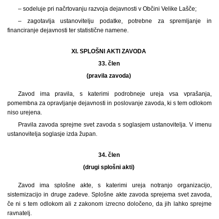
– sodeluje pri načrtovanju razvoja dejavnosti v Občini Velike Lašče;
– zagotavlja ustanovitelju podatke, potrebne za spremljanje in
financiranje dejavnosti ter statistične namene.
XI. SPLOŠNI AKTI ZAVODA
33. člen
(pravila zavoda)
Zavod ima pravila, s katerimi podrobneje ureja vsa vprašanja,
pomembna za opravljanje dejavnosti in poslovanje zavoda, ki s tem odlokom
niso urejena.
Pravila zavoda sprejme svet zavoda s soglasjem ustanovitelja. V imenu
ustanovitelja soglasje izda župan.
34. člen
(drugi splošni akti)
Zavod ima splošne akte, s katerimi ureja notranjo organizacijo,
sistemizacijo in druge zadeve. Splošne akte zavoda sprejema svet zavoda,
če ni s tem odlokom ali z zakonom izrecno določeno, da jih lahko sprejme
ravnatelj.