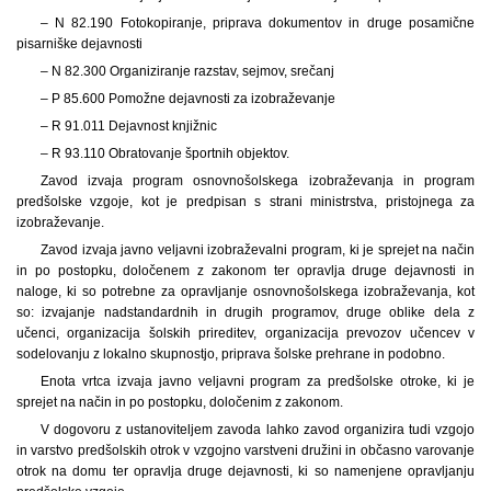
– N 82.190 Fotokopiranje, priprava dokumentov in druge posamične
pisarniške dejavnosti
– N 82.300 Organiziranje razstav, sejmov, srečanj
– P 85.600 Pomožne dejavnosti za izobraževanje
– R 91.011 Dejavnost knjižnic
– R 93.110 Obratovanje športnih objektov.
Zavod izvaja program osnovnošolskega izobraževanja in program
predšolske vzgoje, kot je predpisan s strani ministrstva, pristojnega za
izobraževanje.
Zavod izvaja javno veljavni izobraževalni program, ki je sprejet na način
in po postopku, določenem z zakonom ter opravlja druge dejavnosti in
naloge, ki so potrebne za opravljanje osnovnošolskega izobraževanja, kot
so: izvajanje nadstandardnih in drugih programov, druge oblike dela z
učenci, organizacija šolskih prireditev, organizacija prevozov učencev v
sodelovanju z lokalno skupnostjo, priprava šolske prehrane in podobno.
Enota vrtca izvaja javno veljavni program za predšolske otroke, ki je
sprejet na način in po postopku, določenim z zakonom.
V dogovoru z ustanoviteljem zavoda lahko zavod organizira tudi vzgojo
in varstvo predšolskih otrok v vzgojno varstveni družini in občasno varovanje
otrok na domu ter opravlja druge dejavnosti, ki so namenjene opravljanju