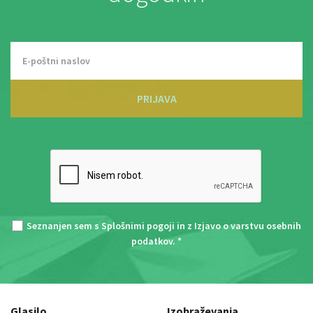
PRIJAVA
Seznanjen sem s
Splošnimi pogoji
in z
Izjavo o varstvu osebnih
podatkov
. *
Glasilo
Izobraževanja