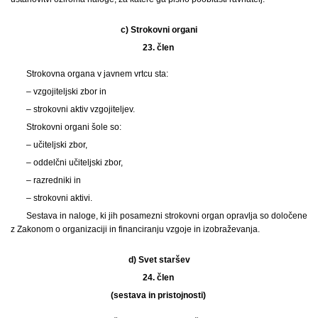
c)
Strokovni organi
23. člen
Strokovna organa v javnem vrtcu sta:
– vzgojiteljski zbor in
– strokovni aktiv vzgojiteljev.
Strokovni organi šole so:
– učiteljski zbor,
– oddelčni učiteljski zbor,
– razredniki in
– strokovni aktivi.
Sestava in naloge, ki jih posamezni strokovni organ opravlja so določene
z Zakonom o organizaciji in financiranju vzgoje in izobraževanja.
d)
Svet staršev
24. člen
(sestava in pristojnosti)