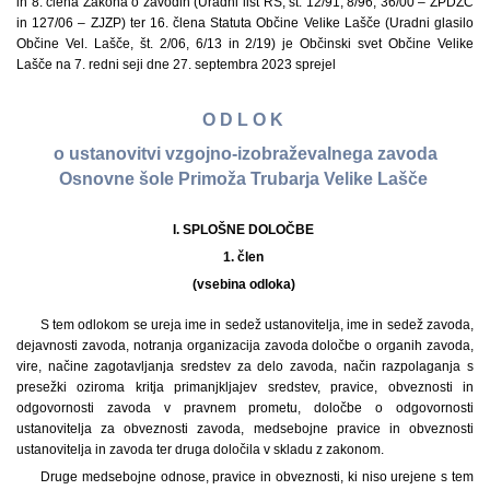
in 8. člena Zakona o zavodih (Uradni list RS, št. 12/91, 8/96, 36/00 – ZPDZC
in 127/06 – ZJZP) ter 16. člena Statuta Občine Velike Lašče (Uradni glasilo
Občine Vel. Lašče, št. 2/06, 6/13 in 2/19) je Občinski svet Občine Velike
Lašče na 7. redni seji dne 27. septembra 2023 sprejel
O D L O K
o ustanovitvi vzgojno-izobraževalnega zavoda
Osnovne šole Primoža Trubarja Velike Lašče
I. SPLOŠNE DOLOČBE
1. člen
(vsebina odloka)
S tem odlokom se ureja ime in sedež ustanovitelja, ime in sedež zavoda,
dejavnosti zavoda, notranja organizacija zavoda določbe o organih zavoda,
vire, načine zagotavljanja sredstev za delo zavoda, način razpolaganja s
presežki oziroma kritja primanjkljajev sredstev, pravice, obveznosti in
odgovornosti zavoda v pravnem prometu, določbe o odgovornosti
ustanovitelja za obveznosti zavoda, medsebojne pravice in obveznosti
ustanovitelja in zavoda ter druga določila v skladu z zakonom.
Druge medsebojne odnose, pravice in obveznosti, ki niso urejene s tem