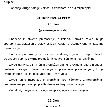
skupine,
– opravlja druge naloge v skladu z zakonom in drugimi predpisi.
VII. SREDSTVA ZA DELO
25. člen
(premoženje zavoda)
Finančno in stvarno premoženje, s katerim upravlja zavod in ga
uporablja za opravljanje dejavnosti, za katero je ustanovljena, je lastnina
ustanovitelja.
Finančno premoženje so denarna sredstva, terjatve in drugi dolžniški
vrednostni papirji. Stvarno premoženje so premičnine in nepremičnine.
Zavod upravlja s finančnim premoženjem, ki je evidentirano v njegovih
poslovnih knjigah. Zavod upravlja s premičnim premoženjem, ki je
evidentirano v registru osnovnih sredstev zavoda.
Zavod lahko razpolaga s premičnim premoženjem, z nepremičnim
premoženjem pa samo po predhodnem soglasju ustanovitelja.
Zavod odgovarja ustanovitelju za upravljanje s premoženjem.
26. člen
(sredstva)