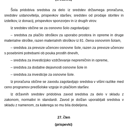
Šola pridobiva sredstva za delo iz sredstev državnega proračuna,
sredstev ustanovitelja, prispevkov staršev, sredstev od prodaje storitev in
izdelkov, iz donacij, prispevkov sponzorjev in iz drugih virov.
Iz sredstev občine se za osnovno šolo zagotavljajo:
– sredstva za plačilo stroškov za uporabo prostora in opreme in druge
materialne stroške, razen materialnih stroškov iz 81. člena osnovnim šolam,
– sredstva za prevoze učencev osnovne šole, razen za prevoze učencev
s posebnimi potrebami ob pouka prostih dnevih,
– sredstva za investicijsko vzdrževanje nepremičnin in opreme,
– sredstva za dodatne dejavnosti osnovne šole in
– sredstva za investicije za osnovne šole.
Iz proračuna občine se zavodu zagotavljajo sredstva v višini razlike med
ceno programov predšolske vzgoje in plačilom staršev.
Iz državnih sredstev pridobiva zavod sredstva za delo v skladu z
zakonom, normativi in standardi. Zavod je dolžan uporabljati sredstva v
skladu z namenom, za katerega so mu bila dodeljena.
27. člen
(prispevki)