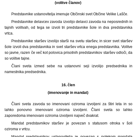
(volitve članov)
Predstavnike ustanovitelja imenuje Občinski svet Občine Velike Lašče.
Predstavnike delavcev zavoda izvolijo delavci zavoda na neposrednih in
tajnih volitvah, od tega se izvoli tri predstavnike šole in dva predstavnika
vrtca.
Predstavnike staršev izvolijo starši na svetu staršev, in sicer svet staršev
šole izvoli dva predstavnika in svet staršev vrtca enega predstavnika. Volitve
so javne, razen če več kot polovica prisotnih predstavnikov staršev odloči, da
so volitve tajne.
Člani sveta izmed sebe na ustanovni seji izvolijo predsednika in
namestnika predsednika.
16. člen
(imenovanje in mandat)
Člani sveta zavoda so imenovani oziroma izvoljeni za štiri leta in so
lahko ponovno imenovani oziroma izvoljeni. Člani sveta so lahko
zaporedoma imenovani oziroma izvoljeni največ dvakrat.
Mandat predstavnikov staršev je povezan s statusom otroka v šoli
oziroma v vrtcu.
Mandat predstavnikov ustanovitelja je povezan s potekom mandata