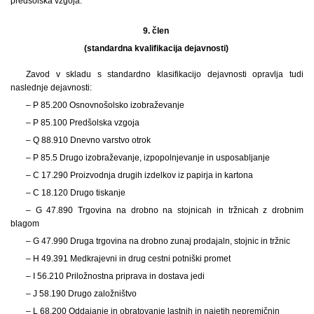
predšolska vzgoja.
9. člen
(standardna kvalifikacija dejavnosti)
Zavod v skladu s standardno klasifikacijo dejavnosti opravlja tudi
naslednje dejavnosti:
– P 85.200 Osnovnošolsko izobraževanje
– P 85.100 Predšolska vzgoja
– Q 88.910 Dnevno varstvo otrok
– P 85.5 Drugo izobraževanje, izpopolnjevanje in usposabljanje
– C 17.290 Proizvodnja drugih izdelkov iz papirja in kartona
– C 18.120 Drugo tiskanje
– G 47.890 Trgovina na drobno na stojnicah in tržnicah z drobnim
blagom
– G 47.990 Druga trgovina na drobno zunaj prodajaln, stojnic in tržnic
– H 49.391 Medkrajevni in drug cestni potniški promet
– I 56.210 Priložnostna priprava in dostava jedi
– J 58.190 Drugo založništvo
– L 68.200 Oddajanje in obratovanje lastnih in najetih nepremičnin