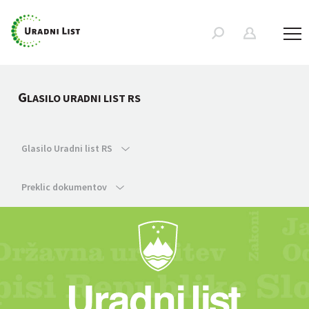
G
LASILO URADNI LIST RS
Glasilo Uradni list RS
Preklic dokumentov