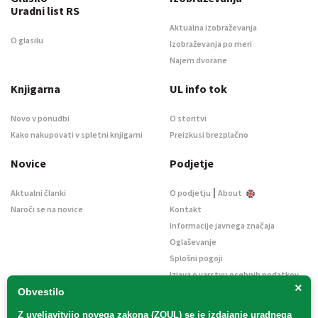
Uradni list RS
Aktualna izobraževanja
O glasilu
Izobraževanja po meri
Najem dvorane
Knjigarna
UL info tok
Novo v ponudbi
O storitvi
Kako nakupovati v spletni knjigarni
Preizkusi brezplačno
Novice
Podjetje
|
Aktualni članki
O podjetju
About
Naroči se na novice
Kontakt
Informacije javnega značaja
Oglaševanje
Splošni pogoji
Izjava o varstvu osebnih podatkov
×
E-dražbe
Obvestilo
Z uveljavitvijo
novega zakona (ZOUL)
se je
izdajanje uradnega