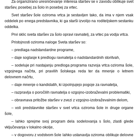
Za organizirano uresničevanje interesa staršev se v zavodu oblikuje svet
staršev, posebej za šolo in posebej za vrtec.
Svet staršev šole oziroma vrtca je sestavljen tako, da ima v njem vsak
oddelek po enega predstavnika, ki ga starši izvolijo na roditeljskem sestanku
oddelka.
Prvi sklic sveta staršev za šolo opravi ravnatelj, za vrtec pa vodja vrtca.
Pristojnosti oziroma naloge Sveta staršev so:
– predlaga nadstandardne programe,
– daje soglasje k predlogu ravnatelja o nadstandardnih storitvah,
– sodeluje pri nastajanju predloga programa razvoja vrtca oziroma šole,
vzgojnega načrta, pri pravilih šolskega reda ter da mnenje o letnem
delovnem načrtu,
– daje mnenje o kandidatih, ki izpolnjujejo pogoje za ravnatelja,
– razpravlja o poročilih ravnatelja o vzgojno-izobraževalni problematiki,
– obravnava pritožbe staršev v zvezi z vzgojno-izobraževalnim delom,
– voli predstavnike staršev v svet vrtca oziroma šole in druge organe
šole,
– lahko sprejme svoj program dela sodelovanja s šolo, zlasti glede
vključevanja v lokalno okolje,
– v dogovoru z vodstvom šole lahko ustanavlja oziroma oblikuje delovne