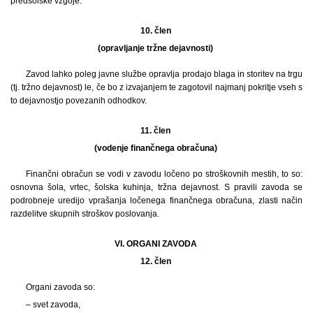
predšolske vzgoje.
10. člen
(opravljanje tržne dejavnosti)
Zavod lahko poleg javne službe opravlja prodajo blaga in storitev na trgu
(tj. tržno dejavnost) le, če bo z izvajanjem te zagotovil najmanj pokritje vseh s
to dejavnostjo povezanih odhodkov.
11. člen
(vodenje finančnega obračuna)
Finančni obračun se vodi v zavodu ločeno po stroškovnih mestih, to so:
osnovna šola, vrtec, šolska kuhinja, tržna dejavnost. S pravili zavoda se
podrobneje uredijo vprašanja ločenega finančnega obračuna, zlasti način
razdelitve skupnih stroškov poslovanja.
VI. ORGANI ZAVODA
12. člen
Organi zavoda so:
– svet zavoda,