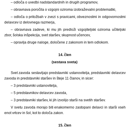
– odloča o uvedbi nadstandardnih in drugih programov,
– obravnava poročila o vzgojni oziroma izobraževalni problematiki,
– odloča o pritožbah v zvezi s pravicami, obveznostmi in odgovornostmi
delavcev iz delovnega razmerja,
– obravnava zadeve, ki mu jih predloži vzgojiteljski oziroma učiteljski
zbor, šolska inšpekcija, svet staršev, skupnost učencev,
– opravlja druge naloge, določene z zakonom in tem odlokom.
14. člen
(sestava sveta)
Svet zavoda sestavljajo predstavniki ustanovitelja, predstavniki delavcev
zavoda in predstavniki staršev in šteje 11 članov, in sicer:
– 3 predstavniki ustanovitelja,
– 5 predstavnikov delavcev zavoda,
– 3 predstavniki staršev, ki jih izvolijo starši na svetih staršev.
V svetu zavoda morajo biti enakomerno zastopani delavci in starši vseh
enot vrtcev in šol, kot to določa zakon.
15. člen