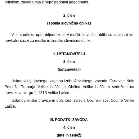
odlokom, zavod ureja z neposrednimi pogodbami.
2. člen
(spolna slovnična oblika)
V tem odloku uporabljeni izrazi v moški slovnični obliki so zapisani kot
nevtralni izrazi za moško in žensko slovnično obliko.
II. USTANOVITELJ
3. člen
(ustanovitelj)
Ustanovitelj javnega vzgojno-izobraževalnega zavoda Osnovne šole
Primoža Trubarja Velike Lašče je Občina Velike Lašče s sedežem na
Levstikovem trgu 1, 1315 Velike Lašče.
Ustanoviteljske pravice in dolžnosti izvršuje Občinski svet Občine Velike
Lašče.
III. PODATKI ZAVODA
4. člen
(ime in sedež)