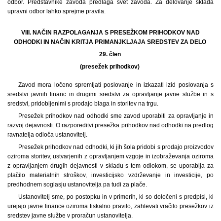
odbor. Predstavnike zavoda predlaga svet zavoda. Za delovanje sklada
upravni odbor lahko sprejme pravila.
VIII. NAČIN RAZPOLAGANJA S PRESEŽKOM PRIHODKOV NAD
ODHODKI IN NAČIN KRITJA PRIMANJKLJAJA SREDSTEV ZA DELO
29. člen
(presežek prihodkov)
Zavod mora ločeno spremljati poslovanje in izkazati izid poslovanja s
sredstvi javnih financ in drugimi sredstvi za opravljanje javne službe in s
sredstvi, pridobljenimi s prodajo blaga in storitev na trgu.
Presežek prihodkov nad odhodki sme zavod uporabiti za opravljanje in
razvoj dejavnosti. O razporeditvi presežka prihodkov nad odhodki na predlog
ravnatelja odloča ustanovitelj.
Presežek prihodkov nad odhodki, ki jih šola pridobi s prodajo proizvodov
oziroma storitev, ustvarjenih z opravljanjem vzgoje in izobraževanja oziroma
z opravljanjem drugih dejavnosti v skladu s tem odlokom, se uporablja za
plačilo materialnih stroškov, investicijsko vzdrževanje in investicije, po
predhodnem soglasju ustanovitelja pa tudi za plače.
Ustanovitelj sme, po postopku in v primerih, ki so določeni s predpisi, ki
urejajo javne finance oziroma fiskalno pravilo, zahtevati vračilo presežkov iz
sredstev javne službe v proračun ustanovitelja.