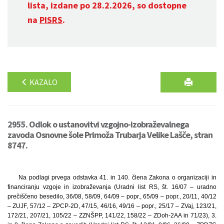
lista, izdane po 28.2.2026, so dostopne
na
PISRS
.
KAZALO
2955. Odlok o ustanovitvi vzgojno-izobraževalnega
zavoda Osnovne šole Primoža Trubarja Velike Lašče, stran
8747.
Na podlagi prvega odstavka 41. in 140. člena Zakona o organizaciji in
financiranju vzgoje in izobraževanja (Uradni list RS, št. 16/07 – uradno
prečiščeno besedilo, 36/08, 58/09, 64/09 – popr., 65/09 – popr., 20/11, 40/12
– ZUJF, 57/12 – ZPCP-2D, 47/15, 46/16, 49/16 – popr., 25/17 – ZVaj, 123/21,
172/21, 207/21, 105/22 – ZZNŠPP, 141/22, 158/22 – ZDoh-2AA in 71/23), 3.