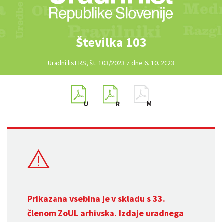
Številka 103
Uradni list RS, št. 103/2023 z dne 6. 10. 2023
Prikazana vsebina je v skladu s 33.
členom
ZoUL
arhivska. Izdaje uradnega