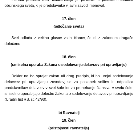
občinskega sveta, ki je predstavnike v javni zavod imenoval.
17. člen
(odločanje sveta)
Svet odloča z večino glasov vseh članov, če ni z zakonom drugače
določeno.
18. člen
(smiselna uporaba Zakona o sodelovanju delavcev pri upravljanju)
Dokler ne bo sprejet zakon ali drug predpis, ki bo urejal sodelovanje
delavcev pri upravljanju zavodov, se za postopek volitev in odpoklica
predstavnikov delavcev v svet šole ter za prenehanje članstva v svetu šole,
smiselno uporabljajo določbe Zakona o sodelovanju delavcev pri upravljanju
(Uradni list RS, št. 42/93).
b)
Ravnatelj
19. člen
(pristojnosti ravnatelja)