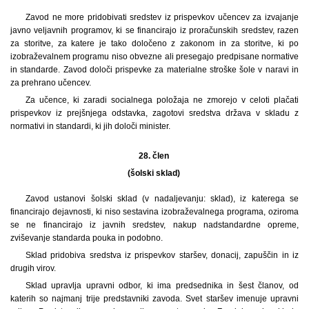
Zavod ne more pridobivati sredstev iz prispevkov učencev za izvajanje
javno veljavnih programov, ki se financirajo iz proračunskih sredstev, razen
za storitve, za katere je tako določeno z zakonom in za storitve, ki po
izobraževalnem programu niso obvezne ali presegajo predpisane normative
in standarde. Zavod določi prispevke za materialne stroške šole v naravi in
za prehrano učencev.
Za učence, ki zaradi socialnega položaja ne zmorejo v celoti plačati
prispevkov iz prejšnjega odstavka, zagotovi sredstva država v skladu z
normativi in standardi, ki jih določi minister.
28. člen
(šolski sklad)
Zavod ustanovi šolski sklad (v nadaljevanju: sklad), iz katerega se
financirajo dejavnosti, ki niso sestavina izobraževalnega programa, oziroma
se ne financirajo iz javnih sredstev, nakup nadstandardne opreme,
zviševanje standarda pouka in podobno.
Sklad pridobiva sredstva iz prispevkov staršev, donacij, zapuščin in iz
drugih virov.
Sklad upravlja upravni odbor, ki ima predsednika in šest članov, od
katerih so najmanj trije predstavniki zavoda. Svet staršev imenuje upravni