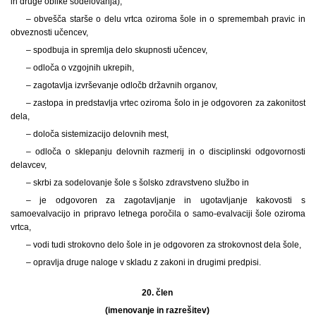
in druge oblike sodelovanja),
– obvešča starše o delu vrtca oziroma šole in o spremembah pravic in
obveznosti učencev,
– spodbuja in spremlja delo skupnosti učencev,
– odloča o vzgojnih ukrepih,
– zagotavlja izvrševanje odločb državnih organov,
– zastopa in predstavlja vrtec oziroma šolo in je odgovoren za zakonitost
dela,
– določa sistemizacijo delovnih mest,
– odloča o sklepanju delovnih razmerij in o disciplinski odgovornosti
delavcev,
– skrbi za sodelovanje šole s šolsko zdravstveno službo in
– je odgovoren za zagotavljanje in ugotavljanje kakovosti s
samoevalvacijo in pripravo letnega poročila o samo-evalvaciji šole oziroma
vrtca,
– vodi tudi strokovno delo šole in je odgovoren za strokovnost dela šole,
– opravlja druge naloge v skladu z zakoni in drugimi predpisi.
20. člen
(imenovanje in razrešitev)