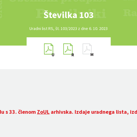
Številka 103
Uradni list RS, št. 103/2023 z dne 6. 10. 2023
du s 33. členom
ZoUL
arhivska. Izdaje uradnega lista, iz