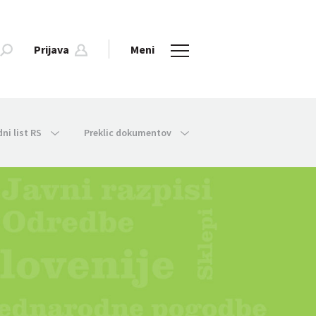
Prijava
Meni
dni list RS
Preklic dokumentov