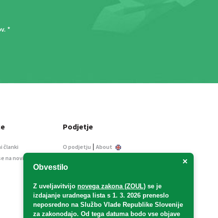
ov
. *
ce
Podjetje
|
i članki
O podjetju
About
se na novice
Kontakt
×
Obvestilo
Informacije javnega
značaja
Z uveljavitvijo
novega zakona (ZOUL)
se je
Oglaševanje
izdajanje uradnega lista s 1. 3. 2026 preneslo
Splošni pogoji
neposredno
na Službo Vlade Republike Slovenije
Izjava o varstvu osebnih
za zakonodajo
. Od tega datuma bodo vse objave