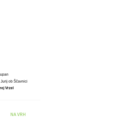
Župan
 Jurij ob Ščavnici
ej Vrzel
NA VRH