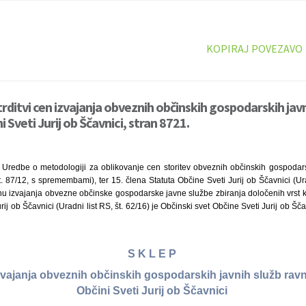
KOPIRAJ POVEZAVO
rditvi cen izvajanja obveznih občinskih gospodarskih javn
i Sveti Jurij ob Ščavnici, stran 8721.
 Uredbe o metodologiji za oblikovanje cen storitev obveznih občinskih gospodars
t. 87/12, s spremembami), ter 15. člena Statuta Občine Sveti Jurij ob Ščavnici (Ura
nu izvajanja obvezne občinske gospodarske javne službe zbiranja določenih vrs
j ob Ščavnici (Uradni list RS, št. 62/16) je Občinski svet Občine Sveti Jurij ob Šča
S K L E P
izvajanja obveznih občinskih gospodarskih javnih služb rav
Občini Sveti Jurij ob Ščavnici