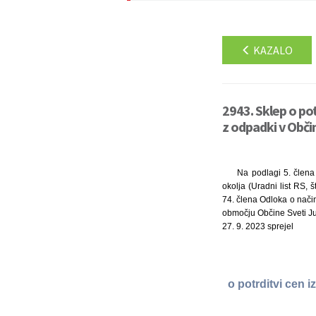
KAZALO
2943. Sklep o pot
z odpadki v Občin
Na podlagi 5. člena
okolja (Uradni list RS, š
74. člena Odloka o nači
območju Občine Sveti Juri
27. 9. 2023 sprejel
o potrditvi cen 