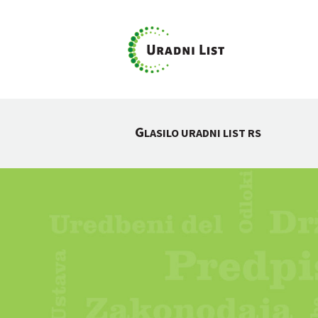
G
LASILO URADNI LIST RS