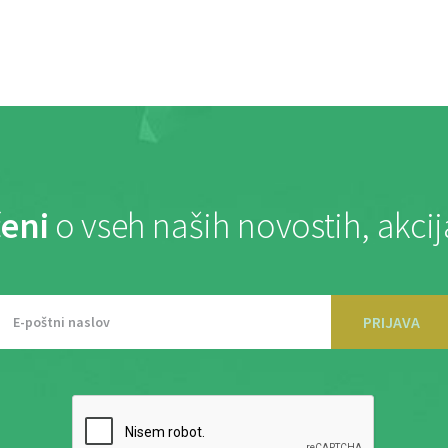
eni
o vseh naših novostih, akci
PRIJAVA