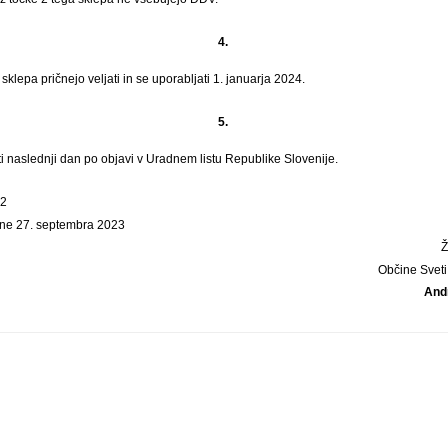
4.
sklepa pričnejo veljati in se uporabljati 1. januarja 2024.
5.
ti naslednji dan po objavi v Uradnem listu Republike Slovenije.
02
 dne 27. septembra 2023
Občine Sveti
Andr