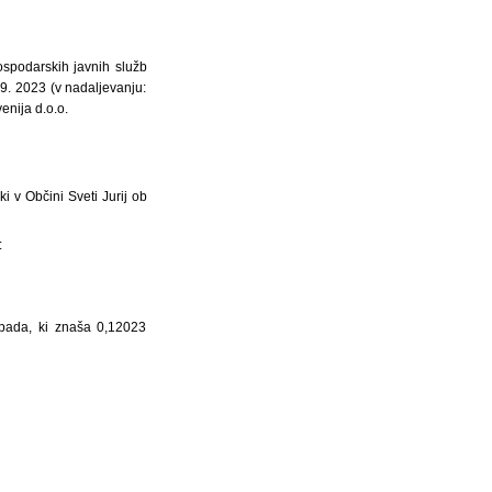
ospodarskih javnih služb
9. 2023 (v nadaljevanju:
enija d.o.o.
i v Občini Sveti Jurij ob
:
dpada, ki znaša 0,12023