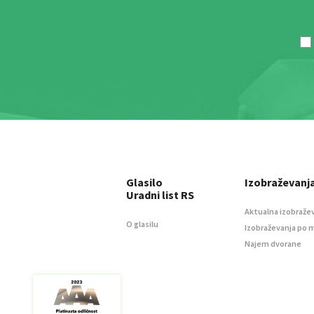
Glasilo
Izobraževanj
Uradni list RS
Aktualna izobraže
O glasilu
Izobraževanja po 
Najem dvorane