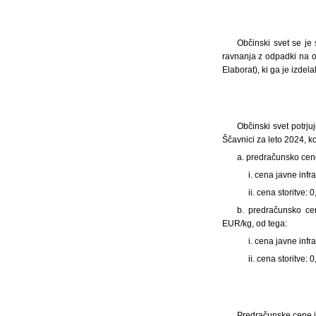
Občinski svet se je
ravnanja z odpadki na o
Elaborat), ki ga je izdel
Občinski svet potrju
Ščavnici za leto 2024, ko
a. predračunsko cen
i. cena javne inf
ii. cena storitve
b. predračunsko ce
EUR/kg, od tega:
i. cena javne inf
ii. cena storitve:
Predračunske cene i