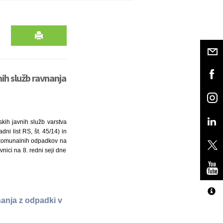
ih služb ravnanja
kih javnih služb varstva
dni list RS, št. 45/14) in
t komunalnih odpadkov na
vnici na 8. redni seji dne
nanja z odpadki v