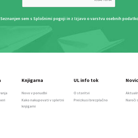
Seznanjen sem s
Splošnimi pogoji
in z
Izjavo o varstvu osebnih podatk
a
Knjigarna
UL info tok
Novi
vanja
Novo v ponudbi
O storitvi
Aktualn
meri
Kako nakupovati v spletni
Preizkusi brezplačno
Naroči 
knjigarni