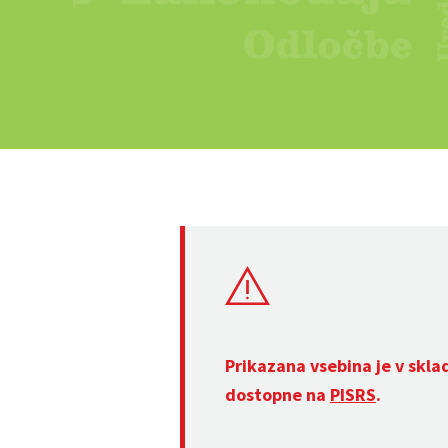
Prikazana vsebina je v skla
dostopne na
PISRS
.