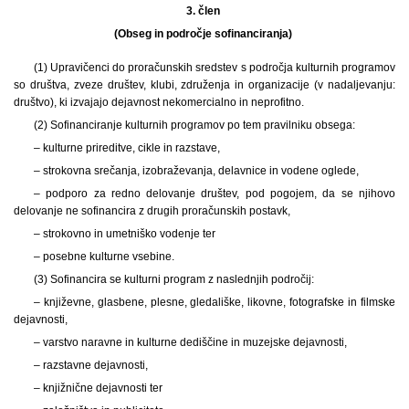
3. člen
(Obseg in področje sofinanciranja)
(1) Upravičenci do proračunskih sredstev s področja kulturnih programov
so društva, zveze društev, klubi, združenja in organizacije (v nadaljevanju:
društvo), ki izvajajo dejavnost nekomercialno in neprofitno.
(2) Sofinanciranje kulturnih programov po tem pravilniku obsega:
– kulturne prireditve, cikle in razstave,
– strokovna srečanja, izobraževanja, delavnice in vodene oglede,
– podporo za redno delovanje društev, pod pogojem, da se njihovo
delovanje ne sofinancira z drugih proračunskih postavk,
– strokovno in umetniško vodenje ter
– posebne kulturne vsebine.
(3) Sofinancira se kulturni program z naslednjih področij:
– književne, glasbene, plesne, gledališke, likovne, fotografske in filmske
dejavnosti,
– varstvo naravne in kulturne dediščine in muzejske dejavnosti,
– razstavne dejavnosti,
– knjižnične dejavnosti ter