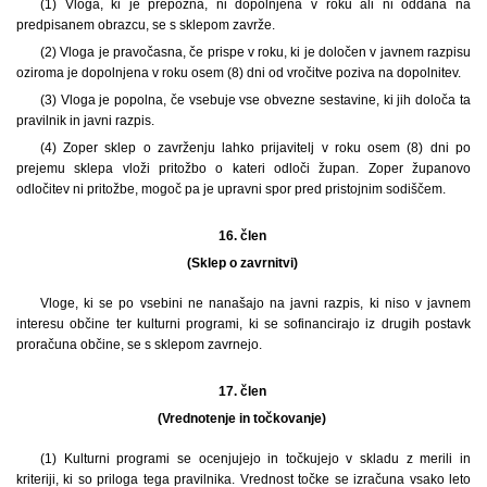
(1) Vloga, ki je prepozna, ni dopolnjena v roku ali ni oddana na
predpisanem obrazcu, se s sklepom zavrže.
(2) Vloga je pravočasna, če prispe v roku, ki je določen v javnem razpisu
oziroma je dopolnjena v roku osem (8) dni od vročitve poziva na dopolnitev.
(3) Vloga je popolna, če vsebuje vse obvezne sestavine, ki jih določa ta
pravilnik in javni razpis.
(4) Zoper sklep o zavrženju lahko prijavitelj v roku osem (8) dni po
prejemu sklepa vloži pritožbo o kateri odloči župan. Zoper županovo
odločitev ni pritožbe, mogoč pa je upravni spor pred pristojnim sodiščem.
16. člen
(Sklep o zavrnitvi)
Vloge, ki se po vsebini ne nanašajo na javni razpis, ki niso v javnem
interesu občine ter kulturni programi, ki se sofinancirajo iz drugih postavk
proračuna občine, se s sklepom zavrnejo.
17. člen
(Vrednotenje in točkovanje)
(1) Kulturni programi se ocenjujejo in točkujejo v skladu z merili in
kriteriji, ki so priloga tega pravilnika. Vrednost točke se izračuna vsako leto