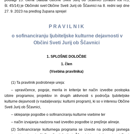
podlagi 15. člena Statuta Občine Sveti Jurij ob Ščavnici (Uradni list RS,
št. 45/14) je Občinski svet Občine Sveti Jurij ob Ščavnici na 8. redni seji dne
27. 9. 2023 na predlog župana sprejel
P R A V I L N I K
o sofinanciranju ljubiteljske kulturne dejavnosti v
Občini Sveti Jurij ob Ščavnici
1. SPLOŠNE DOLOČBE
1. člen
(Vsebina pravilnika)
(1) Ta pravilnik podrobneje ureja:
– upravičence, pogoje, merila in kriterije ter način izvedbe postopka
izbire programov, projektov in drugih aktivnosti s področja ljubiteljske
kulturne dejavnosti (v nadaljevanju: kulturni program), ki so v interesu Občine
Sveti Jurij ob Ščavnici,
– sklepanje pogodbe o sofinanciranju kulturne vsebine ter
– način izvajanja nadzora nad izvedbo pogodbe iz prejšnje alineje.
(2) Sofinanciranje kulturnega programa se izvede na podlagi javnega