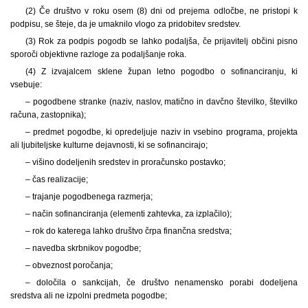
(2) Če društvo v roku osem (8) dni od prejema odločbe, ne pristopi k
podpisu, se šteje, da je umaknilo vlogo za pridobitev sredstev.
(3) Rok za podpis pogodb se lahko podaljša, če prijavitelj občini pisno
sporoči objektivne razloge za podaljšanje roka.
(4) Z izvajalcem sklene župan letno pogodbo o sofinanciranju, ki
vsebuje:
– pogodbene stranke (naziv, naslov, matično in davčno številko, številko
računa, zastopnika);
– predmet pogodbe, ki opredeljuje naziv in vsebino programa, projekta
ali ljubiteljske kulturne dejavnosti, ki se sofinancirajo;
– višino dodeljenih sredstev in proračunsko postavko;
– čas realizacije;
– trajanje pogodbenega razmerja;
– način sofinanciranja (elementi zahtevka, za izplačilo);
– rok do katerega lahko društvo črpa finančna sredstva;
– navedba skrbnikov pogodbe;
– obveznost poročanja;
– določila o sankcijah, če društvo nenamensko porabi dodeljena
sredstva ali ne izpolni predmeta pogodbe;