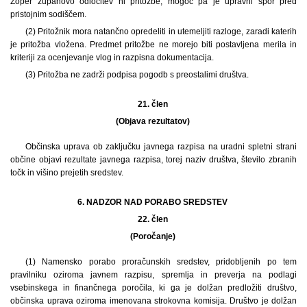
Zoper županovo odločitev ni pritožbe, mogoč pa je upravni spor pred
pristojnim sodiščem.
(2) Pritožnik mora natančno opredeliti in utemeljiti razloge, zaradi katerih
je pritožba vložena. Predmet pritožbe ne morejo biti postavljena merila in
kriteriji za ocenjevanje vlog in razpisna dokumentacija.
(3) Pritožba ne zadrži podpisa pogodb s preostalimi društva.
21. člen
(Objava rezultatov)
Občinska uprava ob zaključku javnega razpisa na uradni spletni strani
občine objavi rezultate javnega razpisa, torej naziv društva, število zbranih
točk in višino prejetih sredstev.
6. NADZOR NAD PORABO SREDSTEV
22. člen
(Poročanje)
(1) Namensko porabo proračunskih sredstev, pridobljenih po tem
pravilniku oziroma javnem razpisu, spremlja in preverja na podlagi
vsebinskega in finančnega poročila, ki ga je dolžan predložiti društvo,
občinska uprava oziroma imenovana strokovna komisija. Društvo je dolžan