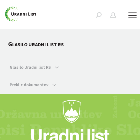
G
LASILO URADNI LIST RS
Glasilo Uradni list RS
Preklic dokumentov