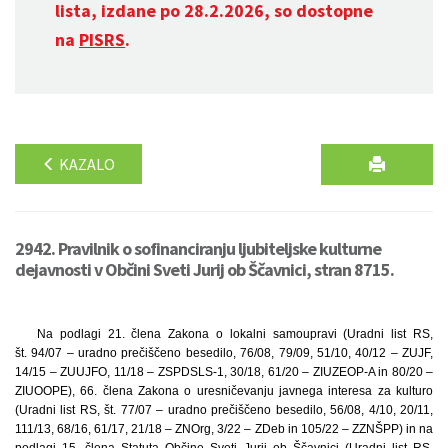
lista, izdane po 28.2.2026, so dostopne
na
PISRS
.
KAZALO
2942. Pravilnik o sofinanciranju ljubiteljske kulturne
dejavnosti v Občini Sveti Jurij ob Ščavnici, stran 8715.
Na podlagi 21. člena Zakona o lokalni samoupravi (Uradni list RS,
št. 94/07 – uradno prečiščeno besedilo, 76/08, 79/09, 51/10, 40/12 – ZUJF,
14/15 – ZUUJFO, 11/18 – ZSPDSLS-1, 30/18, 61/20 – ZIUZEOP-A in 80/20 –
ZIUOOPE), 66. člena Zakona o uresničevanju javnega interesa za kulturo
(Uradni list RS, št. 77/07 – uradno prečiščeno besedilo, 56/08, 4/10, 20/11,
111/13, 68/16, 61/17, 21/18 – ZNOrg, 3/22 – ZDeb in 105/22 – ZZNŠPP) in na