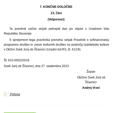
7. KONČNE DOLOČBE
23. člen
(Veljavnost)
Ta pravilnik začne veljati petnajsti dan po objavi v Uradnem listu
Republike Slovenije.
S sprejemom tega pravilnika preneha veljati Pravilnik o sofinanciranju
programov društev in zveze kulturnih društev na področju ljubiteljske kulture
v Občini Sveti Jurij ob Ščavnici (Uradni list RS, št. 41/18).
Št. 610-0002/2018
Sveti Jurij ob Ščavnici, dne 27. septembra 2023
Župan
Občine Sveti Jurij ob
Ščavnici
Andrej Vrzel
Priloga