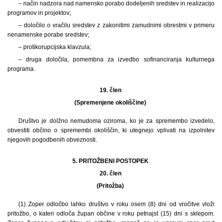
– način nadzora nad namensko porabo dodeljenih sredstev in realizacijo
programov in projektov;
– določilo o vračilu sredstev z zakonitimi zamudnimi obrestmi v primeru
nenamenske porabe sredstev;
– protikorupcijska klavzula;
– druga določila, pomembna za izvedbo sofinanciranja kulturnega
programa.
19. člen
(Spremenjene okoliščine)
Društvo je dolžno nemudoma oziroma, ko je za spremembo izvedelo,
obvestiti občino o spremembi okoliščin, ki utegnejo vplivati na izpolnitev
njegovih pogodbenih obveznosti.
5. PRITOŽBENI POSTOPEK
20. člen
(Pritožba)
(1) Zoper odločbo lahko društvo v roku osem (8) dni od vročitve vloži
pritožbo, o kateri odloča župan občine v roku petnajst (15) dni s sklepom.