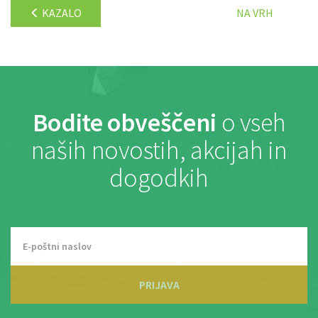
KAZALO
NA VRH
Bodite obveščeni
o vseh
naših novostih, akcijah in
dogodkih
PRIJAVA