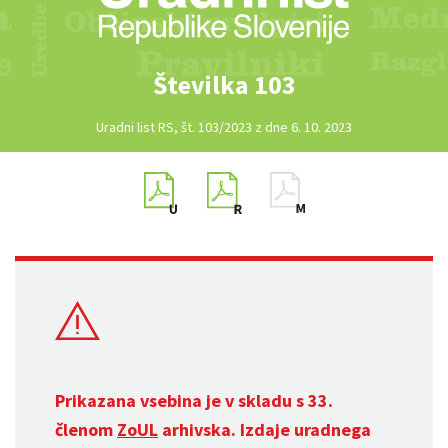
Številka 103
Uradni list RS, št. 103/2023 z dne 6. 10. 2023
Prikazana vsebina je v skladu s 33.
členom
ZoUL
arhivska. Izdaje uradnega