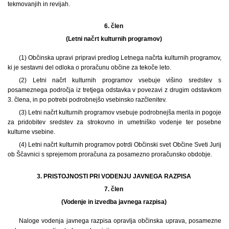
tekmovanjih in revijah.
6. člen
(Letni načrt kulturnih programov)
(1) Občinska upravi pripravi predlog Letnega načrta kulturnih programov,
ki je sestavni del odloka o proračunu občine za tekoče leto.
(2) Letni načrt kulturnih programov vsebuje višino sredstev s
posameznega področja iz tretjega odstavka v povezavi z drugim odstavkom
3. člena, in po potrebi podrobnejšo vsebinsko razčlenitev.
(3) Letni načrt kulturnih programov vsebuje podrobnejša merila in pogoje
za pridobitev sredstev za strokovno in umetniško vodenje ter posebne
kulturne vsebine.
(4) Letni načrt kulturnih programov potrdi Občinski svet Občine Sveti Jurij
ob Ščavnici s sprejemom proračuna za posamezno proračunsko obdobje.
3. PRISTOJNOSTI PRI VODENJU JAVNEGA RAZPISA
7. člen
(Vodenje in izvedba javnega razpisa)
Naloge vodenja javnega razpisa opravlja občinska uprava, posamezne