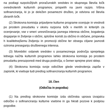
na podlagi razpoložljivih proračunskih sredstev in skupnega števila točk
ovrednotenih kulturnih programov, prispelih na javni razpis. Višina
sofinanciranja, ki jo je deležen posamezni društvo, je odvisna od števila
zbranih točk.
(2) Strokovna komisija prijavljene kulturne programe ocenjuje in vrednoti
po prostem preudarku v okviru razpona točk v merilih in kriterijih za
ocenjevanje, vse v smeri uresničevanja javnega interesa občine, bogatenja
dogajanje in življenje v občini, splošne koristi za občino in občane, prispevka
h kvalitetnejšemu življenju in promociji občine ter obsegu ciljane javnosti
oziroma preseganju društvenega interesa.
(3) Morebitni ostanek sredstev s posameznega področja sprejetega
letnega načrta kulturnih programov lahko strokovna komisija po prostem
preudarku prerazporedi med druga področja, o čemer sprejme pisni sklep.
(4) Strokovna komisija svoje odločitve glede vrednotenja zapiše v
zapisnik, ki vsebuje tudi predlog sofinanciranja kulturnih programov.
18. člen
(Odločba in pogodba)
(1) Na predlog strokovne komisije izda občinska uprava izvajalcu
odločbo o sofinanciranju kulturne vsebine in ga hkrati pozove k podpisu
pogodbe.