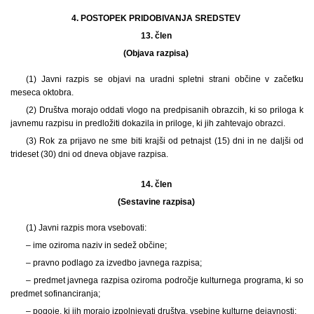
4. POSTOPEK PRIDOBIVANJA SREDSTEV
13. člen
(Objava razpisa)
(1) Javni razpis se objavi na uradni spletni strani občine v začetku
meseca oktobra.
(2) Društva morajo oddati vlogo na predpisanih obrazcih, ki so priloga k
javnemu razpisu in predložiti dokazila in priloge, ki jih zahtevajo obrazci.
(3) Rok za prijavo ne sme biti krajši od petnajst (15) dni in ne daljši od
trideset (30) dni od dneva objave razpisa.
14. člen
(Sestavine razpisa)
(1) Javni razpis mora vsebovati:
– ime oziroma naziv in sedež občine;
– pravno podlago za izvedbo javnega razpisa;
– predmet javnega razpisa oziroma področje kulturnega programa, ki so
predmet sofinanciranja;
– pogoje, ki jih morajo izpolnjevati društva, vsebine kulturne dejavnosti;