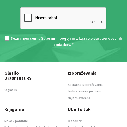
Seznanjen sem s
Splošnimi pogoji
in z
Izjavo o varstvu osebnih
podatkov
. *
Glasilo
Izobraževanja
Uradni list RS
Aktualna izobraževanja
O glasilu
Izobraževanja po meri
Najem dvorane
Knjigarna
UL info tok
Novo v ponudbi
O storitvi