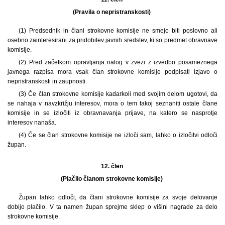
(Pravila o nepristranskosti)
(1) Predsednik in člani strokovne komisije ne smejo biti poslovno ali
osebno zainteresirani za pridobitev javnih sredstev, ki so predmet obravnave
komisije.
(2) Pred začetkom opravljanja nalog v zvezi z izvedbo posameznega
javnega razpisa mora vsak član strokovne komisije podpisati izjavo o
nepristranskosti in zaupnosti.
(3) Če član strokovne komisije kadarkoli med svojim delom ugotovi, da
se nahaja v navzkrižju interesov, mora o tem takoj seznaniti ostale člane
komisije in se izločiti iz obravnavanja prijave, na katero se nasprotje
interesov nanaša.
(4) Če se član strokovne komisije ne izloči sam, lahko o izločitvi odloči
župan.
12. člen
(Plačilo članom strokovne komisije)
Župan lahko odloči, da člani strokovne komisije za svoje delovanje
dobijo plačilo. V ta namen župan sprejme sklep o višini nagrade za delo
strokovne komisije.