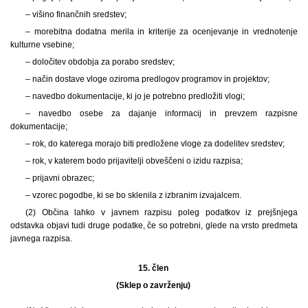
– višino finančnih sredstev;
– morebitna dodatna merila in kriterije za ocenjevanje in vrednotenje
kulturne vsebine;
– določitev obdobja za porabo sredstev;
– način dostave vloge oziroma predlogov programov in projektov;
– navedbo dokumentacije, ki jo je potrebno predložiti vlogi;
– navedbo osebe za dajanje informacij in prevzem razpisne
dokumentacije;
– rok, do katerega morajo biti predložene vloge za dodelitev sredstev;
– rok, v katerem bodo prijavitelji obveščeni o izidu razpisa;
– prijavni obrazec;
– vzorec pogodbe, ki se bo sklenila z izbranim izvajalcem.
(2) Občina lahko v javnem razpisu poleg podatkov iz prejšnjega
odstavka objavi tudi druge podatke, če so potrebni, glede na vrsto predmeta
javnega razpisa.
15. člen
(Sklep o zavrženju)