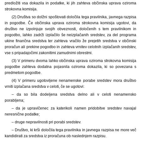
predložiti vsa dokazila in podatke, ki jih zahteva občinska uprava oziroma
strokovna komisija.
(2) Društva so dolžni spoštovati določila tega pravilnika, javnega razpisa
in pogodbe. Če občinska uprava oziroma strokovna komisija ugotovi, da
društvo ne izpolnjuje svojih obveznosti, določenih s tem pravilnikom in
pogodbo, lahko zadrži izplačilo še neizplačanih sredstev, za del programa
ukine finančna sredstva ter zahteva vračilo že prejetih sredstva v občinski
proračun ali prekine pogodbo in zahteva vrnitev celotnih izplačanih sredstev,
vse s pripadajočimi zakonitimi zamudnimi obrestmi.
(3) V primeru dvoma lahko občinska uprava oziroma strokovna komisija
pogodbe zahteva dodatna pojasnila oziroma dokazila, ki so povezana s
predmetom pogodbe.
(4) V primeru ugotovljene nenamenske porabe sredstev mora društvo
vrniti izplačana sredstva v celoti, če se ugotovi:
– da so bila dodeljena sredstva delno ali v celoti nenamensko
porabljena;
– da je upravičenec za katerikoli namen pridobitve sredstev navajal
neresnične podatke;
– druge nepravilnosti pri porabi sredstev.
– Društvo, ki krši določila tega pravilnika in javnega razpisa ne more več
kandidirati za sredstva iz proračuna ob naslednjem razpisu.