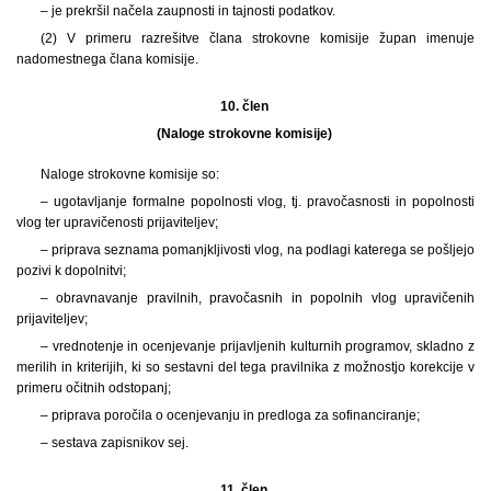
– je prekršil načela zaupnosti in tajnosti podatkov.
(2) V primeru razrešitve člana strokovne komisije župan imenuje
nadomestnega člana komisije.
10. člen
(Naloge strokovne komisije)
Naloge strokovne komisije so:
– ugotavljanje formalne popolnosti vlog, tj. pravočasnosti in popolnosti
vlog ter upravičenosti prijaviteljev;
– priprava seznama pomanjkljivosti vlog, na podlagi katerega se pošljejo
pozivi k dopolnitvi;
– obravnavanje pravilnih, pravočasnih in popolnih vlog upravičenih
prijaviteljev;
– vrednotenje in ocenjevanje prijavljenih kulturnih programov, skladno z
merilih in kriterijih, ki so sestavni del tega pravilnika z možnostjo korekcije v
primeru očitnih odstopanj;
– priprava poročila o ocenjevanju in predloga za sofinanciranje;
– sestava zapisnikov sej.
11. člen