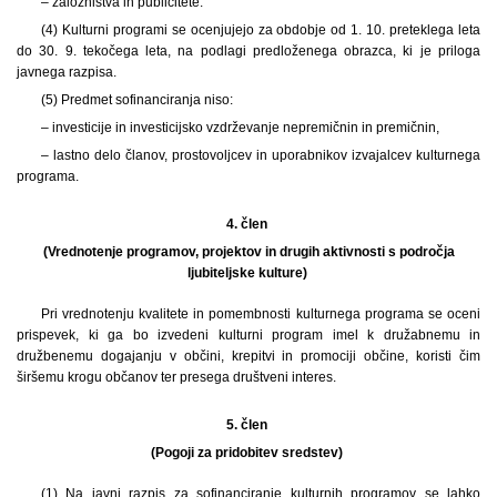
– založništva in publicitete.
(4) Kulturni programi se ocenjujejo za obdobje od 1. 10. preteklega leta
do 30. 9. tekočega leta, na podlagi predloženega obrazca, ki je priloga
javnega razpisa.
(5) Predmet sofinanciranja niso:
– investicije in investicijsko vzdrževanje nepremičnin in premičnin,
– lastno delo članov, prostovoljcev in uporabnikov izvajalcev kulturnega
programa.
4. člen
(Vrednotenje programov, projektov in drugih aktivnosti s področja
ljubiteljske kulture)
Pri vrednotenju kvalitete in pomembnosti kulturnega programa se oceni
prispevek, ki ga bo izvedeni kulturni program imel k družabnemu in
družbenemu dogajanju v občini, krepitvi in promociji občine, koristi čim
širšemu krogu občanov ter presega društveni interes.
5. člen
(Pogoji za pridobitev sredstev)
(1) Na javni razpis za sofinanciranje kulturnih programov se lahko