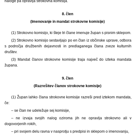
naloge pa opravlja strokovna komisija.
8. člen
(Imenovanje in mandat strokovne komisije)
(1) Strokovno komisijo, ki šteje tri člane imenuje župan s pisnim sklepom.
(2) Strokovno komisijo sestavljajo po en član iz občinske uprave, odbora
s področja družbenih dejavnosti in predlaganega člana zveze kulturnih
društev.
(3) Mandat članov strokovne komisije traja največ do izteka mandata
župana.
9. člen
(Razrešitev članov strokovne komisije)
(1) Župan lahko člana strokovne komisije razreši pred iztekom mandata,
če:
– se član ne udeležuje sej komisije,
– ne izvaja svojih nalog oziroma jih ne opravlja strokovno ali v
dogovorjenih rokih,
– pri svojem delu ravna v nasprotju s predpisi in sklepom o imenovanju,