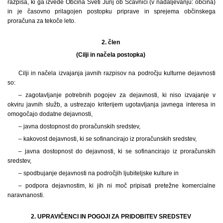
razpisa, ki ga izvede Občina Sveti Jurij ob Ščavnici (v nadaljevanju: občina)
in je časovno prilagojen postopku priprave in sprejema občinskega
proračuna za tekoče leto.
2. člen
(Cilji in načela postopka)
Cilji in načela izvajanja javnih razpisov na področju kulturne dejavnosti
so:
– zagotavljanje potrebnih pogojev za dejavnosti, ki niso izvajanje v
okviru javnih služb, a ustrezajo kriterijem ugotavljanja javnega interesa in
omogočajo dodatne dejavnosti,
– javna dostopnost do proračunskih sredstev,
– kakovost dejavnosti, ki se sofinancirajo iz proračunskih sredstev,
– javna dostopnost do dejavnosti, ki se sofinancirajo iz proračunskih
sredstev,
– spodbujanje dejavnosti na področjih ljubiteljske kulture in
– podpora dejavnostim, ki jih ni moč pripisati pretežne komercialne
naravnanosti.
2. UPRAVIČENCI IN POGOJI ZA PRIDOBITEV SREDSTEV