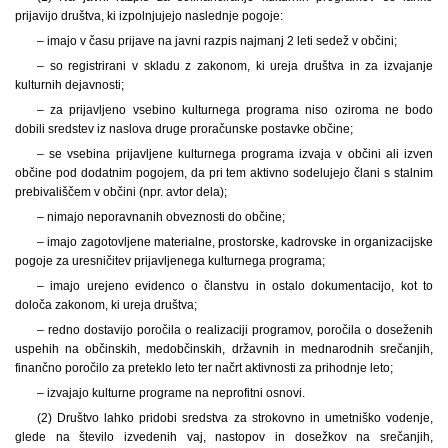
prijavijo društva, ki izpolnjujejo naslednje pogoje:
– imajo v času prijave na javni razpis najmanj 2 leti sedež v občini;
– so registrirani v skladu z zakonom, ki ureja društva in za izvajanje
kulturnih dejavnosti;
– za prijavljeno vsebino kulturnega programa niso oziroma ne bodo
dobili sredstev iz naslova druge proračunske postavke občine;
– se vsebina prijavljene kulturnega programa izvaja v občini ali izven
občine pod dodatnim pogojem, da pri tem aktivno sodelujejo člani s stalnim
prebivališčem v občini (npr. avtor dela);
– nimajo neporavnanih obveznosti do občine;
– imajo zagotovljene materialne, prostorske, kadrovske in organizacijske
pogoje za uresničitev prijavljenega kulturnega programa;
– imajo urejeno evidenco o članstvu in ostalo dokumentacijo, kot to
določa zakonom, ki ureja društva;
– redno dostavijo poročila o realizaciji programov, poročila o doseženih
uspehih na občinskih, medobčinskih, državnih in mednarodnih srečanjih,
finančno poročilo za preteklo leto ter načrt aktivnosti za prihodnje leto;
– izvajajo kulturne programe na neprofitni osnovi.
(2) Društvo lahko pridobi sredstva za strokovno in umetniško vodenje,
glede na število izvedenih vaj, nastopov in dosežkov na srečanjih,