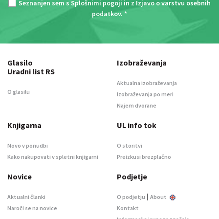
Seznanjen sem s
Splošnimi pogoji
in z
Izjavo o varstvu osebnih
podatkov
. *
Glasilo
Izobraževanja
Uradni list RS
Aktualna izobraževanja
O glasilu
Izobraževanja po meri
Najem dvorane
Knjigarna
UL info tok
Novo v ponudbi
O storitvi
Kako nakupovati v spletni knjigarni
Preizkusi brezplačno
Novice
Podjetje
|
Aktualni članki
O podjetju
About
Naroči se na novice
Kontakt