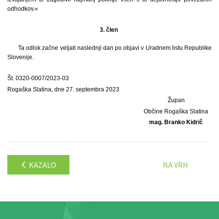
odhodkov.«
3. člen
Ta odlok začne veljati naslednji dan po objavi v Uradnem listu Republike
Slovenije.
Št. 0320-0007/2023-03
Rogaška Slatina, dne 27. septembra 2023
Župan
Občine Rogaška Slatina
mag. Branko Kidrič
KAZALO
NA VRH