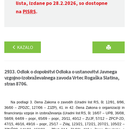
lista, izdane po 28.2.2026, so dostopne
na
PISRS
.
KAZALO
2933. Odlok o dopolnitvi Odloka o ustanovitvi Javnega
vzgojno-izobraževalnega zavoda Vrtec Rogaška Slatina,
stran 8706.
Na podlagi 3. člena Zakona o zavodih (Uradni list RS, št. 12/91, 8/96,
36/00 – ZPDZC, 127/06 – ZJZP), 41. in 42. člena Zakona o organizaciji in
financiranju vzgoje in izobraževanja (Uradni list RS, št. 16/07 – UPB, 36/08,
58/09, 64/09 – popr., 65/09 – popr., 20/11, 40/12 – ZUJF, 57/12 – ZPCP-2D,
47/15, 46/16, 49/16 – popr., 25/17 – ZVaj, 123/21, 172/21, 207/21, 105/22 –