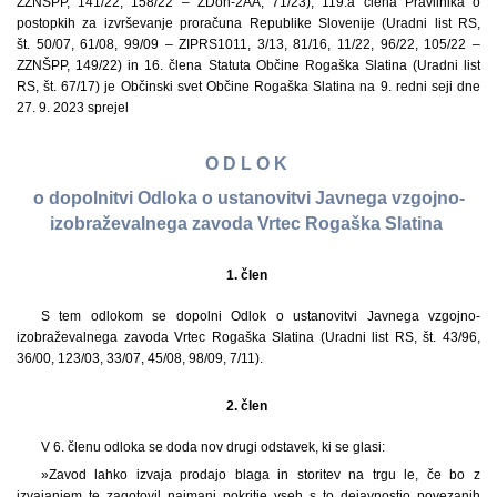
ZZNŠPP, 141/22, 158/22 – ZDoh-2AA, 71/23), 119.a člena Pravilnika o
postopkih za izvrševanje proračuna Republike Slovenije (Uradni list RS,
št. 50/07, 61/08, 99/09 – ZIPRS1011, 3/13, 81/16, 11/22, 96/22, 105/22 –
ZZNŠPP, 149/22) in 16. člena Statuta Občine Rogaška Slatina (Uradni list
RS, št. 67/17) je Občinski svet Občine Rogaška Slatina na 9. redni seji dne
27. 9. 2023 sprejel
O D L O K
o dopolnitvi Odloka o ustanovitvi Javnega vzgojno-
izobraževalnega zavoda Vrtec Rogaška Slatina
1. člen
S tem odlokom se dopolni Odlok o ustanovitvi Javnega vzgojno-
izobraževalnega zavoda Vrtec Rogaška Slatina (Uradni list RS, št. 43/96,
36/00, 123/03, 33/07, 45/08, 98/09, 7/11).
2. člen
V 6. členu odloka se doda nov drugi odstavek, ki se glasi:
»Zavod lahko izvaja prodajo blaga in storitev na trgu le, če bo z
izvajanjem te zagotovil najmanj pokritje vseh s to dejavnostjo povezanih