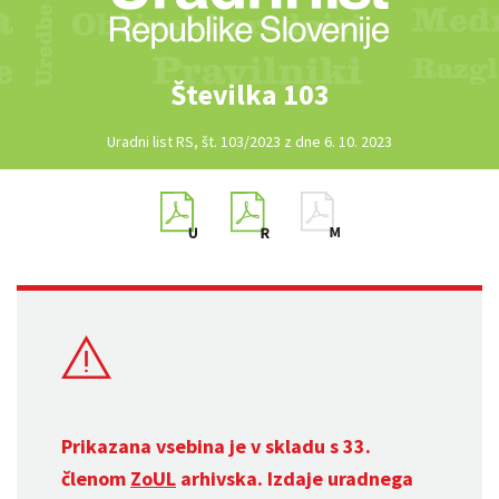
Številka 103
Uradni list RS, št. 103/2023 z dne 6. 10. 2023
Prikazana vsebina je v skladu s 33.
členom
ZoUL
arhivska. Izdaje uradnega