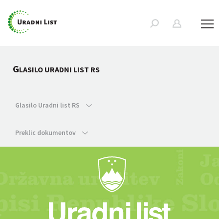
G
LASILO URADNI LIST RS
Glasilo Uradni list RS
Preklic dokumentov