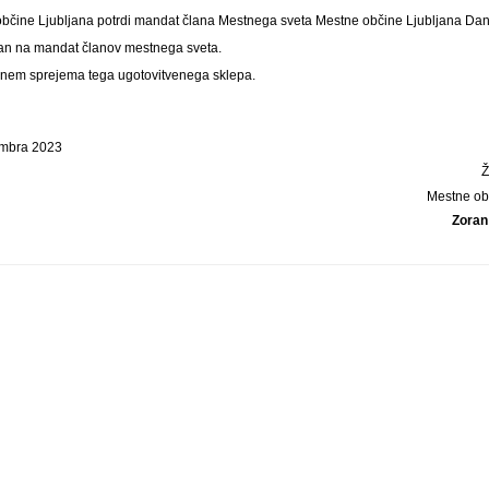
občine Ljubljana potrdi mandat člana Mestnega sveta Mestne občine Ljubljana D
an na mandat članov mestnega sveta.
nem sprejema tega ugotovitvenega sklepa.
embra 2023
Mestne ob
Zoran