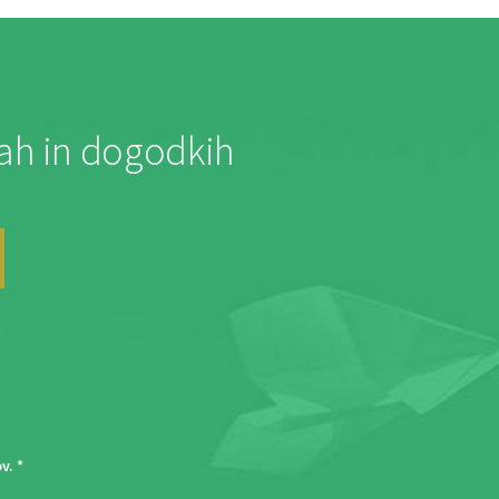
jah in dogodkih
ov
. *