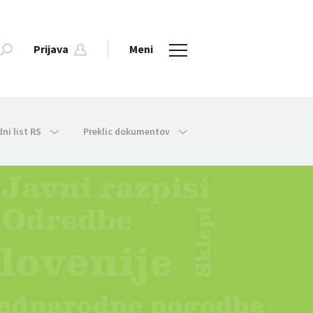
Prijava
Meni
dni list RS
Preklic dokumentov