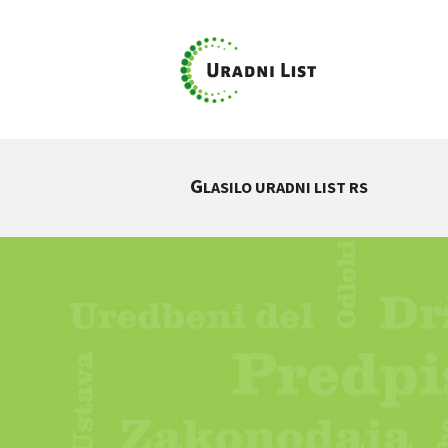
G
LASILO URADNI LIST RS