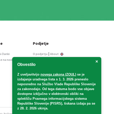
ce
Podjetje
|
i članki
O podjetju
About
se na novice
Kontakt
×
Obvestilo
Informacije javnega
značaja
Z uveljavitvijo
novega zakona (ZOUL)
se je
Oglaševanje
izdajanje uradnega lista s 1. 3. 2026 preneslo
Splošni pogoji
neposredno
na Službo Vlade Republike Slovenije
Izjava o varstvu osebnih
za zakonodajo
. Od tega datuma bodo vse objave
podatkov
dostopne izključno v elektronski obliki na
spletišču Pravnega informacijskega sistema
E-dražbe
Republike Slovenije (PISRS), tiskana izdaja pa se
z 28. 2. 2026 ukinja.
ji:
TriTim spletna agencija
v sodelovanju z 2Mobile