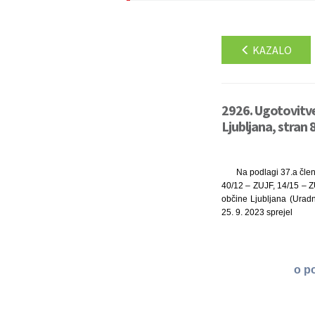
KAZALO
2926. Ugotovitve
Ljubljana, stran 
Na podlagi 37.a člen
40/12 – ZUJF, 14/15 – 
občine Ljubljana (Uradn
25. 9. 2023 sprejel
o p