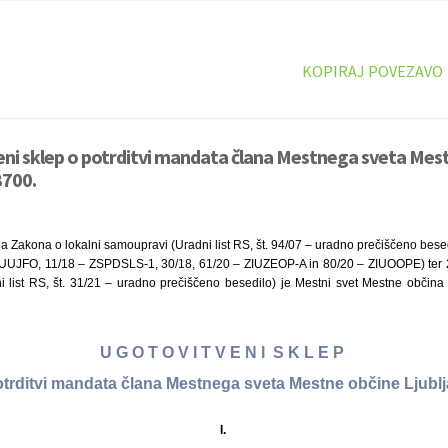
KOPIRAJ POVEZAVO
ni sklep o potrditvi mandata člana Mestnega sveta Mes
8700.
a Zakona o lokalni samoupravi (Uradni list RS, št. 94/07 – uradno prečiščeno besed
ZUUJFO, 11/18 – ZSPDSLS-1, 30/18, 61/20 – ZIUZEOP-A in 80/20 – ZIUOOPE) ter 2
i list RS, št. 31/21 – uradno prečiščeno besedilo) je Mestni svet Mestne občina 
U G O T O V I T V E N I S K L E P
otrditvi mandata člana Mestnega sveta Mestne občine Ljubl
I.