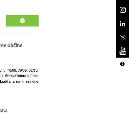
tne občine
ilo, 76/08, 79/09, 51/10,
7. člena Statuta Mestne
Ljubljana na 7. seji dne
jana