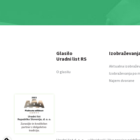
Glasilo
Izobraževanj
Uradni list RS
Aktualna izobraže
O glasilu
Izobraževanja po 
Najem dvorane
Uradni list d. o. o. – v likvidaciji / Vse pravice pridrža