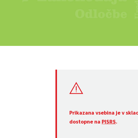
Prikazana vsebina je v skla
dostopne na
PISRS
.