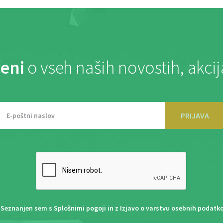
eni
o vseh naših novostih, akci
PRIJAVA
Seznanjen sem s
Splošnimi pogoji
in z
Izjavo o varstvu osebnih podatk