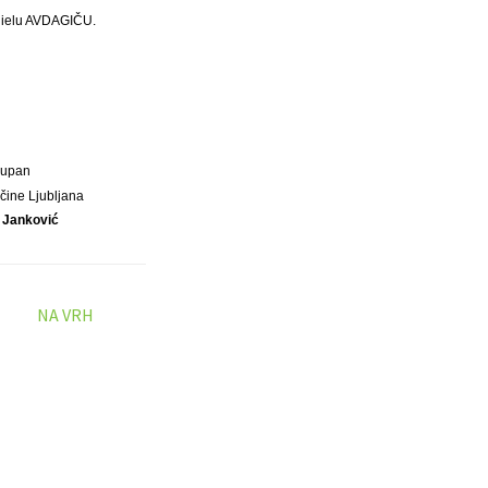
anielu AVDAGIČU.
Župan
čine Ljubljana
 Janković
NA VRH