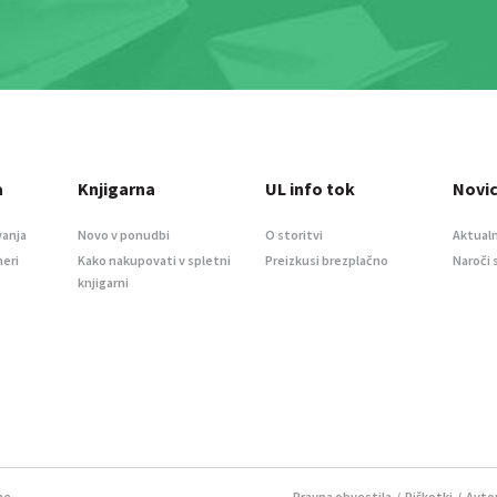
a
Knjigarna
UL info tok
Novi
vanja
Novo v ponudbi
O storitvi
Aktualn
meri
Kako nakupovati v spletni
Preizkusi brezplačno
Naroči 
knjigarni
ne.
Pravna obvestila
/
Piškotki
/ Avtor