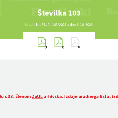
Številka 103
Uradni list RS, št. 103/2023 z dne 6. 10. 2023
du s 33. členom
ZoUL
arhivska. Izdaje uradnega lista, iz