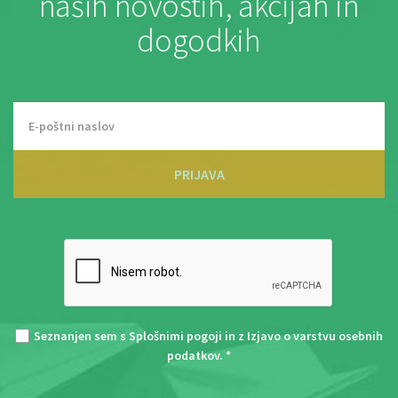
naših novostih, akcijah in
dogodkih
PRIJAVA
Seznanjen sem s
Splošnimi pogoji
in z
Izjavo o varstvu osebnih
podatkov
. *