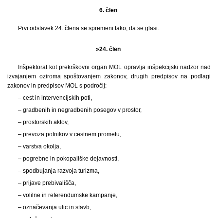
6. člen
Prvi odstavek 24. člena se spremeni tako, da se glasi:
»24. člen
Inšpektorat kot prekrškovni organ MOL opravlja inšpekcijski nadzor nad
izvajanjem oziroma spoštovanjem zakonov, drugih predpisov na podlagi
zakonov in predpisov MOL s področij:
– cest in intervencijskih poti,
– gradbenih in negradbenih posegov v prostor,
– prostorskih aktov,
– prevoza potnikov v cestnem prometu,
– varstva okolja,
– pogrebne in pokopališke dejavnosti,
– spodbujanja razvoja turizma,
– prijave prebivališča,
– volilne in referendumske kampanje,
– označevanja ulic in stavb,