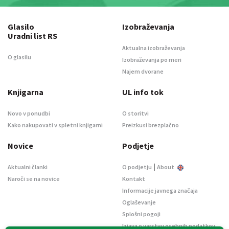
Glasilo
Izobraževanja
Uradni list RS
Aktualna izobraževanja
O glasilu
Izobraževanja po meri
Najem dvorane
Knjigarna
UL info tok
Novo v ponudbi
O storitvi
Kako nakupovati v spletni knjigarni
Preizkusi brezplačno
Novice
Podjetje
|
Aktualni članki
O podjetju
About
Naroči se na novice
Kontakt
Informacije javnega značaja
Oglaševanje
Splošni pogoji
Izjava o varstvu osebnih podatkov