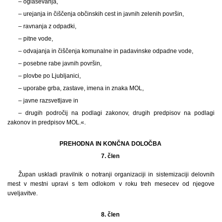
– oglaševanja,
– urejanja in čiščenja občinskih cest in javnih zelenih površin,
– ravnanja z odpadki,
– pitne vode,
– odvajanja in čiščenja komunalne in padavinske odpadne vode,
– posebne rabe javnih površin,
– plovbe po Ljubljanici,
– uporabe grba, zastave, imena in znaka MOL,
– javne razsvetljave in
– drugih področij na podlagi zakonov, drugih predpisov na podlagi
zakonov in predpisov MOL.«.
PREHODNA IN KONČNA DOLOČBA
7. člen
Župan uskladi pravilnik o notranji organizaciji in sistemizaciji delovnih
mest v mestni upravi s tem odlokom v roku treh mesecev od njegove
uveljavitve.
8. člen