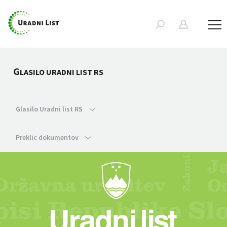
G
LASILO URADNI LIST RS
Glasilo Uradni list RS
Preklic dokumentov