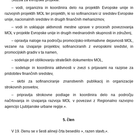
– vodi, organizira in koordinira delo na projektih Evropske unije in
razvojnih projektih MOL ter projektih, ki so sofinancirani iz sredstev Evropske
unije, nacionalnih sredstev in drugih finančnih mehanizmov,
– vodi in usklajuje aktivnosti mestne uprave v procesih povezovanja
MOL v projekte Evropske unije in drugih mednarodnih skupnosti in združenj,
– opravlja naloge na področju promocijsko-informativne dejavnosti MOL,
vezane na izvajanje projektov, sofinanciranih z evropskimi sredstvi, in
promocijskih gradiv v ta namen,
– sodeluje pri oblikovanju strateških dokumentov MOL,
– sodeluje in koordinira aktivnosti v zvezi s prijavami na razpise za
pridobitev finančnih sredstev,
– skrbi za sofinanciranje znanstvenih publikacij in organizacije
strokovnih posvetov,
– pripravlja strokovne podlage in koordinira delo na področju
načrtovanja in izvajanja razvoja MOL v povezavi z Regionalno razvojno
agencijo Ljubljanske urbane regije.«.
5. člen
V 19. členu se v šesti alineji črta besedilo », razen stavb,«.