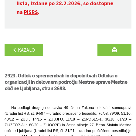
lista, izdane po 28.2.2026, so dostopne
na
PISRS
.
KAZALO
2923. Odlok o spremembah in dopolnitvah Odloka o
organizaciji in delovnem področju Mestne uprave Mestne
občine Ljubljana, stran 8698.
Na podlagi drugega odstavka 49. člena Zakona o lokalni samoupravi
(Uradni list RS, št. 94/07 – uradno prečiščeno besedilo, 76/08, 79/09, 51/10,
40/12 – ZUJF, 14/15 – ZUUJFO, 11/18 – ZSPDSLS-1, 30/18, 61/20 –
ZIUZEOP-A in 80/20 – ZIUOOPE) in četrte alineje 27. člena Statuta Mestne
občine Ljubljana (Uradni list RS, št. 31/21 – uradno prečiščeno besedilo) je