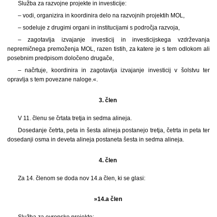
Služba za razvojne projekte in investicije:
– vodi, organizira in koordinira delo na razvojnih projektih MOL,
– sodeluje z drugimi organi in institucijami s področja razvoja,
– zagotavlja izvajanje investicij in investicijskega vzdrževanja
nepremičnega premoženja MOL, razen tistih, za katere je s tem odlokom ali
posebnim predpisom določeno drugače,
– načrtuje, koordinira in zagotavlja izvajanje investicij v šolstvu ter
opravlja s tem povezane naloge.«.
3. člen
V 11. členu se črtata tretja in sedma alineja.
Dosedanje četrta, peta in šesta alineja postanejo tretja, četrta in peta ter
dosedanji osma in deveta alineja postaneta šesta in sedma alineja.
4. člen
Za 14. členom se doda nov 14.a člen, ki se glasi:
»14.a člen
Služba za evropske projekte: