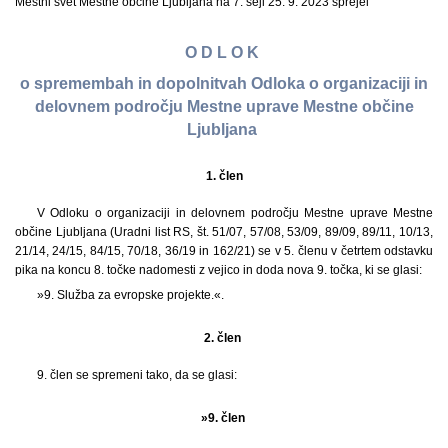
Mestni svet Mestne občine Ljubljana na 7. seji 25. 9. 2023 sprejel
O D L O K
o spremembah in dopolnitvah Odloka o organizaciji in
delovnem področju Mestne uprave Mestne občine
Ljubljana
1.
člen
V Odloku o organizaciji in delovnem področju Mestne uprave Mestne
občine Ljubljana (Uradni list RS, št. 51/07, 57/08, 53/09, 89/09, 89/11, 10/13,
21/14, 24/15, 84/15, 70/18, 36/19 in 162/21) se v 5. členu v četrtem odstavku
pika na koncu 8. točke nadomesti z vejico in doda nova 9. točka, ki se glasi:
»9. Služba za evropske projekte.«.
2. člen
9. člen se spremeni tako, da se glasi:
»9. člen