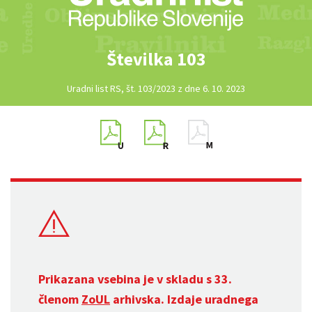
Številka 103
Uradni list RS, št. 103/2023 z dne 6. 10. 2023
Prikazana vsebina je v skladu s 33.
členom
ZoUL
arhivska. Izdaje uradnega