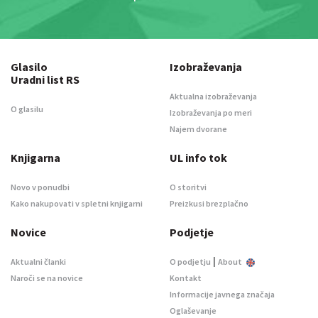
Glasilo
Izobraževanja
Uradni list RS
Aktualna izobraževanja
O glasilu
Izobraževanja po meri
Najem dvorane
Knjigarna
UL info tok
Novo v ponudbi
O storitvi
Kako nakupovati v spletni knjigarni
Preizkusi brezplačno
Novice
Podjetje
|
Aktualni članki
O podjetju
About
Naroči se na novice
Kontakt
Informacije javnega značaja
Oglaševanje