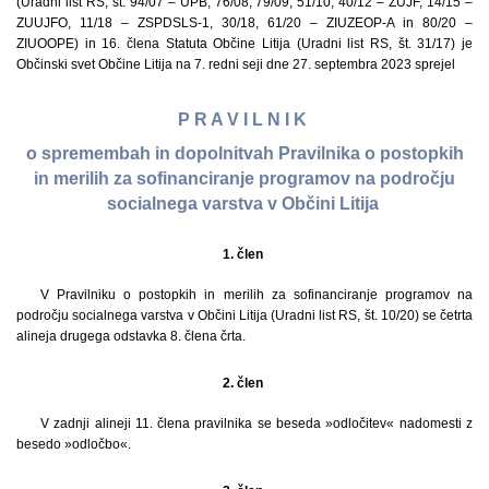
(Uradni list RS, št. 94/07 – UPB, 76/08, 79/09, 51/10, 40/12 – ZUJF, 14/15 –
ZUUJFO, 11/18 – ZSPDSLS-1, 30/18, 61/20 – ZIUZEOP-A in 80/20 –
ZIUOOPE) in 16. člena Statuta Občine Litija (Uradni list RS, št. 31/17) je
Občinski svet Občine Litija na 7. redni seji dne 27. septembra 2023 sprejel
P R A V I L N I K
o spremembah in dopolnitvah Pravilnika o postopkih
in merilih za sofinanciranje programov na področju
socialnega varstva v Občini Litija
1. člen
V Pravilniku o postopkih in merilih za sofinanciranje programov na
področju socialnega varstva v Občini Litija (Uradni list RS, št. 10/20) se četrta
alineja drugega odstavka 8. člena črta.
2. člen
V zadnji alineji 11. člena pravilnika se beseda »odločitev« nadomesti z
besedo »odločbo«.