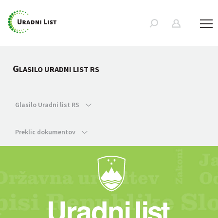
G
LASILO URADNI LIST RS
Glasilo Uradni list RS
Preklic dokumentov