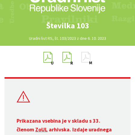
Številka 103
Uradni list RS, št. 103/2023 z dne 6. 10. 2023
Prikazana vsebina je v skladu s 33.
členom
ZoUL
arhivska. Izdaje uradnega