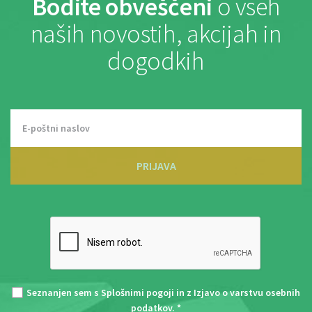
Bodite obveščeni
o vseh
naših novostih, akcijah in
dogodkih
PRIJAVA
Seznanjen sem s
Splošnimi pogoji
in z
Izjavo o varstvu osebnih
podatkov
. *