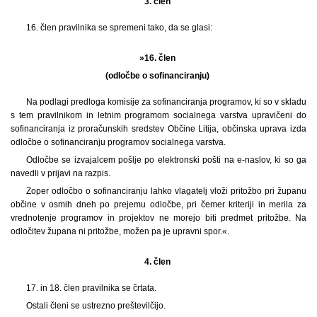
3. člen
16.
člen pravilnika se spremeni tako, da se glasi:
»16. člen
(odločbe o sofinanciranju)
Na podlagi predloga komisije za sofinanciranja programov, ki so v skladu
s tem pravilnikom in letnim programom socialnega varstva upravičeni do
sofinanciranja iz proračunskih sredstev Občine Litija, občinska uprava izda
odločbe o sofinanciranju programov socialnega varstva.
Odločbe se izvajalcem pošlje po elektronski pošti na e-naslov, ki so ga
navedli v prijavi na razpis.
Zoper odločbo o sofinanciranju lahko vlagatelj vloži pritožbo pri županu
občine v osmih dneh po prejemu odločbe, pri čemer kriteriji in merila za
vrednotenje programov in projektov ne morejo biti predmet pritožbe. Na
odločitev župana ni pritožbe, možen pa je upravni spor.«.
4. člen
17. in 18. člen pravilnika se črtata.
Ostali členi se ustrezno preštevilčijo.