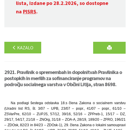
lista, izdane po 28.2.2026, so dostopne
na
PISRS
.
KAZALO
2921. Pravilnik o spremembah in dopolnitvah Pravilnika o
postopkih in merilih za sofinanciranje programov na
področju socialnega varstva v Občini Litija, stran 8698.
Na podlagi šestega odstavka 18.s člena Zakona o socialnem varstvu
(Uradni list RS, št. 3/07 – UPB, 23/07 – popr., 41/07 – popr., 61/10 –
ZSVarPre, 62/10 – ZUPJS, 57/12, 39/16, 52/16 – ZPPreb-1, 15/17 – DZ,
29/17, 54/17, 21/18 – ZNOrg, 31/18 – ZOA-A, 28/19, 189/20 – ZFRO, 196/21
– ZDOsk, 82/23 in 84/23 – ZDOsk-1), 29. člena Zakona o lokalni samoupravi