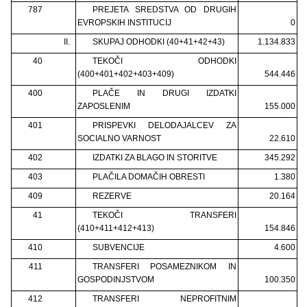
787
PREJETA SREDSTVA OD DRUGIH
EVROPSKIH INSTITUCIJ
0
II.
SKUPAJ ODHODKI (40+41+42+43)
1.134.833
40
TEKOČI ODHODKI
(400+401+402+403+409)
544.446
400
PLAČE IN DRUGI IZDATKI
ZAPOSLENIM
155.000
401
PRISPEVKI DELODAJALCEV ZA
SOCIALNO VARNOST
22.610
402
IZDATKI ZA BLAGO IN STORITVE
345.292
403
PLAČILA DOMAČIH OBRESTI
1.380
409
REZERVE
20.164
41
TEKOČI TRANSFERI
(410+411+412+413)
154.846
410
SUBVENCIJE
4.600
411
TRANSFERI POSAMEZNIKOM IN
GOSPODINJSTVOM
100.350
412
TRANSFERI NEPROFITNIM