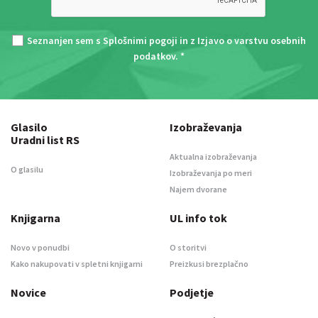
Seznanjen sem s
Splošnimi pogoji
in z
Izjavo o varstvu osebnih
podatkov
. *
Glasilo
Izobraževanja
Uradni list RS
Aktualna izobraževanja
O glasilu
Izobraževanja po meri
Najem dvorane
Knjigarna
UL info tok
Novo v ponudbi
O storitvi
Kako nakupovati v spletni knjigarni
Preizkusi brezplačno
Novice
Podjetje