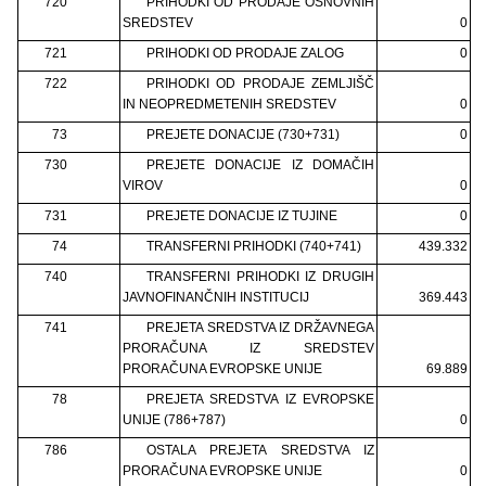
720
PRIHODKI OD PRODAJE OSNOVNIH
SREDSTEV
0
721
PRIHODKI OD PRODAJE ZALOG
0
722
PRIHODKI OD PRODAJE ZEMLJIŠČ
IN NEOPREDMETENIH SREDSTEV
0
73
PREJETE DONACIJE (730+731)
0
730
PREJETE DONACIJE IZ DOMAČIH
VIROV
0
731
PREJETE DONACIJE IZ TUJINE
0
74
TRANSFERNI PRIHODKI (740+741)
439.332
740
TRANSFERNI PRIHODKI IZ DRUGIH
JAVNOFINANČNIH INSTITUCIJ
369.443
741
PREJETA SREDSTVA IZ DRŽAVNEGA
PRORAČUNA IZ SREDSTEV
PRORAČUNA EVROPSKE UNIJE
69.889
78
PREJETA SREDSTVA IZ EVROPSKE
UNIJE (786+787)
0
786
OSTALA PREJETA SREDSTVA IZ
PRORAČUNA EVROPSKE UNIJE
0