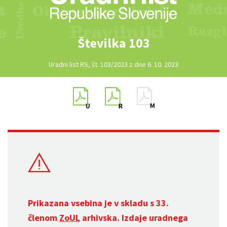
Številka 103
Uradni list RS, št. 103/2023 z dne 6. 10. 2023
Prikazana vsebina je v skladu s 33.
členom
ZoUL
arhivska. Izdaje uradnega