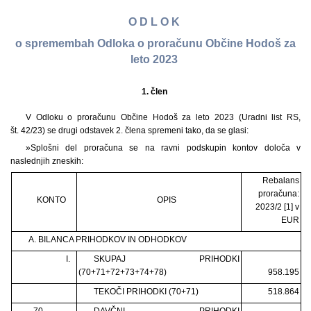
O D L O K
o spremembah Odloka o proračunu Občine Hodoš za
leto 2023
1. člen
V Odloku o proračunu Občine Hodoš za leto 2023 (Uradni list RS,
št. 42/23) se drugi odstavek 2. člena spremeni tako, da se glasi:
»Splošni del proračuna se na ravni podskupin kontov določa v
naslednjih zneskih:
Rebalans
proračuna:
KONTO
OPIS
2023/2 [1] v
EUR
A. BILANCA PRIHODKOV IN ODHODKOV
I.
SKUPAJ PRIHODKI
(70+71+72+73+74+78)
958.195
TEKOČI PRIHODKI (70+71)
518.864
70
DAVČNI PRIHODKI