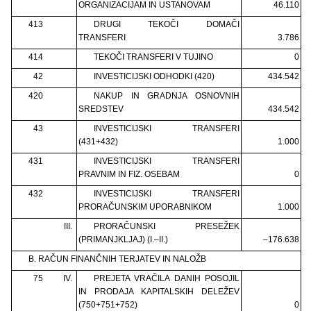
ORGANIZACIJAM IN USTANOVAM
46.110
413
DRUGI TEKOČI DOMAČI
TRANSFERI
3.786
414
TEKOČI TRANSFERI V TUJINO
0
42
INVESTICIJSKI ODHODKI (420)
434.542
420
NAKUP IN GRADNJA OSNOVNIH
SREDSTEV
434.542
43
INVESTICIJSKI TRANSFERI
(431+432)
1.000
431
INVESTICIJSKI TRANSFERI
PRAVNIM IN FIZ. OSEBAM
0
432
INVESTICIJSKI TRANSFERI
PRORAČUNSKIM UPORABNIKOM
1.000
III.
PRORAČUNSKI PRESEŽEK
(PRIMANJKLJAJ) (I.–II.)
–176.638
B. RAČUN FINANČNIH TERJATEV IN NALOŽB
75
IV.
PREJETA VRAČILA DANIH POSOJIL
IN PRODAJA KAPITALSKIH DELEŽEV
(750+751+752)
0