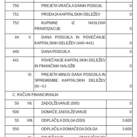
750
PREJETA VRAČILA DANIH POSOJIL
0
751
PRODAJA KAPITALSKIH DELEŽEV
0
752
KUPNINE IZ NASLOVA
PRIVATIZACIJE
0
44
V.
DANA POSOJILA IN POVEČANJE
KAPITALSKIH DELEŽEV (440+441)
0
440
DANA POSOJILA
0
441
POVEČANJE KAPITALSKIH DELEŽEV
IN FINANČNIH NALOŽB
0
VI.
PREJETA MINUS DANA POSOJILA IN
SPREMEMBE KAPITALSKIH DELEŽEV
(IV.–V.)
0
C. RAČUN FINANCIRANJA
50
VII.
ZADOLŽEVANJE (500)
0
500
DOMAČE ZADOLŽEVANJE
0
55
VIII.
ODPLAČILA DOLGA (550)
3.600
550
ODPLAČILA DOMAČEGA DOLGA
3.600