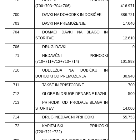
(700+703+704+706)
416.971
700
DAVKI NA DOHODEK IN DOBIČEK
386.721
703
DAVKI NA PREMOŽENJE
17.640
704
DOMAČI DAVKI NA BLAGO IN
STORITVE
12.610
706
DRUGI DAVKI
0
71
NEDAVČNI PRIHODKI
(710+711+712+713+714)
101.893
710
UDELEŽBA NA DOBIČKU IN
DOHODKI OD PREMOŽENJA
30.940
711
TAKSE IN PRISTOJBINE
700
712
GLOBE IN DRUGE DENARNE KAZNI
500
713
PRIHODKI OD PRODAJE BLAGA IN
STORITEV
14.000
714
DRUGI NEDAVČNI PRIHODKI
55.753
72
KAPITALSKI PRIHODKI
(720+721+722)
0