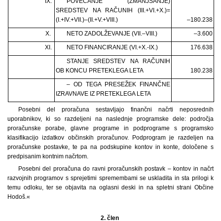
IX.
POVEČANJE (ZMANJŠANJE)
SREDSTEV NA RAČUNIH (III.+VI.+X.)=
(I.+IV.+VII.)–(II.+V.+VIII.)
–180.238
X.
NETO ZADOLŽEVANJE (VII.–VIII.)
–3.600
XI.
NETO FINANCIRANJE (VI.+X.-IX.)
176.638
STANJE SREDSTEV NA RAČUNIH
OB KONCU PRETEKLEGA LETA
180.238
– OD TEGA PRESEŽEK FINANČNE
IZRAVNAVE IZ PRETEKLEGA LETA
Posebni del proračuna sestavljajo finančni načrti neposrednih
uporabnikov, ki so razdeljeni na naslednje programske dele: področja
proračunske porabe, glavne programe in podprograme s programsko
klasifikacijo izdatkov občinskih proračunov. Podprogram je razdeljen na
proračunske postavke, te pa na podskupine kontov in konte, določene s
predpisanim kontnim načrtom.
Posebni del proračuna do ravni proračunskih postavk – kontov in načrt
razvojnih programov s sprejetimi spremembami se uskladita in sta prilogi k
temu odloku, ter se objavita na oglasni deski in na spletni strani Občine
Hodoš.«
2. člen