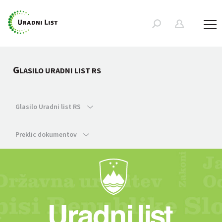
G
LASILO URADNI LIST RS
Glasilo Uradni list RS
Preklic dokumentov