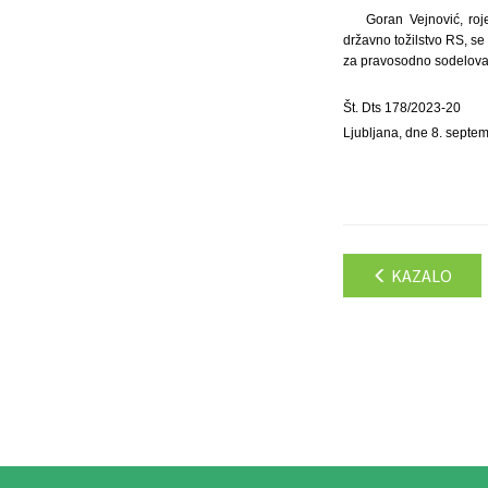
Goran Vejnović, roj
državno tožilstvo RS, se
za pravosodno sodelovan
Št. Dts 178/2023-20
Ljubljana, dne 8. septe
KAZALO