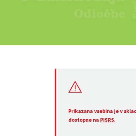
Prikazana vsebina je v skla
dostopne na
PISRS
.