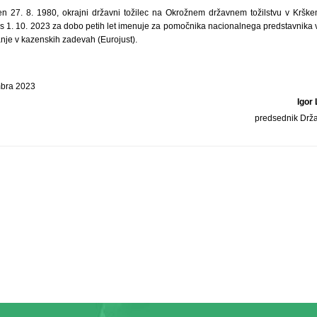
en 27. 8. 1980, okrajni državni tožilec na Okrožnem državnem tožilstvu v Kršk
 s 1. 10. 2023 za dobo petih let imenuje za pomočnika nacionalnega predstavnika 
je v kazenskih zadevah (Eurojust).
mbra 2023
Igor
predsednik Drž