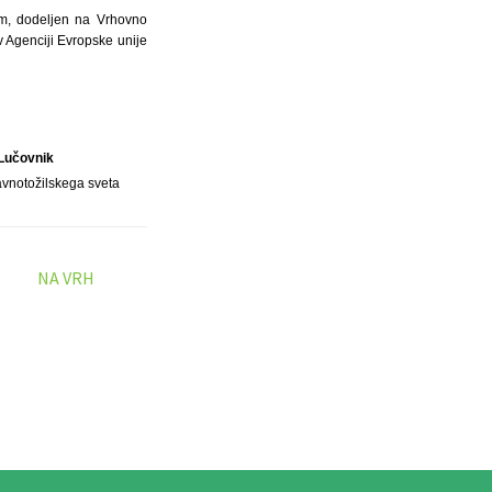
em, dodeljen na Vrhovno
v Agenciji Evropske unije
 Lučovnik
avnotožilskega sveta
NA VRH