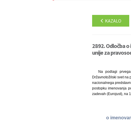
KAZALO
2892. Odločba o
unije za pravoso
Na podlagi prvega
Državnotožilski svet na
nacionalnega predstavni
postopku imenovanja po
zadevah (Eurojust), na 11
o imenovan