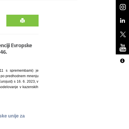
nciji Evropske
46.
8/11 s spremembami) je
23, po predhodnem mnenju
rojust) s 16. 6. 2023, v
sodelovanje v kazenskih
ke unije za