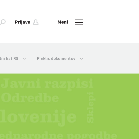
Prijava
Meni
dni list RS
Preklic dokumentov