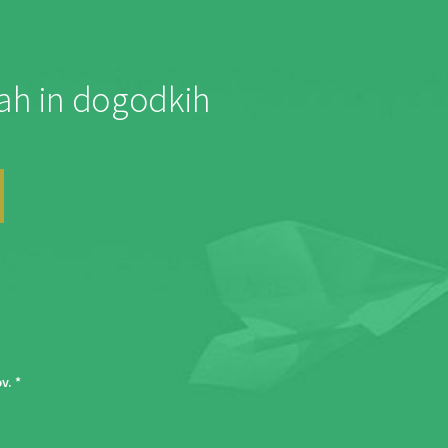
jah in dogodkih
ov
. *