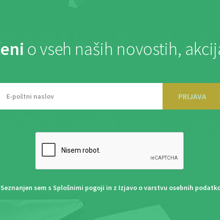
eni
o vseh naših novostih, akci
PRIJAVA
Seznanjen sem s
Splošnimi pogoji
in z
Izjavo o varstvu osebnih podatk