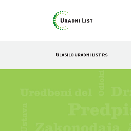
G
LASILO URADNI LIST RS