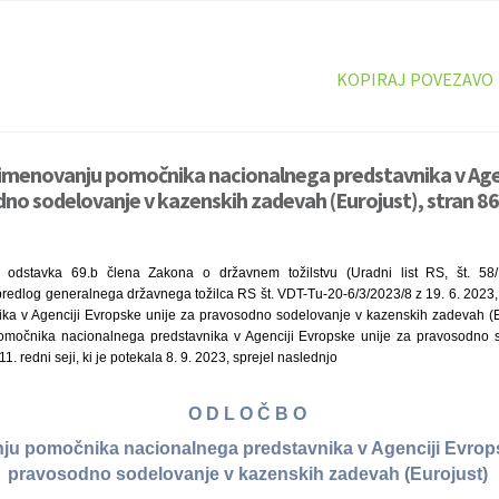
KOPIRAJ POVEZAVO
 imenovanju pomočnika nacionalnega predstavnika v Age
dno sodelovanje v kazenskih zadevah (Eurojust), stran 86
 odstavka 69.b člena Zakona o državnem tožilstvu (Uradni list RS, št. 5
 predlog generalnega državnega tožilca RS št. VDT-Tu-20-6/3/2023/8 z 19. 6. 20
ka v Agenciji Evropske unije za pravosodno sodelovanje v kazenskih zadevah (Eu
močnika nacionalnega predstavnika v Agenciji Evropske unije za pravosodno 
1. redni seji, ki je potekala 8. 9. 2023, sprejel naslednjo
O D L O Č B O
ju pomočnika nacionalnega predstavnika v Agenciji Evrops
pravosodno sodelovanje v kazenskih zadevah (Eurojust)