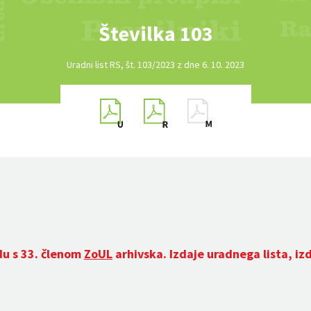
Številka 103
Uradni list RS, št. 103/2023 z dne 6. 10. 2023
du s 33. členom
ZoUL
arhivska. Izdaje uradnega lista, iz