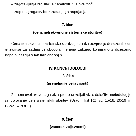
– zagotavljanje regulacije napetosti in jalove moči;
– zagon agregatov brez zunanjega napajanja.
7. člen
(cena nefrekvenčne sistemske storitve)
Cena nefrekvenčne sistemske storitve je enaka povprečju doseženih cen
te storitve za zadnja tri obdobja njenega zakupa, korigirano z doseženo
stopnjo inflacije v teh treh obdobjih.
IV. KONČNI DOLOČBI
8.
člen
(prenehanje veljavnosti)
Z dnem uveljavitve tega akta preneha veljati Akt o določitvi metodologije
za določanje cen sistemskih storitev (Uradni list RS, št. 15/18, 20/19 in
172/21 – ZOEE).
9. člen
(začetek veljavnosti)