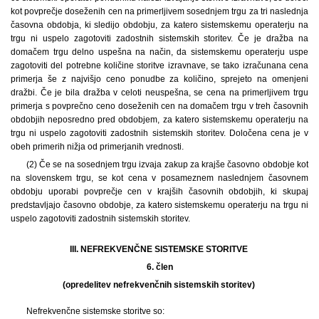
kot povprečje doseženih cen na primerljivem sosednjem trgu za tri naslednja
časovna obdobja, ki sledijo obdobju, za katero sistemskemu operaterju na
trgu ni uspelo zagotoviti zadostnih sistemskih storitev. Če je dražba na
domačem trgu delno uspešna na način, da sistemskemu operaterju uspe
zagotoviti del potrebne količine storitve izravnave, se tako izračunana cena
primerja še z najvišjo ceno ponudbe za količino, sprejeto na omenjeni
dražbi. Če je bila dražba v celoti neuspešna, se cena na primerljivem trgu
primerja s povprečno ceno doseženih cen na domačem trgu v treh časovnih
obdobjih neposredno pred obdobjem, za katero sistemskemu operaterju na
trgu ni uspelo zagotoviti zadostnih sistemskih storitev. Določena cena je v
obeh primerih nižja od primerjanih vrednosti.
(2) Če se na sosednjem trgu izvaja zakup za krajše časovno obdobje kot
na slovenskem trgu, se kot cena v posameznem naslednjem časovnem
obdobju uporabi povprečje cen v krajših časovnih obdobjih, ki skupaj
predstavljajo časovno obdobje, za katero sistemskemu operaterju na trgu ni
uspelo zagotoviti zadostnih sistemskih storitev.
III. NEFREKVENČNE SISTEMSKE STORITVE
6.
člen
(opredelitev nefrekvenčnih sistemskih storitev)
Nefrekvenčne sistemske storitve so: