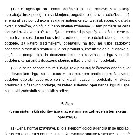
(1) Če agencija po uradni dolžnosti ali na zahtevo sistemskega
operaterja brez poseganja v sklenjene pogodbe o dobavi z odločbo naloži
enemu ali več ponudnikom izvajanje sistemske storitve, s sklepom, ki ga izda
hkrati z odločbo, določi tudi ceno storitve izravnave. V tem primeru se cena
storitve izravnave določi kot nižja od vrednosti povprečja dosežene cene na
primerljivem sosednjem trgu v treh predhodnih enako dolgih obdobjih, kot je
obdobje, za katero sistemskemu operaterju na trgu ne uspe zagotoviti
zadostnih sistemskih storitev, ki je pri produktih, katerih trajanje je enako ali
daljše od enega leta, in doseženo ceno na slovenskem trgu v enakih
obdobjih, korigirano z doseženo stopnjo inflacije v teh treh obdobjih.
(2) Če se na sosednjem trgu izvaja zakup za krajše časovno obdobje kot
na slovenskem trgu, se kot cena v posameznem predhodnem časovnem
obdobju uporabi povprečje cen v krajših časovnih obdobjih, ki skupaj
predstavljajo časovno obdobje, za katero sistemski operater na trgu ni uspel
zagotoviti zadostnih sistemskih storitev.
5. člen
(cena sistemskih storitev izravnave v primeru zahteve sistemskega
operaterja)
(1) Cena storitve izravnave, ki jo s sklepom določi agencija in se uporabi,
če sistemski operater ponudniku naloži izvajanje storitve izravnave, se določi