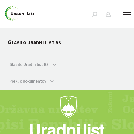
G
LASILO URADNI LIST RS
Glasilo Uradni list RS
Preklic dokumentov