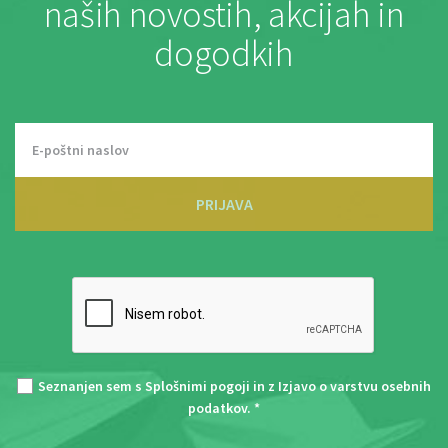
naših novostih, akcijah in
dogodkih
PRIJAVA
Seznanjen sem s
Splošnimi pogoji
in z
Izjavo o varstvu osebnih
podatkov
. *