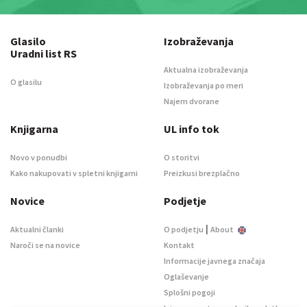
Glasilo
Izobraževanja
Uradni list RS
Aktualna izobraževanja
O glasilu
Izobraževanja po meri
Najem dvorane
Knjigarna
UL info tok
Novo v ponudbi
O storitvi
Kako nakupovati v spletni knjigarni
Preizkusi brezplačno
Novice
Podjetje
|
Aktualni članki
O podjetju
About
Naroči se na novice
Kontakt
Informacije javnega značaja
Oglaševanje
Splošni pogoji