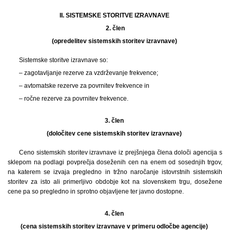
II. SISTEMSKE STORITVE IZRAVNAVE
2.
člen
(opredelitev sistemskih storitev izravnave)
Sistemske storitve izravnave so:
– zagotavljanje rezerve za vzdrževanje frekvence;
– avtomatske rezerve za povrnitev frekvence in
– ročne rezerve za povrnitev frekvence.
3. člen
(določitev cene sistemskih storitev izravnave)
Ceno sistemskih storitev izravnave iz prejšnjega člena določi agencija s
sklepom na podlagi povprečja doseženih cen na enem od sosednjih trgov,
na katerem se izvaja pregledno in tržno naročanje istovrstnih sistemskih
storitev za isto ali primerljivo obdobje kot na slovenskem trgu, dosežene
cene pa so pregledno in sprotno objavljene ter javno dostopne.
4. člen
(cena sistemskih storitev izravnave v primeru odločbe agencije)