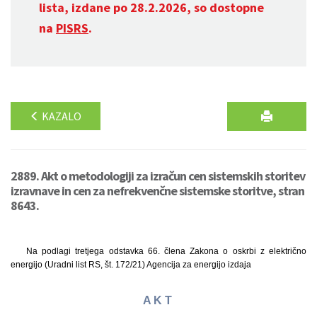
lista, izdane po 28.2.2026, so dostopne
na
PISRS
.
KAZALO
2889. Akt o metodologiji za izračun cen sistemskih storitev
izravnave in cen za nefrekvenčne sistemske storitve, stran
8643.
Na podlagi tretjega odstavka 66. člena Zakona o oskrbi z električno
energijo (Uradni list RS, št. 172/21) Agencija za energijo izdaja
A K T