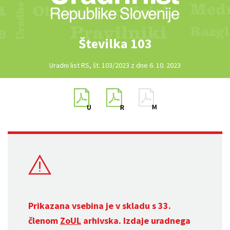
Številka 103
Uradni list RS, št. 103/2023 z dne 6. 10. 2023
Prikazana vsebina je v skladu s 33.
členom
ZoUL
arhivska. Izdaje uradnega