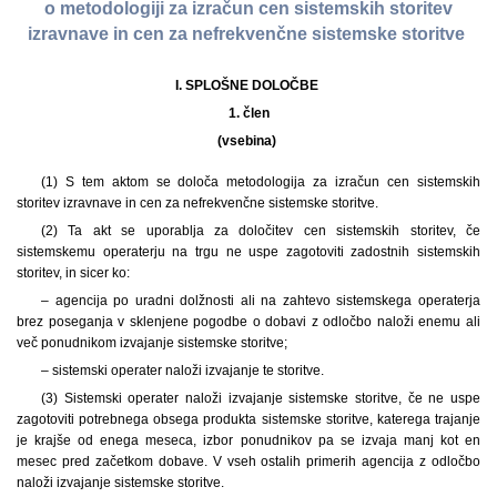
o metodologiji za izračun cen sistemskih storitev
izravnave in cen za nefrekvenčne sistemske storitve
I. SPLOŠNE DOLOČBE
1.
člen
(vsebina)
(1) S tem aktom se določa metodologija za izračun cen sistemskih
storitev izravnave in cen za nefrekvenčne sistemske storitve.
(2) Ta akt se uporablja za določitev cen sistemskih storitev, če
sistemskemu operaterju na trgu ne uspe zagotoviti zadostnih sistemskih
storitev, in sicer ko:
– agencija po uradni dolžnosti ali na zahtevo sistemskega operaterja
brez poseganja v sklenjene pogodbe o dobavi z odločbo naloži enemu ali
več ponudnikom izvajanje sistemske storitve;
– sistemski operater naloži izvajanje te storitve.
(3) Sistemski operater naloži izvajanje sistemske storitve, če ne uspe
zagotoviti potrebnega obsega produkta sistemske storitve, katerega trajanje
je krajše od enega meseca, izbor ponudnikov pa se izvaja manj kot en
mesec pred začetkom dobave. V vseh ostalih primerih agencija z odločbo
naloži izvajanje sistemske storitve.