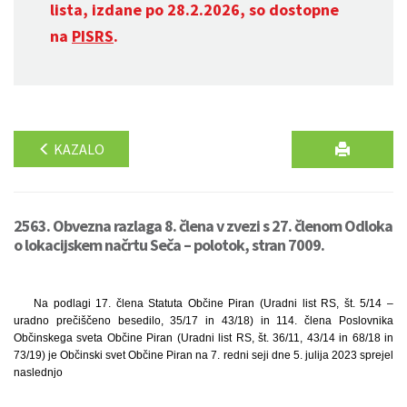
lista, izdane po 28.2.2026, so dostopne
na
PISRS
.
KAZALO
2563. Obvezna razlaga 8. člena v zvezi s 27. členom Odloka
o lokacijskem načrtu Seča – polotok, stran 7009.
Na podlagi 17. člena Statuta Občine Piran (Uradni list RS, št. 5/14 –
uradno prečiščeno besedilo, 35/17 in 43/18) in 114. člena Poslovnika
Občinskega sveta Občine Piran (Uradni list RS, št. 36/11, 43/14 in 68/18 in
73/19) je Občinski svet Občine Piran na 7. redni seji dne 5. julija 2023 sprejel
naslednjo