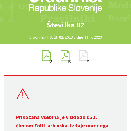
Številka 82
Uradni list RS, št. 82/2023 z dne 28. 7. 2023
Prikazana vsebina je v skladu s 33.
členom
ZoUL
arhivska. Izdaje uradnega