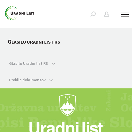
G
LASILO URADNI LIST RS
Glasilo Uradni list RS
Preklic dokumentov