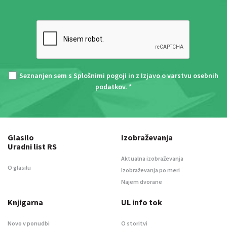
Seznanjen sem s
Splošnimi pogoji
in z
Izjavo o varstvu osebnih
podatkov
. *
Glasilo
Izobraževanja
Uradni list RS
Aktualna izobraževanja
O glasilu
Izobraževanja po meri
Najem dvorane
Knjigarna
UL info tok
Novo v ponudbi
O storitvi