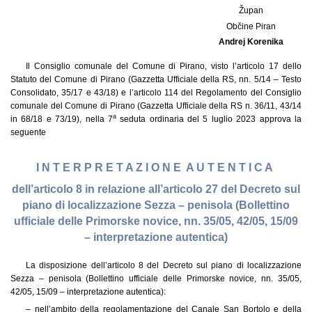
Župan
Občine Piran
Andrej Korenika
Il Consiglio comunale del Comune di Pirano, visto l’articolo 17 dello
Statuto del Comune di Pirano (Gazzetta Ufficiale della RS, nn. 5/14 – Testo
Consolidato, 35/17 e 43/18) e l’articolo 114 del Regolamento del Consiglio
comunale del Comune di Pirano (Gazzetta Ufficiale della RS n. 36/11, 43/14
a
in 68/18 e 73/19), nella 7
seduta ordinaria del 5 luglio 2023 approva la
seguente
I N T E R P R E T A Z I O N E A U T E N T I C A
dell’articolo 8 in relazione all’articolo 27 del Decreto sul
piano di localizzazione Sezza – penisola (Bollettino
ufficiale delle Primorske novice, nn. 35/05, 42/05, 15/09
– interpretazione autentica)
La disposizione dell’articolo 8 del Decreto sul piano di localizzazione
Sezza – penisola (Bollettino ufficiale delle Primorske novice, nn. 35/05,
42/05, 15/09 – interpretazione autentica):
– nell’ambito della regolamentazione del Canale San Bortolo e della