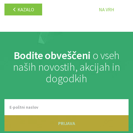
KAZALO
NA VRH
Bodite obveščeni
o vseh
naših novostih, akcijah in
dogodkih
PRIJAVA