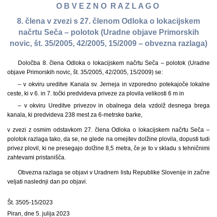
O B V E Z N O R A Z L A G O
8. člena v zvezi s 27. členom Odloka o lokacijskem
načrtu Seča – polotok (Uradne objave Primorskih
novic, št. 35/2005, 42/2005, 15/2009 – obvezna razlaga)
Določba 8. člena Odloka o lokacijskem načrtu Seča – polotok (Uradne
objave Primorskih novic, št. 35/2005, 42/2005, 15/2009) se:
– v okviru ureditve Kanala sv. Jerneja in vzporedno potekajoče lokalne
ceste, ki v 6. in 7. točki predvideva priveze za plovila velikosti 6 m in
– v okviru Ureditve privezov in obalnega dela vzdolž desnega brega
kanala, ki predvideva 238 mest za 6-metrske barke,
v zvezi z osmim odstavkom 27. člena Odloka o lokacijskem načrtu Seča –
polotok razlaga tako, da se, ne glede na omejitev dolžine plovila, dopusti tudi
privez plovil, ki ne presegajo dolžine 8,5 metra, če je to v skladu s tehničnimi
zahtevami pristanišča.
Obvezna razlaga se objavi v Uradnem listu Republike Slovenije in začne
veljati naslednji dan po objavi.
Št. 3505-15/2023
Piran, dne 5. julija 2023