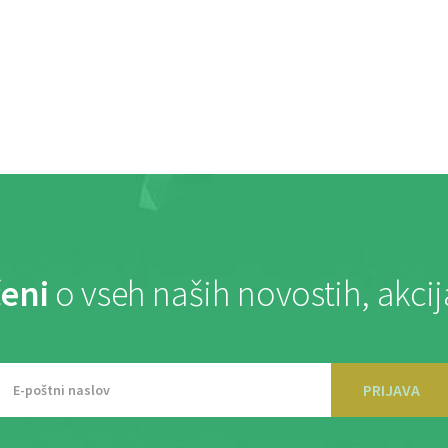
eni
o vseh naših novostih, akci
PRIJAVA