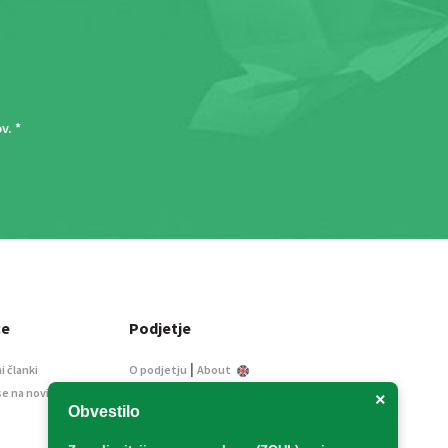
ov
. *
ce
Podjetje
|
i članki
O podjetju
About
se na novice
Kontakt
×
Obvestilo
Informacije javnega
značaja