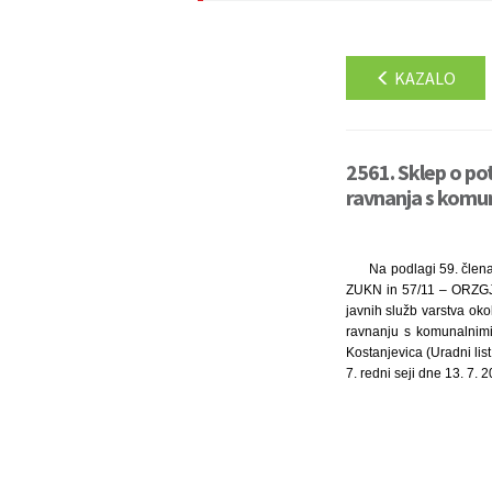
KAZALO
2561. Sklep o po
ravnanja s komun
Na podlagi 59. člen
ZUKN in 57/11 – ORZGJS4
javnih služb varstva oko
ravnanju s komunalnimi 
Kostanjevica (Uradni lis
7. redni seji dne 13. 7. 