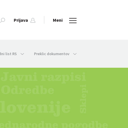
Prijava
Meni
dni list RS
Preklic dokumentov