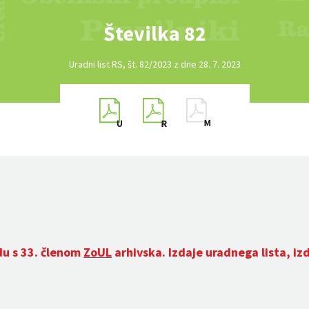
Številka 82
Uradni list RS, št. 82/2023 z dne 28. 7. 2023
du s 33. členom
ZoUL
arhivska. Izdaje uradnega lista, iz