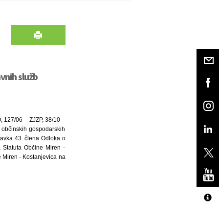
vnih služb
, 127/06 – ZJZP, 38/10 –
h občinskih gospodarskih
stavka 43. člena Odloka o
a Statuta Občine Miren -
e Miren - Kostanjevica na