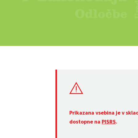
Prikazana vsebina je v skla
dostopne na
PISRS
.