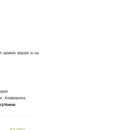
ih spletnih straneh in na
Župan
n - Kostanjevica
cij Humar
NA VRH