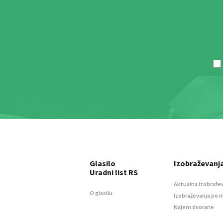
Glasilo
Izobraževanj
Uradni list RS
Aktualna izobraže
O glasilu
Izobraževanja po 
Najem dvorane