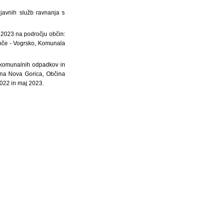
javnih služb ravnanja s
 2023 na področju občin:
nče - Vogrsko, Komunala
t komunalnih odpadkov in
ina Nova Gorica, Občina
022 in maj 2023.