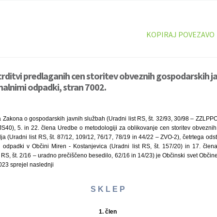
KOPIRAJ POVEZAVO
trditvi predlaganih cen storitev obveznih gospodarskih ja
alnimi odpadki, stran 7002.
a Zakona o gospodarskih javnih službah (Uradni list RS, št. 32/93, 30/98 – ZZLPPO
0), 5. in 22. člena Uredbe o metodologiji za oblikovanje cen storitev obvezni
lja (Uradni list RS, št. 87/12, 109/12, 76/17, 78/19 in 44/22 – ZVO-2), četrtega od
odpadki v Občini Miren - Kostanjevica (Uradni list RS, št. 157/20) in 17. člen
t RS, št. 2/16 – uradno prečiščeno besedilo, 62/16 in 14/23) je Občinski svet Občin
2023 sprejel naslednji
S K L E P
1. člen