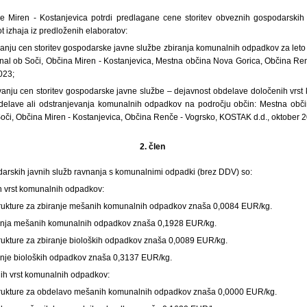
e Miren - Kostanjevica potrdi predlagane cene storitev obveznih gospodarskih 
 izhaja iz predloženih elaboratov:
ovanju cen storitev gospodarske javne službe zbiranja komunalnih odpadkov za leto
nal ob Soči, Občina Miren - Kostanjevica, Mestna občina Nova Gorica, Občina Re
023;
ovanju cen storitev gospodarske javne službe – dejavnost obdelave določenih vrs
delave ali odstranjevanja komunalnih odpadkov na področju občin: Mestna obč
oči, Občina Miren - Kostanjevica, Občina Renče - Vogrsko, KOSTAK d.d., oktober 2
2. člen
darskih javnih služb ravnanja s komunalnimi odpadki (brez DDV) so:
ih vrst komunalnih odpadkov:
trukture za zbiranje mešanih komunalnih odpadkov znaša 0,0084 EUR/kg.
ranja mešanih komunalnih odpadkov znaša 0,1928 EUR/kg.
trukture za zbiranje bioloških odpadkov znaša 0,0089 EUR/kg.
ranje bioloških odpadkov znaša 0,3137 EUR/kg.
ih vrst komunalnih odpadkov:
trukture za obdelavo mešanih komunalnih odpadkov znaša 0,0000 EUR/kg.