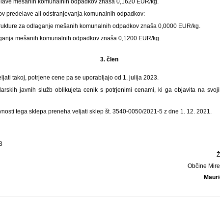
delave mešanih komunalnih odpadkov znaša 0,1620 EUR/kg.
ov predelave ali odstranjevanja komunalnih odpadkov:
trukture za odlaganje mešanih komunalnih odpadkov znaša 0,0000 EUR/kg.
laganja mešanih komunalnih odpadkov znaša 0,1200 EUR/kg.
3. člen
ljati takoj, potrjene cene pa se uporabljajo od 1. julija 2023.
arskih javnih služb oblikujeta cenik s potrjenimi cenami, ki ga objavita na svoj
vnosti tega sklepa preneha veljati sklep št. 3540-0050/2021-5 z dne 1. 12. 2021.
3
Občine Mire
Mauri