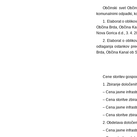
Občinski svet Občin
komunalnimi odpadki, kot
1. Elaborat o oblik
Občina Brda, Občina Ka
Nova Gorica d.d., 3. 4. 2
2. Elaborat o oblik
odlaganja ostankov pre
Brda, Občina Kanal ob S
Cene storitev gospo
1. Zbiranje določen
– Cena javne infras
– Cena storitve zbi
– Cena javne infras
– Cena storitve zbi
2. Obdelava določen
– Cena javne infras