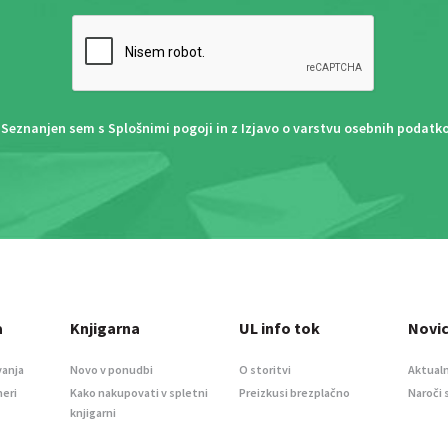
Seznanjen sem s
Splošnimi pogoji
in z
Izjavo o varstvu osebnih podatk
a
Knjigarna
UL info tok
Novi
vanja
Novo v ponudbi
O storitvi
Aktualn
meri
Kako nakupovati v spletni
Preizkusi brezplačno
Naroči 
knjigarni