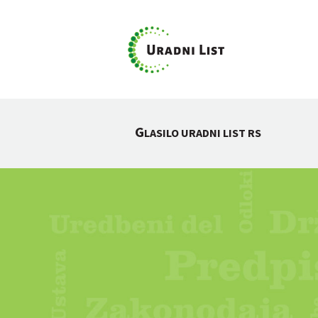
G
LASILO URADNI LIST RS