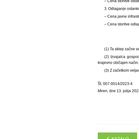
– Cena storitve ob
3. Odlaganje ostank
– Cena javne infras
– Cena storitve od
(1) Ta sklep začne ve
(2) Izvajalca gospod
krajevno običajen način.
(3) Z začetkom velja
Št. 007-0014/2023-4
Miren, dne 13. julija 202
KAZALO