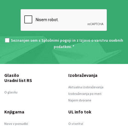
Seznanjen sem s
Splošnimi pogoji
in z
Izjavo o varstvu osebnih
podatkov
. *
Glasilo
Izobraževanja
Uradni list RS
Aktualna izobraževanja
O glasilu
Izobraževanja po meri
Najem dvorane
Knjigarna
UL info tok
Novo v ponudbi
O storitvi