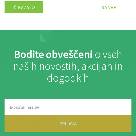
KAZALO
NA VRH
Bodite obveščeni
o vseh
naših novostih, akcijah in
dogodkih
PRIJAVA