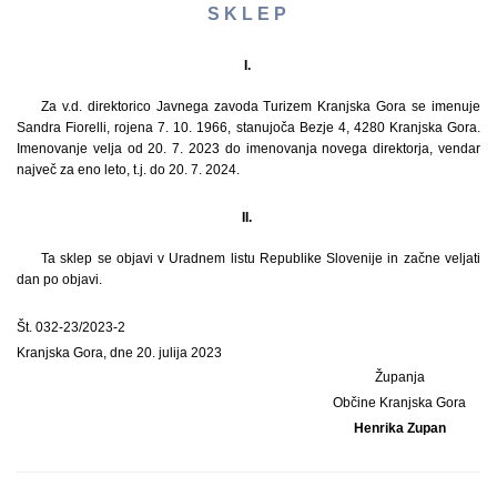
S K L E P
I.
Za v.d. direktorico Javnega zavoda Turizem Kranjska Gora se imenuje
Sandra Fiorelli, rojena 7. 10. 1966, stanujoča Bezje 4, 4280 Kranjska Gora.
Imenovanje velja od 20. 7. 2023 do imenovanja novega direktorja, vendar
največ za eno leto, t.j. do 20. 7. 2024.
II.
Ta sklep se objavi v Uradnem listu Republike Slovenije in začne veljati
dan po objavi.
Št. 032-23/2023-2
Kranjska Gora, dne 20. julija 2023
Županja
Občine Kranjska Gora
Henrika Zupan