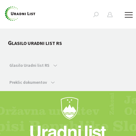
G
LASILO URADNI LIST RS
Glasilo Uradni list RS
Preklic dokumentov