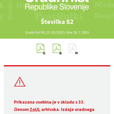
Številka 82
Uradni list RS, št. 82/2023 z dne 28. 7. 2023
Prikazana vsebina je v skladu s 33.
členom
ZoUL
arhivska. Izdaje uradnega