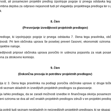
nosti, ali posamezen projektni predlog izpolnjuje pogoje iz prvega odstavka teg
bna dejstva za odpravo nejasnosti tudi pri vlagatelju projektnega predloga ter o 
k.
8. člen
(Preverjanje izvedljivosti projektnih predlogov)
redloge, ki izpolnjujejo pogoje iz prvega odstavka 7. člena tega pravilnika, ob
jivosti. Pri tem občinska uprava še posebej preveri časovni, ekonomski oziroma 
projektne naloge.
vedljivosti pripravi občinska uprava poročilo in ustrezna pojasnila za vsak pos
ena za strokovno komisijo.
9. člen
(Dokončna presoja in potrditev projektnih predlogov)
ija iz 3. člena tega pravilnika na podlagi poročila občinske uprave iz druge toč
trdi seznam skladnih in izvedljivih projektnih predlogov za glasovanje.
ja lahko predlaga, da se zaradi možnosti izvedbe in finančnega okvirja posamezn
i oziroma se dva ali več enakih projektnih predlogov združi v en projektni predlo
ja potrdi tudi seznam neskladnih in neizvedljivih projektnih predlogov, ki se skupaj