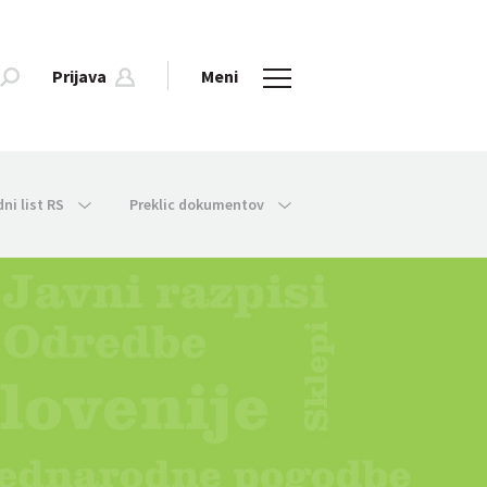
Prijava
Meni
dni list RS
Preklic dokumentov