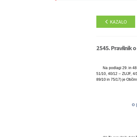
KAZALO
2545. Pravilnik 
Na podlagi 29. in 48
51/10, 40/12 – ZUJF, 4/
89/10 in 75/17) je Občins
o 