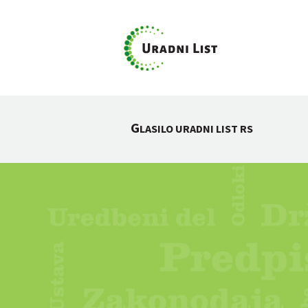
G
LASILO URADNI LIST RS