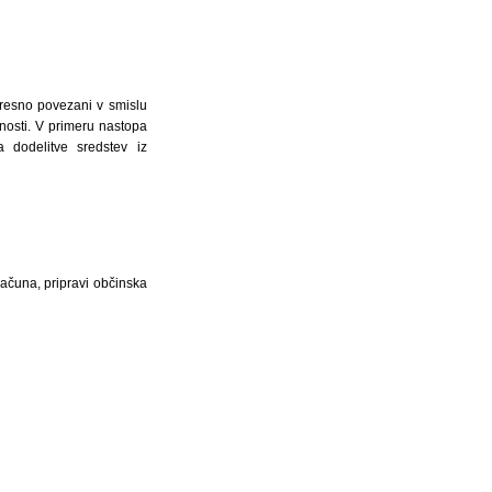
teresno povezani v smislu
nosti. V primeru nastopa
a dodelitve sredstev iz
ačuna, pripravi občinska