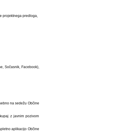
aje projektnega predloga,
ine, Sočasnik, Facebook),
 osebno na sedežu Občine
 skupaj z javnim pozivom
 spletno aplikacijo Občine