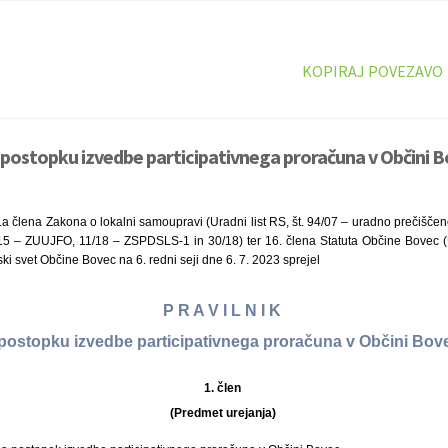
KOPIRAJ POVEZAVO
o postopku izvedbe participativnega proračuna v Občini B
.a člena Zakona o lokalni samoupravi (Uradni list RS, št. 94/07 – uradno prečiščen
15 – ZUUJFO, 11/18 – ZSPDSLS-1 in 30/18) ter 16. člena Statuta Občine Bovec (Ur
ki svet Občine Bovec na 6. redni seji dne 6. 7. 2023 sprejel
P R A V I L N I K
postopku izvedbe participativnega proračuna v Občini Bo
1. člen
(Predmet urejanja)