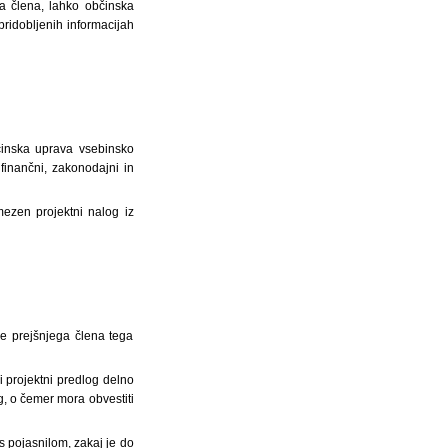
a člena, lahko občinska
pridobljenih informacijah
činska uprava vsebinsko
finančni, zakonodajni in
amezen projektni nalog iz
ke prejšnjega člena tega
i projektni predlog delno
g, o čemer mora obvestiti
 s pojasnilom, zakaj je do