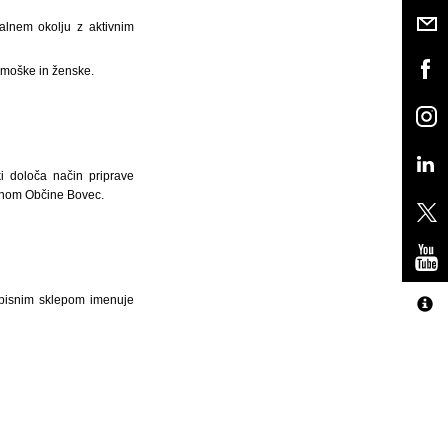
kalnem okolju z aktivnim
 moške in ženske.
 določa način priprave
čunom Občine Bovec.
s pisnim sklepom imenuje