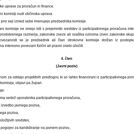
ske uprave za proračun in finance.
o komisiji nudi občinska uprava.
a prvi seji izmed sebe imenujejo predsednika komisije.
lani komisije ne smejo biti s prejemniki sredstev iz participativnega proračuna in
orodstvenega razmerja, zakonske zveze ali svaštva oziroma izven zakonske skup
vezanosti se je predsednik ali član strokovne komisije dolžan iz postopk
 interesno povezani fizični ali pravni osebi izločiti.
4. člen
(Javni poziv)
nom za oddajo projektnih predlogov, ki so lahko financirani iz participativnega pror
komisija, objavi pa župan.
uje:
oma sedež uporabnika participativnega proračuna,
 izvedbo javnega poziva,
nega poziva,
oložljivih sredstev,
pogojev za kandidiranje na javnem pozivu,