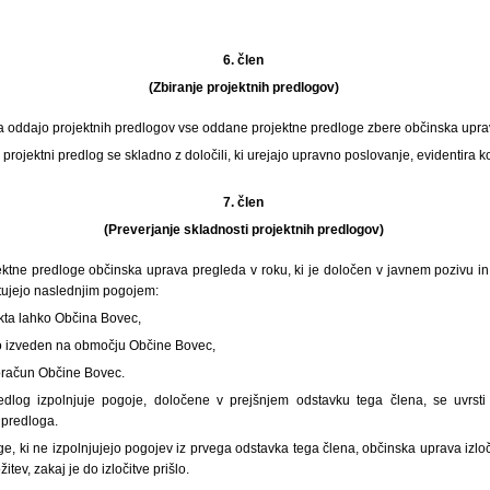
6. člen
(Zbiranje projektnih predlogov)
a oddajo projektnih predlogov vse oddane projektne predloge zbere občinska upra
rojektni predlog se skladno z določili, ki urejajo upravno poslovanje, evidentira 
7. člen
(Preverjanje skladnosti projektnih predlogov)
ektne predloge občinska uprava pregleda v roku, ki je določen v javnem pozivu in p
tujejo naslednjim pogojem:
ekta lahko Občina Bovec,
o izveden na območju Občine Bovec,
roračun Občine Bovec.
edlog izpolnjuje pogoje, določene v prejšnjem odstavku tega člena, se uvrst
 predloga.
ge, ki ne izpolnjujejo pogojev iz prvega odstavka tega člena, občinska uprava izlo
̌itev, zakaj je do izločitve prišlo.