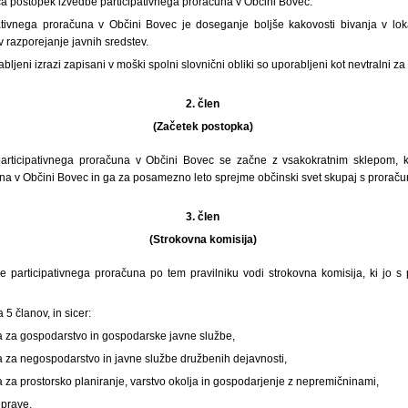
ča postopek izvedbe participativnega proračuna v Občini Bovec.
tivnega proračuna v Občini Bovec je doseganje boljše kakovosti bivanja v lo
 razporejanje javnih sredstev.
abljeni izrazi zapisani v moški spolni slovnični obliki so uporabljeni kot nevtralni za
2. člen
(Začetek postopka)
rticipativnega proračuna v Občini Bovec se začne z vsakokratnim sklepom, ki
una v Občini Bovec in ga za posamezno leto sprejme občinski svet skupaj s prora
3. člen
(Strokovna komisija)
e participativnega proračuna po tem pravilniku vodi strokovna komisija, ki jo 
 5 članov, in sicer:
 za gospodarstvo in gospodarske javne službe,
za negospodarstvo in javne službe družbenih dejavnosti,
za prostorsko planiranje, varstvo okolja in gospodarjenje z nepremičninami,
uprave,