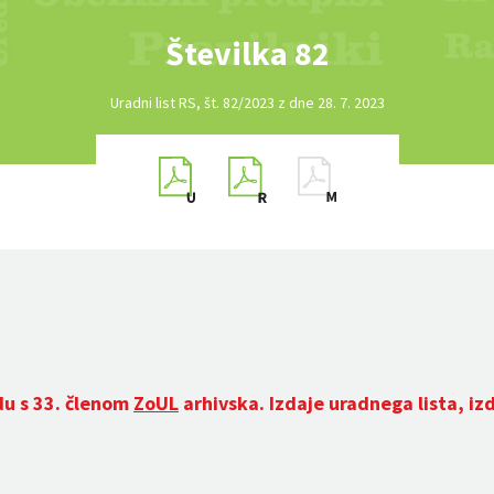
Številka 82
Uradni list RS, št. 82/2023 z dne 28. 7. 2023
du s 33. členom
ZoUL
arhivska. Izdaje uradnega lista, iz