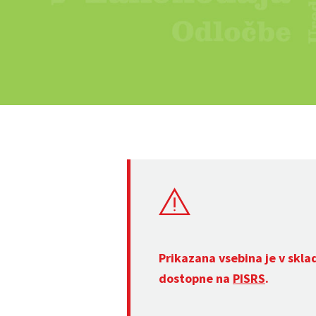
Prikazana vsebina je v skla
dostopne na
PISRS
.