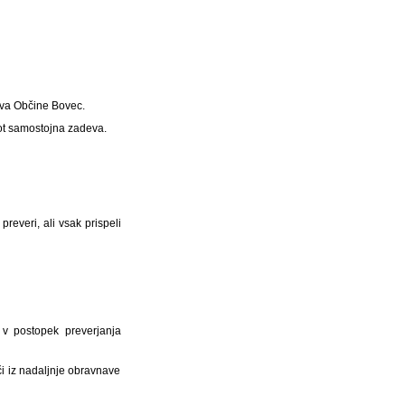
va Občine Bovec.
kot samostojna zadeva.
reveri, ali vsak prispeli
i v postopek preverjanja
či iz nadaljnje obravnave