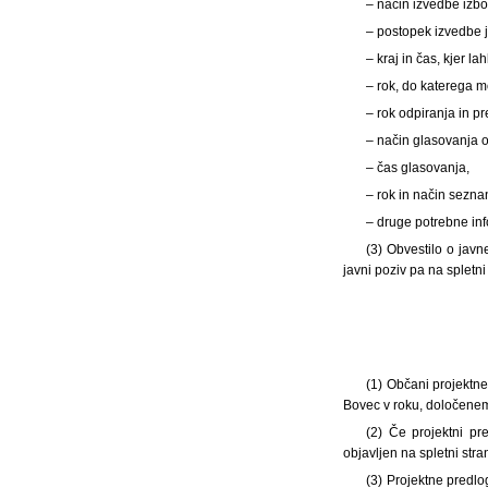
– način izvedbe izb
– postopek izvedbe 
– kraj in čas, kjer 
– rok, do katerega mo
– rok odpiranja in p
– način glasovanja 
– čas glasovanja,
– rok in način sezna
– druge potrebne in
(3) Obvestilo o javn
javni poziv pa na spletni 
(1)
Občani projektne
Bovec v roku, določene
(2) Če projektni pr
objavljen na spletni str
(3) Projektne predlo