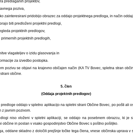
ora predlaganih projektov,
javnega poziva,
lahko zainteresirani pridobijo obrazec za oddajo projektnega predloga, in način odd
rajo biti predloženi projektni predlogi,
regleda projektnih predlogov,
o primernih projektnih predlogih,
nitve vlagateljev o izidu glasovanja in
formacije za izvedbo postopka.
em pozivu se objavi na krajevno običajen način (KA TV Bovec, spletna stran obč
strani občine.
5. člen
(Oddaja projektnih predlogov)
 predloge oddajo v spletno aplikacijo na spletni strani Občine Bovec, po pošti ali
m z javnim pozivom.
edlogi niso vloženi v spletni aplikaciji, se oddajo na posebnem obrazcu, ki je
ani občine in poslan v vsako gospodinjstvo Občine Bovec s poštno pošiljko.
ga, oddane skladno z določili prejšnje točke tega člena, vnese občinska uprava v