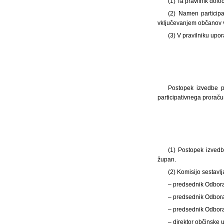
(1)
Ta pravilnik dolo
(2) Namen participa
vključevanjem občanov v
(3) V pravilniku upor
Postopek izvedbe pa
participativnega prorač
(1)
Postopek izvedb
župan.
(2) Komisijo sestavlja
– predsednik Odbora
– predsednik Odbora 
– predsednik Odbora 
– direktor občinske 