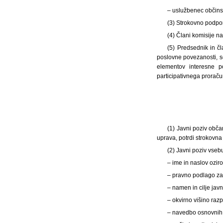
– uslužbenec občin
(3) Strokovno podpor
(4) Člani komisije n
(5) Predsednik in č
poslovne povezanosti, s
elementov interesne po
participativnega proračuna
(1)
Javni poziv obča
uprava, potrdi strokovna 
(2) Javni poziv vseb
– ime in naslov ozir
– pravno podlago za
– namen in cilje jav
– okvirno višino razp
– navedbo osnovnih 