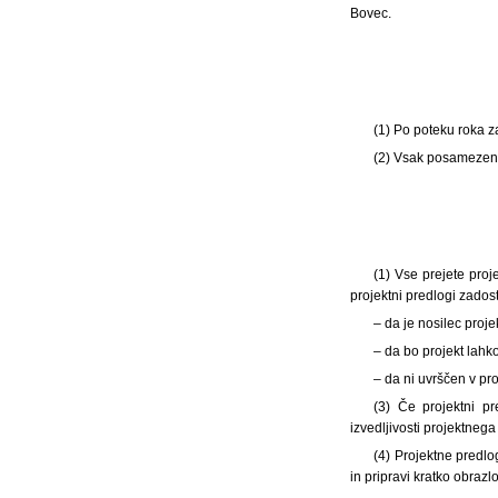
Bovec.
(1)
Po poteku roka z
(2) Vsak posamezen p
(1) Vse prejete proj
projektni predlogi zados
– da je nosilec proj
– da bo projekt lahk
– da ni uvrščen v p
(3) Če projektni pr
izvedljivosti projektnega
(4) Projektne predlo
in pripravi kratko obrazloz