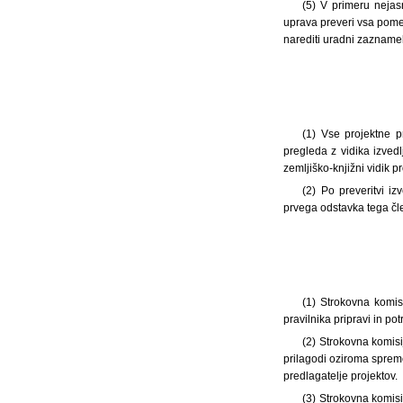
(5) V primeru nejas
uprava preveri vsa pomem
narediti uradni zazname
(1) Vse projektne p
pregleda z vidika izvedl
zemljiško-knjižni vidik 
(2) Po preveritvi iz
prvega odstavka tega čl
(1) Strokovna komis
pravilnika pripravi in po
(2) Strokovna komisi
prilagodi oziroma spremen
predlagatelje projektov.
(3) Strokovna komisi