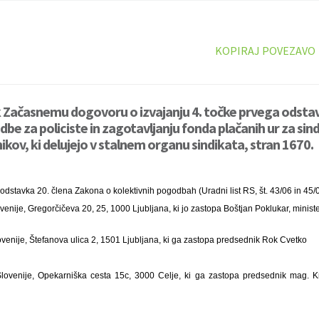
KOPIRAJ POVEZAVO
 k Začasnemu dogovoru o izvajanju 4. točke prvega odstav
be za policiste in zagotavljanju fonda plačanih ur za sin
ikov, ki delujejo v stalnem organu sindikata, stran 1670.
dstavka 20. člena Zakona o kolektivnih pogodbah (Uradni list RS, št. 43/06 in 45/0
enije, Gregorčičeva 20, 25, 1000 Ljubljana, ki jo zastopa Boštjan Poklukar, minist
Slovenije, Štefanova ulica 2, 1501 Ljubljana, ki ga zastopa predsednik Rok Cvetko
 Slovenije, Opekarniška cesta 15c, 3000 Celje, ki ga zastopa predsednik mag. Kr