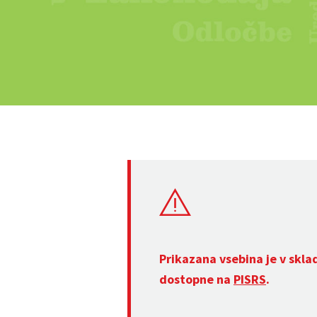
Prikazana vsebina je v skla
dostopne na
PISRS
.