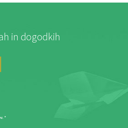
jah in dogodkih
ov
. *