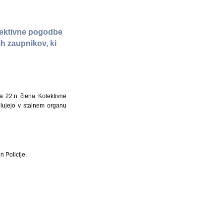
lektivne pogodbe
ih zaupnikov, ki
a 22.n člena Kolektivne
elujejo v stalnem organu
n Policije.