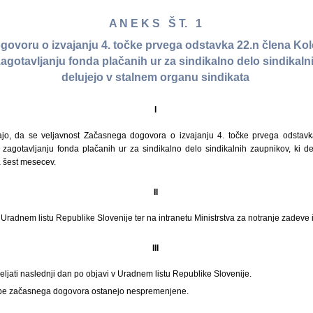
A N E K S Š T. 1
ovoru o izvajanju 4. točke prvega odstavka 22.n člena Ko
 zagotavljanju fonda plačanih ur za sindikalno delo sindikaln
delujejo v stalnem organu sindikata
I
jajo, da se veljavnost Začasnega dogovora o izvajanju 4. točke prvega odstavk
 zagotavljanju fonda plačanih ur za sindikalno delo sindikalnih zaupnikov, ki d
a šest mesecev.
II
 Uradnem listu Republike Slovenije ter na intranetu Ministrstva za notranje zadeve i
III
eljati naslednji dan po objavi v Uradnem listu Republike Slovenije.
očbe začasnega dogovora ostanejo nespremenjene.