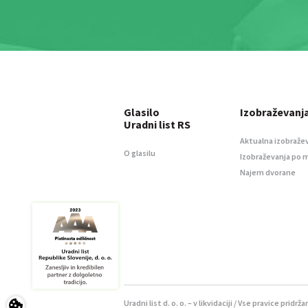
Glasilo
Izobraževanj
Uradni list RS
Aktualna izobraže
O glasilu
Izobraževanja po 
Najem dvorane
Uradni list d. o. o. – v likvidaciji / Vse pravice pridrža