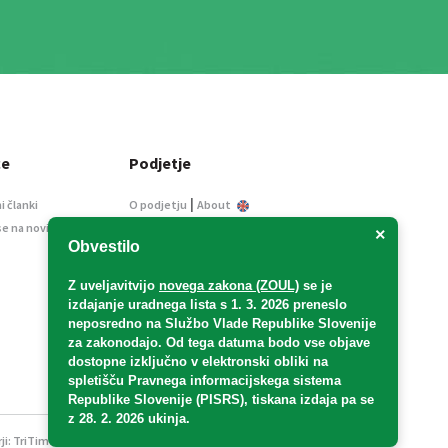
ce
Podjetje
|
i članki
O podjetju
About
se na novice
Kontakt
×
Obvestilo
Informacije javnega
značaja
Z uveljavitvijo
novega zakona (ZOUL)
se je
Oglaševanje
izdajanje uradnega lista s 1. 3. 2026 preneslo
Splošni pogoji
neposredno
na Službo Vlade Republike Slovenije
Izjava o varstvu osebnih
za zakonodajo
. Od tega datuma bodo vse objave
podatkov
dostopne izključno v elektronski obliki na
spletišču Pravnega informacijskega sistema
E-dražbe
Republike Slovenije (PISRS), tiskana izdaja pa se
z 28. 2. 2026 ukinja.
ji:
TriTim spletna agencija
v sodelovanju z 2Mobile