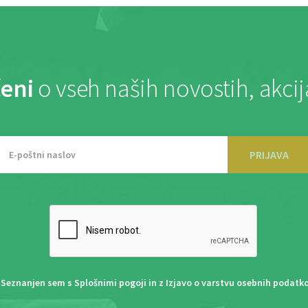
eni
o vseh naših novostih, akci
PRIJAVA
Seznanjen sem s
Splošnimi pogoji
in z
Izjavo o varstvu osebnih podatk