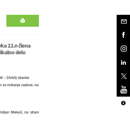
ka 22.n člena
dikalno delo
8 – ZArbit) stranke
er za notranje zadeve, na
istjan Mlekuš, na strani