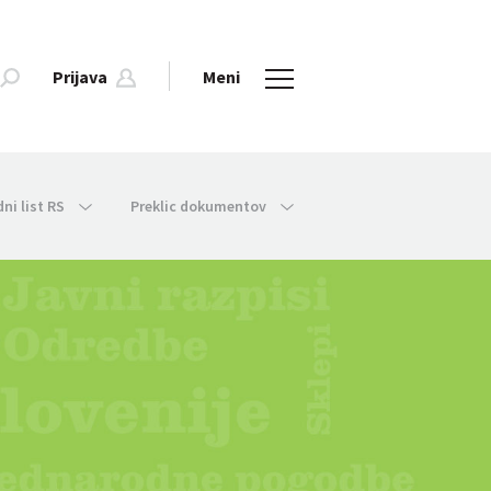
Prijava
Meni
dni list RS
Preklic dokumentov