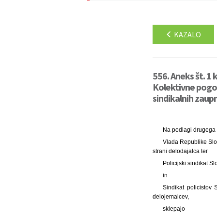
KAZALO
556. Aneks št. 1
Kolektivne pogod
sindikalnih zaupn
Na podlagi drugega o
Vlada Republike Slov
strani delodajalca ter
Policijski sindikat 
in
Sindikat policistov
delojemalcev,
sklepajo