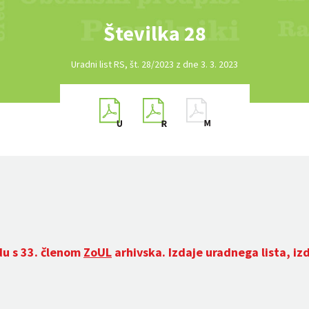
Številka 28
Uradni list RS, št. 28/2023 z dne 3. 3. 2023
du s 33. členom
ZoUL
arhivska. Izdaje uradnega lista, iz