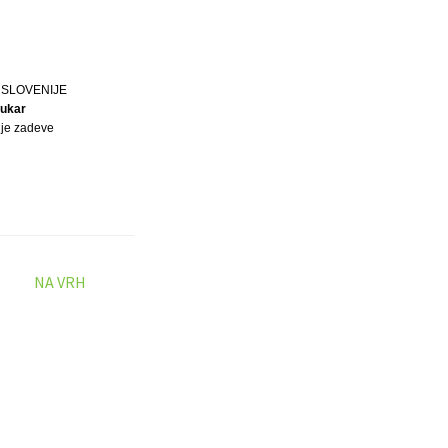
 SLOVENIJE
lukar
nje zadeve
NA VRH