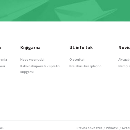
a
Knjigarna
UL info tok
Novi
vanja
Novo v ponudbi
O storitvi
Aktualn
meri
Kako nakupovati v spletni
Preizkusi brezplačno
Naroči 
knjigarni
ne.
Pravna obvestila
/
Piškotki
/ Avtor