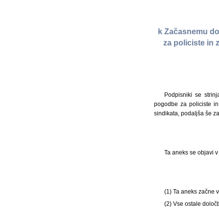
k Začasnemu dog
za policiste in
Podpisniki se strin
pogodbe za policiste in
sindikata, podaljša še z
Ta aneks se objavi v
(1) Ta aneks začne v
(2) Vse ostale dol