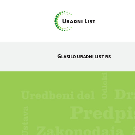
G
LASILO URADNI LIST RS