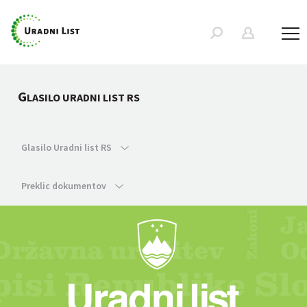
G
LASILO URADNI LIST RS
Glasilo Uradni list RS
Preklic dokumentov