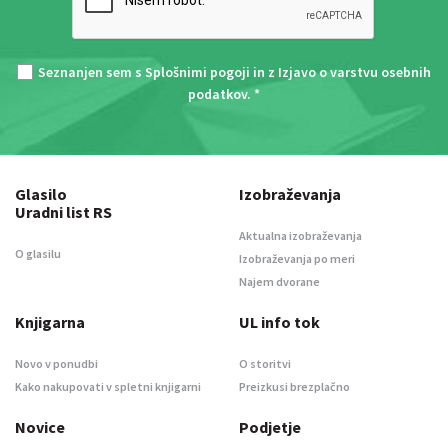
Seznanjen sem s
Splošnimi pogoji
in z
Izjavo o varstvu osebnih
podatkov
. *
Glasilo
Izobraževanja
Uradni list RS
Aktualna izobraževanja
O glasilu
Izobraževanja po meri
Najem dvorane
Knjigarna
UL info tok
Novo v ponudbi
O storitvi
Kako nakupovati v spletni knjigarni
Preizkusi brezplačno
Novice
Podjetje