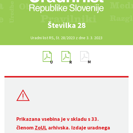
Številka 28
Uradni list RS, št. 28/2023 z dne 3. 3. 2023
Prikazana vsebina je v skladu s 33.
členom
ZoUL
arhivska. Izdaje uradnega