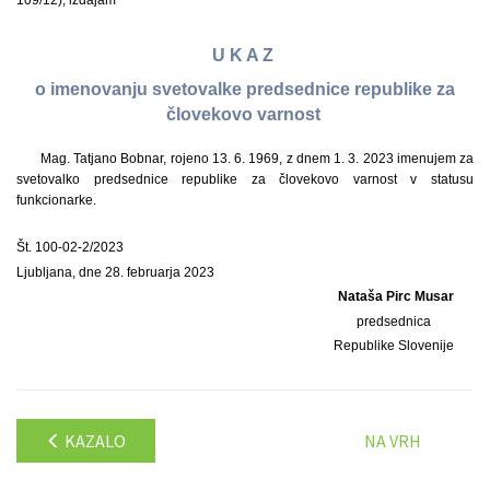
109/12), izdajam
U K A Z
o imenovanju svetovalke predsednice republike za
človekovo varnost
Mag. Tatjano Bobnar, rojeno 13. 6. 1969, z dnem 1. 3. 2023 imenujem za
svetovalko predsednice republike za človekovo varnost v statusu
funkcionarke.
Št. 100-02-2/2023
Ljubljana, dne 28. februarja 2023
Nataša Pirc Musar
predsednica
Republike Slovenije
KAZALO
NA VRH