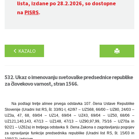
lista, izdane po 28.2.2026, so dostopne
na
PISRS
.
KAZALO
532. Ukaz o imenovanju svetovalke predsednice republike
za človekovo varnost, stran 1566.
Na podlagi tretje alinee prvega odstavka 107. člena Ustave Republike
Slovenije (Uradni list RS, št. 33/91-I, 42/97 – UZS68, 66/00 – UZ80, 24/03 –
UZ3a, 47, 68, 69/04 – UZ14, 69/04 – UZ43, 69/04 – UZ50, 68/06 –
UZ121,140,143, 47/13 – UZ148, 47/13 – UZ90,97,99, 75/16 – UZ70a in
92/21 – UZ62a) in tretjega odstavka 9. člena Zakona o zagotavljanju pogojev
za opravljanje funkcije predsednika republike (Uradni list RS, št. 15/03 in