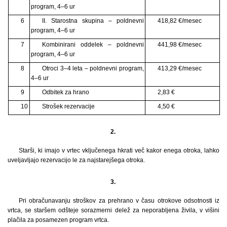
program, 4–6 ur
6
II. Starostna skupina – poldnevni
418,82 €/mesec
program, 4–6 ur
7
Kombinirani oddelek – poldnevni
441,98 €/mesec
program, 4–6 ur
8
Otroci 3–4 leta – poldnevni program,
413,29 €/mesec
4–6 ur
9
Odbitek za hrano
2,83 €
10
Strošek rezervacije
4,50 €
2.
Starši, ki imajo v vrtec vključenega hkrati več kakor enega otroka, lahko
uveljavljajo rezervacijo le za najstarejšega otroka.
3.
Pri obračunavanju stroškov za prehrano v času otrokove odsotnosti iz
vrtca, se staršem odšteje sorazmerni delež za neporabljena živila, v višini
plačila za posamezen program vrtca.