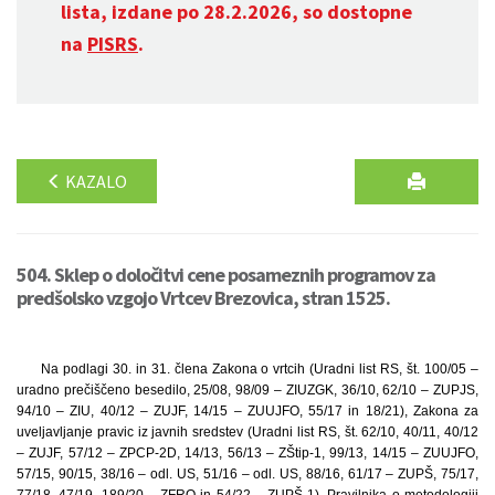
lista, izdane po 28.2.2026, so dostopne
na
PISRS
.
KAZALO
504. Sklep o določitvi cene posameznih programov za
predšolsko vzgojo Vrtcev Brezovica, stran 1525.
Na podlagi 30. in 31. člena Zakona o vrtcih (Uradni list RS, št. 100/05 –
uradno prečiščeno besedilo, 25/08, 98/09 – ZIUZGK, 36/10, 62/10 – ZUPJS,
94/10 – ZIU, 40/12 – ZUJF, 14/15 – ZUUJFO, 55/17 in 18/21), Zakona za
uveljavljanje pravic iz javnih sredstev (Uradni list RS, št. 62/10, 40/11, 40/12
– ZUJF, 57/12 – ZPCP-2D, 14/13, 56/13 – ZŠtip-1, 99/13, 14/15 – ZUUJFO,
57/15, 90/15, 38/16 – odl. US, 51/16 – odl. US, 88/16, 61/17 – ZUPŠ, 75/17,