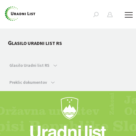
G
LASILO URADNI LIST RS
Glasilo Uradni list RS
Preklic dokumentov