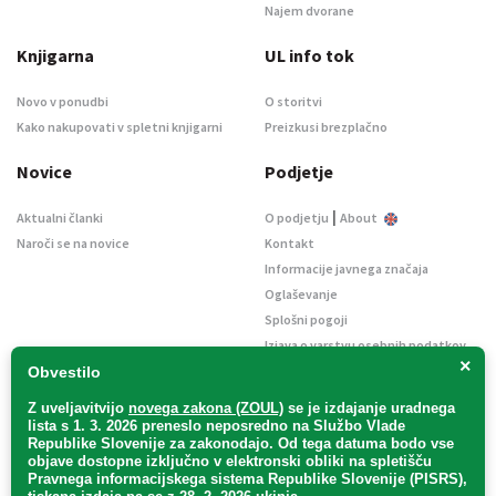
Najem dvorane
Knjigarna
UL info tok
Novo v ponudbi
O storitvi
Kako nakupovati v spletni knjigarni
Preizkusi brezplačno
Novice
Podjetje
|
Aktualni članki
O podjetju
About
Naroči se na novice
Kontakt
Informacije javnega značaja
Oglaševanje
Splošni pogoji
Izjava o varstvu osebnih podatkov
×
E-dražbe
Obvestilo
Z uveljavitvijo
novega zakona (ZOUL)
se je
izdajanje uradnega
lista s 1. 3. 2026 preneslo
neposredno
na Službo Vlade
Republike Slovenije za zakonodajo
. Od tega datuma bodo vse
objave dostopne izključno v elektronski obliki na spletišču
Pravnega informacijskega sistema Republike Slovenije (PISRS),
Uradni list d. o. o. – v likvidaciji / Vse pravice pridržane.