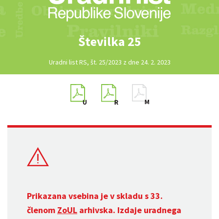
Številka 25
Uradni list RS, št. 25/2023 z dne 24. 2. 2023
Prikazana vsebina je v skladu s 33.
členom
ZoUL
arhivska. Izdaje uradnega