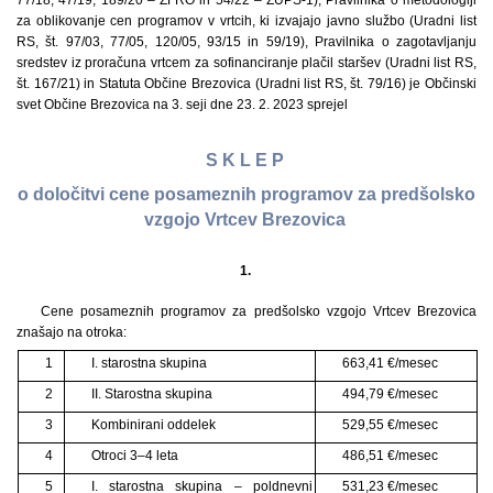
77/18, 47/19, 189/20 – ZFRO in 54/22 – ZUPŠ-1), Pravilnika o metodologiji
za oblikovanje cen programov v vrtcih, ki izvajajo javno službo (Uradni list
RS, št. 97/03, 77/05, 120/05, 93/15 in 59/19), Pravilnika o zagotavljanju
sredstev iz proračuna vrtcem za sofinanciranje plačil staršev (Uradni list RS,
št. 167/21) in Statuta Občine Brezovica (Uradni list RS, št. 79/16) je Občinski
svet Občine Brezovica na 3. seji dne 23. 2. 2023 sprejel
S K L E P
o določitvi cene posameznih programov za predšolsko
vzgojo Vrtcev Brezovica
1.
Cene posameznih programov za predšolsko vzgojo Vrtcev Brezovica
znašajo na otroka:
1
I. starostna skupina
663,41 €/mesec
2
II. Starostna skupina
494,79 €/mesec
3
Kombinirani oddelek
529,55 €/mesec
4
Otroci 3–4 leta
486,51 €/mesec
5
I. starostna skupina – poldnevni
531,23 €/mesec