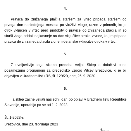
4.
Pravica do znižanega plačila staršem za vrtec pripada staršem od
prvega dne naslednjega meseca po vložitvi vloge, razen v primerih, ko je
otrok vključen v vrtec pred pridobitvijo pravice do znižanega plačila in so
starši vlogo oddali najkasneje na dan vključitve otroka v vrtec, ko jim pripada
pravica do znižanega plačila z dnem dejanske vključitve otroka v vrtec.
5.
Z uveljavitvijo tega sklepa preneha veljati Sklep o določitvi cene
posameznim programom za predšolsko vzgojo Vrtcev Brezovice, ki je bil
objavljen v Uradnem listu RS, št. 129/20, dne, 25. 9. 2020.
6.
Ta sklep začne veljati naslednji dan po objavi v Uradnem listu Republike
Slovenije, uporablja pa se od 1. 2. 2023.
Št. 1-2023-s
Brezovica, dne 23. februarja 2023
Župan