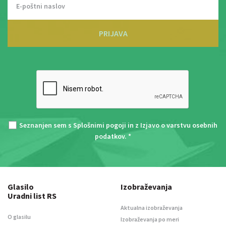
PRIJAVA
Seznanjen sem s
Splošnimi pogoji
in z
Izjavo o varstvu osebnih
podatkov
. *
Glasilo
Izobraževanja
Uradni list RS
Aktualna izobraževanja
O glasilu
Izobraževanja po meri