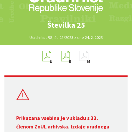
Številka 25
Uradni list RS, št. 25/2023 z dne 24. 2. 2023
Prikazana vsebina je v skladu s 33.
členom
ZoUL
arhivska. Izdaje uradnega