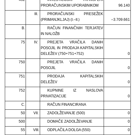
PRORAČUNSKIM UPORABNIKOM
96.140
III.
PRORAČUNSKI PRESEŽEK
(PRIMANJKLJAJ) (I.–II.)
–3.709.661
B.
RAČUN FINANČNIH TERJATEV
IN NALOŽB
75
IV.
PREJETA VRAČILA DANIH
POSOJIL IN PRODAJA KAPITALSKIH
DELEŽEV (750+751+752)
0
750
PREJETA VRAČILA DANIH
POSOJIL
0
751
PRODAJA KAPITALSKIH
DELEŽEV
0
752
KUPNINE IZ NASLOVA
PRIVATIZACIJE
0
C.
RAČUN FINANCIRANA
50
VII.
ZADOLŽEVANJE (500)
0
500
DOMAČE ZADOLŽEVANJE
0
55
VIII.
ODPLAČILA DOLGA (550)
0