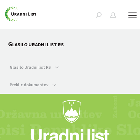
G
LASILO URADNI LIST RS
Glasilo Uradni list RS
Preklic dokumentov