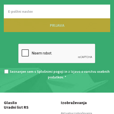
PRIJAVA
Seznanjen sem s
Splošnimi pogoji
in z
Izjavo o varstvu osebnih
podatkov
. *
Glasilo
Izobraževanja
Uradni list RS
Aktualna izobraževanja