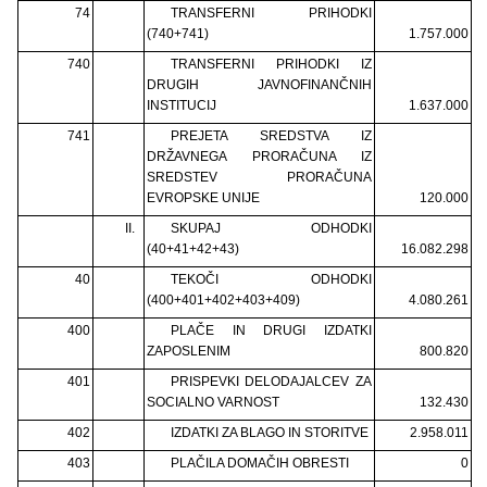
74
TRANSFERNI PRIHODKI
(740+741)
1.757.000
740
TRANSFERNI PRIHODKI IZ
DRUGIH JAVNOFINANČNIH
INSTITUCIJ
1.637.000
741
PREJETA SREDSTVA IZ
DRŽAVNEGA PRORAČUNA IZ
SREDSTEV PRORAČUNA
EVROPSKE UNIJE
120.000
II.
SKUPAJ ODHODKI
(40+41+42+43)
16.082.298
40
TEKOČI ODHODKI
(400+401+402+403+409)
4.080.261
400
PLAČE IN DRUGI IZDATKI
ZAPOSLENIM
800.820
401
PRISPEVKI DELODAJALCEV ZA
SOCIALNO VARNOST
132.430
402
IZDATKI ZA BLAGO IN STORITVE
2.958.011
403
PLAČILA DOMAČIH OBRESTI
0