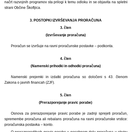
načrt razvojnih programov sta prilogi k temu odloku in se objavita na spletni
strani Občine Škofljica.
3. POSTOPKI IZVRŠEVANJA PRORAČUNA
3. člen
(Izvrševanje proračuna)
Proračun se izvršuje na ravni proračunske postavke – podkonta.
4. člen
(Namenski prihodki in odhodki proračuna)
Namenski prejemki in izdatki proračuna so določeni s 43. členom
Zakona o javnih financah (ZJF).
5. člen
(Prerazporejanje pravic porabe)
Osnova za prerazporejanje pravic porabe je zadnji sprejeti proračun,
spremembe proračuna ali rebalans proračuna na ravni proračunske vrstice:
proračunska postavka – konto.
O prerazporeditvah pravic porabe v posebnem delu proračuna v okviru