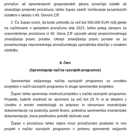
proračun ali spremenjenih gospodarskih gibanj povečajo izdatki ali
zmanjšajo prejemki proračuna, lahko župan zadrži izvrševanje posameznih
izdatkov v skladu s 40. členom ZJF.
2. Če župan oceni, da bodo prihodki za več kot 500.000 EUR nižji glede
na načrtovane v sprejetem proračunu leta 2023, lahko poleg ukrepov za
uravnoteženje proračuna iz 40. člena ZJF uporabi ukrep proporcionalnega
zmanjšanja pravic porabe. Ukrepi zmanjšanja pravic porabe se za
posameznega neposrednega proračunskega uporabnika določijo v enakem
odstotku.
8. člen
(Spreminjanje načrta razvojnih programov)
Spremembe veljavnega načrta razvojnih programov so uvrstitev
projektov v načrt razvojnih programov in druge spremembe projektov.
Župan lahko spreminja vrednost projektov v načrtu razvojnih programov.
Projekte, katerih vrednost se spremeni za več kot 20 % in je skladno z
Uredbo o enotni metodologiji za pripravo in obravnavo investicijske
dokumentacije na področju javnih financ, potrebna sprememba investicijske
dokumentacije, mora predhodno potrditi občinski svet.
Župan v proračunu lahko odpre novo proračunsko postavko in nov
projekt v načrtu razvojnih programov v primeru sprememb veljavnih