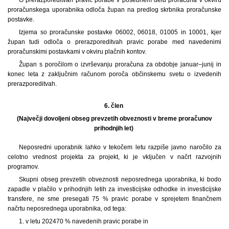
proračunskega uporabnika odloča župan na predlog skrbnika proračunske
postavke.
Izjema so proračunske postavke 06002, 06018, 01005 in 10001, kjer
župan tudi odloča o prerazporeditvah pravic porabe med navedenimi
proračunskimi postavkami v okviru plačnih kontov.
Župan s poročilom o izvrševanju proračuna za obdobje januar–junij in
konec leta z zaključnim računom poroča občinskemu svetu o izvedenih
prerazporeditvah.
6. člen
(Največji dovoljeni obseg prevzetih obveznosti v breme proračunov
prihodnjih let)
Neposredni uporabnik lahko v tekočem letu razpiše javno naročilo za
celotno vrednost projekta za projekt, ki je vključen v načrt razvojnih
programov.
Skupni obseg prevzetih obveznosti neposrednega uporabnika, ki bodo
zapadle v plačilo v prihodnjih letih za investicijske odhodke in investicijske
transfere, ne sme presegati 75 % pravic porabe v sprejetem finančnem
načrtu neposrednega uporabnika, od tega:
1. v letu 2024
70 % navedenih pravic porabe in