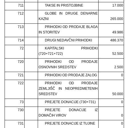
711
TAKSE IN PRISTOJBINE
17.000
712
GLOBE IN DRUGE DENARNE
KAZNI
265.000
713
PRIHODKI OD PRODAJE BLAGA
IN STORITEV
49.986
714
DRUGI NEDAVČNI PRIHODKI
486.370
72
KAPITALSKI PRIHODKI
(720+721+722)
52.500
720
PRIHODKI OD PRODAJE
OSNOVNIH SREDSTEV
2.500
721
PRIHODKI OD PRODAJE ZALOG
0
722
PRIHODKI OD PRODAJE
ZEMLJIŠČ IN NEOPREDMETENIH
SREDSTEV
50.000
73
PREJETE DONACIJE (730+731)
0
730
PREJETE DONACIJE IZ
DOMAČIH VIROV
0
731
PREJETE DONACIJE IZ TUJINE
0