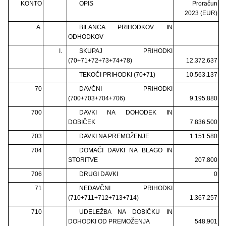
KONTO
OPIS
Proračun
2023 (EUR)
A.
BILANCA PRIHODKOV IN
ODHODKOV
I.
SKUPAJ PRIHODKI
(70+71+72+73+74+78)
12.372.637
TEKOČI PRIHODKI (70+71)
10.563.137
70
DAVČNI PRIHODKI
(700+703+704+706)
9.195.880
700
DAVKI NA DOHODEK IN
DOBIČEK
7.836.500
703
DAVKI NA PREMOŽENJE
1.151.580
704
DOMAČI DAVKI NA BLAGO IN
STORITVE
207.800
706
DRUGI DAVKI
0
71
NEDAVČNI PRIHODKI
(710+711+712+713+714)
1.367.257
710
UDELEŽBA NA DOBIČKU IN
DOHODKI OD PREMOŽENJA
548.901