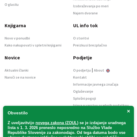
O glasilu
Izobraževanja po meri
Najem dvorane
Knjigarna
UL info tok
Novo v ponudbi
O storitvi
Kako nakupovati v spletni knjigarni
Preizkusi brezplačno
Novice
Podjetje
|
Aktualni članki
O podjetju
About
Naroči se na novice
Kontakt
Informacije javnega značaja
Oglaševanje
Splošni pogoji
Izjava o varstvu osebnih podatkov
×
E-dražbe
Obvestilo
Z uveljavitvijo
novega zakona (ZOUL)
se je
izdajanje uradnega
lista s 1. 3. 2026 preneslo
neposredno
na Službo Vlade
Republike Slovenije za zakonodajo
. Od tega datuma bodo vse