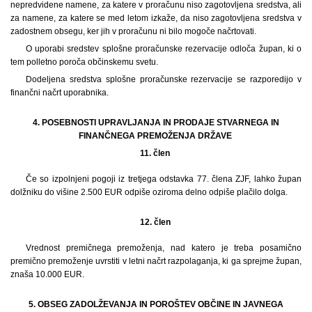
nepredvidene namene, za katere v proračunu niso zagotovljena sredstva, ali
za namene, za katere se med letom izkaže, da niso zagotovljena sredstva v
zadostnem obsegu, ker jih v proračunu ni bilo mogoče načrtovati.
O uporabi sredstev splošne proračunske rezervacije odloča župan, ki o
tem polletno poroča občinskemu svetu.
Dodeljena sredstva splošne proračunske rezervacije se razporedijo v
finančni načrt uporabnika.
4. POSEBNOSTI UPRAVLJANJA IN PRODAJE STVARNEGA IN
FINANČNEGA PREMOŽENJA DRŽAVE
11. člen
Če so izpolnjeni pogoji iz tretjega odstavka 77. člena ZJF, lahko župan
dolžniku do višine 2.500 EUR odpiše oziroma delno odpiše plačilo dolga.
12. člen
Vrednost premičnega premoženja, nad katero je treba posamično
premično premoženje uvrstiti v letni načrt razpolaganja, ki ga sprejme župan,
znaša 10.000 EUR.
5. OBSEG ZADOLŽEVANJA IN POROŠTEV OBČINE IN JAVNEGA