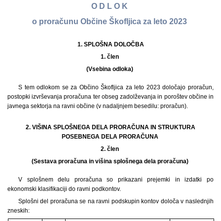
O D L O K
o proračunu Občine Škofljica za leto 2023
1.
SPLOŠNA DOLOČBA
1. člen
(Vsebina odloka)
S tem odlokom se za Občino Škofljica za leto 2023 določajo proračun,
postopki izvrševanja proračuna ter obseg zadolževanja in poroštev občine in
javnega sektorja na ravni občine (v nadaljnjem besedilu: proračun).
2. VIŠINA SPLOŠNEGA DELA PRORAČUNA IN STRUKTURA
POSEBNEGA DELA PRORAČUNA
2. člen
(Sestava proračuna in višina splošnega dela proračuna)
V splošnem delu proračuna so prikazani prejemki in izdatki po
ekonomski klasifikaciji do ravni podkontov.
Splošni del proračuna se na ravni podskupin kontov določa v naslednjih
zneskih: