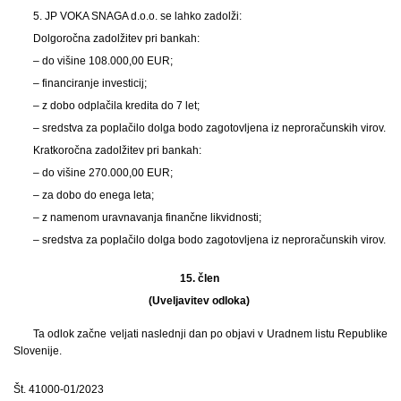
5. JP VOKA SNAGA d.o.o. se lahko zadolži:
Dolgoročna zadolžitev pri bankah:
– do višine 108.000,00 EUR;
– financiranje investicij;
– z dobo odplačila kredita do 7 let;
– sredstva za poplačilo dolga bodo zagotovljena iz neproračunskih virov.
Kratkoročna zadolžitev pri bankah:
– do višine 270.000,00 EUR;
– za dobo do enega leta;
– z namenom uravnavanja finančne likvidnosti;
– sredstva za poplačilo dolga bodo zagotovljena iz neproračunskih virov.
15. člen
(Uveljavitev odloka)
Ta odlok začne veljati naslednji dan po objavi v Uradnem listu Republike
Slovenije.
Št. 41000-01/2023