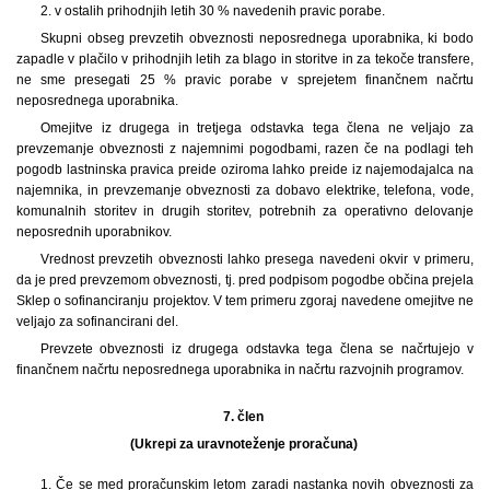
2. v ostalih prihodnjih letih 30 % navedenih pravic porabe.
Skupni obseg prevzetih obveznosti neposrednega uporabnika, ki bodo
zapadle v plačilo v prihodnjih letih za blago in storitve in za tekoče transfere,
ne sme presegati 25 % pravic porabe v sprejetem finančnem načrtu
neposrednega uporabnika.
Omejitve iz drugega in tretjega odstavka tega člena ne veljajo za
prevzemanje obveznosti z najemnimi pogodbami, razen če na podlagi teh
pogodb lastninska pravica preide oziroma lahko preide iz najemodajalca na
najemnika, in prevzemanje obveznosti za dobavo elektrike, telefona, vode,
komunalnih storitev in drugih storitev, potrebnih za operativno delovanje
neposrednih uporabnikov.
Vrednost prevzetih obveznosti lahko presega navedeni okvir v primeru,
da je pred prevzemom obveznosti, tj. pred podpisom pogodbe občina prejela
Sklep o sofinanciranju projektov. V tem primeru zgoraj navedene omejitve ne
veljajo za sofinancirani del.
Prevzete obveznosti iz drugega odstavka tega člena se načrtujejo v
finančnem načrtu neposrednega uporabnika in načrtu razvojnih programov.
7. člen
(Ukrepi za uravnoteženje proračuna)
1.
Če se med proračunskim letom zaradi nastanka novih obveznosti za