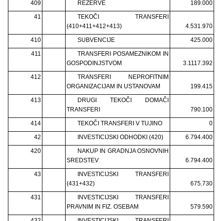
409
REZERVE
189.000
41
TEKOČI TRANSFERI
(410+411+412+413)
4.531.970
410
SUBVENCIJE
425.000
411
TRANSFERI POSAMEZNIKOM IN
GOSPODINJSTVOM
3.1117.392
412
TRANSFERI NEPROFITNIM
ORGANIZACIJAM IN USTANOVAM
199.415
413
DRUGI TEKOČI DOMAČI
TRANSFERI
790.100
414
TEKOČI TRANSFERI V TUJINO
0
42
INVESTICIJSKI ODHODKI (420)
6.794.400
420
NAKUP IN GRADNJA OSNOVNIH
SREDSTEV
6.794.400
43
INVESTICIJSKI TRANSFERI
(431+432)
675.730
431
INVESTICIJSKI TRANSFERI
PRAVNIM IN FIZ. OSEBAM
579.590
432
INVESTICIJSKI TRANSFERI