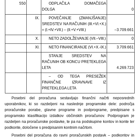
550
ODPLAČILA DOMAČEGA
DOLGA
0
IX.
POVEČANJE (ZMANJŠANJE)
SREDSTEV NA RAČUNIH (III.+VI.+X.)
= (I.+IV.+VII.) – (II.+V.+VIII.)
–3.709.661
X.
NETO ZADOLŽEVANJE (VII.–VIII.)
0
XI.
NETO FINANCIRANJE (VI.+X.-IX.)
3.709.661
STANJE SREDSTEV NA
RAČUNIH OB KONCU PRETEKLEGA
LETA
4.269.723
– OD TEGA PRESEŽEK
FINANČNE IZRAVNAVE IZ
PRETEKLEGA LETA
Posebni del proračuna sestavljajo finančni načrti neposrednih
uporabnikov, ki so razdeljeni na naslednje programske dele: področja
proračunske porabe, glavne programe in podprograme, predpisane s
programsko klasifikacijo izdatkov občinskih proračunov. Podprogram je
razdeljen na proračunske postavke, te pa na podskupine kontov in konte ter
podkonte, določene s predpisanim kontnim načrtom.
Posebni del proračuna do ravni proračunskih postavk – podkontov in