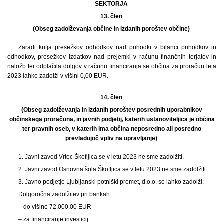
SEKTORJA
13. člen
(Obseg zadolževanja občine in izdanih poroštev občine)
Zaradi kritja presežkov odhodkov nad prihodki v bilanci prihodkov in
odhodkov, presežkov izdatkov nad prejemki v računu finančnih terjatev in
naložb ter odplačila dolgov v računu financiranja se občina za proračun leta
2023 lahko zadolži v višini 0,00 EUR.
14. člen
(Obseg zadolževanja in izdanih poroštev posrednih uporabnikov
občinskega proračuna, in javnih podjetij, katerih ustanoviteljica je občina
ter pravnih oseb, v katerih ima občina neposredno ali posredno
prevladujoč vpliv na upravljanje)
1.
Javni zavod Vrtec Škofljica se v letu 2023 ne sme zadolžiti.
2. Javni zavod Osnovna šola Škofljica se v letu 2023 ne sme zadolžiti.
3. Javno podjetje Ljubljanski potniški promet, d.o.o. se lahko zadolži:
Dolgoročna zadolžitev pri bankah:
– do višine 72.000,00 EUR
– za financiranje investicij