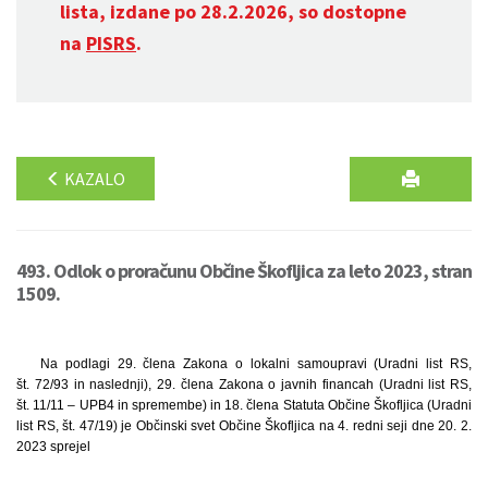
lista, izdane po 28.2.2026, so dostopne
na
PISRS
.
KAZALO
493. Odlok o proračunu Občine Škofljica za leto 2023, stran
1509.
Na podlagi 29. člena Zakona o lokalni samoupravi (Uradni list RS,
št. 72/93 in naslednji), 29. člena Zakona o javnih financah (Uradni list RS,
št. 11/11 – UPB4 in spremembe) in 18. člena Statuta Občine Škofljica (Uradni
list RS, št. 47/19) je Občinski svet Občine Škofljica na 4. redni seji dne 20. 2.
2023 sprejel