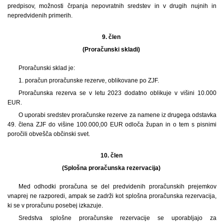
predpisov, možnosti črpanja nepovratnih sredstev in v drugih nujnih in
nepredvidenih primerih.
9. člen
(Proračunski skladi)
Proračunski sklad je:
1. poračun proračunske rezerve, oblikovane po ZJF.
Proračunska rezerva se v letu 2023 dodatno oblikuje v višini 10.000
EUR.
O uporabi sredstev proračunske rezerve za namene iz drugega odstavka
49. člena ZJF do višine 100.000,00 EUR odloča župan in o tem s pisnimi
poročili obvešča občinski svet.
10. člen
(Splošna proračunska rezervacija)
Med odhodki proračuna se del predvidenih proračunskih prejemkov
vnaprej ne razporedi, ampak se zadrži kot splošna proračunska rezervacija,
ki se v proračunu posebej izkazuje.
Sredstva splošne proračunske rezervacije se uporabljajo za