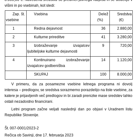
višini in po vsebinah, kot sledi:
Zap. št.
Vsebina
Delež
Sredstva
vsebine
(%)
(€)
1
Redna dejavnost
36
2.880,00
2
Kulturne prireditve
41
3.280,00
3
Izobraževanje izvajalcev
9
720,00
ljubiteljske kulturne dejavnosti
4
Kontinuirano izobraževanje
14
1.120,00
izvajalcev godbeništva
SKUPAJ
100
8.000,00
V primeru, da za posamezne vsebine letnega programa ni dovolj
interesa – predlogov, se sredstva sorazmerno porazdelijo na tiste vsebine, za
katere je prijavljenih več predlogov in bi zaradi prenizke mase sredstev lahko
ostali nezadostno financirani.
Letni program začne veljati naslednji dan po objavi v Uradnem listu
Republike Slovenije.
Št. 007-0001/2023-2
Rečica ob Savinji, dne 17. februarja 2023