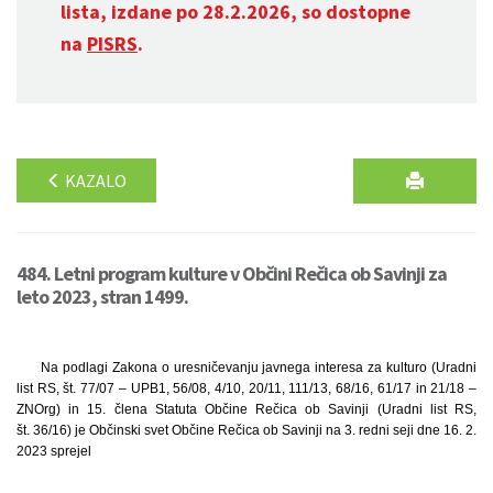
lista, izdane po 28.2.2026, so dostopne
na
PISRS
.
KAZALO
484. Letni program kulture v Občini Rečica ob Savinji za
leto 2023, stran 1499.
Na podlagi Zakona o uresničevanju javnega interesa za kulturo (Uradni
list RS, št. 77/07 – UPB1, 56/08, 4/10, 20/11, 111/13, 68/16, 61/17 in 21/18 –
ZNOrg) in 15. člena Statuta Občine Rečica ob Savinji (Uradni list RS,
št. 36/16) je Občinski svet Občine Rečica ob Savinji na 3. redni seji dne 16. 2.
2023 sprejel