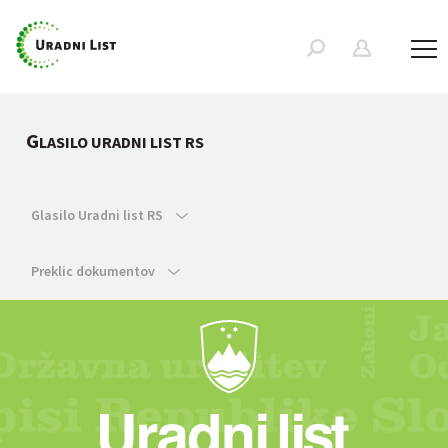
G
LASILO URADNI LIST RS
Glasilo Uradni list RS
Preklic dokumentov