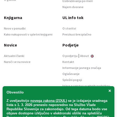
Izobraževanja po meri
Najem dvorane
Knjigarna
UL info tok
Novo v ponudbi
O storitvi
Kako nakupovati v spletni knjigarni
Preizkusi brezplačno
Novice
Podjetje
|
Aktualni članki
O podjetju
About
Naroči se na novice
Kontakt
Informacije javnega značaja
Oglaševanje
Splošni pogoji
Izjava o varstvu osebnih podatkov
×
E-dražbe
Obvestilo
Z uveljavitvijo
novega zakona (ZOUL)
se je
izdajanje uradnega
lista s 1. 3. 2026 preneslo
neposredno
na Službo Vlade
Republike Slovenije za zakonodajo
. Od tega datuma bodo vse
objave dostopne izključno v elektronski obliki na spletišču