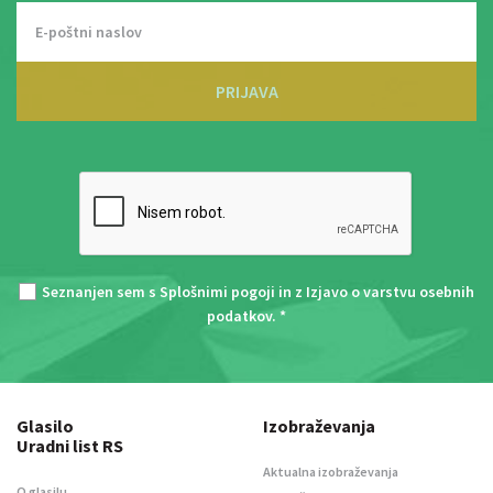
PRIJAVA
Seznanjen sem s
Splošnimi pogoji
in z
Izjavo o varstvu osebnih
podatkov
. *
Glasilo
Izobraževanja
Uradni list RS
Aktualna izobraževanja
O glasilu