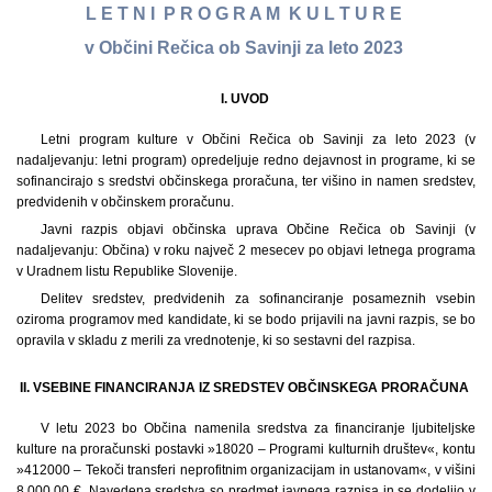
L E T N I P R O G R A M K U L T U R E
v Občini Rečica ob Savinji za leto 2023
I. UVOD
Letni program kulture v Občini Rečica ob Savinji za leto 2023 (v
nadaljevanju: letni program) opredeljuje redno dejavnost in programe, ki se
sofinancirajo s sredstvi občinskega proračuna, ter višino in namen sredstev,
predvidenih v občinskem proračunu.
Javni razpis objavi občinska uprava Občine Rečica ob Savinji (v
nadaljevanju: Občina) v roku največ 2 mesecev po objavi letnega programa
v Uradnem listu Republike Slovenije.
Delitev sredstev, predvidenih za sofinanciranje posameznih vsebin
oziroma programov med kandidate, ki se bodo prijavili na javni razpis, se bo
opravila v skladu z merili za vrednotenje, ki so sestavni del razpisa.
II. VSEBINE FINANCIRANJA IZ SREDSTEV OBČINSKEGA PRORAČUNA
V letu 2023 bo Občina namenila sredstva za financiranje ljubiteljske
kulture na proračunski postavki »18020 – Programi kulturnih društev«, kontu
»412000 – Tekoči transferi neprofitnim organizacijam in ustanovam«, v višini
8.000,00 €. Navedena sredstva so predmet javnega razpisa in se dodelijo v