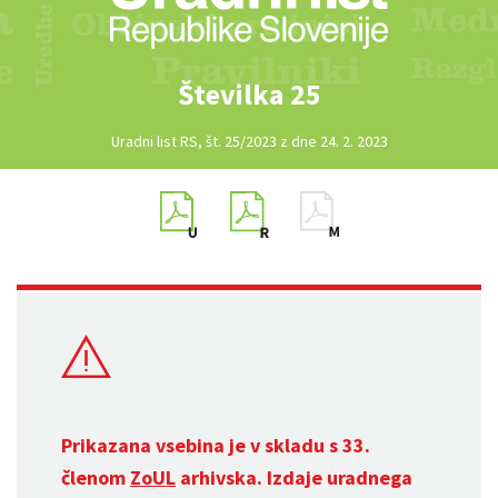
Številka 25
Uradni list RS, št. 25/2023 z dne 24. 2. 2023
Prikazana vsebina je v skladu s 33.
členom
ZoUL
arhivska. Izdaje uradnega