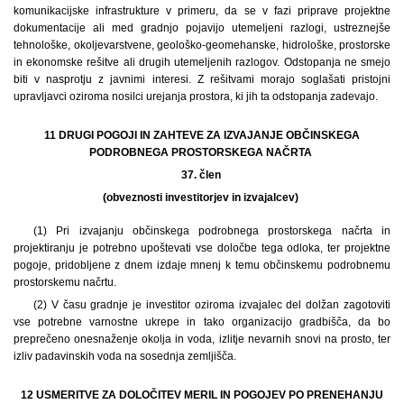
komunikacijske infrastrukture v primeru, da se v fazi priprave projektne
dokumentacije ali med gradnjo pojavijo utemeljeni razlogi, ustreznejše
tehnološke, okoljevarstvene, geološko-geomehanske, hidrološke, prostorske
in ekonomske rešitve ali drugih utemeljenih razlogov. Odstopanja ne smejo
biti v nasprotju z javnimi interesi. Z rešitvami morajo soglašati pristojni
upravljavci oziroma nosilci urejanja prostora, ki jih ta odstopanja zadevajo.
11 DRUGI POGOJI IN ZAHTEVE ZA IZVAJANJE OBČINSKEGA
PODROBNEGA PROSTORSKEGA NAČRTA
37. člen
(obveznosti investitorjev in izvajalcev)
(1) Pri izvajanju občinskega podrobnega prostorskega načrta in
projektiranju je potrebno upoštevati vse določbe tega odloka, ter projektne
pogoje, pridobljene z dnem izdaje mnenj k temu občinskemu podrobnemu
prostorskemu načrtu.
(2) V času gradnje je investitor oziroma izvajalec del dolžan zagotoviti
vse potrebne varnostne ukrepe in tako organizacijo gradbišča, da bo
preprečeno onesnaženje okolja in voda, izlitje nevarnih snovi na prosto, ter
izliv padavinskih voda na sosednja zemljišča.
12 USMERITVE ZA DOLOČITEV MERIL IN POGOJEV PO PRENEHANJU