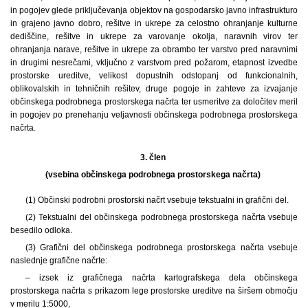
in pogojev glede priključevanja objektov na gospodarsko javno infrastrukturo
in grajeno javno dobro, rešitve in ukrepe za celostno ohranjanje kulturne
dediščine, rešitve in ukrepe za varovanje okolja, naravnih virov ter
ohranjanja narave, rešitve in ukrepe za obrambo ter varstvo pred naravnimi
in drugimi nesrečami, vključno z varstvom pred požarom, etapnost izvedbe
prostorske ureditve, velikost dopustnih odstopanj od funkcionalnih,
oblikovalskih in tehničnih rešitev, druge pogoje in zahteve za izvajanje
občinskega podrobnega prostorskega načrta ter usmeritve za določitev meril
in pogojev po prenehanju veljavnosti občinskega podrobnega prostorskega
načrta.
3. člen
(vsebina občinskega podrobnega prostorskega načrta)
(1) Občinski podrobni prostorski načrt vsebuje tekstualni in grafični del.
(2) Tekstualni del občinskega podrobnega prostorskega načrta vsebuje
besedilo odloka.
(3) Grafični del občinskega podrobnega prostorskega načrta vsebuje
naslednje grafične načrte:
– izsek iz grafičnega načrta kartografskega dela občinskega
prostorskega načrta s prikazom lege prostorske ureditve na širšem območju
v merilu 1:5000,