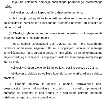
– lega: na celotnem območju občinskega podrobnega prostorskega
načrta;
– velikost: prilagodi se kapacitetnim zahtevam in namenu;
– oblikovanje: prilagodi se tehnološkim zahtevam in namenu. Pristope
do objektov in zemljišč ter funkcionalne prometne površine ob objektih se
primerno utrdi.
(3) Objekti, ki glede na predpis o razvrščanju objektov izpolnjujejo merila
za nezahteven ali enostaven objekt:
– lega: najbolj izpostavljeni deli objekta so od meje sosednjega
zemljišča odmaknjeni najmanj 1,00 m, s soglasjem lastnika sosednjega
zemljišča pa tudi manj, ograja in objekt, ki nima višine, pa se lahko gradita do
meje sosednjega zemljišča, s soglasjem lastnika sosednjega zemljišča pa
tudi na mejo;
– velikost: višina ograje je do 1,6 m, ob javni cesti in dovozu do 1,2 m;
– oblikovanje: objekte se oblikuje tako, da se ne kvari splošnega videza
prostora.
(4) Gradnja objektov in posegi v območju varovalnega pasu
gospodarske javne infrastrukture, erozijskih in ekološko pomembnih
območjih so dopustni le pod pogoji in s soglasjem oziroma mnenjem
pristojnega organa oziroma upravljavca.