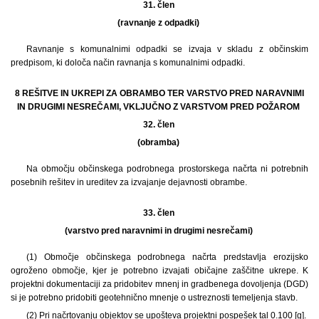
31. člen
(ravnanje z odpadki)
Ravnanje s komunalnimi odpadki se izvaja v skladu z občinskim
predpisom, ki določa način ravnanja s komunalnimi odpadki.
8 REŠITVE IN UKREPI ZA OBRAMBO TER VARSTVO PRED NARAVNIMI
IN DRUGIMI NESREČAMI, VKLJUČNO Z VARSTVOM PRED POŽAROM
32. člen
(obramba)
Na območju občinskega podrobnega prostorskega načrta ni potrebnih
posebnih rešitev in ureditev za izvajanje dejavnosti obrambe.
33. člen
(varstvo pred naravnimi in drugimi nesrečami)
(1) Območje občinskega podrobnega načrta predstavlja erozijsko
ogroženo območje, kjer je potrebno izvajati običajne zaščitne ukrepe. K
projektni dokumentaciji za pridobitev mnenj in gradbenega dovoljenja (DGD)
si je potrebno pridobiti geotehnično mnenje o ustreznosti temeljenja stavb.
(2) Pri načrtovanju objektov se upošteva projektni pospešek tal 0.100 [g].