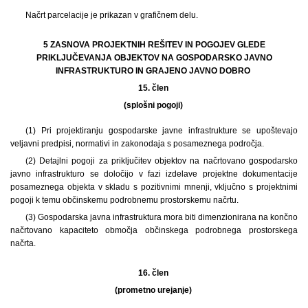
Načrt parcelacije je prikazan v grafičnem delu.
5 ZASNOVA PROJEKTNIH REŠITEV IN POGOJEV GLEDE
PRIKLJUČEVANJA OBJEKTOV NA GOSPODARSKO JAVNO
INFRASTRUKTURO IN GRAJENO JAVNO DOBRO
15. člen
(splošni pogoji)
(1) Pri projektiranju gospodarske javne infrastrukture se upoštevajo
veljavni predpisi, normativi in zakonodaja s posameznega področja.
(2) Detajlni pogoji za priključitev objektov na načrtovano gospodarsko
javno infrastrukturo se določijo v fazi izdelave projektne dokumentacije
posameznega objekta v skladu s pozitivnimi mnenji, vključno s projektnimi
pogoji k temu občinskemu podrobnemu prostorskemu načrtu.
(3) Gospodarska javna infrastruktura mora biti dimenzionirana na končno
načrtovano kapaciteto območja občinskega podrobnega prostorskega
načrta.
16. člen
(prometno urejanje)