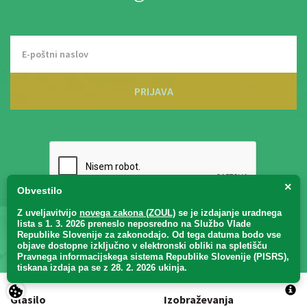
PRIJAVA
×
Obvestilo
Z uveljavitvijo
novega zakona (ZOUL)
se je
izdajanje uradnega
Seznanjen sem s
Splošnimi pogoji
in z
Izjavo o varstvu osebnih
lista s 1. 3. 2026 preneslo
neposredno
na Službo Vlade
podatkov
. *
Republike Slovenije za zakonodajo
. Od tega datuma bodo vse
objave dostopne izključno v elektronski obliki na spletišču
Pravnega informacijskega sistema Republike Slovenije (PISRS),
tiskana izdaja pa se z 28. 2. 2026 ukinja.
Glasilo
Izobraževanja