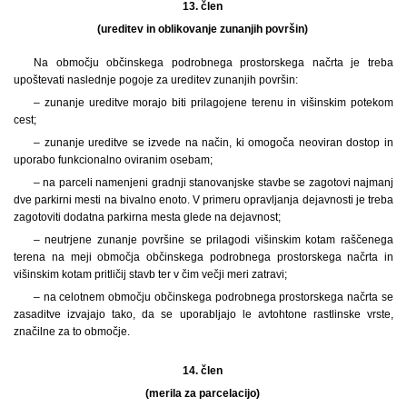
13. člen
(ureditev in oblikovanje zunanjih površin)
Na območju občinskega podrobnega prostorskega načrta je treba
upoštevati naslednje pogoje za ureditev zunanjih površin:
– zunanje ureditve morajo biti prilagojene terenu in višinskim potekom
cest;
– zunanje ureditve se izvede na način, ki omogoča neoviran dostop in
uporabo funkcionalno oviranim osebam;
– na parceli namenjeni gradnji stanovanjske stavbe se zagotovi najmanj
dve parkirni mesti na bivalno enoto. V primeru opravljanja dejavnosti je treba
zagotoviti dodatna parkirna mesta glede na dejavnost;
– neutrjene zunanje površine se prilagodi višinskim kotam raščenega
terena na meji območja občinskega podrobnega prostorskega načrta in
višinskim kotam pritličij stavb ter v čim večji meri zatravi;
– na celotnem območju občinskega podrobnega prostorskega načrta se
zasaditve izvajajo tako, da se uporabljajo le avtohtone rastlinske vrste,
značilne za to območje.
14. člen
(merila za parcelacijo)