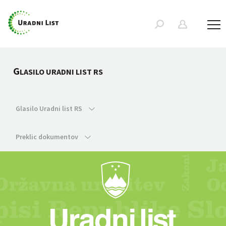
G
LASILO URADNI LIST RS
Glasilo Uradni list RS
Preklic dokumentov