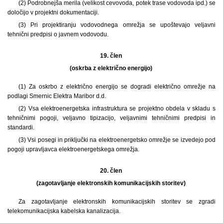
(2) Podrobnejša merila (velikost cevovoda, potek trase vodovoda ipd.) se
določijo v projektni dokumentaciji.
(3) Pri projektiranju vodovodnega omrežja se upoštevajo veljavni
tehnični predpisi o javnem vodovodu.
19. člen
(oskrba z električno energijo)
(1) Za oskrbo z električno energijo se dogradi električno omrežje na
podlagi Smernic Elektra Maribor d.d.
(2) Vsa elektroenergetska infrastruktura se projektno obdela v skladu s
tehničnimi pogoji, veljavno tipizacijo, veljavnimi tehničnimi predpisi in
standardi.
(3) Vsi posegi in priključki na elektroenergetsko omrežje se izvedejo pod
pogoji upravljavca elektroenergetskega omrežja.
20. člen
(zagotavljanje elektronskih komunikacijskih storitev)
Za zagotavljanje elektronskih komunikacijskih storitev se zgradi
telekomunikacijska kabelska kanalizacija.