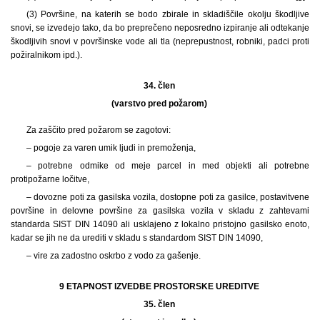
(3) Površine, na katerih se bodo zbirale in skladiščile okolju škodljive
snovi, se izvedejo tako, da bo preprečeno neposredno izpiranje ali odtekanje
škodljivih snovi v površinske vode ali tla (neprepustnost, robniki, padci proti
požiralnikom ipd.).
34. člen
(varstvo pred požarom)
Za zaščito pred požarom se zagotovi:
– pogoje za varen umik ljudi in premoženja,
– potrebne odmike od meje parcel in med objekti ali potrebne
protipožarne ločitve,
– dovozne poti za gasilska vozila, dostopne poti za gasilce, postavitvene
površine in delovne površine za gasilska vozila v skladu z zahtevami
standarda SIST DIN 14090 ali usklajeno z lokalno pristojno gasilsko enoto,
kadar se jih ne da urediti v skladu s standardom SIST DIN 14090,
– vire za zadostno oskrbo z vodo za gašenje.
9 ETAPNOST IZVEDBE PROSTORSKE UREDITVE
35. člen