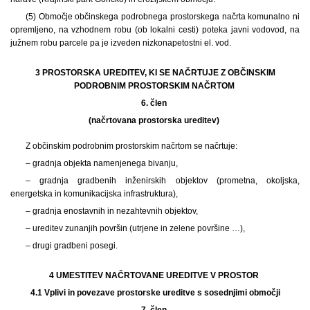
(5) Območje občinskega podrobnega prostorskega načrta komunalno ni
opremljeno, na vzhodnem robu (ob lokalni cesti) poteka javni vodovod, na
južnem robu parcele pa je izveden nizkonapetostni el. vod.
3 PROSTORSKA UREDITEV, KI SE NAČRTUJE Z OBČINSKIM
PODROBNIM PROSTORSKIM NAČRTOM
6. člen
(načrtovana prostorska ureditev)
Z občinskim podrobnim prostorskim načrtom se načrtuje:
– gradnja objekta namenjenega bivanju,
– gradnja gradbenih inženirskih objektov (prometna, okoljska,
energetska in komunikacijska infrastruktura),
– gradnja enostavnih in nezahtevnih objektov,
– ureditev zunanjih površin (utrjene in zelene površine …),
– drugi gradbeni posegi.
4 UMESTITEV NAČRTOVANE UREDITVE V PROSTOR
4.1
Vplivi in povezave prostorske ureditve s sosednjimi območji
7. člen