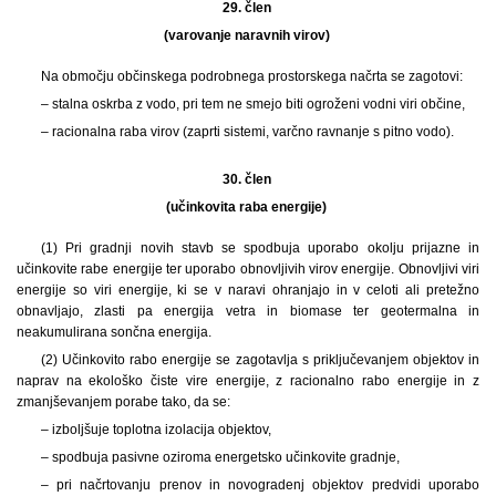
29. člen
(varovanje naravnih virov)
Na območju občinskega podrobnega prostorskega načrta se zagotovi:
– stalna oskrba z vodo, pri tem ne smejo biti ogroženi vodni viri občine,
– racionalna raba virov (zaprti sistemi, varčno ravnanje s pitno vodo).
30. člen
(učinkovita raba energije)
(1) Pri gradnji novih stavb se spodbuja uporabo okolju prijazne in
učinkovite rabe energije ter uporabo obnovljivih virov energije. Obnovljivi viri
energije so viri energije, ki se v naravi ohranjajo in v celoti ali pretežno
obnavljajo, zlasti pa energija vetra in biomase ter geotermalna in
neakumulirana sončna energija.
(2) Učinkovito rabo energije se zagotavlja s priključevanjem objektov in
naprav na ekološko čiste vire energije, z racionalno rabo energije in z
zmanjševanjem porabe tako, da se:
– izboljšuje toplotna izolacija objektov,
– spodbuja pasivne oziroma energetsko učinkovite gradnje,
– pri načrtovanju prenov in novogradenj objektov predvidi uporabo