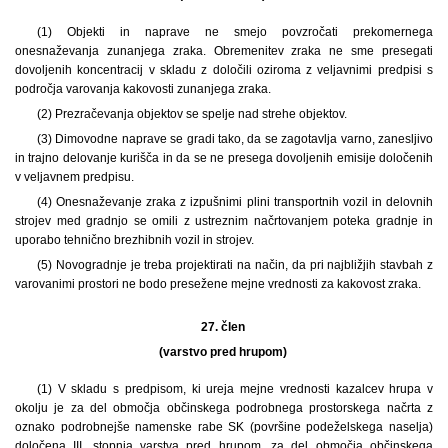
(1) Objekti in naprave ne smejo povzročati prekomernega
onesnaževanja zunanjega zraka. Obremenitev zraka ne sme presegati
dovoljenih koncentracij v skladu z določili oziroma z veljavnimi predpisi s
področja varovanja kakovosti zunanjega zraka.
(2) Prezračevanja objektov se spelje nad strehe objektov.
(3) Dimovodne naprave se gradi tako, da se zagotavlja varno, zanesljivo
in trajno delovanje kurišča in da se ne presega dovoljenih emisije določenih
v veljavnem predpisu.
(4) Onesnaževanje zraka z izpušnimi plini transportnih vozil in delovnih
strojev med gradnjo se omili z ustreznim načrtovanjem poteka gradnje in
uporabo tehnično brezhibnih vozil in strojev.
(5) Novogradnje je treba projektirati na način, da pri najbližjih stavbah z
varovanimi prostori ne bodo presežene mejne vrednosti za kakovost zraka.
27. člen
(varstvo pred hrupom)
(1) V skladu s predpisom, ki ureja mejne vrednosti kazalcev hrupa v
okolju je za del območja občinskega podrobnega prostorskega načrta z
oznako podrobnejše namenske rabe SK (površine podeželskega naselja)
določena III. stopnja varstva pred hrupom, za del območja občinskega