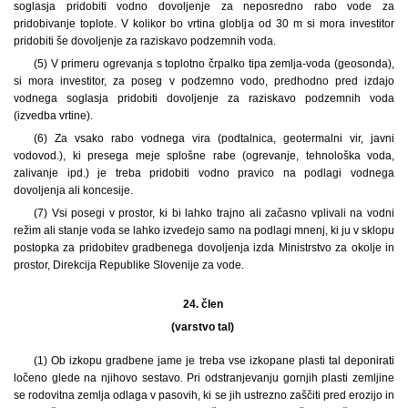
soglasja pridobiti vodno dovoljenje za neposredno rabo vode za
pridobivanje toplote. V kolikor bo vrtina globlja od 30 m si mora investitor
pridobiti še dovoljenje za raziskavo podzemnih voda.
(5) V primeru ogrevanja s toplotno črpalko tipa zemlja-voda (geosonda),
si mora investitor, za poseg v podzemno vodo, predhodno pred izdajo
vodnega soglasja pridobiti dovoljenje za raziskavo podzemnih voda
(izvedba vrtine).
(6) Za vsako rabo vodnega vira (podtalnica, geotermalni vir, javni
vodovod.), ki presega meje splošne rabe (ogrevanje, tehnološka voda,
zalivanje ipd.) je treba pridobiti vodno pravico na podlagi vodnega
dovoljenja ali koncesije.
(7) Vsi posegi v prostor, ki bi lahko trajno ali začasno vplivali na vodni
režim ali stanje voda se lahko izvedejo samo na podlagi mnenj, ki ju v sklopu
postopka za pridobitev gradbenega dovoljenja izda Ministrstvo za okolje in
prostor, Direkcija Republike Slovenije za vode.
24. člen
(varstvo tal)
(1) Ob izkopu gradbene jame je treba vse izkopane plasti tal deponirati
ločeno glede na njihovo sestavo. Pri odstranjevanju gornjih plasti zemljine
se rodovitna zemlja odlaga v pasovih, ki se jih ustrezno zaščiti pred erozijo in