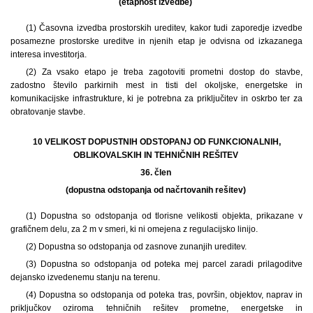
(etapnost izvedbe)
(1) Časovna izvedba prostorskih ureditev, kakor tudi zaporedje izvedbe
posamezne prostorske ureditve in njenih etap je odvisna od izkazanega
interesa investitorja.
(2) Za vsako etapo je treba zagotoviti prometni dostop do stavbe,
zadostno število parkirnih mest in tisti del okoljske, energetske in
komunikacijske infrastrukture, ki je potrebna za priključitev in oskrbo ter za
obratovanje stavbe.
10 VELIKOST DOPUSTNIH ODSTOPANJ OD FUNKCIONALNIH,
OBLIKOVALSKIH IN TEHNIČNIH REŠITEV
36. člen
(dopustna odstopanja od načrtovanih rešitev)
(1) Dopustna so odstopanja od tlorisne velikosti objekta, prikazane v
grafičnem delu, za 2 m v smeri, ki ni omejena z regulacijsko linijo.
(2) Dopustna so odstopanja od zasnove zunanjih ureditev.
(3) Dopustna so odstopanja od poteka mej parcel zaradi prilagoditve
dejansko izvedenemu stanju na terenu.
(4) Dopustna so odstopanja od poteka tras, površin, objektov, naprav in
priključkov oziroma tehničnih rešitev prometne, energetske in