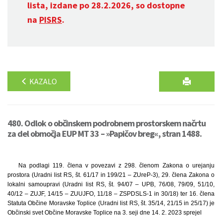
lista, izdane po 28.2.2026, so dostopne
na
PISRS
.
KAZALO
480. Odlok o občinskem podrobnem prostorskem načrtu
za del območja EUP MT 33 – »Papičov breg«, stran 1488.
Na podlagi 119. člena v povezavi z 298. členom Zakona o urejanju
prostora (Uradni list RS, št. 61/17 in 199/21 – ZUreP-3), 29. člena Zakona o
lokalni samoupravi (Uradni list RS, št. 94/07 – UPB, 76/08, 79/09, 51/10,
40/12 – ZUJF, 14/15 – ZUUJFO, 11/18 – ZSPDSLS-1 in 30/18) ter 16. člena
Statuta Občine Moravske Toplice (Uradni list RS, št. 35/14, 21/15 in 25/17) je
Občinski svet Občine Moravske Toplice na 3. seji dne 14. 2. 2023 sprejel