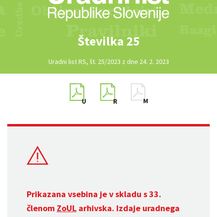
Številka 25
Uradni list RS, št. 25/2023 z dne 24. 2. 2023
Prikazana vsebina je v skladu s 33.
členom
ZoUL
arhivska. Izdaje uradnega