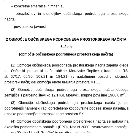
– konkretne smernice in mnenja,
– obrazložitev in utemeljitev občinskega podrobnega prostorskega
načrta,
– povzetek za javnost.
2 OBMOČJE OBČINSKEGA PODROBNEGA PROSTORSKEGA NAČRTA
5. člen
(območje občinskega podrobnega prostorskega načrta)
(1) Območje občinskega podrobnega prostorskega načrta zajema glede
na Občinski prostorski načrt občine Moravske Toplice (Uradni list RS,
št. 67/17, 66/20, 108/21 in 184/21) (v nadaljnjem besedilu: občinski
prostorski načrt) del območja enote urejanja prostora MT 33.
(2) Območje občinskega podrobnega prostorskega načrta obsega
2
zemljišče s parcelno številko 12/1 k.o. Moravci, skupne površine 1966,6 m
.
(3) Območje občinskega podrobnega prostorskega načrta je po
podrobnejši namenski rabi opredeljeno kot površine podeželskega naselja, z
oznako podrobnejše namenske rabe prostora SK.
(4) Območje občinskega podrobnega prostorskega načrta se nahaja na
ekološko pomembnem območju (EPO), Naturi 2000, zavarovanem območju
narave (Krajinski park Goričko) in erozijskem območju.