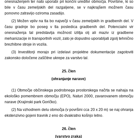
onesnaženjem ter nato uporabi pri končni ureditvi območja. Površine, ki so
bile v času zemeljskih del razgaljene, se v najkrajšem možnem času
ponovno zatravijo oziroma zasadijo.
(2) Možen vpliv na tla bo največji v času zemeljskih in gradbenih del. V
času gradnje bo poseg v tla posledica gradbenih del. Potencialni vir
onesnaženja tal predstavlja možnost izlitja olj ali maziv iz gradbene
mehanizacije in transportnih vozil, zato je dopustno uporabljati zgolj tehnično
brezhibne stroje in vozila.
(3) Investitorji morajo pri izdelavi projektne dokumentacije zagotoviti
zakonsko določene zaščitne ukrepe za varstvo tal.
25. člen
(ohranjanje narave)
(1) Območje občinskega podrobnega prostorskega načrta se nahaja na
ekološko pomembnem območju (EPO), Naturi 2000, zavarovanem območju
narave (Krajinski park Goričko).
(2) Na vzhodnem delu območja (v površini cca 20 x 20 m) se naj ohranja
ekstenzivno gojeni travnik z eno do dvakratno košnjo letno.
26. člen
(varstvo zraka)