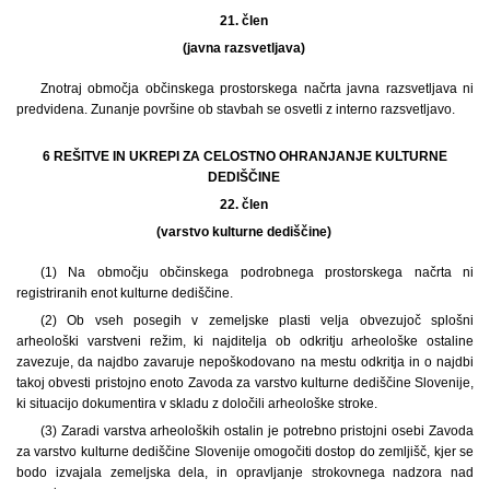
21. člen
(javna razsvetljava)
Znotraj območja občinskega prostorskega načrta javna razsvetljava ni
predvidena. Zunanje površine ob stavbah se osvetli z interno razsvetljavo.
6 REŠITVE IN UKREPI ZA CELOSTNO OHRANJANJE KULTURNE
DEDIŠČINE
22. člen
(varstvo kulturne dediščine)
(1) Na območju občinskega podrobnega prostorskega načrta ni
registriranih enot kulturne dediščine.
(2) Ob vseh posegih v zemeljske plasti velja obvezujoč splošni
arheološki varstveni režim, ki najditelja ob odkritju arheološke ostaline
zavezuje, da najdbo zavaruje nepoškodovano na mestu odkritja in o najdbi
takoj obvesti pristojno enoto Zavoda za varstvo kulturne dediščine Slovenije,
ki situacijo dokumentira v skladu z določili arheološke stroke.
(3) Zaradi varstva arheoloških ostalin je potrebno pristojni osebi Zavoda
za varstvo kulturne dediščine Slovenije omogočiti dostop do zemljišč, kjer se
bodo izvajala zemeljska dela, in opravljanje strokovnega nadzora nad