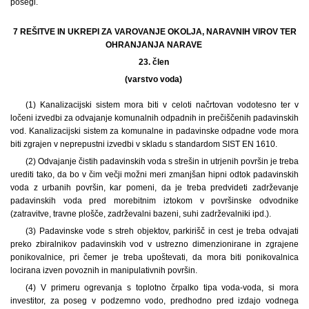
posegi.
7 REŠITVE IN UKREPI ZA VAROVANJE OKOLJA, NARAVNIH VIROV TER
OHRANJANJA NARAVE
23. člen
(varstvo voda)
(1) Kanalizacijski sistem mora biti v celoti načrtovan vodotesno ter v
ločeni izvedbi za odvajanje komunalnih odpadnih in prečiščenih padavinskih
vod. Kanalizacijski sistem za komunalne in padavinske odpadne vode mora
biti zgrajen v neprepustni izvedbi v skladu s standardom SIST EN 1610.
(2) Odvajanje čistih padavinskih voda s strešin in utrjenih površin je treba
urediti tako, da bo v čim večji možni meri zmanjšan hipni odtok padavinskih
voda z urbanih površin, kar pomeni, da je treba predvideti zadrževanje
padavinskih voda pred morebitnim iztokom v površinske odvodnike
(zatravitve, travne plošče, zadrževalni bazeni, suhi zadrževalniki ipd.).
(3) Padavinske vode s streh objektov, parkirišč in cest je treba odvajati
preko zbiralnikov padavinskih vod v ustrezno dimenzionirane in zgrajene
ponikovalnice, pri čemer je treba upoštevati, da mora biti ponikovalnica
locirana izven povoznih in manipulativnih površin.
(4) V primeru ogrevanja s toplotno črpalko tipa voda-voda, si mora
investitor, za poseg v podzemno vodo, predhodno pred izdajo vodnega