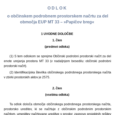
O D L O K
o občinskem podrobnem prostorskem načrtu za del
območja EUP MT 33 – »Papičov breg«
1 UVODNE DOLOČBE
1. člen
(predmet odloka)
(1) S tem odlokom se sprejme Občinski podrobni prostorski načrt za del
enote urejanja prostora MT 33 (v nadaljnjem besedilu: občinski podrobni
prostorski načrt).
(2) Identifikacijska številka občinskega podrobnega prostorskega načrta
v zbirki prostorskih aktov je 2575.
2. člen
(vsebina odloka)
Ta odlok določa območje občinskega podrobnega prostorskega načrta,
prostorsko ureditev, ki se načrtuje z občinskim podrobnim prostorskim
načrtom, umestitev načrtovane ureditve v prostor, zasnovo projektnih rešitev