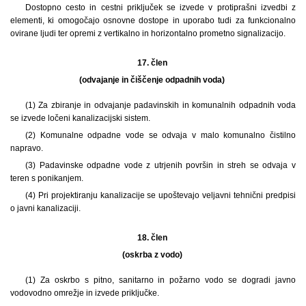
Dostopno cesto in cestni priključek se izvede v protiprašni izvedbi z
elementi, ki omogočajo osnovne dostope in uporabo tudi za funkcionalno
ovirane ljudi ter opremi z vertikalno in horizontalno prometno signalizacijo.
17. člen
(odvajanje in čiščenje odpadnih voda)
(1) Za zbiranje in odvajanje padavinskih in komunalnih odpadnih voda
se izvede ločeni kanalizacijski sistem.
(2) Komunalne odpadne vode se odvaja v malo komunalno čistilno
napravo.
(3) Padavinske odpadne vode z utrjenih površin in streh se odvaja v
teren s ponikanjem.
(4) Pri projektiranju kanalizacije se upoštevajo veljavni tehnični predpisi
o javni kanalizaciji.
18. člen
(oskrba z vodo)
(1) Za oskrbo s pitno, sanitarno in požarno vodo se dogradi javno
vodovodno omrežje in izvede priključke.