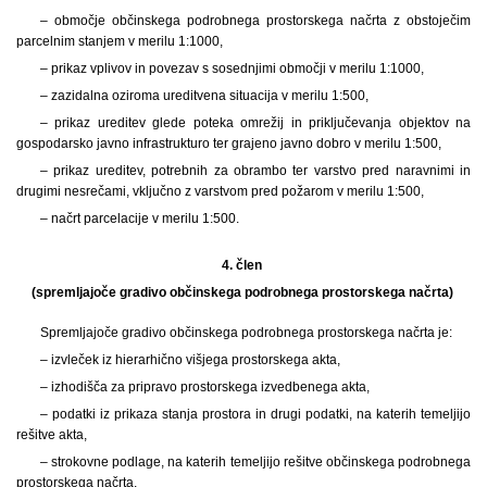
– območje občinskega podrobnega prostorskega načrta z obstoječim
parcelnim stanjem v merilu 1:1000,
– prikaz vplivov in povezav s sosednjimi območji v merilu 1:1000,
– zazidalna oziroma ureditvena situacija v merilu 1:500,
– prikaz ureditev glede poteka omrežij in priključevanja objektov na
gospodarsko javno infrastrukturo ter grajeno javno dobro v merilu 1:500,
– prikaz ureditev, potrebnih za obrambo ter varstvo pred naravnimi in
drugimi nesrečami, vključno z varstvom pred požarom v merilu 1:500,
– načrt parcelacije v merilu 1:500.
4. člen
(spremljajoče gradivo občinskega podrobnega prostorskega načrta)
Spremljajoče gradivo občinskega podrobnega prostorskega načrta je:
– izvleček iz hierarhično višjega prostorskega akta,
– izhodišča za pripravo prostorskega izvedbenega akta,
– podatki iz prikaza stanja prostora in drugi podatki, na katerih temeljijo
rešitve akta,
– strokovne podlage, na katerih temeljijo rešitve občinskega podrobnega
prostorskega načrta,