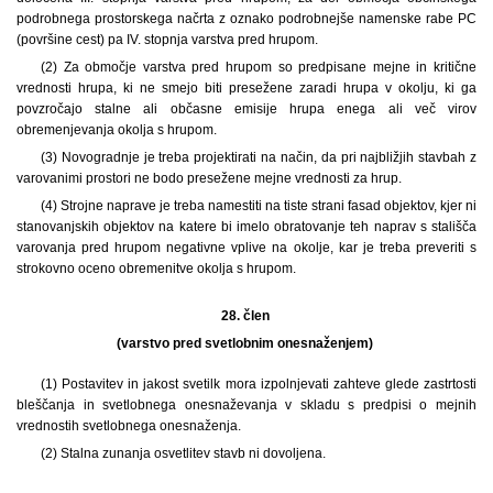
podrobnega prostorskega načrta z oznako podrobnejše namenske rabe PC
(površine cest) pa IV. stopnja varstva pred hrupom.
(2) Za območje varstva pred hrupom so predpisane mejne in kritične
vrednosti hrupa, ki ne smejo biti presežene zaradi hrupa v okolju, ki ga
povzročajo stalne ali občasne emisije hrupa enega ali več virov
obremenjevanja okolja s hrupom.
(3) Novogradnje je treba projektirati na način, da pri najbližjih stavbah z
varovanimi prostori ne bodo presežene mejne vrednosti za hrup.
(4) Strojne naprave je treba namestiti na tiste strani fasad objektov, kjer ni
stanovanjskih objektov na katere bi imelo obratovanje teh naprav s stališča
varovanja pred hrupom negativne vplive na okolje, kar je treba preveriti s
strokovno oceno obremenitve okolja s hrupom.
28. člen
(varstvo pred svetlobnim onesnaženjem)
(1) Postavitev in jakost svetilk mora izpolnjevati zahteve glede zastrtosti
bleščanja in svetlobnega onesnaževanja v skladu s predpisi o mejnih
vrednostih svetlobnega onesnaženja.
(2) Stalna zunanja osvetlitev stavb ni dovoljena.