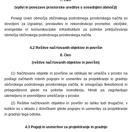
(vplivi in povezave prostorske ureditve s sosednjimi območji)
Posegi izven območja občinskega podrobnega prostorskega načrta so
dovoljeni za izgradnjo, prestavitev in rekonstrukcijo prometne, okoljske,
energetske in komunikacijske infrastrukture za potrebe priključevanja
območja občinskega podrobnega prostorskega načrta.
4.2
Rešitve načrtovanih objektov in površin
8. člen
(rešitve načrtovanih objektov in površin)
(1) Načrtovane objekte in površine se oblikuje ter umešča v prostor na
podlagi začrtanih robnih pogojev in usmeritev za projektiranje in gradnjo
občinskega podrobnega prostorskega načrta, ki omogočajo fleksibilnost in
prilagodljivost glede na potrebe investitorja, hkrati pa zagotavljajo
utemeljeno in premišljeno umeščanje v prostor.
(2) Rešitve načrtovanih objektov in površin so lahko tudi drugačne, v
kolikor so v skladu z določbami glede pogojev in usmeritev za projektiranje
in gradnjo tega odloka.
4.3
Pogoji in usmeritve za projektiranje in gradnjo