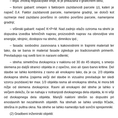
– lega: znotraj regulacijske linije, ki je prikazana v grafičnem delu;
– tlorisni gabarit: omejen s faktorjem zazidanosti parcele (z), kateri je
največ 0,4. Faktor zazidanosti parcele, namenjene gradnji, se določi kot
razmerje med zazidano površino in celotno površino parcele, namenjene
gradnji;
– višinski gabarit: največ K+P+M. Nad zadnjo etažo oziroma na strehi je
dopustna izvedba tehničnih naprav, proizvodnih naprav na obnovljive vire
energije, strojnic, dostopov na streho, dimnikov ipd.;
– fasada: svobodno zasnovana s kakovostnimi in trajnimi materiali ter
tako, da se barva in material fasade zgleduje po tradicionalnih primerih.
Prevladujejo naj svetli toni in naravni odtenki;
– streha: simetrična dvokapnica v naklonu od 30 do 45 stopinj, s smerjo
slemena po daljši stranici objekta in z opečno, sivo ali rjavo barvo kritine. Del
stavbe se lahko kombinira z ravno ali enokapno tako, da je ca. 2/3 objekta
dvokapna streha (zajema večji del stavbe in vizualno prevladuje ter sledi
vzorcu pozidave) ter max. 1/3 objekta ravna ali enokapna streha, ki mora biti
nižje od slemena dvokapnice. Ravni ali enokapni del strehe je lahko v
večjem deležu, če se nahaja v notranjosti dvokapnega dela objekta, ki ni višji
od dvokapnega dela objekta. Manjši nakloni strešin so dopustni pri
enostavnih ter nezahtevnih objektih. Na strehah se lahko uredijo frčade,
strešna in pultna okna. Na strehe se lahko namestijo tudi sončni sprejemniki.
(2) Gradbeni inženirski objekti: