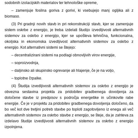
sodobnih izolacijskih materialov ter tehnološke opreme,
– zamenjuje fosilna goriva z gorivi, ki vsebujejo manj ogljika ali z
biomaso.
(3) Pri gradnji novih stavb in pri rekonstrukciji stavb, kjer se zamenjuje
sistem oskrbe z energijo, je treba izdelati študijo izvedljivosti alternativnih
sistemov za oskrbo z energijo, kjer se upošteva tehnična, funkcionalna,
okoljska in ekonomska izvedljivost alternativnih sistemov za oskrbo z
energijo. Kot alternativni sistemi se štejejo:
– decentralizirani sistemi na podlagi obnovljivih virov energije,
– soproizvodnja,
– daljinsko ali skupinsko ogrevanje ali hlajenje, če je na voljo,
– toplotne črpalke.
(4) Študija izvedljivosti alternativnih sistemov za oskrbo z energijo je
obvezna sestavina projekta za pridobitev gradbenega dovoljenja za
določene stavbe iz predpisov s področja energetike in učinkovite rabe
energije. Če je v projektu za pridobitev gradbenega dovoljenja določeno, da
bo več kot dve tretjini potreb stavbe po toploti zagotovljeno iz enega ali več
alternativnih sistemov za oskrbo stavbe z energijo, se šteje, da je zahteva za
izdelavo študije izvedljivosti alternativnih sistemov za oskrbo z energijo
izpolnjena.