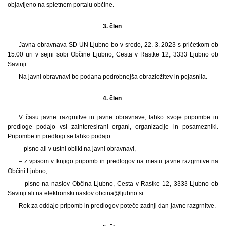
objavljeno na spletnem portalu občine.
3. člen
Javna obravnava SD UN Ljubno bo v sredo, 22. 3. 2023 s pričetkom ob
15:00 uri v sejni sobi Občine Ljubno, Cesta v Rastke 12, 3333 Ljubno ob
Savinji.
Na javni obravnavi bo podana podrobnejša obrazložitev in pojasnila.
4. člen
V času javne razgrnitve in javne obravnave, lahko svoje pripombe in
predloge podajo vsi zainteresirani organi, organizacije in posamezniki.
Pripombe in predlogi se lahko podajo:
– pisno ali v ustni obliki na javni obravnavi,
– z vpisom v knjigo pripomb in predlogov na mestu javne razgrnitve na
Občini Ljubno,
– pisno na naslov Občina Ljubno, Cesta v Rastke 12, 3333 Ljubno ob
Savinji ali na elektronski naslov obcina@ljubno.si.
Rok za oddajo pripomb in predlogov poteče zadnji dan javne razgrnitve.