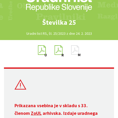
Številka 25
Uradni list RS, št. 25/2023 z dne 24. 2. 2023
Prikazana vsebina je v skladu s 33.
členom
ZoUL
arhivska. Izdaje uradnega