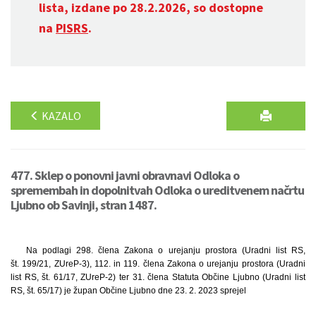
lista, izdane po 28.2.2026, so dostopne
na
PISRS
.
KAZALO
477. Sklep o ponovni javni obravnavi Odloka o
spremembah in dopolnitvah Odloka o ureditvenem načrtu
Ljubno ob Savinji, stran 1487.
Na podlagi 298. člena Zakona o urejanju prostora (Uradni list RS,
št. 199/21, ZUreP-3), 112. in 119. člena Zakona o urejanju prostora (Uradni
list RS, št. 61/17, ZUreP-2) ter 31. člena Statuta Občine Ljubno (Uradni list
RS, št. 65/17) je župan Občine Ljubno dne 23. 2. 2023 sprejel