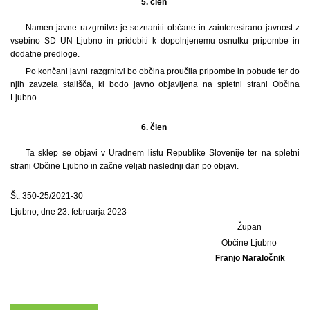
5. člen
Namen javne razgrnitve je seznaniti občane in zainteresirano javnost z
vsebino SD UN Ljubno in pridobiti k dopolnjenemu osnutku pripombe in
dodatne predloge.
Po končani javni razgrnitvi bo občina proučila pripombe in pobude ter do
njih zavzela stališča, ki bodo javno objavljena na spletni strani Občina
Ljubno.
6. člen
Ta sklep se objavi v Uradnem listu Republike Slovenije ter na spletni
strani Občine Ljubno in začne veljati naslednji dan po objavi.
Št. 350-25/2021-30
Ljubno, dne 23. februarja 2023
Župan
Občine Ljubno
Franjo Naraločnik