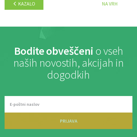
KAZALO
NA VRH
Bodite obveščeni
o vseh
naših novostih, akcijah in
dogodkih
PRIJAVA