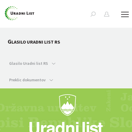
G
LASILO URADNI LIST RS
Glasilo Uradni list RS
Preklic dokumentov