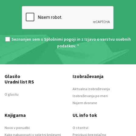
Seznanjen sem s
Splošnimi pogoji
in z
Izjavo o varstvu osebnih
podatkov
. *
Glasilo
Izobraževanja
Uradni list RS
Aktualna izobraževanja
O glasilu
Izobraževanja po meri
Najem dvorane
Knjigarna
UL info tok
Novo v ponudbi
O storitvi
Kako nakupovati v spletni knjigarni
Preizkusi brezplačno