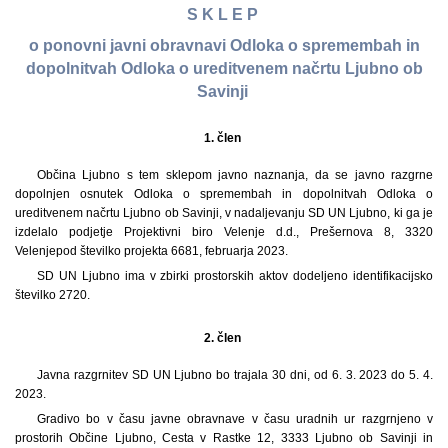
S K L E P
o ponovni javni obravnavi Odloka o spremembah in
dopolnitvah Odloka o ureditvenem načrtu Ljubno ob
Savinji
1. člen
Občina Ljubno s tem sklepom javno naznanja, da se javno razgrne
dopolnjen osnutek Odloka o spremembah in dopolnitvah Odloka o
ureditvenem načrtu Ljubno ob Savinji, v nadaljevanju SD UN Ljubno, ki ga je
izdelalo podjetje Projektivni biro Velenje d.d., Prešernova 8, 3320
Velenje
pod številko projekta 6681, februarja 2023.
SD UN Ljubno ima v zbirki prostorskih aktov dodeljeno identifikacijsko
številko 2720.
2. člen
Javna razgrnitev SD UN Ljubno bo trajala 30 dni, od 6. 3. 2023 do 5. 4.
2023.
Gradivo bo v času javne obravnave v času uradnih ur razgrnjeno v
prostorih Občine Ljubno, Cesta v Rastke 12, 3333 Ljubno ob Savinji in