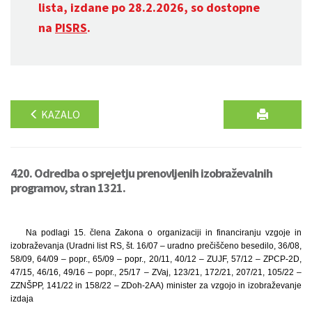
lista, izdane po 28.2.2026, so dostopne
na
PISRS
.
KAZALO
420. Odredba o sprejetju prenovljenih izobraževalnih
programov, stran 1321.
Na podlagi 15. člena Zakona o organizaciji in financiranju vzgoje in
izobraževanja (Uradni list RS, št. 16/07 – uradno prečiščeno besedilo, 36/08,
58/09, 64/09 – popr., 65/09 – popr., 20/11, 40/12 – ZUJF, 57/12 – ZPCP-2D,
47/15, 46/16, 49/16 – popr., 25/17 – ZVaj, 123/21, 172/21, 207/21, 105/22 –
ZZNŠPP, 141/22 in 158/22 – ZDoh-2AA) minister za vzgojo in izobraževanje
izdaja