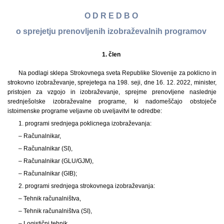
O D R E D B O
o sprejetju prenovljenih izobraževalnih programov
1. člen
Na podlagi sklepa Strokovnega sveta Republike Slovenije za poklicno in
strokovno izobraževanje, sprejetega na 198. seji, dne 16. 12. 2022, minister,
pristojen za vzgojo in izobraževanje, sprejme prenovljene naslednje
srednješolske izobraževalne programe, ki nadomeščajo obstoječe
istoimenske programe veljavne ob uveljavitvi te odredbe:
1. programi srednjega poklicnega izobraževanja:
– Računalnikar,
– Računalnikar (SI),
– Računalnikar (GLU/GJM),
– Računalnikar (GIB);
2. programi srednjega strokovnega izobraževanja:
– Tehnik računalništva,
– Tehnik računalništva (SI),
– Logistični tehnik,