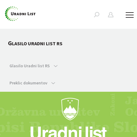
G
LASILO URADNI LIST RS
Glasilo Uradni list RS
Preklic dokumentov