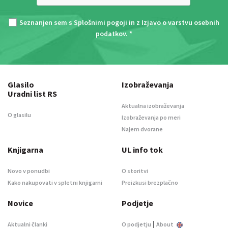
Seznanjen sem s
Splošnimi pogoji
in z
Izjavo o varstvu osebnih
podatkov
. *
Glasilo
Izobraževanja
Uradni list RS
Aktualna izobraževanja
O glasilu
Izobraževanja po meri
Najem dvorane
Knjigarna
UL info tok
Novo v ponudbi
O storitvi
Kako nakupovati v spletni knjigarni
Preizkusi brezplačno
Novice
Podjetje
|
Aktualni članki
O podjetju
About