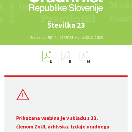
Številka 23
Uradni list RS, št. 23/2023 z dne 22. 2. 2023
Prikazana vsebina je v skladu s 33.
členom
ZoUL
arhivska. Izdaje uradnega