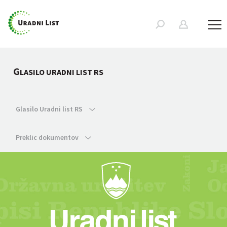
G
LASILO URADNI LIST RS
Glasilo Uradni list RS
Preklic dokumentov