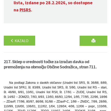
lista, izdane po 28.2.2026, so dostopne
na
PISRS
.
KAZALO
217. Sklep o vrednosti točke za izračun davka od
premoženja na območju Občine Sodražica, stran 711.
Na podlagi Zakona o davkih občanov (Uradni list SRS, št. 36/88, 8/89,
Uradni list SFRJ, št. 83/89, Uradni list SRS, št. 5/90, Uradni list RS – stari,
št. 48/90, 8/91, 10/91, Uradni list RS/I, št. 17/91 – ZUDE, Uradni list RS,
št. 14/92 – ZOMZO, 7/93, 8/93, 13/93, 66/93, 12/94, 1/95, 77/95, 22/96, 18/96
– ZDavP, 77/96, 80/97, 86/98, 91/98 – ZDavP-C, 1/99 – ZNIDC, 7/99, 28/99,
110/99, 116/00, 106/01, 112/02, 1/04, 128/04, 4/06, 12/06 – popr., 133/06,