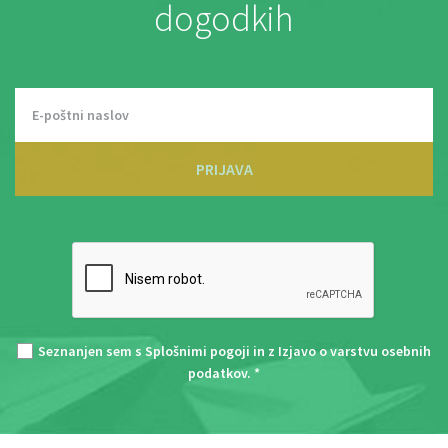
dogodkih
PRIJAVA
Seznanjen sem s
Splošnimi pogoji
in z
Izjavo o varstvu osebnih
podatkov
. *