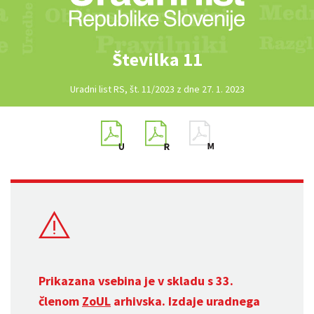
Številka 11
Uradni list RS, št. 11/2023 z dne 27. 1. 2023
Prikazana vsebina je v skladu s 33.
členom
ZoUL
arhivska. Izdaje uradnega