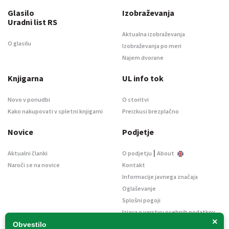
Glasilo
Izobraževanja
Uradni list RS
Aktualna izobraževanja
O glasilu
Izobraževanja po meri
Najem dvorane
Knjigarna
UL info tok
Novo v ponudbi
O storitvi
Kako nakupovati v spletni knjigarni
Preizkusi brezplačno
Novice
Podjetje
|
Aktualni članki
O podjetju
About
Naroči se na novice
Kontakt
Informacije javnega značaja
Oglaševanje
Splošni pogoji
Izjava o varstvu osebnih podatkov
×
E-dražbe
Obvestilo