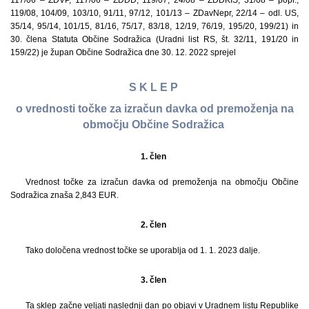
117/06 – ZDVP, 117/06 – ZDDD, 119/07, 24/08 – ZDDKIS, 31/08 – popr.,
119/08, 104/09, 103/10, 91/11, 97/12, 101/13 – ZDavNepr, 22/14 – odl. US,
35/14, 95/14, 101/15, 81/16, 75/17, 83/18, 12/19, 76/19, 195/20, 199/21) in
30. člena Statuta Občine Sodražica (Uradni list RS, št. 32/11, 191/20 in
159/22) je župan Občine Sodražica dne 30. 12. 2022 sprejel
S K L E P
o vrednosti točke za izračun davka od premoženja na
območju Občine Sodražica
1. člen
Vrednost točke za izračun davka od premoženja na območju Občine
Sodražica znaša 2,843 EUR.
2. člen
Tako določena vrednost točke se uporablja od 1. 1. 2023 dalje.
3. člen
Ta sklep začne veljati naslednji dan po objavi v Uradnem listu Republike