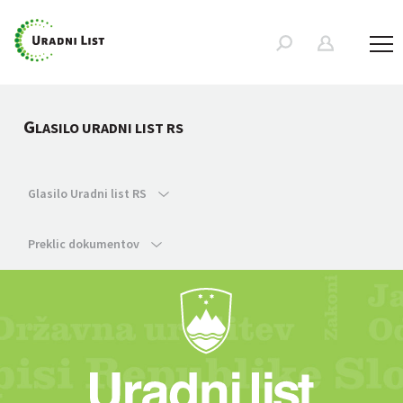
G
LASILO URADNI LIST RS
Glasilo Uradni list RS
Preklic dokumentov