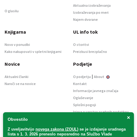
Aktualna izobraževanja
O glasilu
Izobraževanja po meri
Najem dvorane
Knjigarna
UL info tok
Novo v ponudbi
O storitvi
Kako nakupovati v spletni knjigarni
Preizkusi brezplačno
Novice
Podjetje
|
Aktualni članki
O podjetju
About
Naroči se na novice
Kontakt
Informacije javnega značaja
Oglaševanje
Splošni pogoji
Izjava o varstvu osebnih podatkov
×
E-dražbe
Obvestilo
Z uveljavitvijo
novega zakona (ZOUL)
se je
izdajanje uradnega
lista s 1. 3. 2026 preneslo
neposredno
na Službo Vlade