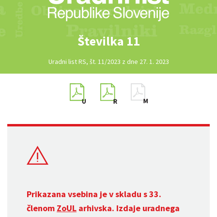
Številka 11
Uradni list RS, št. 11/2023 z dne 27. 1. 2023
Prikazana vsebina je v skladu s 33.
členom
ZoUL
arhivska. Izdaje uradnega