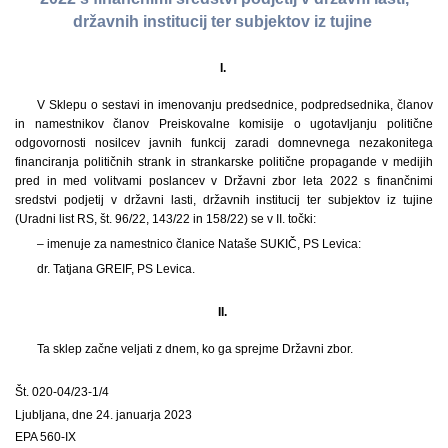
državnih institucij ter subjektov iz tujine
I.
V Sklepu o sestavi in imenovanju predsednice, podpredsednika, članov
in namestnikov članov Preiskovalne komisije o ugotavljanju politične
odgovornosti nosilcev javnih funkcij zaradi domnevnega nezakonitega
financiranja političnih strank in strankarske politične propagande v medijih
pred in med volitvami poslancev v Državni zbor leta 2022 s finančnimi
sredstvi podjetij v državni lasti, državnih institucij ter subjektov iz tujine
(Uradni list RS, št. 96/22, 143/22 in 158/22) se v II. točki:
– imenuje za namestnico članice Nataše SUKIČ, PS Levica:
dr. Tatjana GREIF, PS Levica.
II.
Ta sklep začne veljati z dnem, ko ga sprejme Državni zbor.
Št. 020-04/23-1/4
Ljubljana, dne 24. januarja 2023
EPA 560-IX