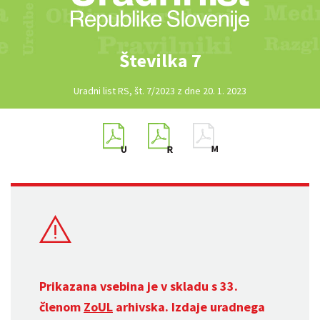
Številka 7
Uradni list RS, št. 7/2023 z dne 20. 1. 2023
Prikazana vsebina je v skladu s 33.
členom
ZoUL
arhivska. Izdaje uradnega