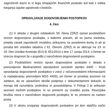
zagroženih kazni in iz tega izhajajočih finančnih posledic kot tudi z vidika
tveganja izgube ugodnosti v bodoče.
OPRAVLJANJE DOGOVORJENIH POSTOPKOV
4. člen
(1) V skladu z drugim odstavkom 59. člena ZZRZI opravi pooblaščeni
revizor dogovorjene postopke, s katerimi preveri, ali so javna sredstva,
prejeta zaradi zaposlenih invalidov, prikazana na posebnem kontu in ali je
poraba teh sredstev skladna z 61. členom ZZRZI, ki se sklicuje na 33. in
34. člen Uredbe Komisije (EU) št. 651/2014 z dne 17. junija 2014, o čemer se
izrecno dogovori že v pogodbi z naročnikom dogovorjenih postopkov.
(2) Pooblaščeni revizor opravi dogovorjene postopke v skladu s
prenovljenim Mednarodnim standardom sorodnih storitev 4400 – Posli
opravljanja dogovorjenih postopkov v zvezi z računovodskimi informacijami
(v nadaljevanju prenovljeni MSS 4400), pri čemer je posebej pozoren na
zahtevo, da se upravičeni stroški podprejo z dokumentarnimi dokazili, ki
morajo biti razumljiva, podrobna in posodobljena. V Prilogi 2 je prikazan
seznam možnih postopkov, ki so primerni za izvedbo posla. Revizijska
družba mora z naročnikom dogovoriti postopke, ki so primerni za namen
posla.
(3) V okviru izvajanja dogovorjenih postopkov po tem stališču način