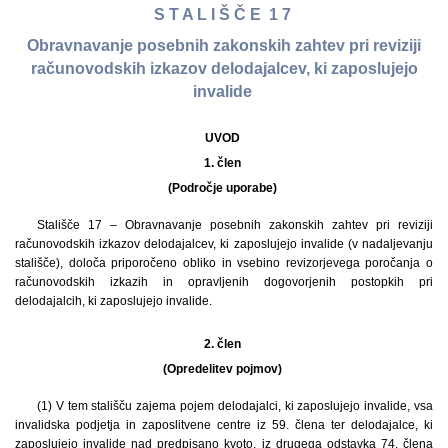
S T A L I Š Č E 1 7
Obravnavanje posebnih zakonskih zahtev pri reviziji
računovodskih izkazov delodajalcev, ki zaposlujejo
invalide
UVOD
1. člen
(Področje uporabe)
Stališče 17 – Obravnavanje posebnih zakonskih zahtev pri reviziji
računovodskih izkazov delodajalcev, ki zaposlujejo invalide (v nadaljevanju
stališče), določa priporočeno obliko in vsebino revizorjevega poročanja o
računovodskih izkazih in opravljenih dogovorjenih postopkih pri
delodajalcih, ki zaposlujejo invalide.
2. člen
(Opredelitev pojmov)
(1) V tem stališču zajema pojem delodajalci, ki zaposlujejo invalide, vsa
invalidska podjetja in zaposlitvene centre iz 59. člena ter delodajalce, ki
zaposlujejo invalide nad predpisano kvoto, iz drugega odstavka 74. člena