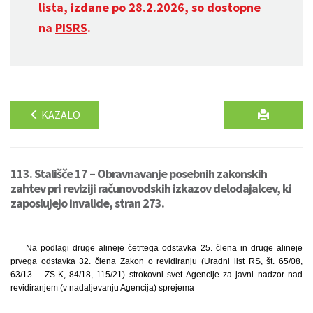
lista, izdane po 28.2.2026, so dostopne
na
PISRS
.
KAZALO
113. Stališče 17 – Obravnavanje posebnih zakonskih
zahtev pri reviziji računovodskih izkazov delodajalcev, ki
zaposlujejo invalide, stran 273.
Na podlagi druge alineje četrtega odstavka 25. člena in druge alineje
prvega odstavka 32. člena Zakon o revidiranju (Uradni list RS, št. 65/08,
63/13 – ZS-K, 84/18, 115/21) strokovni svet Agencije za javni nadzor nad
revidiranjem (v nadaljevanju Agencija) sprejema