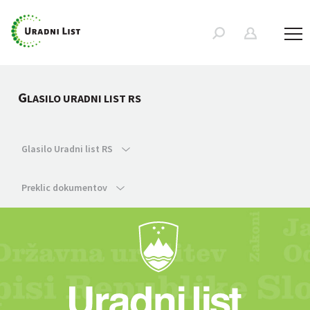
G
LASILO URADNI LIST RS
Glasilo Uradni list RS
Preklic dokumentov