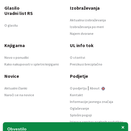
Glasilo
Izobraževanja
Uradni list RS
Aktualna izobraževanja
O glasilu
Izobraževanja po meri
Najem dvorane
Knjigarna
UL info tok
Novo v ponudbi
O storitvi
Kako nakupovati v spletni knjigarni
Preizkusi brezplačno
Novice
Podjetje
|
Aktualni članki
O podjetju
About
Naroči se na novice
Kontakt
Informacije javnega značaja
Oglaševanje
Splošni pogoji
Izjava o varstvu osebnih podatkov
×
E-dražbe
Obvestilo