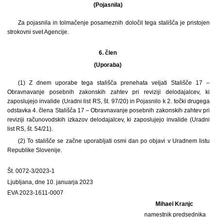
(Pojasnila)
Za pojasnila in tolmačenje posameznih določil tega stališča je pristojen
strokovni svet Agencije.
6. člen
(Uporaba)
(1) Z dnem uporabe tega stališča prenehata veljati Stališče 17 –
Obravnavanje posebnih zakonskih zahtev pri reviziji delodajalcev, ki
zaposlujejo invalide (Uradni list RS, št. 97/20) in Pojasnilo k 2. točki drugega
odstavka 4. člena Stališča 17 – Obravnavanje posebnih zakonskih zahtev pri
reviziji računovodskih izkazov delodajalcev, ki zaposlujejo invalide (Uradni
list RS, št. 54/21).
(2) To stališče se začne uporabljati osmi dan po objavi v Uradnem listu
Republike Slovenije.
Št. 0072-3/2023-1
Ljubljana, dne 10. januarja 2023
EVA 2023-1611-0007
Mihael Kranjc
namestnik predsednika