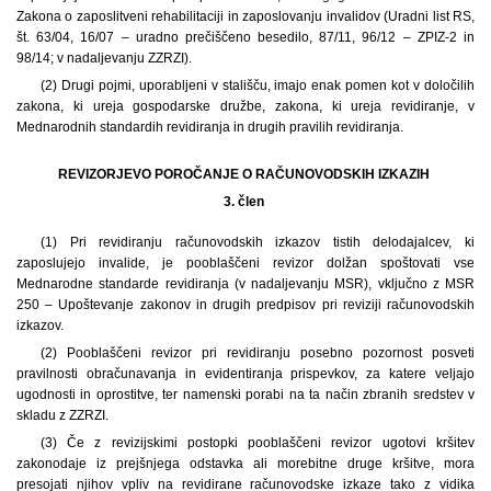
Zakona o zaposlitveni rehabilitaciji in zaposlovanju invalidov (Uradni list RS,
št. 63/04, 16/07 – uradno prečiščeno besedilo, 87/11, 96/12 – ZPIZ-2 in
98/14; v nadaljevanju ZZRZI).
(2) Drugi pojmi, uporabljeni v stališču, imajo enak pomen kot v določilih
zakona, ki ureja gospodarske družbe, zakona, ki ureja revidiranje, v
Mednarodnih standardih revidiranja in drugih pravilih revidiranja.
REVIZORJEVO POROČANJE O RAČUNOVODSKIH IZKAZIH
3. člen
(1) Pri revidiranju računovodskih izkazov tistih delodajalcev, ki
zaposlujejo invalide, je pooblaščeni revizor dolžan spoštovati vse
Mednarodne standarde revidiranja (v nadaljevanju MSR), vključno z MSR
250 – Upoštevanje zakonov in drugih predpisov pri reviziji računovodskih
izkazov.
(2) Pooblaščeni revizor pri revidiranju posebno pozornost posveti
pravilnosti obračunavanja in evidentiranja prispevkov, za katere veljajo
ugodnosti in oprostitve, ter namenski porabi na ta način zbranih sredstev v
skladu z ZZRZI.
(3) Če z revizijskimi postopki pooblaščeni revizor ugotovi kršitev
zakonodaje iz prejšnjega odstavka ali morebitne druge kršitve, mora
presojati njihov vpliv na revidirane računovodske izkaze tako z vidika