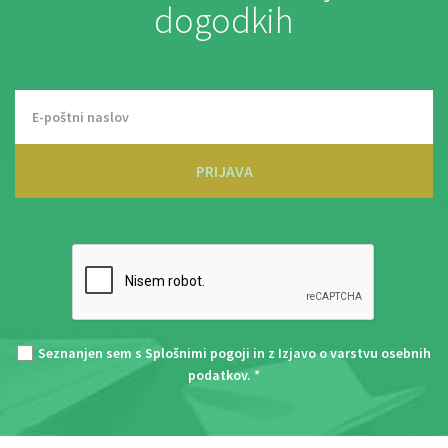
dogodkih
PRIJAVA
Seznanjen sem s
Splošnimi pogoji
in z
Izjavo o varstvu osebnih
podatkov
. *