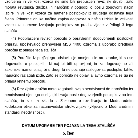
vzorčenja in velikost vzorca ne sme biti prepuščen revizijski družbi, zato
morata revizijska družba in naročnik v pogodbi o poslu dogovoriti način
izbire in velikost vzorca za namene postopkov iz drugega odstavka tega
člena. Primerne oblike načina zapisa dogovora o načinu izbire in velikosti
vzorca za namene izvajanja postopkov so predstavljene v Prilogi 3 tega
stališča.
(4) Pooblaščeni revizor poročilo o opravljenih dogovorjenih postopkih
pripravi, upoštevajoč prenovljeni MSS 4400 oziroma z uporabo predloga
poročila iz priloge tega stališča.
(5) Poročilo iz prejšnjega odstavka je omejeno le na stranke, ki so se
dogovorile o postopkih, ki naj bi bili opravljeni, in za dogovorjene ali
zakonske namene, saj bi si drugi, ki ne poznajo razlogov za postopke, lahko
napačno razlagali izide. Zato se poročilo ne objavlja javno oziroma se ga ne
prilaga letnemu poročilu.
(6) Revizijska družba mora zagotoviti svojo neodvisnost do naročnika ter
neodvisnost njenega osebja, ki izvaja posle dogovorjenih postopkov po tem
stališču, in sicer v skladu z Zakonom o revidiranju in Mednarodnim
kodeksom etike za računovodske strokovnjake (vključno z Mednarodnimi
standardi neodvisnosti).
DATUM UPORABE TER POJASNILA TEGA STALIŠČA
5. člen