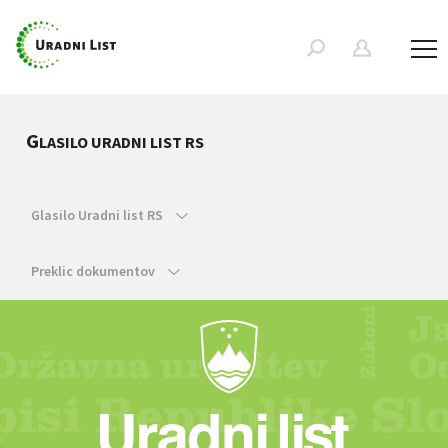
G
LASILO URADNI LIST RS
Glasilo Uradni list RS
Preklic dokumentov