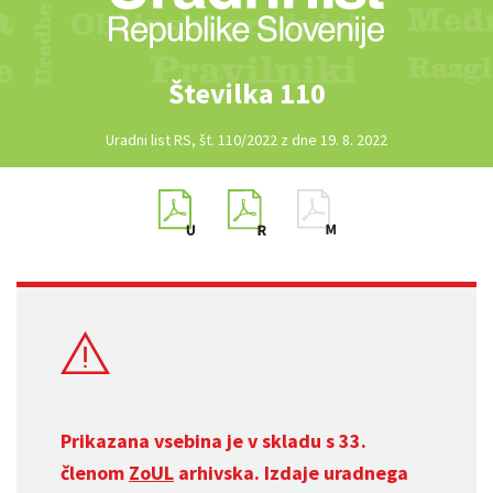
Številka 110
Uradni list RS, št. 110/2022 z dne 19. 8. 2022
Prikazana vsebina je v skladu s 33.
členom
ZoUL
arhivska. Izdaje uradnega