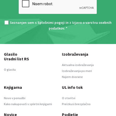
Seznanjen sem s
Splošnimi pogoji
in z
Izjavo o varstvu osebnih
podatkov
. *
Glasilo
Izobraževanja
Uradni list RS
Aktualna izobraževanja
O glasilu
Izobraževanja po meri
Najem dvorane
Knjigarna
UL info tok
Novo v ponudbi
O storitvi
Kako nakupovati v spletni knjigarni
Preizkusi brezplačno
Novice
Podjetje