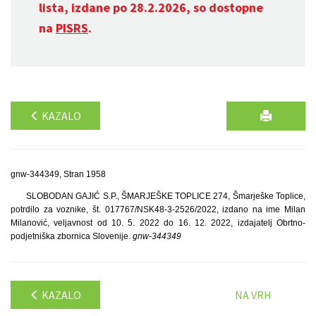
lista, izdane po 28.2.2026, so dostopne
na
PISRS
.
KAZALO
gnw-344349, Stran 1958
SLOBODAN GAJIĆ S.P., ŠMARJEŠKE TOPLICE 274, Šmarješke Toplice,
potrdilo za voznike, št. 017767/NSK48-3-2526/2022, izdano na ime Milan
Milanović, veljavnost od 10. 5. 2022 do 16. 12. 2022, izdajatelj Obrtno-
podjetniška zbornica Slovenije.
gnw-344349
KAZALO
NA VRH