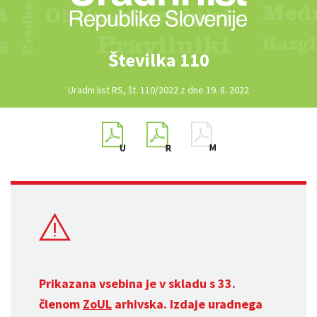
Številka 110
Uradni list RS, št. 110/2022 z dne 19. 8. 2022
Prikazana vsebina je v skladu s 33.
členom
ZoUL
arhivska. Izdaje uradnega