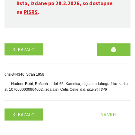
lista, izdane po 28.2.2026, so dostopne
na
PISRS
.
KAZALO
gnz-344346, Stran 1958
Hadner Robi, Rošpoh – del 65, Kamnica, digitalno tahografsko kartico,
št. 1070500030964002, izdajatelj Cetis Celje, d.d.
gnz-344346
KAZALO
NA VRH