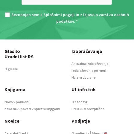
Seznanjen sem s
Splošnimi pogoji
in z
Izjavo o varstvu osebnih
podatkov
. *
Glasilo
Izobraževanja
Uradni list RS
Aktualna izobraževanja
O glasilu
Izobraževanja po meri
Najem dvorane
Knjigarna
UL info tok
Novo v ponudbi
O storitvi
Kako nakupovati v spletni knjigarni
Preizkusi brezplačno
Novice
Podjetje
|
Aktualni članki
O podjetju
About