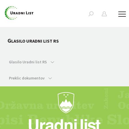
G
LASILO URADNI LIST RS
Glasilo Uradni list RS
Preklic dokumentov