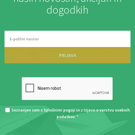
dogodkih
PRIJAVA
Seznanjen sem s
Splošnimi pogoji
in z
Izjavo o varstvu osebnih
podatkov
. *