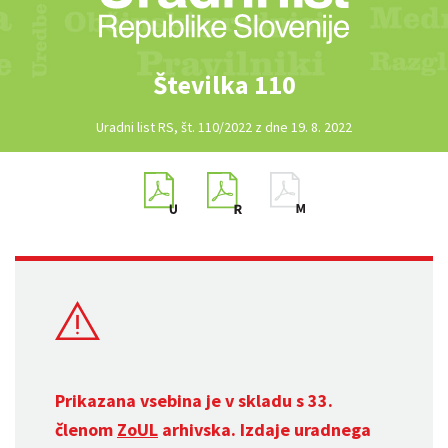
Številka 110
Uradni list RS, št. 110/2022 z dne 19. 8. 2022
Prikazana vsebina je v skladu s 33.
členom
ZoUL
arhivska. Izdaje uradnega