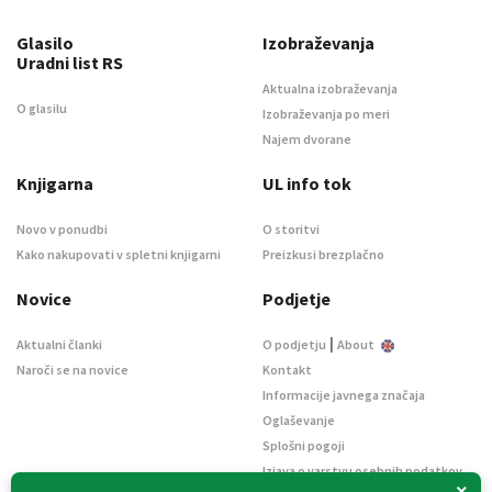
Glasilo
Izobraževanja
Uradni list RS
Aktualna izobraževanja
O glasilu
Izobraževanja po meri
Najem dvorane
Knjigarna
UL info tok
Novo v ponudbi
O storitvi
Kako nakupovati v spletni knjigarni
Preizkusi brezplačno
Novice
Podjetje
|
Aktualni članki
O podjetju
About
Naroči se na novice
Kontakt
Informacije javnega značaja
Oglaševanje
Splošni pogoji
Izjava o varstvu osebnih podatkov