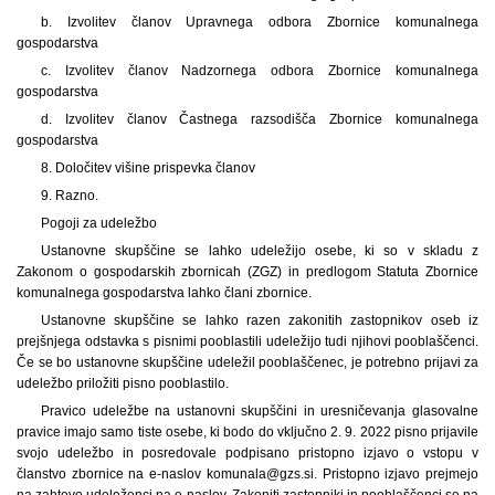
b. Izvolitev članov Upravnega odbora Zbornice komunalnega
gospodarstva
c. Izvolitev članov Nadzornega odbora Zbornice komunalnega
gospodarstva
d. Izvolitev članov Častnega razsodišča Zbornice komunalnega
gospodarstva
8. Določitev višine prispevka članov
9. Razno.
Pogoji za udeležbo
Ustanovne skupščine se lahko udeležijo osebe, ki so v skladu z
Zakonom o gospodarskih zbornicah (ZGZ) in predlogom Statuta Zbornice
komunalnega gospodarstva lahko člani zbornice.
Ustanovne skupščine se lahko razen zakonitih zastopnikov oseb iz
prejšnjega odstavka s pisnimi pooblastili udeležijo tudi njihovi pooblaščenci.
Če se bo ustanovne skupščine udeležil pooblaščenec, je potrebno prijavi za
udeležbo priložiti pisno pooblastilo.
Pravico udeležbe na ustanovni skupščini in uresničevanja glasovalne
pravice imajo samo tiste osebe, ki bodo do vključno 2. 9. 2022 pisno prijavile
svojo udeležbo in posredovale podpisano pristopno izjavo o vstopu v
članstvo zbornice na e-naslov komunala@gzs.si. Pristopno izjavo prejmejo
na zahtevo udeleženci na e-naslov. Zakoniti zastopniki in pooblaščenci se na