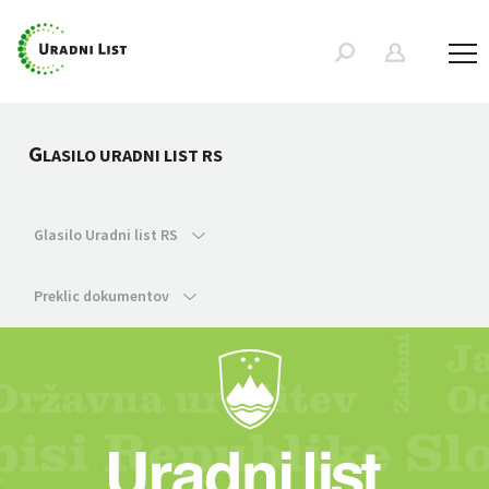
G
LASILO URADNI LIST RS
Glasilo Uradni list RS
Preklic dokumentov