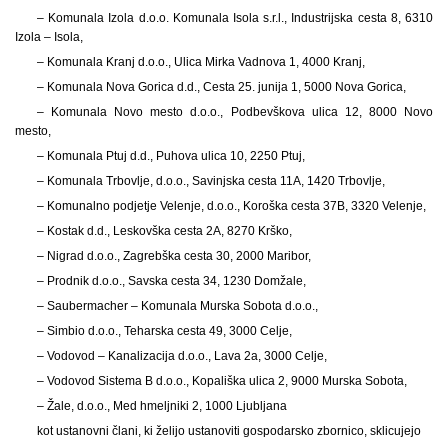
– Komunala Izola d.o.o. Komunala Isola s.r.l., Industrijska cesta 8, 6310
Izola – Isola,
– Komunala Kranj d.o.o., Ulica Mirka Vadnova 1, 4000 Kranj,
– Komunala Nova Gorica d.d., Cesta 25. junija 1, 5000 Nova Gorica,
– Komunala Novo mesto d.o.o., Podbevškova ulica 12, 8000 Novo
mesto,
– Komunala Ptuj d.d., Puhova ulica 10, 2250 Ptuj,
– Komunala Trbovlje, d.o.o., Savinjska cesta 11A, 1420 Trbovlje,
– Komunalno podjetje Velenje, d.o.o., Koroška cesta 37B, 3320 Velenje,
– Kostak d.d., Leskovška cesta 2A, 8270 Krško,
– Nigrad d.o.o., Zagrebška cesta 30, 2000 Maribor,
– Prodnik d.o.o., Savska cesta 34, 1230 Domžale,
– Saubermacher – Komunala Murska Sobota d.o.o.,
– Simbio d.o.o., Teharska cesta 49, 3000 Celje,
– Vodovod – Kanalizacija d.o.o., Lava 2a, 3000 Celje,
– Vodovod Sistema B d.o.o., Kopališka ulica 2, 9000 Murska Sobota,
– Žale, d.o.o., Med hmeljniki 2, 1000 Ljubljana
kot ustanovni člani, ki želijo ustanoviti gospodarsko zbornico, sklicujejo