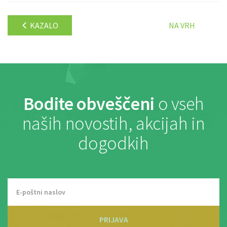
KAZALO
NA VRH
Bodite obveščeni
o vseh
naših novostih, akcijah in
dogodkih
PRIJAVA