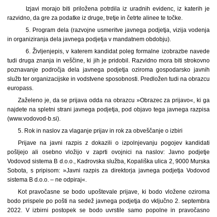
Izjavi morajo biti priložena potrdila iz uradnih evidenc, iz katerih je
razvidno, da gre za podatke iz druge, tretje in četrte alinee te točke.
5. Program dela (razvojne usmeritve javnega podjetja, vizija vodenja
in organiziranja dela javnega podjetja v mandatnem obdobju).
6. Življenjepis, v katerem kandidat poleg formalne izobrazbe navede
tudi druga znanja in veščine, ki jih je pridobil. Razvidno mora biti strokovno
poznavanje področja dela javnega podjetja oziroma gospodarsko javnih
služb ter organizacijske in vodstvene sposobnosti. Predložen tudi na obrazcu
europass.
Zaželeno je, da se prijava odda na obrazcu »Obrazec za prijavo«, ki ga
najdete na spletni strani javnega podjetja, pod objavo tega javnega razpisa
(www.vodovod-b.si).
5. Rok in naslov za vlaganje prijav in rok za obveščanje o izbiri
Prijave na javni razpis z dokazili o izpolnjevanju pogojev kandidati
pošljejo ali osebno vložijo v zaprti ovojnici na naslov: Javno podjetje
Vodovod sistema B d.o.o., Kadrovska služba, Kopališka ulica 2, 9000 Murska
Sobota, s pripisom: »Javni razpis za direktorja javnega podjetja Vodovod
sistema B d.o.o. – ne odpiraj«.
Kot pravočasne se bodo upoštevale prijave, ki bodo vložene oziroma
bodo prispele po pošti na sedež javnega podjetja do vključno 2. septembra
2022. V izbirni postopek se bodo uvrstile samo popolne in pravočasno