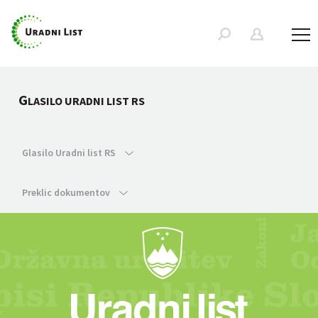
G
LASILO URADNI LIST RS
Glasilo Uradni list RS
Preklic dokumentov