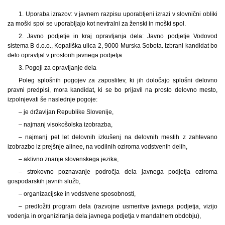
1. Uporaba izrazov: v javnem razpisu uporabljeni izrazi v slovnični obliki
za moški spol se uporabljajo kot nevtralni za ženski in moški spol.
2. Javno podjetje in kraj opravljanja dela: Javno podjetje Vodovod
sistema B d.o.o., Kopališka ulica 2, 9000 Murska Sobota. Izbrani kandidat bo
delo opravljal v prostorih javnega podjetja.
3. Pogoji za opravljanje dela
Poleg splošnih pogojev za zaposlitev, ki jih določajo splošni delovno
pravni predpisi, mora kandidat, ki se bo prijavil na prosto delovno mesto,
izpolnjevati še naslednje pogoje:
– je državljan Republike Slovenije,
– najmanj visokošolska izobrazba,
– najmanj pet let delovnih izkušenj na delovnih mestih z zahtevano
izobrazbo iz prejšnje alinee, na vodilnih oziroma vodstvenih delih,
– aktivno znanje slovenskega jezika,
– strokovno poznavanje področja dela javnega podjetja oziroma
gospodarskih javnih služb,
– organizacijske in vodstvene sposobnosti,
– predložiti program dela (razvojne usmeritve javnega podjetja, vizijo
vodenja in organiziranja dela javnega podjetja v mandatnem obdobju),