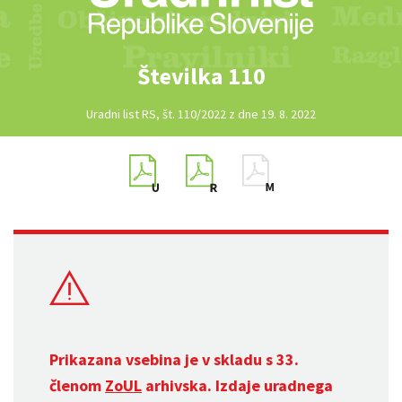
Številka 110
Uradni list RS, št. 110/2022 z dne 19. 8. 2022
Prikazana vsebina je v skladu s 33.
členom
ZoUL
arhivska. Izdaje uradnega