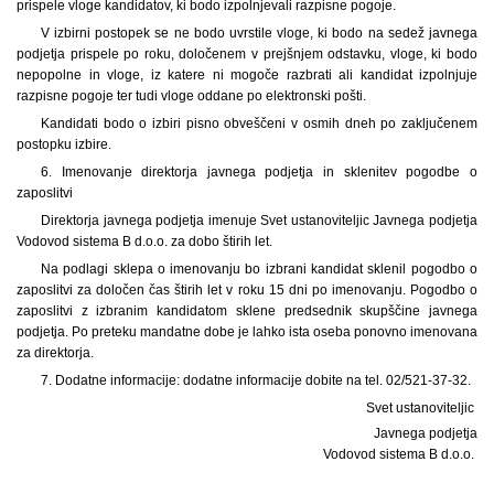
prispele vloge kandidatov, ki bodo izpolnjevali razpisne pogoje.
V izbirni postopek se ne bodo uvrstile vloge, ki bodo na sedež javnega
podjetja prispele po roku, določenem v prejšnjem odstavku, vloge, ki bodo
nepopolne in vloge, iz katere ni mogoče razbrati ali kandidat izpolnjuje
razpisne pogoje ter tudi vloge oddane po elektronski pošti.
Kandidati bodo o izbiri pisno obveščeni v osmih dneh po zaključenem
postopku izbire.
6. Imenovanje direktorja javnega podjetja in sklenitev pogodbe o
zaposlitvi
Direktorja javnega podjetja imenuje Svet ustanoviteljic Javnega podjetja
Vodovod sistema B d.o.o. za dobo štirih let.
Na podlagi sklepa o imenovanju bo izbrani kandidat sklenil pogodbo o
zaposlitvi za določen čas štirih let v roku 15 dni po imenovanju. Pogodbo o
zaposlitvi z izbranim kandidatom sklene predsednik skupščine javnega
podjetja. Po preteku mandatne dobe je lahko ista oseba ponovno imenovana
za direktorja.
7. Dodatne informacije: dodatne informacije dobite na tel. 02/521-37-32.
Svet ustanoviteljic
Javnega podjetja
Vodovod sistema B d.o.o.