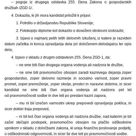
– pogoje iz drugega odstavka 255. člena Zakona o gospodarskih
družbah /ZGD-1/.
4. Dokazila, ki jih mora kandidat priložiti k prijavi:
1. Potrdilo o državljanstvu Republike Slovenije;
2. Fotokopijo diplome kot dokazilo o doseženi strokovni izobrazbi;
3. Izjavo o najmanj petih letih delovnih izkušenj, iz katere je razviden
datum začetka in konca opravljanja dela pri določenem delodajalcu ter opis
dela;
4. Izjavo v skladu z drugim odstavkom 255
. člena ZGD-1, da:
– ne sme biti član drugega organa vodenja ali nadzora te družbe,
– ne sme biti pravnomočno obsojen zaradi kaznivega dejanja zoper
gospodarstvo, zoper delovno razmerje in socialno varnost, zoper pravni
promet, zoper premoženje, zoper okolje, prostor in naravne dobrine, in sicer
kandidat ne sme biti član organa vodenja ali nadzora pet let
od pravnomočnosti sodbe in dve leti po prestani kazni zapora,
– mu ni bil izrečen varnostni ukrep prepovedi opravljanja poklica, in
sicer dokler traja prepoved,
– ni bil kot član organa vodenja ali nadzora družbe, nad katerim je bil
začet stečajni postopek, pravnomočno obsojen na plačilo odškodnine
upnikom v skladu z določbami zakona, ki ureja finančno poslovanje podjetij,
o odškodninski odgovornosti, in sicer še dve leti po pravnomočnosti sodbe.