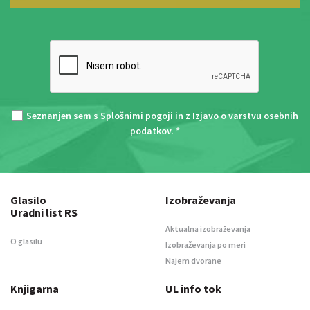
Seznanjen sem s
Splošnimi pogoji
in z
Izjavo o varstvu osebnih
podatkov
. *
Glasilo
Izobraževanja
Uradni list RS
Aktualna izobraževanja
O glasilu
Izobraževanja po meri
Najem dvorane
Knjigarna
UL info tok