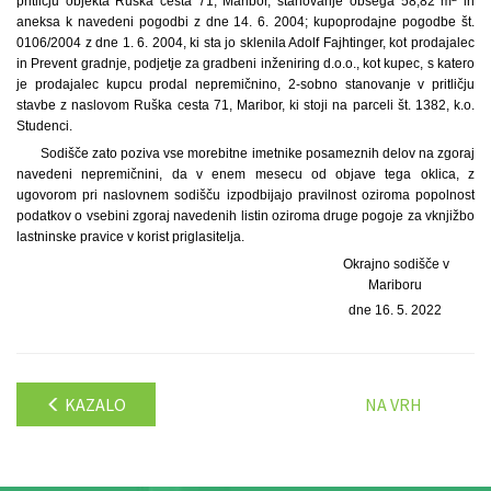
pritličju objekta Ruška cesta 71, Maribor, stanovanje obsega 58,82 m
in
aneksa k navedeni pogodbi z dne 14. 6. 2004; kupoprodajne pogodbe št.
0106/2004 z dne 1. 6. 2004, ki sta jo sklenila Adolf Fajhtinger, kot prodajalec
in Prevent gradnje, podjetje za gradbeni inženiring d.o.o., kot kupec, s katero
je prodajalec kupcu prodal nepremičnino, 2-sobno stanovanje v pritličju
stavbe z naslovom Ruška cesta 71, Maribor, ki stoji na parceli št. 1382, k.o.
Studenci.
Sodišče zato poziva vse morebitne imetnike posameznih delov na zgoraj
navedeni nepremičnini, da v enem mesecu od objave tega oklica, z
ugovorom pri naslovnem sodišču izpodbijajo pravilnost oziroma popolnost
podatkov o vsebini zgoraj navedenih listin oziroma druge pogoje za vknjižbo
lastninske pravice v korist priglasitelja.
Okrajno sodišče v
Mariboru
dne 16. 5. 2022
KAZALO
NA VRH