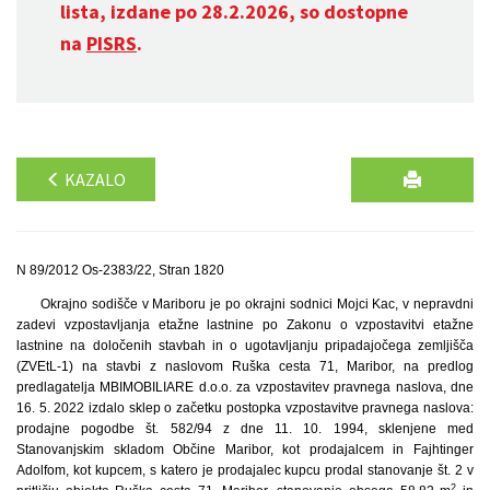
lista, izdane po 28.2.2026, so dostopne
na
PISRS
.
KAZALO
N 89/2012 Os-2383/22, Stran 1820
Okrajno sodišče v Mariboru je po okrajni sodnici Mojci Kac, v nepravdni
zadevi vzpostavljanja etažne lastnine po Zakonu o vzpostavitvi etažne
lastnine na določenih stavbah in o ugotavljanju pripadajočega zemljišča
(ZVEtL-1) na stavbi z naslovom Ruška cesta 71, Maribor, na predlog
predlagatelja MBIMOBILIARE d.o.o. za vzpostavitev pravnega naslova, dne
16. 5. 2022 izdalo sklep o začetku postopka vzpostavitve pravnega naslova:
prodajne pogodbe št. 582/94 z dne 11. 10. 1994, sklenjene med
Stanovanjskim skladom Občine Maribor, kot prodajalcem in Fajhtinger
Adolfom, kot kupcem, s katero je prodajalec kupcu prodal stanovanje št. 2 v
2