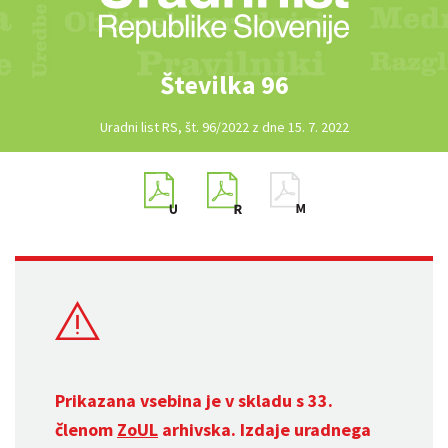
Številka 96
Uradni list RS, št. 96/2022 z dne 15. 7. 2022
Prikazana vsebina je v skladu s 33.
členom
ZoUL
arhivska. Izdaje uradnega