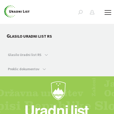
G
LASILO URADNI LIST RS
Glasilo Uradni list RS
Preklic dokumentov