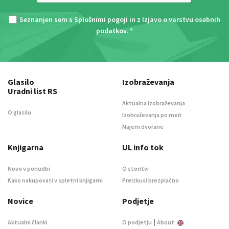
Seznanjen sem s
Splošnimi pogoji
in z
Izjavo o varstvu osebnih
podatkov
. *
Glasilo
Izobraževanja
Uradni list RS
Aktualna izobraževanja
O glasilu
Izobraževanja po meri
Najem dvorane
Knjigarna
UL info tok
Novo v ponudbi
O storitvi
Kako nakupovati v spletni knjigarni
Preizkusi brezplačno
Novice
Podjetje
|
Aktualni članki
O podjetju
About