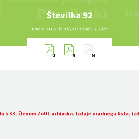
Številka 92
Uradni list RS, št. 92/2022 z dne 8. 7. 2022
du s 33. členom
ZoUL
arhivska. Izdaje uradnega lista, iz