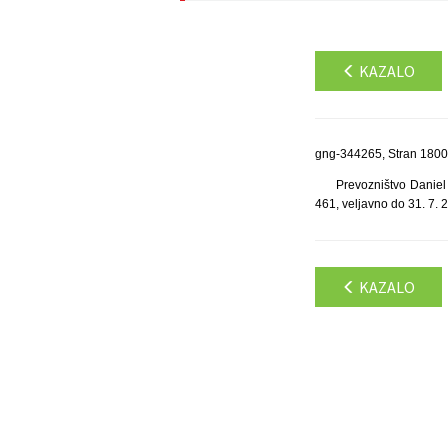
KAZALO
gng-344265, Stran 1800
Prevozništvo Daniel 
461, veljavno do 31. 7. 
KAZALO