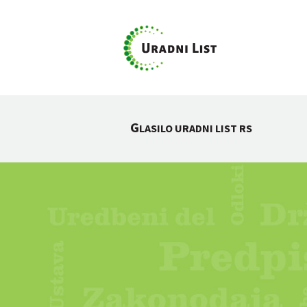
G
LASILO URADNI LIST RS