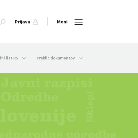
Prijava
Meni
dni list RS
Preklic dokumentov