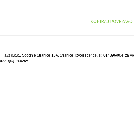
KOPIRAJ POVEZAVO
Fijavž d.o.o., Spodnje Stranice 16A, Stranice, izvod licence, št. 014896/004, za v
2022.
gng-344265