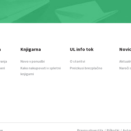
a
Knjigarna
UL info tok
Novi
vanja
Novo v ponudbi
O storitvi
Aktualn
meri
Kako nakupovati v spletni
Preizkusi brezplačno
Naroči 
knjigarni
ne.
Pravna obvestila
/
Piškotki
/ Avtor