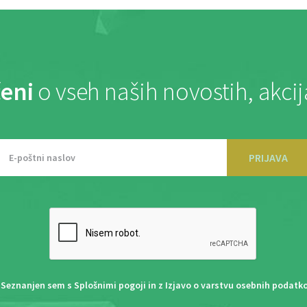
eni
o vseh naših novostih, akci
PRIJAVA
Seznanjen sem s
Splošnimi pogoji
in z
Izjavo o varstvu osebnih podatk