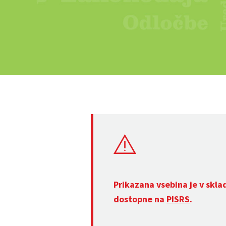
Prikazana vsebina je v skla
dostopne na
PISRS
.