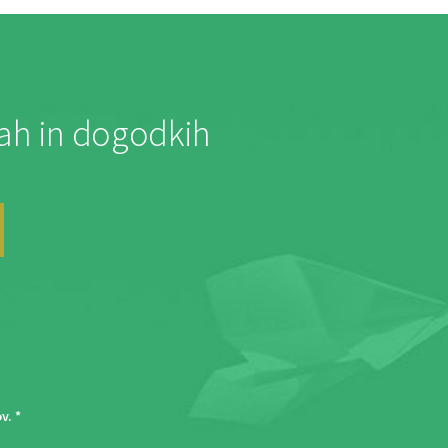
jah in dogodkih
ov
. *