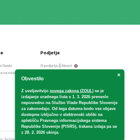
ce
Podjetje
|
i članki
O podjetju
About
se na novice
Kontakt
×
Obvestilo
Informacije javnega
značaja
Z uveljavitvijo
novega zakona (ZOUL)
se je
Oglaševanje
izdajanje uradnega lista s 1. 3. 2026 preneslo
Splošni pogoji
neposredno
na Službo Vlade Republike Slovenije
Izjava o varstvu osebnih
za zakonodajo
. Od tega datuma bodo vse objave
podatkov
dostopne izključno v elektronski obliki na
spletišču Pravnega informacijskega sistema
E-dražbe
Republike Slovenije (PISRS), tiskana izdaja pa se
z 28. 2. 2026 ukinja.
ji:
TriTim spletna agencija
v sodelovanju z 2Mobile