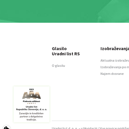
Glasilo
Izobraževanj
Uradni list RS
Aktualna izobraže
O glasilu
Izobraževanja po 
Najem dvorane
Uradni list d. o. o. – v likvidaciji / Vse pravice pridrža