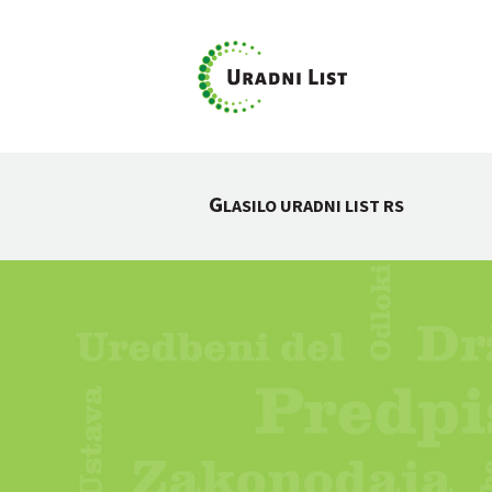
G
LASILO URADNI LIST RS