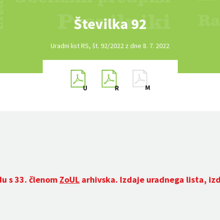
Številka 92
Uradni list RS, št. 92/2022 z dne 8. 7. 2022
du s 33. členom
ZoUL
arhivska. Izdaje uradnega lista, iz