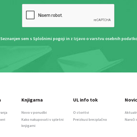
Seznanjen sem s
Splošnimi pogoji
in z
Izjavo o varstvu osebnih podatk
a
Knjigarna
UL info tok
Novi
vanja
Novo v ponudbi
O storitvi
Aktualn
meri
Kako nakupovati v spletni
Preizkusi brezplačno
Naroči 
knjigarni