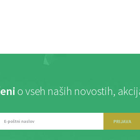
eni
o vseh naših novostih, akci
PRIJAVA