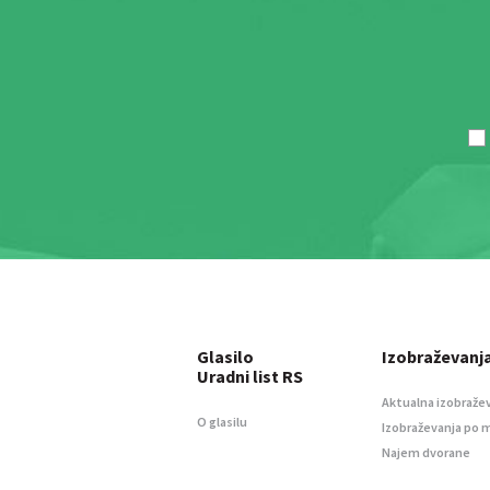
Glasilo
Izobraževanj
Uradni list RS
Aktualna izobraže
O glasilu
Izobraževanja po 
Najem dvorane