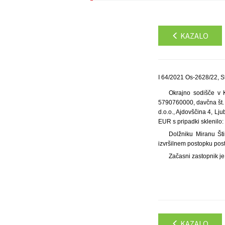
KAZALO
I 64/2021 Os-2628/22, S
Okrajno sodišče v K
5790760000, davčna št. 
d.o.o., Ajdovščina 4, Lj
EUR s pripadki sklenilo:
Dolžniku Miranu Št
izvršilnem postopku post
Začasni zastopnik je
KAZALO