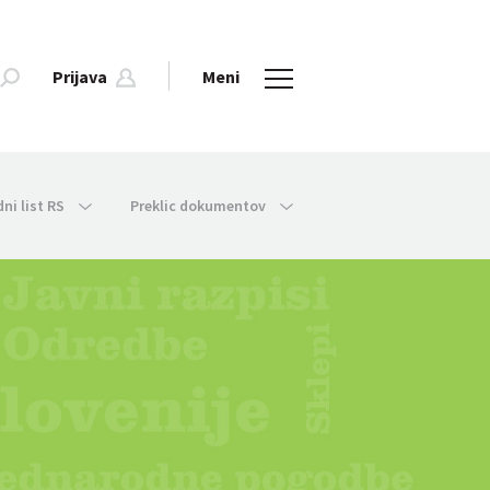
Prijava
Meni
dni list RS
Preklic dokumentov