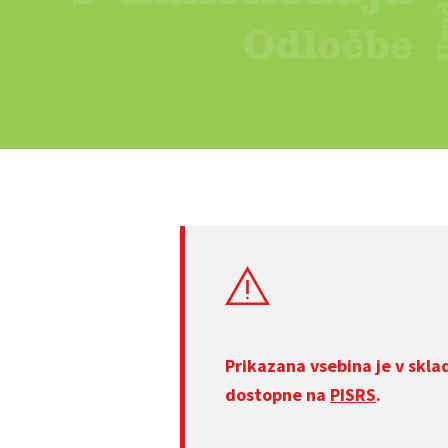
Prikazana vsebina je v skla
dostopne na
PISRS
.