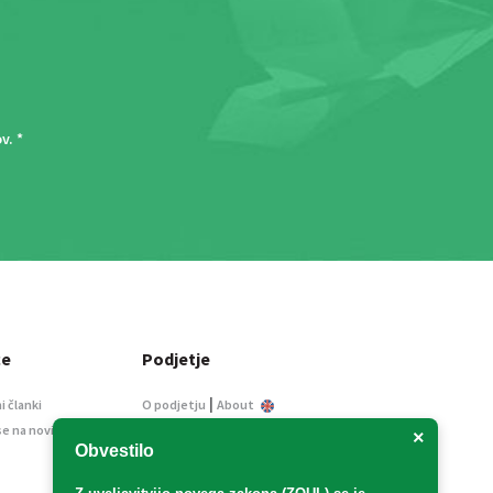
ov
. *
ce
Podjetje
|
i članki
O podjetju
About
se na novice
Kontakt
×
Obvestilo
Informacije javnega
značaja