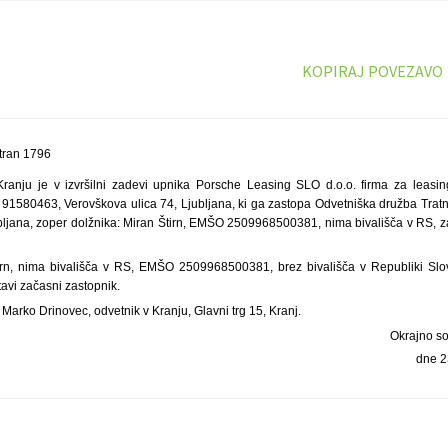
KOPIRAJ POVEZAVO
tran 1796
ranju je v izvršilni zadevi upnika Porsche Leasing SLO d.o.o. firma za leasing
91580463, Verovškova ulica 74, Ljubljana, ki ga zastopa Odvetniška družba Tratni
ubljana, zoper dolžnika: Miran Štirn, EMŠO 2509968500381, nima bivališča v RS, z
irn, nima bivališča v RS, EMŠO 2509968500381, brez bivališča v Republiki Slo
avi začasni zastopnik.
 Marko Drinovec, odvetnik v Kranju, Glavni trg 15, Kranj.
Okrajno s
dne 2