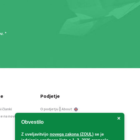
ov
. *
ce
Podjetje
|
i članki
O podjetju
About
se na novice
Kontakt
×
Obvestilo
Informacije javnega
značaja
Z uveljavitvijo
novega zakona (ZOUL)
se je
Oglaševanje