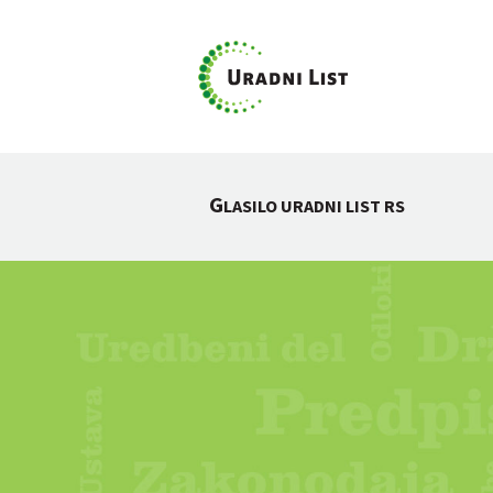
G
LASILO URADNI LIST RS