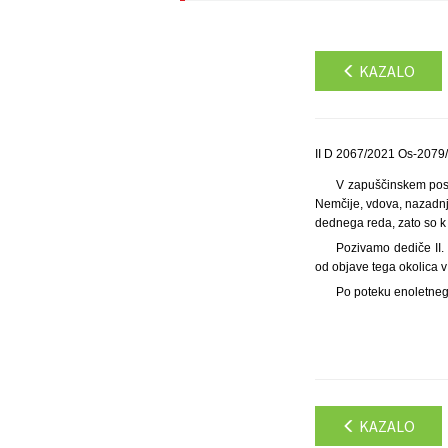
KAZALO
II D 2067/2021 Os-2079/
V zapuščinskem posto
Nemčije, vdova, nazadnje
dednega reda, zato so k 
Pozivamo dediče II. 
od objave tega okolica 
Po poteku enoletneg
KAZALO