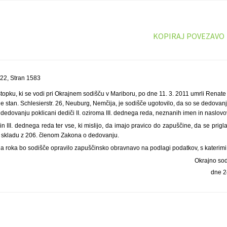
KOPIRAJ POVEZAVO
22, Stran 1583
pku, ki se vodi pri Okrajnem sodišču v Mariboru, po dne 11. 3. 2011 umrli Renate Or
 stan. Schlesierstr. 26, Neuburg, Nemčija, je sodišče ugotovilo, da so se dedovanju
dedovanju poklicani dediči II. oziroma III. dednega reda, neznanih imen in naslovo
in III. dednega reda ter vse, ki mislijo, da imajo pravico do zapuščine, da se prigl
v skladu z 206. členom Zakona o dedovanju.
a roka bo sodišče opravilo zapuščinsko obravnavo na podlagi podatkov, s katerimi
Okrajno so
dne 2