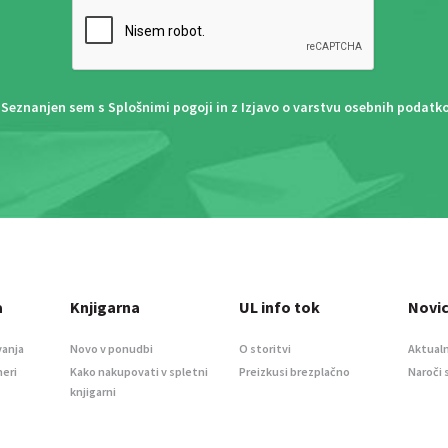
Seznanjen sem s
Splošnimi pogoji
in z
Izjavo o varstvu osebnih podatk
a
Knjigarna
UL info tok
Novi
vanja
Novo v ponudbi
O storitvi
Aktualn
meri
Kako nakupovati v spletni
Preizkusi brezplačno
Naroči 
knjigarni