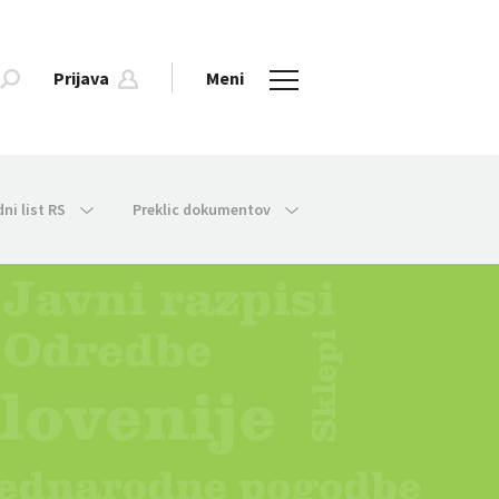
Prijava
Meni
dni list RS
Preklic dokumentov