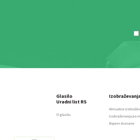
Glasilo
Izobraževanj
Uradni list RS
Aktualna izobraže
O glasilu
Izobraževanja po 
Najem dvorane