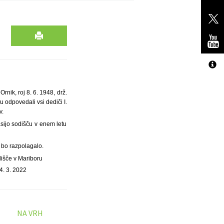
nik, roj 8. 6. 1948, drž.
 odpovedali vsi dediči I.
v.
asijo sodišču v enem letu
 bo razpolagalo.
dišče v Mariboru
4. 3. 2022
NA VRH