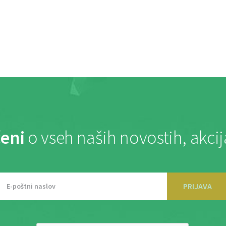
eni
o vseh naših novostih, akci
PRIJAVA