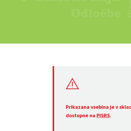
Prikazana vsebina je v skla
dostopne na
PISRS
.