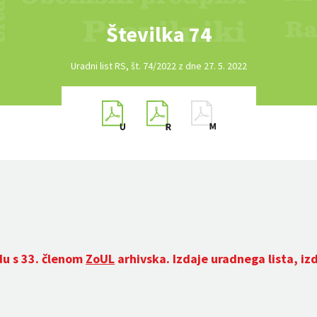
Številka 74
Uradni list RS, št. 74/2022 z dne 27. 5. 2022
du s 33. členom
ZoUL
arhivska. Izdaje uradnega lista, iz