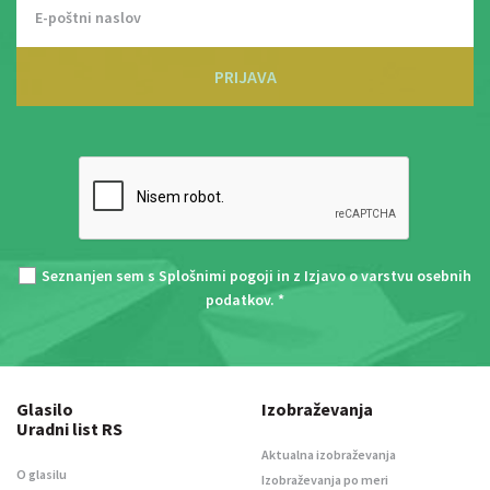
PRIJAVA
Seznanjen sem s
Splošnimi pogoji
in z
Izjavo o varstvu osebnih
podatkov
. *
Glasilo
Izobraževanja
Uradni list RS
Aktualna izobraževanja
O glasilu
Izobraževanja po meri