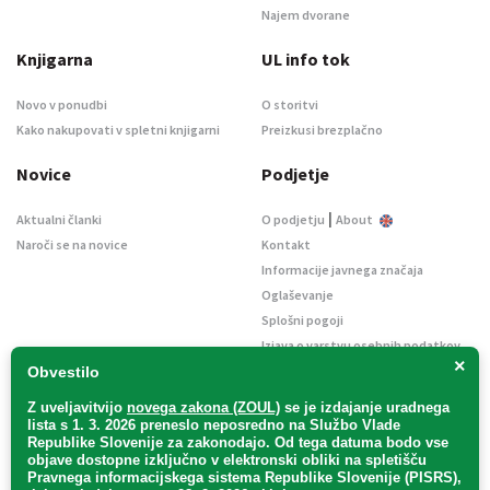
Najem dvorane
Knjigarna
UL info tok
Novo v ponudbi
O storitvi
Kako nakupovati v spletni knjigarni
Preizkusi brezplačno
Novice
Podjetje
|
Aktualni članki
O podjetju
About
Naroči se na novice
Kontakt
Informacije javnega značaja
Oglaševanje
Splošni pogoji
Izjava o varstvu osebnih podatkov
×
E-dražbe
Obvestilo
Z uveljavitvijo
novega zakona (ZOUL)
se je
izdajanje uradnega
lista s 1. 3. 2026 preneslo
neposredno
na Službo Vlade
Republike Slovenije za zakonodajo
. Od tega datuma bodo vse
objave dostopne izključno v elektronski obliki na spletišču
Pravnega informacijskega sistema Republike Slovenije (PISRS),
Uradni list d. o. o. – v likvidaciji / Vse pravice pridržane.