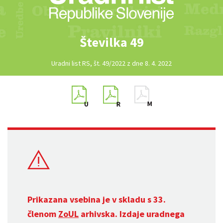
Številka 49
Uradni list RS, št. 49/2022 z dne 8. 4. 2022
Prikazana vsebina je v skladu s 33.
členom
ZoUL
arhivska. Izdaje uradnega