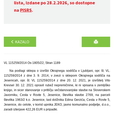
lista, izdane po 28.2.2026, so dostopne
na
PISRS
.
KAZALO
VL 115259/2014 Os-1805/22, Stran 1189
Na podlagi sklepa o izvršbi Okrajnega sodišča v Ljubljani, opr. št. VL.
115259/2014 z dne 3. 9. 2014, v zvezi s sklepom Okrajnega sodišča na
Jesenicah, opr. št. VL 115259/2014 z dne 20. 12. 2021, je izvršitelj Vito
Krevsel 30. 12. 2021 opravil rubež nepremičnine, ki ni vpisana v zemljiško
knjigo, in sicer stanovanje v pritličju večstanovanjske stavbe na Slovenskem
Javorniku, Cesta v Rovte 5, Jesenice, številka stavbe 2769, na parceli
številka 1963/2 k.o. Jesenice, last dolžnika Edina Gerzića, Cesta v Rovte 5,
Jesenice, do celote, v korist upnika JEKO, javno komunalno podjetje, d.o.o.,
zaradi izterjave 422,26 EUR s pripadki.