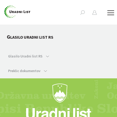
G
LASILO URADNI LIST RS
Glasilo Uradni list RS
Preklic dokumentov