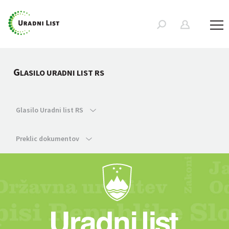
G
LASILO URADNI LIST RS
Glasilo Uradni list RS
Preklic dokumentov