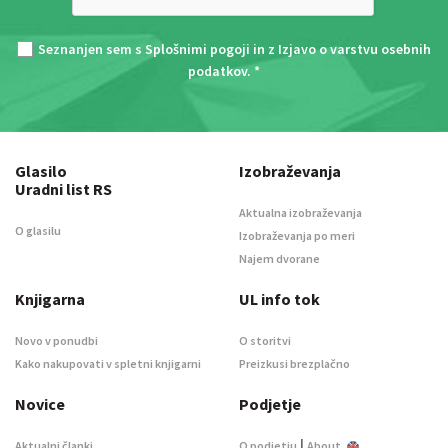
Seznanjen sem s
Splošnimi pogoji
in z
Izjavo o varstvu osebnih
podatkov
. *
Glasilo
Izobraževanja
Uradni list RS
Aktualna izobraževanja
O glasilu
Izobraževanja po meri
Najem dvorane
Knjigarna
UL info tok
Novo v ponudbi
O storitvi
Kako nakupovati v spletni knjigarni
Preizkusi brezplačno
Novice
Podjetje
|
Aktualni članki
O podjetju
About