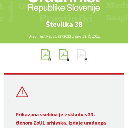
Številka 38
Uradni list RS, št. 38/2022 z dne 18. 3. 2022
Prikazana vsebina je v skladu s 33.
členom
ZoUL
arhivska. Izdaje uradnega