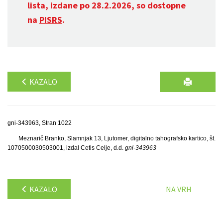
lista, izdane po 28.2.2026, so dostopne
na
PISRS
.
KAZALO
gni-343963, Stran 1022
Meznarič Branko, Slamnjak 13, Ljutomer, digitalno tahografsko kartico, št.
1070500030503001, izdal Cetis Celje, d.d.
gni-343963
KAZALO
NA VRH