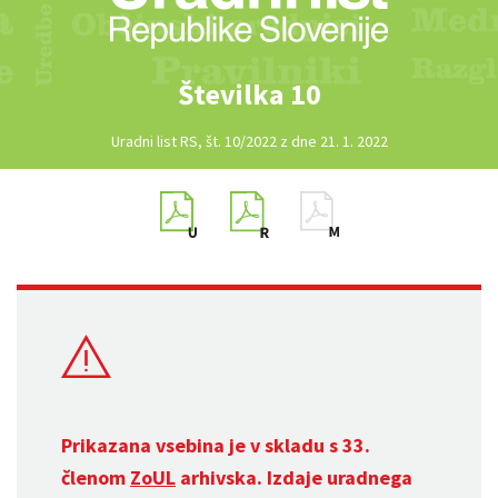
Številka 10
Uradni list RS, št. 10/2022 z dne 21. 1. 2022
Prikazana vsebina je v skladu s 33.
členom
ZoUL
arhivska. Izdaje uradnega