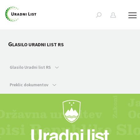
G
LASILO URADNI LIST RS
Glasilo Uradni list RS
Preklic dokumentov