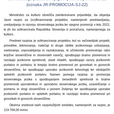
(oznaka JR-PROMOCIJA-SJ-22)
Ministrstvo za kulturo obvešča zainteresirane prijavitelje, da objavlja
Javni razpis za (so)financiranje projektov, namenjenih predstavljanju,
uveljavljanju in razvoju slovenskega jezika ter njegovi promociji v letu 2022,
ki jih bo sofinancirala Republika Slovenija iz proračuna, namenjenega za
kulturo.
Predmet razpisa je sofinanciranje projektov, kot so večmedijski projekti,
prireditve, tekmovanja, natečaji in druge oblike jezikovnega ustvarjanja,
svetovanja, usposabljanja in raziskovanja, ki učinkovito promovirajo rabo
knjižne slovenščine in slovenskih narečij, spodbujajo bralno pismenost in
razvijajo jezikovne spretnosti, zlasti mladih, spodbujajo razvoj jezikovnih
portalov in portalov, ki krepijo bralno pismenost pri govorkah in govorcih
slovenščine, ter spodbujajo uporabo jezikovnih tehnologij ter obstoječih
spletnih jezikovnih portalov. Namen javnega razpisa je promocija
slovenskega jezika s spodbujanjem besedilnih spretnosti in bralne
pismenosti uporabnikov in uporabnic slovenskega jezika, ozaveščanje o
pomenu in vlogi slovenščine v javnem življenju ter spodbujanje uporabe
jezikovnih portalov in spletnih portalov, ki razvijajo bralno pismenost pri
govorkah in govorcih slovenščine.
Okvirna vrednost vseh razpoložljivih sredstev, namenjenih za razpis, je
119.768,00 evrov.