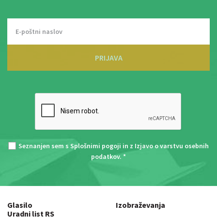
PRIJAVA
Seznanjen sem s
Splošnimi pogoji
in z
Izjavo o varstvu osebnih
podatkov
. *
Glasilo
Izobraževanja
Uradni list RS