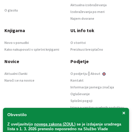
Aktualna izobraževanja
O glasilu
Izobraževanja po meri
Najem dvorane
Knjigarna
UL info tok
Novo v ponudbi
O storitvi
Kako nakupovati v spletni knjigarni
Preizkusi brezplačno
Novice
Podjetje
|
Aktualni članki
O podjetju
About
Naroči se na novice
Kontakt
Informacije javnega značaja
Oglaševanje
Splošni pogoji
Izjava o varstvu osebnih podatkov
×
E-dražbe
Obvestilo
Z uveljavitvijo
novega zakona (ZOUL)
se je
izdajanje uradnega
lista s 1. 3. 2026 preneslo
neposredno
na Službo Vlade