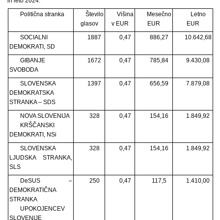
in leto 2024:
Politična stranka
Število
Višina
Mesečno
Letno
glasov
v EUR
EUR
EUR
SOCIALNI
1887
0,47
886,27
10.642,68
DEMOKRATI, SD
GIBANJE
1672
0,47
785,84
9.430,08
SVOBODA
SLOVENSKA
1397
0,47
656,59
7.879,08
DEMOKRATSKA
STRANKA – SDS
NOVA SLOVENIJA
328
0,47
154,16
1.849,92
KRŠČANSKI
DEMOKRATI, NSi
SLOVENSKA
328
0,47
154,16
1.849,92
LJUDSKA STRANKA,
SLS
DeSUS –
250
0,47
117,5
1.410,00
DEMOKRATIČNA
STRANKA
UPOKOJENCEV
SLOVENIJE