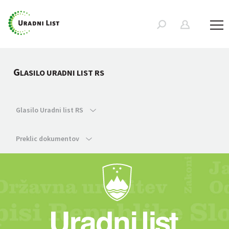
G
LASILO URADNI LIST RS
Glasilo Uradni list RS
Preklic dokumentov