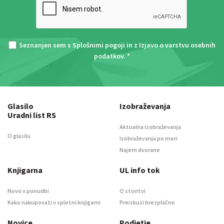
Seznanjen sem s
Splošnimi pogoji
in z
Izjavo o varstvu osebnih
podatkov
. *
Glasilo
Izobraževanja
Uradni list RS
Aktualna izobraževanja
O glasilu
Izobraževanja po meri
Najem dvorane
Knjigarna
UL info tok
Novo v ponudbi
O storitvi
Kako nakupovati v spletni knjigarni
Preizkusi brezplačno
Novice
Podjetje