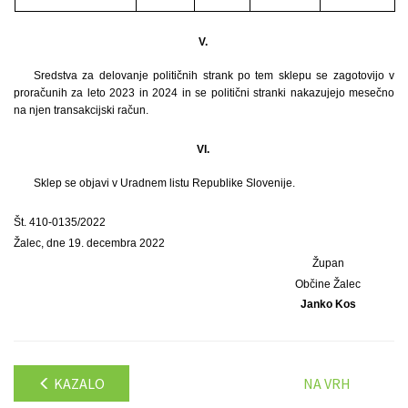
V.
Sredstva za delovanje političnih strank po tem sklepu se zagotovijo v
proračunih za leto 2023 in 2024 in se politični stranki nakazujejo mesečno
na njen transakcijski račun.
VI.
Sklep se objavi v Uradnem listu Republike Slovenije.
Št. 410-0135/2022
Žalec, dne 19. decembra 2022
Župan
Občine Žalec
Janko Kos
KAZALO
NA VRH