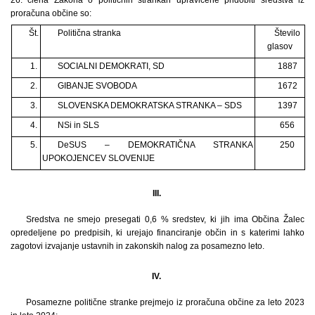
proračuna občine so:
Št.
Politična stranka
Število
glasov
1.
SOCIALNI DEMOKRATI, SD
1887
2.
GIBANJE SVOBODA
1672
3.
SLOVENSKA DEMOKRATSKA STRANKA – SDS
1397
4.
NSi in SLS
656
5.
DeSUS – DEMOKRATIČNA STRANKA
250
UPOKOJENCEV SLOVENIJE
III.
Sredstva ne smejo presegati 0,6 % sredstev, ki jih ima Občina Žalec
opredeljene po predpisih, ki urejajo financiranje občin in s katerimi lahko
zagotovi izvajanje ustavnih in zakonskih nalog za posamezno leto.
IV.
Posamezne politične stranke prejmejo iz proračuna občine za leto 2023