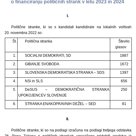
o financiranju političnih strank v letu 2023 in 2024
I.
Politične stranke, ki so s kandidati kandidirale na lokalnih volitvah
20. novembra 2022 so:
Št.
Politična stranka
Število
glasov
1.
SOCIALNI DEMOKRATI, SD
1887
2.
GIBANJE SVOBODA
1672
3.
SLOVENSKA DEMOKRATSKA STRANKA – SDS
1397
4.
NSi in SLS
656
5.
DeSUS – DEMOKRATIČNA STRANKA
250
UPOKOJENCEV SLOVENIJE
6.
STRANKA ENAKOPRAVNIH DEŽEL – SED
81
II.
Politične stranke, ki so na podlagi izračuna na podlagi tretjega odstavka
26. člena Zakona o političnih strankah upravičene pridobiti sredstva iz