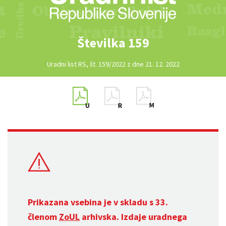
Številka 159
Uradni list RS, št. 159/2022 z dne 21. 12. 2022
Prikazana vsebina je v skladu s 33.
členom
ZoUL
arhivska. Izdaje uradnega