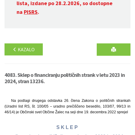
lista, izdane po 28.2.2026, so dostopne
na
PISRS
.
KAZALO
4083. Sklep o financiranju političnih strank v letu 2023 in
2024, stran 13236.
Na podlagi drugega odstavka 26. člena Zakona o političnih strankah
(Uradni list RS, št. 100/05 – uradno prečiščeno besedilo, 103/07, 99/13 in
46/14) je Občinski svet Občine Žalec na seji dne 19. decembra 2022 sprejel
S K L E P