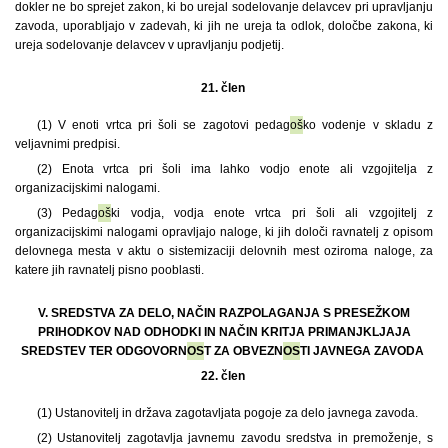
dokler ne bo sprejet zakon, ki bo urejal sodelovanje delavcev pri upravljanju
zavoda, uporabljajo v zadevah, ki jih ne ureja ta odlok, določbe zakona, ki
ureja sodelovanje delavcev v upravljanju podjetij.
21. člen
(1) V enoti vrtca pri šoli se zagotovi pedag
oš
ko vodenje v skladu z
veljavnimi predpisi.
(2) Enota vrtca pri šoli ima lahko vodjo enote ali vzgojitelja z
organizacijskimi nalogami.
(3) Pedag
oš
ki vodja, vodja enote vrtca pri šoli ali vzgojitelj z
organizacijskimi nalogami opravljajo naloge, ki jih določi ravnatelj z opisom
delovnega mesta v aktu o sistemizaciji delovnih mest oziroma naloge, za
katere jih ravnatelj pisno pooblasti.
V. SREDSTVA ZA DELO, NAČIN RAZPOLAGANJA S PRESEŽKOM
PRIHODKOV NAD ODHODKI IN NAČIN KRITJA PRIMANJKLJAJA
SREDSTEV TER ODGOVORN
OS
T ZA OBVEZN
OS
TI JAVNEGA ZAVODA
22. člen
(1) Ustanovitelj in država zagotavljata pogoje za delo javnega zavoda.
(2) Ustanovitelj zagotavlja javnemu zavodu sredstva in premoženje, s