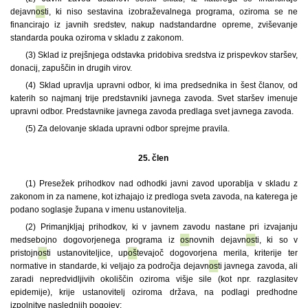
dejavn
os
ti, ki niso sestavina izobraževalnega programa, oziroma se ne
financirajo iz javnih sredstev, nakup nadstandardne opreme, zviševanje
standarda pouka oziroma v skladu z zakonom.
(3) Sklad iz prejšnjega odstavka pridobiva sredstva iz prispevkov staršev,
donacij, zapuščin in drugih virov.
(4) Sklad upravlja upravni odbor, ki ima predsednika in šest članov, od
katerih so najmanj trije predstavniki javnega zavoda. Svet staršev imenuje
upravni odbor. Predstavnike javnega zavoda predlaga svet javnega zavoda.
(5) Za delovanje sklada upravni odbor sprejme pravila.
25. člen
(1) Presežek prihodkov nad odhodki javni zavod uporablja v skladu z
zakonom in za namene, kot izhajajo iz predloga sveta zavoda, na katerega je
podano soglasje župana v imenu ustanovitelja.
(2) Primanjkljaj prihodkov, ki v javnem zavodu nastane pri izvajanju
medsebojno dogovorjenega programa iz
os
novnih dejavn
os
ti, ki so v
pristojn
os
ti ustanoviteljice, up
oš
tevajoč dogovorjena merila, kriterije ter
normative in standarde, ki veljajo za področja dejavn
os
ti javnega zavoda, ali
zaradi nepredvidljivih okoliščin oziroma višje sile (kot npr. razglasitev
epidemije), krije ustanovitelj oziroma država, na podlagi predhodne
izpolnitve naslednjih pogojev: