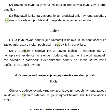
(2) Ravnatelj javnega zavoda zastopa in predstavlja javni zavod brez
omejitev.
(3) Ravnatelj lahko za zastopanje ali predstavljanje javnega zavoda v
p
os
ameznih zadevah pooblasti drugega delavca javnega zavoda.
7. člen
(1) Za javni zavod podpisujejo ravnatelj in delavci, ki so pooblaščeni za
zastopanje, vsak v mejah pooblastil in p
os
lov, ki jih opravljajo.
(2) V odn
os
ih z Upravo RS za javna plačila in Agencijo RS za
javnopravne evidence in storitve podpisujejo za javni zavod ravnatelj,
računovodja in podpisniki z deponiranimi podpisi pri Upravi RS za javna
plačila, ki jih določi ravnatelj.
4.
Območje zadovoljevanja vzgojno-izobraževalnih potreb
8. člen
Območje zadovoljevanja vzgojno-izobraževalnih potreb javnega zavoda
se določi s p
os
ebnim sklepom, ki ga sprejme Občinski svet Mestne občine
Krško.