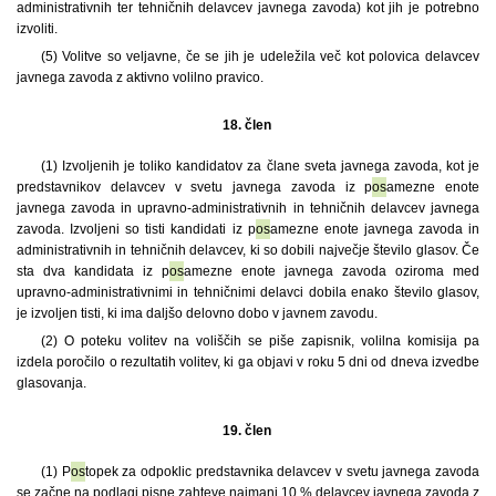
administrativnih ter tehničnih delavcev javnega zavoda) kot jih je potrebno
izvoliti.
(5) Volitve so veljavne, če se jih je udeležila več kot polovica delavcev
javnega zavoda z aktivno volilno pravico.
18. člen
(1) Izvoljenih je toliko kandidatov za člane sveta javnega zavoda, kot je
predstavnikov delavcev v svetu javnega zavoda iz p
os
amezne enote
javnega zavoda in upravno-administrativnih in tehničnih delavcev javnega
zavoda. Izvoljeni so tisti kandidati iz p
os
amezne enote javnega zavoda in
administrativnih in tehničnih delavcev, ki so dobili največje število glasov. Če
sta dva kandidata iz p
os
amezne enote javnega zavoda oziroma med
upravno-administrativnimi in tehničnimi delavci dobila enako število glasov,
je izvoljen tisti, ki ima daljšo delovno dobo v javnem zavodu.
(2) O poteku volitev na voliščih se piše zapisnik, volilna komisija pa
izdela poročilo o rezultatih volitev, ki ga objavi v roku 5 dni od dneva izvedbe
glasovanja.
19. člen
(1) P
os
topek za odpoklic predstavnika delavcev v svetu javnega zavoda
se začne na podlagi pisne zahteve najmanj 10 % delavcev javnega zavoda z