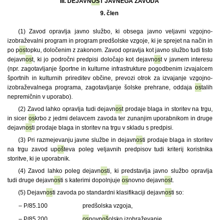
III. DEJAVN
OS
T JAVNEGA ZAVODA
9. člen
(1) Zavod opravlja javno službo, ki obsega javno veljavni vzgojno-
izobraževalni program in program predšolske vzgoje, ki je sprejet na način in
po p
os
topku, določenim z zakonom. Zavod opravlja kot javno službo tudi tisto
dejavn
os
t, ki jo področni predpisi določajo kot dejavn
os
t v javnem interesu
(npr. zagotavljanje športne in kulturne infrastrukture pogodbenim izvajalcem
športnih in kulturnih prireditev občine, prevozi otrok za izvajanje vzgojno-
izobraževalnega programa, zagotavljanje šolske prehrane, oddaja
os
talih
nepremičnin v uporabo).
(2) Zavod lahko opravlja tudi dejavn
os
t prodaje blaga in storitev na trgu,
in sicer
os
krbo z jedmi delavcem zavoda ter zunanjim uporabnikom in druge
dejavn
os
ti prodaje blaga in storitev na trgu v skladu s predpisi.
(3) Pri razmejevanju javne službe in dejavn
os
ti prodaje blaga in storitev
na trgu zavod up
oš
teva poleg veljavnih predpisov tudi kriterij koristnika
storitve, ki je uporabnik.
(4) Zavod lahko poleg dejavn
os
ti, ki predstavlja javno službo opravlja
tudi druge dejavn
os
ti s katerimi dopolnjuje
os
novno dejavn
os
t.
(5) Dejavn
os
ti zavoda po standardni klasifikaciji dejavn
os
ti so:
– P/85.100
predšolska vzgoja,
– P/85.200
os
novn
oš
olsko izobraževanje,