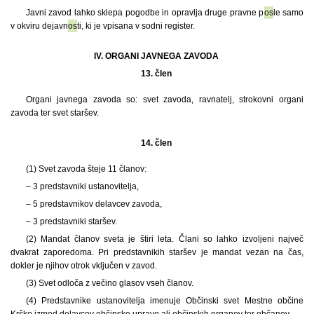
Javni zavod lahko sklepa pogodbe in opravlja druge pravne p
os
le samo
v okviru dejavn
os
ti, ki je vpisana v sodni register.
IV. ORGANI JAVNEGA ZAVODA
13. člen
Organi javnega zavoda so: svet zavoda, ravnatelj, strokovni organi
zavoda ter svet staršev.
14. člen
(1) Svet zavoda šteje 11 članov:
– 3 predstavniki ustanovitelja,
– 5 predstavnikov delavcev zavoda,
– 3 predstavniki staršev.
(2) Mandat članov sveta je štiri leta. Člani so lahko izvoljeni največ
dvakrat zaporedoma. Pri predstavnikih staršev je mandat vezan na čas,
dokler je njihov otrok vključen v zavod.
(3) Svet odloča z večino glasov vseh članov.
(4) Predstavnike ustanovitelja imenuje Občinski svet Mestne občine
Krško izmed delavcev občinske uprave ali občinskih organov ter občanov.