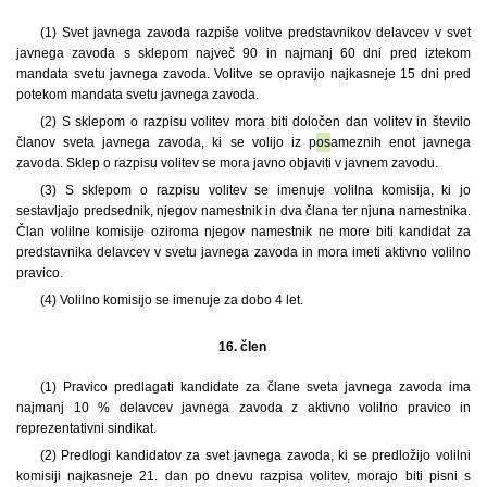
(1) Svet javnega zavoda razpiše volitve predstavnikov delavcev v svet
javnega zavoda s sklepom največ 90 in najmanj 60 dni pred iztekom
mandata svetu javnega zavoda. Volitve se opravijo najkasneje 15 dni pred
potekom mandata svetu javnega zavoda.
(2) S sklepom o razpisu volitev mora biti določen dan volitev in število
članov sveta javnega zavoda, ki se volijo iz p
os
ameznih enot javnega
zavoda. Sklep o razpisu volitev se mora javno objaviti v javnem zavodu.
(3) S sklepom o razpisu volitev se imenuje volilna komisija, ki jo
sestavljajo predsednik, njegov namestnik in dva člana ter njuna namestnika.
Član volilne komisije oziroma njegov namestnik ne more biti kandidat za
predstavnika delavcev v svetu javnega zavoda in mora imeti aktivno volilno
pravico.
(4) Volilno komisijo se imenuje za dobo 4 let.
16. člen
(1) Pravico predlagati kandidate za člane sveta javnega zavoda ima
najmanj 10 % delavcev javnega zavoda z aktivno volilno pravico in
reprezentativni sindikat.
(2) Predlogi kandidatov za svet javnega zavoda, ki se predložijo volilni
komisiji najkasneje 21. dan po dnevu razpisa volitev, morajo biti pisni s