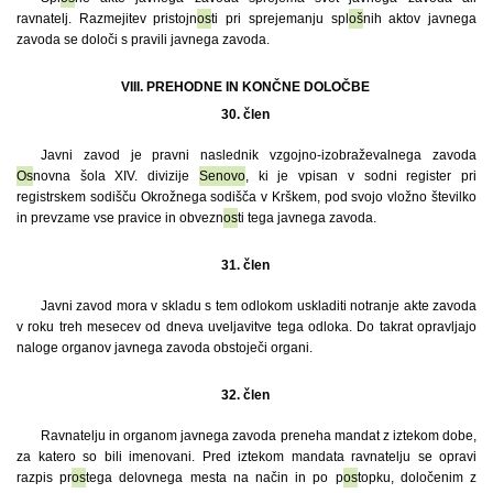
ravnatelj. Razmejitev pristojn
os
ti pri sprejemanju spl
oš
nih aktov javnega
zavoda se določi s pravili javnega zavoda.
VIII. PREHODNE IN KONČNE DOLOČBE
30. člen
Javni zavod je pravni naslednik vzgojno-izobraževalnega zavoda
Os
novna šola XIV. divizije
Senovo
, ki je vpisan v sodni register pri
registrskem sodišču Okrožnega sodišča v Krškem, pod svojo vložno številko
in prevzame vse pravice in obvezn
os
ti tega javnega zavoda.
31. člen
Javni zavod mora v skladu s tem odlokom uskladiti notranje akte zavoda
v roku treh mesecev od dneva uveljavitve tega odloka. Do takrat opravljajo
naloge organov javnega zavoda obstoječi organi.
32. člen
Ravnatelju in organom javnega zavoda preneha mandat z iztekom dobe,
za katero so bili imenovani. Pred iztekom mandata ravnatelju se opravi
razpis pr
os
tega delovnega mesta na način in po p
os
topku, določenim z