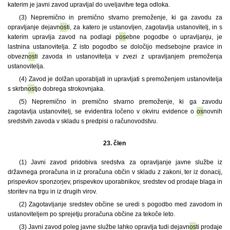
katerim je javni zavod upravljal do uveljavitve tega odloka.
(3) Nepremično in premično stvarno premoženje, ki ga zavodu za
opravljanje dejavn
os
ti, za katero je ustanovljen, zagotavlja ustanovitelj, in s
katerim upravlja zavod na podlagi p
os
ebne pogodbe o upravljanju, je
lastnina ustanovitelja. Z isto pogodbo se določijo medsebojne pravice in
obvezn
os
ti zavoda in ustanovitelja v zvezi z upravljanjem premoženja
ustanovitelja.
(4) Zavod je dolžan uporabljati in upravljati s premoženjem ustanovitelja
s skrbn
os
tjo dobrega strokovnjaka.
(5) Nepremično in premično stvarno premoženje, ki ga zavodu
zagotavlja ustanovitelj, se evidentira ločeno v okviru evidence o
os
novnih
sredstvih zavoda v skladu s predpisi o računovodstvu.
23. člen
(1) Javni zavod pridobiva sredstva za opravljanje javne službe iz
državnega proračuna in iz proračuna občin v skladu z zakoni, ter iz donacij,
prispevkov sponzorjev, prispevkov uporabnikov, sredstev od prodaje blaga in
storitev na trgu in iz drugih virov.
(2) Zagotavljanje sredstev občine se uredi s pogodbo med zavodom in
ustanoviteljem po sprejetju proračuna občine za tekoče leto.
(3) Javni zavod poleg javne službe lahko opravlja tudi dejavn
os
ti prodaje