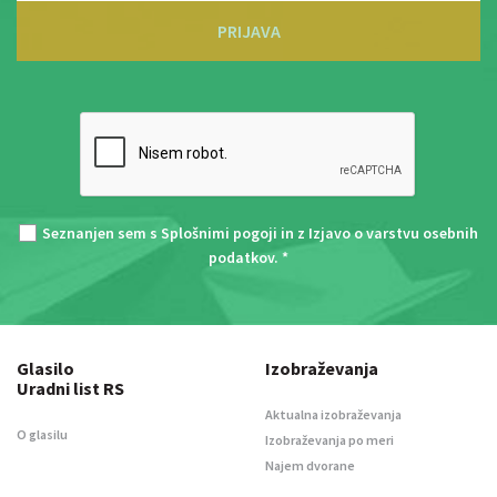
PRIJAVA
Seznanjen sem s
Splošnimi pogoji
in z
Izjavo o varstvu osebnih
podatkov
. *
Glasilo
Izobraževanja
Uradni list RS
Aktualna izobraževanja
O glasilu
Izobraževanja po meri
Najem dvorane