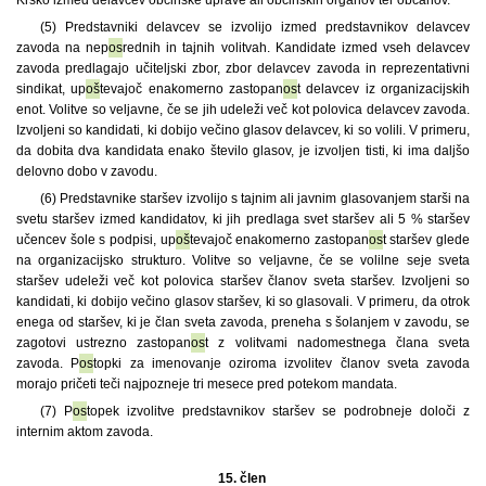
(5) Predstavniki delavcev se izvolijo izmed predstavnikov delavcev
zavoda na nep
os
rednih in tajnih volitvah. Kandidate izmed vseh delavcev
zavoda predlagajo učiteljski zbor, zbor delavcev zavoda in reprezentativni
sindikat, up
oš
tevajoč enakomerno zastopan
os
t delavcev iz organizacijskih
enot. Volitve so veljavne, če se jih udeleži več kot polovica delavcev zavoda.
Izvoljeni so kandidati, ki dobijo večino glasov delavcev, ki so volili. V primeru,
da dobita dva kandidata enako število glasov, je izvoljen tisti, ki ima daljšo
delovno dobo v zavodu.
(6) Predstavnike staršev izvolijo s tajnim ali javnim glasovanjem starši na
svetu staršev izmed kandidatov, ki jih predlaga svet staršev ali 5 % staršev
učencev šole s podpisi, up
oš
tevajoč enakomerno zastopan
os
t staršev glede
na organizacijsko strukturo. Volitve so veljavne, če se volilne seje sveta
staršev udeleži več kot polovica staršev članov sveta staršev. Izvoljeni so
kandidati, ki dobijo večino glasov staršev, ki so glasovali. V primeru, da otrok
enega od staršev, ki je član sveta zavoda, preneha s šolanjem v zavodu, se
zagotovi ustrezno zastopan
os
t z volitvami nadomestnega člana sveta
zavoda. P
os
topki za imenovanje oziroma izvolitev članov sveta zavoda
morajo pričeti teči najpozneje tri mesece pred potekom mandata.
(7) P
os
topek izvolitve predstavnikov staršev se podrobneje določi z
internim aktom zavoda.
15. člen