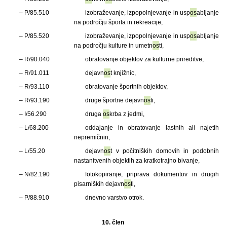
– P/85.510
izobraževanje, izpopolnjevanje in usp
os
abljanje
na področju športa in rekreacije,
– P/85.520
izobraževanje, izpopolnjevanje in usp
os
abljanje
na področju kulture in umetn
os
ti,
– R/90.040
obratovanje objektov za kulturne prireditve,
– R/91.011
dejavn
os
t knjižnic,
– R/93.110
obratovanje športnih objektov,
– R/93.190
druge športne dejavn
os
ti,
– I/56.290
druga
os
krba z jedmi,
– L/68.200
oddajanje in obratovanje lastnih ali najetih
nepremičnin,
– L/55.20
dejavn
os
t v počitniških domovih in podobnih
nastanitvenih objektih za kratkotrajno bivanje,
– N/82.190
fotokopiranje, priprava dokumentov in drugih
pisarniških dejavn
os
ti,
– P/88.910
dnevno varstvo otrok.
10. člen