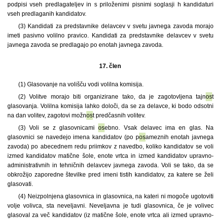
podpisi vseh predlagateljev in s priloženimi pisnimi soglasji h kandidaturi
vseh predlaganih kandidatov.
(3) Kandidati za predstavnike delavcev v svetu javnega zavoda morajo
imeti pasivno volilno pravico. Kandidati za predstavnike delavcev v svetu
javnega zavoda se predlagajo po enotah javnega zavoda.
17. člen
(1) Glasovanje na volišču vodi volilna komisija.
(2) Volitve morajo biti organizirane tako, da je zagotovljena tajn
os
t
glasovanja. Volilna komisija lahko določi, da se za delavce, ki bodo odsotni
na dan volitev, zagotovi možn
os
t predčasnih volitev.
(3) Voli se z glasovnicami
os
ebno. Vsak delavec ima en glas. Na
glasovnici se navedejo imena kandidatov (po p
os
ameznih enotah javnega
zavoda) po abecednem redu priimkov z navedbo, koliko kandidatov se voli
izmed kandidatov matične šole, enote vrtca in izmed kandidatov upravno-
administrativnih in tehničnih delavcev javnega zavoda. Voli se tako, da se
obkrožijo zaporedne številke pred imeni tistih kandidatov, za katere se želi
glasovati.
(4) Neizpolnjena glasovnica in glasovnica, na kateri ni mogoče ugotoviti
volje volivca, sta neveljavni. Neveljavna je tudi glasovnica, če je volivec
glasoval za več kandidatov (iz matične šole, enote vrtca ali izmed upravno-