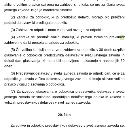
aktivno volilno pravico oziroma na zahtevo sindikata, če gre za člana sveta
javnega zavoda, ki ga je kandidiral sindikat.
(2) Zahtevi za odpoklic, ki jo predložijo delavci, morajo biti priloženi
podpisi delavcev, ki predlagajo odpoklic.
(3) Zahteva za odpoklic mora vsebovati razloge za odpoklic.
(4) Zahteva se predloži volilni komisiji, ki preveri formalno praviln
os
t
zahteve, ne da bi presojala razloge za odpoklic.
(5) Če volilna komisija ne zavrne zahteve za odpoklic, v 30 dneh razpiše
glasovanje o odpoklicu predstavnika delavcev v svetu javnega zavoda in
določi dan glasovanja, ki mora biti opravljeno najkasneje v naslednjih 30
dneh.
(6) Predstavnik delavcev v svetu javnega zavoda je odpoklican, če je za
odpoklic glasovala večina delavcev javnega zavoda, ki imajo aktivno volilno
pravico v času glasovanja o odpoklicu.
(7) Za izvedbo glasovanja o odpoklicu predstavnika delavcev v svetu
javnega zavoda se smiselno uporabljajo določbe tega odloka in zakona o
volitvah predstavnikov delavcev v svet javnega zavoda.
20. člen
Za volitve in odpoklic predstavnikov delavcev v svet javnega zavoda se,