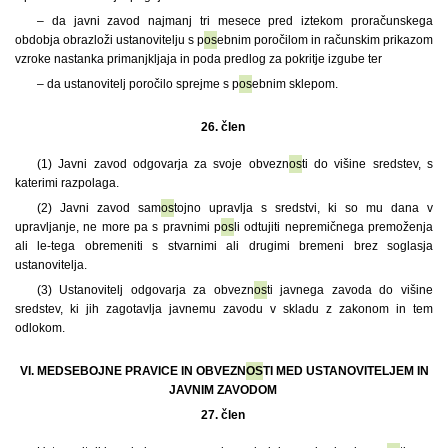
– da javni zavod najmanj tri mesece pred iztekom proračunskega
obdobja obrazloži ustanovitelju s p
os
ebnim poročilom in računskim prikazom
vzroke nastanka primanjkljaja in poda predlog za pokritje izgube ter
– da ustanovitelj poročilo sprejme s p
os
ebnim sklepom.
26. člen
(1) Javni zavod odgovarja za svoje obvezn
os
ti do višine sredstev, s
katerimi razpolaga.
(2) Javni zavod sam
os
tojno upravlja s sredstvi, ki so mu dana v
upravljanje, ne more pa s pravnimi p
os
li odtujiti nepremičnega premoženja
ali le-tega obremeniti s stvarnimi ali drugimi bremeni brez soglasja
ustanovitelja.
(3) Ustanovitelj odgovarja za obvezn
os
ti javnega zavoda do višine
sredstev, ki jih zagotavlja javnemu zavodu v skladu z zakonom in tem
odlokom.
VI. MEDSEBOJNE PRAVICE IN OBVEZN
OS
TI MED USTANOVITELJEM IN
JAVNIM ZAVODOM
27. člen