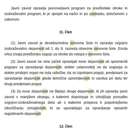
Javni zavod opravlja javnoveljavni program za predšolske otroke in
izobraževalni program, ki je sprejet na način in po p
os
topku, določenem z
zakonom.
11. člen
(1) Javni zavod je devetrazredna
os
novna šola in opravlja vzgojno
izobraževalno dejavn
os
t od 1. do 9. razreda obvezne
os
novne šole. Enota
vrtca izvaja predšolsko vzgojo za otroke do vstopa v
os
novno šolo.
(2) Javni zavod ne sme začeti opravljati nove dejavn
os
ti ali spremeniti
pogojev za opravljanje dejavn
os
ti, dokler ustanovitelj ne da soglasja in
dokler pristojni organ ne izda odločbe, da so izpolnjeni pogoji, predpisani za
opravljanje dejavn
os
ti glede tehnične opremljen
os
ti in varstva pri delu ter
drugi predpisani pogoji.
(3) Za nove dejavn
os
ti ne štejejo druge dejavn
os
ti, ki jih opravlja javni
zavod v manjšem obsegu, s katerimi dopolnjuje in izboljšuje ponudbo
vzgojno-izobraževalnega dela ali s katerimi prispeva k popolnejšemu
izkoriščanju zmogljiv
os
ti, ki se uporabljajo za opravljanje vpisanih
registriranih dejavn
os
ti.
12. člen