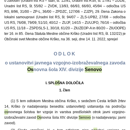
o zavodih (Uradni list RS – stari, št. 12/91, Uradni list RS/I, št. 17/91 – ZUDE,
Uradni list RS, št. 55/92 – ZVDK, 13/93, 66/93, 66/93, 45/94 – odločba US
RS, 8/96, 31/00 – ZP-L, 36/00 – ZPDZC, 127/06 – ZJZP), 29. člena Zakona o
lokalni samoupravi (Uradni list RS, št. 94/07 – ZLS-UPB2, 27/08 – odločba
US RS, 76/08, 79/09, 51/10, 40/12 – ZUJF, 14/15 – ZUUJFO, 76/16 – odločba
US RS, 11/18 – ZSPDSLS-1, 30/18, 61/20 – ZIUZEOP-A in 80/20 – ZIUOOPE)
ter 16. in 85. člena Statuta Mestne občine Krško (Uradni list RS, št. 132/22) je
Občinski svet Mestne občine Krško, na 36. seji, dne 14. 11. 2022, sprejel
O D L O K
o ustanovitvi javnega vzgojno-izobraževalnega zavoda
Os
novna šola XIV. divizije
Senovo
I. SPL
OŠ
NA DOLOČILA
1. člen
(1) S tem odlokom Mestna občina Krško, s sedežem Cesta krških žrtev
14, Krško (v nadaljevanju besedila: ustanovitelj) ustanavlja na področju
os
novnega šolstva ter vzgoje in varstva predšolskih otrok javni vzgojno-
izobraževalni zavod
Os
novna šola XIV. divizije
Senovo
(v nadaljevanju: javni
zavod).