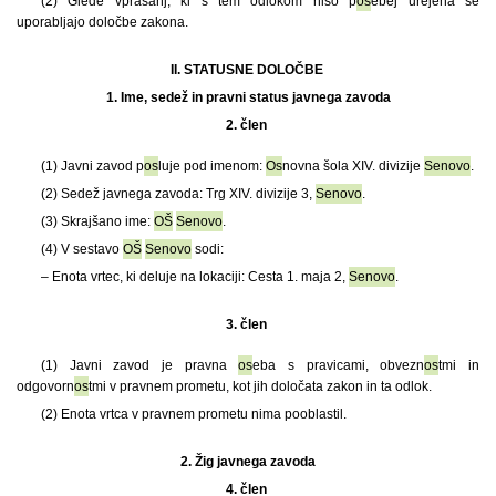
(2) Glede vprašanj, ki s tem odlokom niso p
os
ebej urejena se
uporabljajo določbe zakona.
II. STATUSNE DOLOČBE
1.
Ime, sedež in pravni status javnega zavoda
2. člen
(1) Javni zavod p
os
luje pod imenom:
Os
novna šola XIV. divizije
Senovo
.
(2) Sedež javnega zavoda: Trg XIV. divizije 3,
Senovo
.
(3) Skrajšano ime:
OŠ
Senovo
.
(4) V sestavo
OŠ
Senovo
sodi:
– Enota vrtec, ki deluje na lokaciji: Cesta 1. maja 2,
Senovo
.
3. člen
(1) Javni zavod je pravna
os
eba s pravicami, obvezn
os
tmi in
odgovorn
os
tmi v pravnem prometu, kot jih določata zakon in ta odlok.
(2) Enota vrtca v pravnem prometu nima pooblastil.
2.
Žig javnega zavoda
4. člen