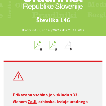
Številka 146
Uradni list RS, št. 146/2022 z dne 25. 11. 2022
Prikazana vsebina je v skladu s 33.
členom
ZoUL
arhivska. Izdaje uradnega