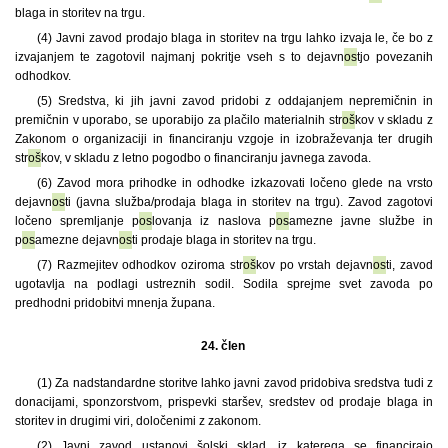
blaga in storitev na trgu.
(4) Javni zavod prodajo blaga in storitev na trgu lahko izvaja le, če bo z
izvajanjem te zagotovil najmanj pokritje vseh s to dejavn
os
tjo povezanih
odhodkov.
(5) Sredstva, ki jih javni zavod pridobi z oddajanjem nepremičnin in
premičnin v uporabo, se uporabijo za plačilo materialnih str
oš
kov v skladu z
Zakonom o organizaciji in financiranju vzgoje in izobraževanja ter drugih
str
oš
kov, v skladu z letno pogodbo o financiranju javnega zavoda.
(6) Zavod mora prihodke in odhodke izkazovati ločeno glede na vrsto
dejavn
os
ti (javna služba/prodaja blaga in storitev na trgu). Zavod zagotovi
ločeno spremljanje p
os
lovanja iz naslova p
os
amezne javne službe in
p
os
amezne dejavn
os
ti prodaje blaga in storitev na trgu.
(7) Razmejitev odhodkov oziroma str
oš
kov po vrstah dejavn
os
ti, zavod
ugotavlja na podlagi ustreznih sodil. Sodila sprejme svet zavoda po
predhodni pridobitvi mnenja župana.
24. člen
(1) Za nadstandardne storitve lahko javni zavod pridobiva sredstva tudi z
donacijami, sponzorstvom, prispevki staršev, sredstev od prodaje blaga in
storitev in drugimi viri, določenimi z zakonom.
(2) Javni zavod ustanovi šolski sklad, iz katerega se financirajo