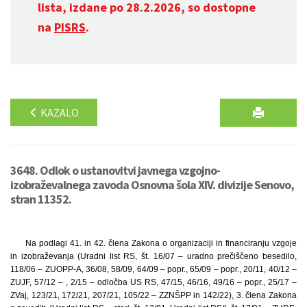
lista, izdane po 28.2.2026, so dostopne
na
PISRS
.
KAZALO
3648. Odlok o ustanovitvi javnega vzgojno-
izobraževalnega zavoda Osnovna šola XIV. divizije Senovo,
stran 11352.
Na podlagi 41. in 42. člena Zakona o organizaciji in financiranju vzgoje
in izobraževanja (Uradni list RS, št. 16/07 – uradno prečiščeno besedilo,
118/06 – ZUOPP-A, 36/08, 58/09, 64/09 – popr., 65/09 – popr., 20/11, 40/12 –
ZUJF, 57/12 – , 2/15 – odločba US RS, 47/15, 46/16, 49/16 – popr., 25/17 –
ZVaj, 123/21, 172/21, 207/21, 105/22 – ZZNŠPP in 142/22), 3. člena Zakona