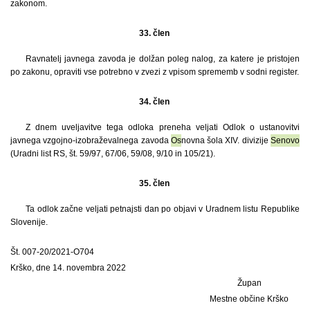
zakonom.
33. člen
Ravnatelj javnega zavoda je dolžan poleg nalog, za katere je pristojen
po zakonu, opraviti vse potrebno v zvezi z vpisom sprememb v sodni register.
34. člen
Z dnem uveljavitve tega odloka preneha veljati Odlok o ustanovitvi
javnega vzgojno-izobraževalnega zavoda
Os
novna šola XIV. divizije
Senovo
(Uradni list RS, št. 59/97, 67/06, 59/08, 9/10 in 105/21).
35. člen
Ta odlok začne veljati petnajsti dan po objavi v Uradnem listu Republike
Slovenije.
Št. 007-20/2021-O704
Krško, dne 14. novembra 2022
Župan
Mestne občine Krško