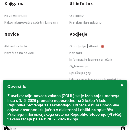
Knjigarna
UL info tok
Novo v ponudbi
O storitvi
Kako nakupovati v spletni knjigarni
Preizkusi brezplačno
Novice
Podjetje
|
Aktualni članki
O podjetju
About
Naroči se na novice
Kontakt
Informacije javnega značaja
Oglaševanje
Splošni pogoji
Izjava o varstvu osebnih podatkov
×
E-dražbe
Obvestilo
Z uveljavitvijo
novega zakona (ZOUL)
se je
izdajanje uradnega
lista s 1. 3. 2026 preneslo
neposredno
na Službo Vlade
Republike Slovenije za zakonodajo
. Od tega datuma bodo vse
objave dostopne izključno v elektronski obliki na spletišču
Pravnega informacijskega sistema Republike Slovenije (PISRS),
Uradni list d. o. o. – v likvidaciji / Vse pravice pridržane.
tiskana izdaja pa se z 28. 2. 2026 ukinja.
Pravna obvestila
/
Piškotki
/ Avtorji:
TriTim spletna agencija
v sodelovanju z
2Mobile