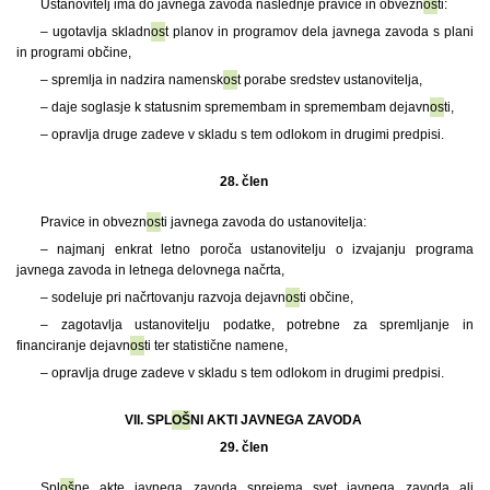
Ustanovitelj ima do javnega zavoda naslednje pravice in obvezn
os
ti:
– ugotavlja skladn
os
t planov in programov dela javnega zavoda s plani
in programi občine,
– spremlja in nadzira namensk
os
t porabe sredstev ustanovitelja,
– daje soglasje k statusnim spremembam in spremembam dejavn
os
ti,
– opravlja druge zadeve v skladu s tem odlokom in drugimi predpisi.
28. člen
Pravice in obvezn
os
ti javnega zavoda do ustanovitelja:
– najmanj enkrat letno poroča ustanovitelju o izvajanju programa
javnega zavoda in letnega delovnega načrta,
– sodeluje pri načrtovanju razvoja dejavn
os
ti občine,
– zagotavlja ustanovitelju podatke, potrebne za spremljanje in
financiranje dejavn
os
ti ter statistične namene,
– opravlja druge zadeve v skladu s tem odlokom in drugimi predpisi.
VII. SPL
OŠ
NI AKTI JAVNEGA ZAVODA
29. člen
Spl
oš
ne akte javnega zavoda sprejema svet javnega zavoda ali