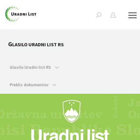
G
LASILO URADNI LIST RS
Glasilo Uradni list RS
Preklic dokumentov