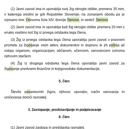
(1) Javni zavod ima in uporablja svoj žig okrogle oblike, premera 35 mm,
v katerega sredini je grb Republike Slovenije, na zunanjem obodu pa je
izpisano ime:
Os
novna šola XIV. divizije
Senovo
, in sedež:
Senovo
.
(2) Javni zavod ima in uporablja tudi žig okrogle oblike premera 20 mm z
enako vsebino kot žig iz prvega odstavka tega člena.
(3) Žig iz prvega odstavka tega člena uporablja javni zavod v pravnem
prometu za žig
os
anje vseh aktov, dokumentov in dopisov, ki jih p
oš
ilja ali
izdaja organom, organizacijam, občanom, učencem, varovancem oziroma
njihovim staršem.
(4) Žig iz drugega odstavka tega člena uporablja javni zavod za
žig
os
anje predvsem finančne in knjigovodske dokumentacije.
5. člen
Število p
os
ameznih žigov, njihovo uporabo, način varovanja in
uničevanja določi ravnatelj.
3.
Zastopanje, predstavljanje in podpisovanje
6. člen
(1) Javni zavod zastopa in predstavlja ravnatelj.